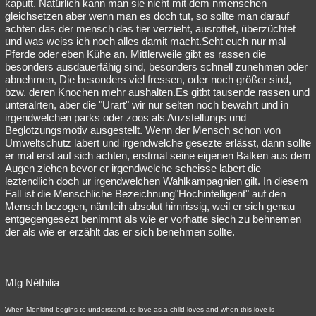
kaputt. Natürlich kann man sie nicht mit dem nmenschen
gleichsetzen aber wenn man es doch tut, so sollte man darauf
achten das der mensch das tier verzieht, ausrottet, überzüchtet
und was weiss ich noch alles damit macht.Seht euch nur mal
Pferde oder eben Kühe an. Mittlerweile gibt es rassen die
besonders ausdauerfähig sind, besonders schnell zunehmen oder
abnehmen, Die besonders viel fressen, oder noch größer sind,
bzw. deren Knochen mehr aushalten.Es gitbt tausende rassen und
unteralrten, aber die "Urart" wir nur selten noch bewahrt und in
irgendwelchen parks oder zoos als Auzstellungs und
Beglotzungsmotiv ausgestellt. Wenn der Mensch schon von
Umweltschutz labert und irgendwelche gesezte erlässt, dann sollte
er mal erst auf sich achten, erstmal seine eigenen Balken aus dem
Augen ziehen bevor er irgendwelche scheisse labert die
leztendlich doch ur irgendwelchen Wahlkampagnien gilt. In diesem
Fall ist die Menschliche Bezeichnung"Hochintelligent" auf den
Mensch bezogen, nämlcih absolut hirnrissig, weil er sich genau
entgegengesezt benimmt als wie er vorhatte siech zu behnemen
der als wie er erzählt das er sich benehmen sollte.
Mfg Néthilia
When Menkind begins to understand, to love as a child loves and when this love is