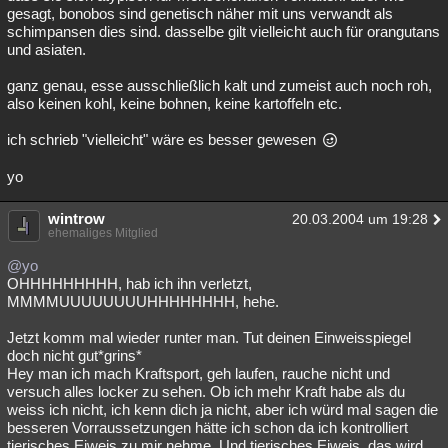
gesagt, bonobos sind genetisch näher mit uns verwandt als
schimpansen dies sind. dasselbe gilt vielleicht auch für orangutans
und asiaten.
ganz genau, esse ausschließlich kalt und zumeist auch noch roh,
also keinen kohl, keine bohnen, keine kartoffeln etc.
ich schrieb "vielleicht" wäre es besser gewesen
yo
wintrow
20.03.2004 um 19:28
ehemaliges Mitglied
@yo
OHHHHHHHHH, hab ich ihn verletzt,
MMMMUUUUUUUUHHHHHHHH, hehe.
Jetzt komm mal wieder runter man. Tut deinen Einweisspiegel
doch nicht gut*grins*
Hey man ich mach Kraftsport, geh laufen, rauche nicht und
versuch alles locker zu sehen. Ob ich mehr Kraft habe als du
weiss ich nicht, ich kenn dich ja nicht, aber ich würd mal sagen die
besseren Vorraussetzungen hätte ich schon da ich kontrolliert
tierisches Eiweis zu mir nehme. Und tierisches Eiweis, das wird