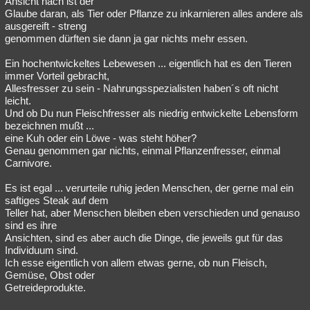
Ansicht nach ist der
Glaube daran, als Tier oder Pflanze zu inkarnieren alles andere als
Besucht
Teilgenommen
Alle
Neue
Geschlossen
ausgereift - streng
genommen dürften sie dann ja gar nichts mehr essen.
Lesenswert
Schlüsselwörter
Ein hochentwickeltes Lebewesen ... eigentlich hat es den Tieren
immer Vorteil gebracht,
Allesfresser zu sein - Nahrungsspezialisten haben´s oft nicht
leicht.
Und ob Du nun Fleischfresser als niedrig entwickelte Lebensform
bezeichnen mußt ...
eine Kuh oder ein Löwe - was steht höher?
Genau genommen gar nichts, einmal Pflanzenfresser, einmal
Carnivore.
Es ist egal ... verurteile ruhig jeden Menschen, der gerne mal ein
saftiges Steak auf dem
Teller hat, aber Menschen bleiben eben verschieden und genauso
sind es ihre
Ansichten, sind es aber auch die Dinge, die jeweils gut für das
Individuum sind.
Ich esse eigentlich von allem etwas gerne, ob nun Fleisch,
Gemüse, Obst oder
Getreideprodukte.