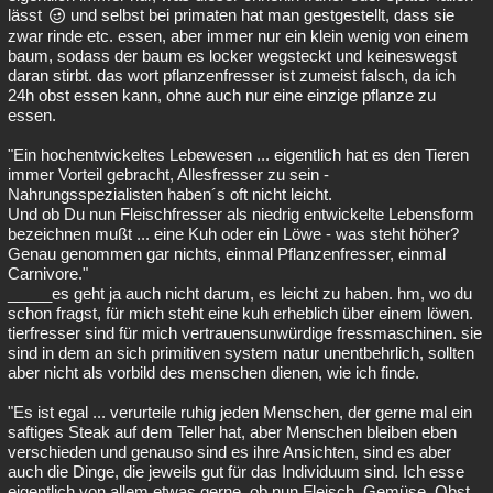
lässt
und selbst bei primaten hat man gestgestellt, dass sie
zwar rinde etc. essen, aber immer nur ein klein wenig von einem
baum, sodass der baum es locker wegsteckt und keineswegst
daran stirbt. das wort pflanzenfresser ist zumeist falsch, da ich
24h obst essen kann, ohne auch nur eine einzige pflanze zu
essen.
"Ein hochentwickeltes Lebewesen ... eigentlich hat es den Tieren
immer Vorteil gebracht, Allesfresser zu sein -
Nahrungsspezialisten haben´s oft nicht leicht.
Und ob Du nun Fleischfresser als niedrig entwickelte Lebensform
bezeichnen mußt ... eine Kuh oder ein Löwe - was steht höher?
Genau genommen gar nichts, einmal Pflanzenfresser, einmal
Carnivore."
_____es geht ja auch nicht darum, es leicht zu haben. hm, wo du
schon fragst, für mich steht eine kuh erheblich über einem löwen.
tierfresser sind für mich vertrauensunwürdige fressmaschinen. sie
sind in dem an sich primitiven system natur unentbehrlich, sollten
aber nicht als vorbild des menschen dienen, wie ich finde.
"Es ist egal ... verurteile ruhig jeden Menschen, der gerne mal ein
saftiges Steak auf dem Teller hat, aber Menschen bleiben eben
verschieden und genauso sind es ihre Ansichten, sind es aber
auch die Dinge, die jeweils gut für das Individuum sind. Ich esse
eigentlich von allem etwas gerne, ob nun Fleisch, Gemüse, Obst