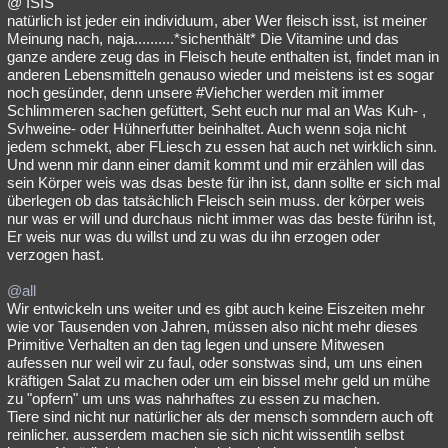
@ ISIS
natürlich ist jeder ein individuum, aber Wer fleisch isst, ist meiner
Meinung nach, naja..........*sichenthält* Die Vitamine und das
ganze andere zeug das in Fleisch heute enthalten ist, findet man in
anderen Lebensmitteln genauso wieder und meistens ist es sogar
noch gesünder, denn unsere #Viehcher werden mit immer
Schlimmeren sachen gefüttert, Seht euch nur mal an Was Kuh- ,
Svhweine- oder Hühnerfutter beinhaltet. Auch wenn soja nicht
jedem schmekt, aber FLiesch zu essen hat auch net wirklich sinn.
Und wenn mir dann einer damit kommt und mir erzählen will das
sein Körper weis was dsas beste für ihn ist, dann sollte er sich mal
überlegen ob das tatsächlich Fleisch sein muss. der körper weis
nur was er will und durchaus nicht immer was das beste fürihn ist,
Er weis nur was du willst und zu was du ihn erzogen oder
verzogen hast.
@all
Wir entwickeln uns weiter und es gibt auch keine Eiszeiten mehr
wie vor Tausenden von Jahren, müssen also nicht mehr dieses
Primitive Verhalten an den tag legen und unsere Mitwesen
aufessen nur weil wir zu faul, oder sonstwas sind, um uns einen
kräftigen Salat zu machen oder um ein bissel mehr geld un mühe
zu "opfern" um uns was nahrhaftes zu essen zu machen.
Tiere sind nicht nur natürlicher als der mensch somndern auch oft
reinlicher. ausserdem machen sie sich nicht wissentlih selbst