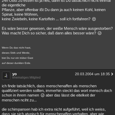
24h Obst zu essen ist ja nett, dann ist Du tatsächlich nicht einmal
die eigentliche
Pflanze, aber offenbar ißt Du dann ja auch keinen Kohl, keinen
Spinat, keine Möhren,
keine Zwiebeln, keine Kartoffeln ... soll ich fortfahren?
Es wäre besser gewesen, der weiße Mensch wäre ausgestorben?
Was macht Dich so sicher, daß dann alles besser wäre?
Wenn Du das nicht hast,
dieses Stirb und Werde,
bist Du nur ein trüber Gast
auf dieser dunklen Erde.
yo
20.03.2004 um 18:35
ehemaliges Mitglied
ich finde tatsächlich, dass menschenaffen als menschen
qualifiziert werden sollten, immerhin steckt das wort mensch doch
schon in ihrem namen
aber das lässt die eitelkeit der
menschen nciht zu...
die schimpansen hab ich extra nicht aufgeführt, weil ich weiss,
dass sie sich atypisch für menschenaffen verhalten. aber wie