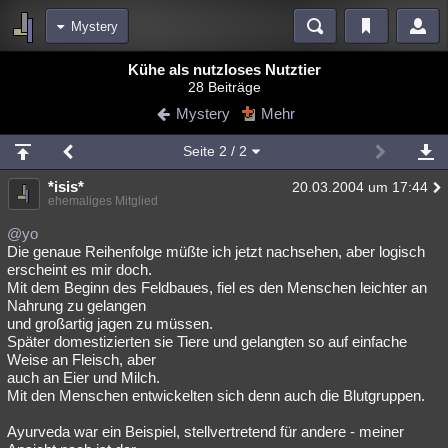
Mystery
Bereiche
Kühe als nutzloses Nutztier
28 Beiträge
Echtzeit
Diskussionen
Blogs
Videos
Statistiken
Mystery
Mehr
Chat
Wiki
Neuigkeiten
Seite
2
/ 2
meine Rubriken
*isis*
20.03.2004 um 17:44
Menschen
Wissenschaft
Politik
Mystery
Kriminalfälle
ehemaliges Mitglied
Spiritualität
Verschwörungen
Technologie
Ufologie
@yo
Die genaue Reihenfolge müßte ich jetzt nachsehen, aber logisch
erscheint es mir doch.
Natur
Umfragen
Unterhaltung
Mit dem Beginn des Feldbaues, fiel es den Menschen leichter an
weitere Rubriken
Nahrung zu gelangen
und großartig jagen zu müssen.
Philosophie
Träume
Orte
Esoterik
Literatur
Später domestizierten sie Tiere und gelangten so auf einfache
Weise an Fleisch, aber
Astronomie
Helpdesk
Gruppen
Gaming
Filme
auch an Eier und Milch.
Mit den Menschen entwickelten sich denn auch die Blutgruppen.
Musik
Clash
Verbesserungen
Allmystery
English
Ayurveda war ein Beispiel, stellvertretend für andere - meiner
Übersichten