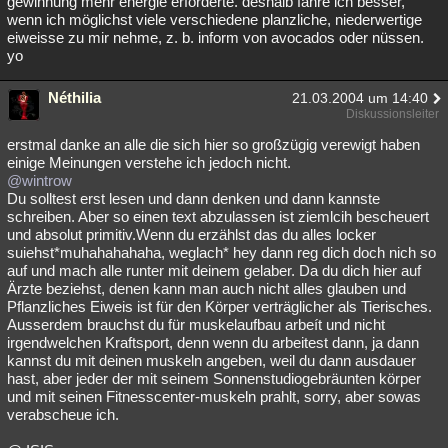
gewinnung mehr energie erforderte. deshalb fahre ich besser,
wenn ich möglichst viele verschiedene planzliche, niederwertige
eiweisse zu mir nehme, z. b. inform von avocados oder nüssen.
yo
Néthilia
21.03.2004 um 14:40
Diskussionsleiter
erstmal danke an alle die sich hier so großzügig verewigt haben
einige Meinungen verstehe ich jedoch nicht.
@wintrow
Du solltest erst lesen und dann denken und dann kannste
schreiben. Aber so einen text abzulassen ist ziemlcih bescheuert
und absolut primitiv.Wenn du erzählst das du alles locker
suiehst*muhahahahaha, weglach* hey dann reg dich doch nich so
auf und mach alle runter mit deinem gelaber. Da du dich hier auf
Ärzte beziehst, denen kann man auch nicht alles glauben und
Pflanzliches Eiweis ist für den Körper verträglicher als Tierisches.
Ausserdem brauchst du für muskelaufbau arbeít und nicht
irgendwelchen Kraftsport, denn wenn du arbeitest dann, ja dann
kannst du mit deinen muskeln angeben, weil du dann ausdauer
hast, aber jeder der mit seinem Sonnenstudiogebräunten körper
und mit seinen Fitnesscenter-muskeln prahlt, sorry, aber sowas
verabscheue ich.