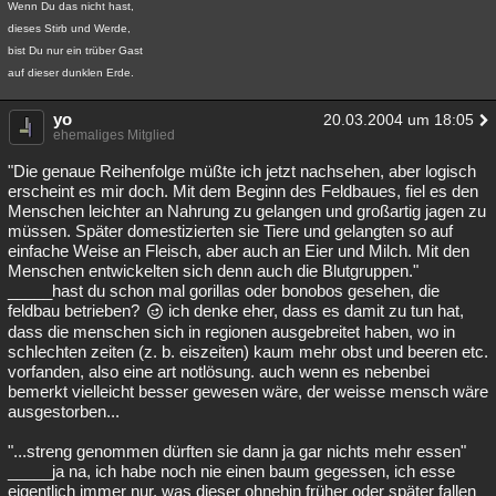
Wenn Du das nicht hast,
dieses Stirb und Werde,
bist Du nur ein trüber Gast
auf dieser dunklen Erde.
yo
20.03.2004 um 18:05
ehemaliges Mitglied
"Die genaue Reihenfolge müßte ich jetzt nachsehen, aber logisch
erscheint es mir doch. Mit dem Beginn des Feldbaues, fiel es den
Menschen leichter an Nahrung zu gelangen und großartig jagen zu
müssen. Später domestizierten sie Tiere und gelangten so auf
einfache Weise an Fleisch, aber auch an Eier und Milch. Mit den
Menschen entwickelten sich denn auch die Blutgruppen."
_____hast du schon mal gorillas oder bonobos gesehen, die
feldbau betrieben?
ich denke eher, dass es damit zu tun hat,
dass die menschen sich in regionen ausgebreitet haben, wo in
schlechten zeiten (z. b. eiszeiten) kaum mehr obst und beeren etc.
vorfanden, also eine art notlösung. auch wenn es nebenbei
bemerkt vielleicht besser gewesen wäre, der weisse mensch wäre
ausgestorben...
"...streng genommen dürften sie dann ja gar nichts mehr essen"
_____ja na, ich habe noch nie einen baum gegessen, ich esse
eigentlich immer nur, was dieser ohnehin früher oder später fallen