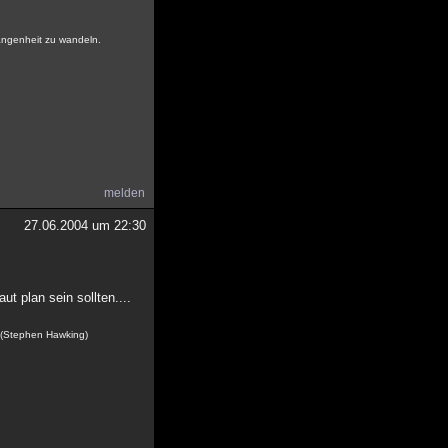
gangenheit zu wandeln.
melden
27.06.2004 um 22:30
ut plan sein sollten....
. (Stephen Hawking)