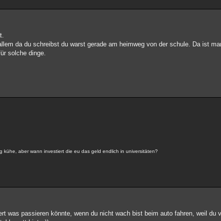
t.
allem da du schreibst du warst gerade am heimweg von der schule. Da ist ma
ür solche dinge.
ag kühe, aber wann investiert die eu das geld endlich in universitäten?
riert was passieren könnte, wenn du nicht wach bist beim auto fahren, weil d