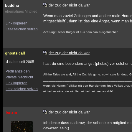
der zug der nicht da war
buddha
ehemaliges Mitglied
Wenn man zuviel Zeitungen und andere reale Horror
mitgeschleift", dann ist das eine Angst, wenn man 
Link kopieren
Lesezeichen setzen
Achtung! Dieser Bürger ist aus dem Zoo ausgebrochen.
der zug der nicht da war
ghostsicall
dabei seit 2005
hast du eine besondere angst (phobie) vor solchen 
Profil anzeigen
All the Tales are told, All the Orchids gone. now I care for dead 
Private Nachricht
__________________________________________________
Link kopieren
wenn die Herren Politiker mit den Handlungen ihres Volkes unzufr
Lesezeichen setzen
einfacher wäre, sie wählten einfach ein neues Volk!
der zug der nicht da war
Tenzin
ich denke dass sadcrow, der schon kein mitglied meh
gewesen sein;)