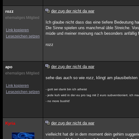
der zug der nicht da war
rozz
ehemaliges Mitglied
Ich glaube nicht dass das eine tiefere Bedeutung ha
Die Sinne spielen uns manchmal üble Streiche. Vor
Link kopieren
müde und meiner meinung nach besonders anfällig f
Lesezeichen setzen
rozz
der zug der nicht da war
apo
ehemaliges Mitglied
sehe das auch so wie
rozz
, klingt am plausibelsten
Link kopieren
- gott sei dank bin ich atheist
Lesezeichen setzen
- jede kuh wird in der eu pro tag mit 2 euro subventioniert. ich m
- no more bushit!
der zug der nicht da war
Kyria
vielleicht hat dir in dem moment dein gehirn sugge