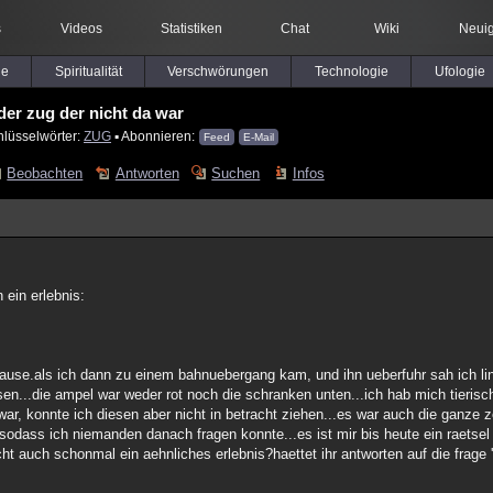
s
Videos
Statistiken
Chat
Wiki
Neuig
le
Spiritualität
Verschwörungen
Technologie
Ufologie
der zug der nicht da war
hlüsselwörter:
ZUG
▪ Abonnieren:
Feed
E-Mail
Beobachten
Antworten
Suchen
Infos
 ein erlebnis:
hause.als ich dann zu einem bahnuebergang kam, und ihn ueberfuhr sah ich li
sen...die ampel war weder rot noch die schranken unten...ich hab mich tierisc
war, konnte ich diesen aber nicht in betracht ziehen...es war auch die ganze z
..sodass ich niemanden danach fragen konnte...es ist mir bis heute ein raetse
icht auch schonmal ein aehnliches erlebnis?haettet ihr antworten auf die frage 