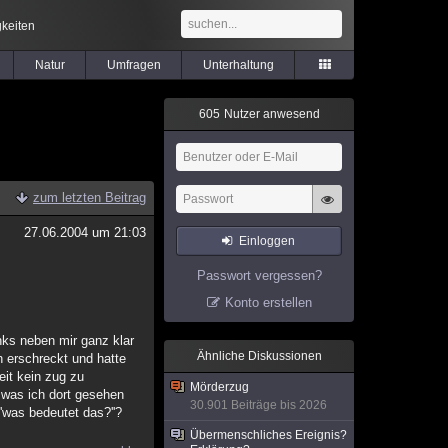
keiten
Natur
Umfragen
Unterhaltung
6
0
5
Nutzer anwesend
zum letzten Beitrag
27.06.2004 um 21:03
Einloggen
Passwort vergessen?
Konto erstellen
nks neben mir ganz klar
Ähnliche Diskussionen
h erschreckt und hatte
eit kein zug zu
Mörderzug
l was ich dort gesehen
30.901 Beiträge bis 2026
''was bedeutet das?''?
Übermenschliches Ereignis?