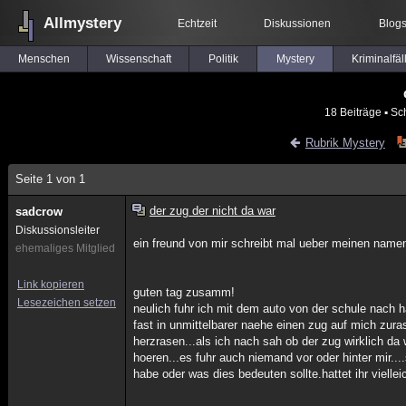
Allmystery
Echtzeit
Diskussionen
Blog
Menschen
Wissenschaft
Politik
Mystery
Kriminalfäl
18 Beiträge
▪ Sc
Rubrik Mystery
Seite 1 von 1
der zug der nicht da war
sadcrow
Diskussionsleiter
ein freund von mir schreibt mal ueber meinen namen
ehemaliges Mitglied
Link kopieren
guten tag zusamm!
Lesezeichen setzen
neulich fuhr ich mit dem auto von der schule nach 
fast in unmittelbarer naehe einen zug auf mich zura
herzrasen...als ich nach sah ob der zug wirklich da 
hoeren...es fuhr auch niemand vor oder hinter mir..
habe oder was dies bedeuten sollte.hattet ihr vielle