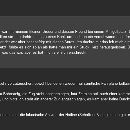
Ich war mit meinem kleinen Bruder und dessen Freund bei einem Minigolfplatz.
wollten sie. Ich drehte mich zu einer Bank um und sah ein verschwommenes far
r der war aber beschäftigt mit diesen Autos. Ich dachte mir das ich mich ei
etzt, fühlte es sich so an als hätte man mir ein Stück Herz herausgerissen. 
n was das war, aber es hat mich ziemlich erschreckt!
kehr vorzutäuschen, obwohl bei denen wieder mal sämtliche Fahrpläne kollabie
am Bahnsteig, ein Zug steht angeschlagen, laut Zeitplan soll auch einer kom
en, und plötzlich steht ein anderer Zug angeschlagen, es kam aber keine Durc
n sein, ist die lakonische Antwort der Hotline (Schaffner & dergleichen gibt 