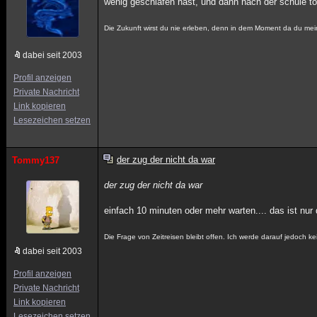
wenig geschlafen hast, und dann nach der schule tota
Die Zukunft wirst du nie erleben, denn in dem Moment da du mei
dabei seit 2003
Profil anzeigen
Private Nachricht
Link kopieren
Lesezeichen setzen
der zug der nicht da war
Tommy137
der zug der nicht da war
einfach 10 minuten oder mehr warten.... das ist nur d
Die Frage von Zeitreisen bleibt offen. Ich werde darauf jedoch 
dabei seit 2003
Profil anzeigen
Private Nachricht
Link kopieren
Lesezeichen setzen