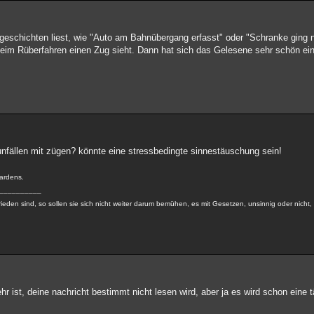
geschichten liest, wie "Auto am Bahnübergang erfasst" oder "Schranke ging 
beim Rüberfahren einen Zug sieht. Dann hat sich das Gelesene sehr schön ei
unfällen mit zügen? könnte eine stressbedingte sinnestäuschung sein!
Gardens.
__________
ieden sind, so sollen sie sich nicht weiter darum bemühen, es mit Gesetzen, unsinnig oder nicht,
r ist, deine nachricht bestimmt nicht lesen wird, aber ja es wird schon eine 