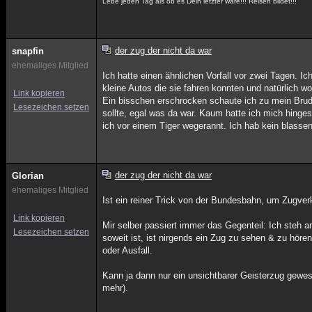
Lebe jeden Tag als ob es Dein letzter wäre!!! Reisen bildet!!!
der zug der nicht da war
snapfin
ehemaliges Mitglied
Ich hatte einen ähnlichen Vorfall vor zwei Tagen. 
kleine Autos die sie fahren konnten und natürlich 
Link kopieren
Ein bisschen erschrocken schaute ich zu mein Brude
Lesezeichen setzen
sollte, egal was da war. Kaum hatte ich mich hinges
ich vor einem Tiger wegerannt. Ich hab kein blasse
der zug der nicht da war
Glorian
ehemaliges Mitglied
Ist ein reiner Trick von der Bundesbahn, um Zugver
Link kopieren
Mir selber passiert immer das Gegenteil: Ich steh 
Lesezeichen setzen
soweit ist, ist nirgends ein Zug zu sehen & zu hör
oder Ausfall.
Kann ja dann nur ein unsichtbarer Geisterzug gewese
mehr).