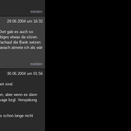
melden
29.06.2004 um 16:32
 Dort gab es auch so
biges etwas da sitzen.
nfachauf die Bank setzen
Danach atmete ich als wär
melden
30.06.2004 um 01:56
rt sind.
men, aber wenn es dann
hsage bzgl. Verspätung
es schon lange nicht