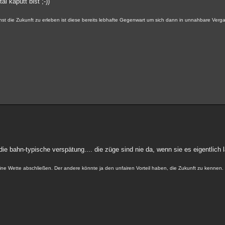
l kaputt bist ;-))
nst die Zukunft zu erleben ist diese bereits lebhafte Gegenwart um sich dann in unnahbare Ver
ie bahn-typische verspätung.... die züge sind nie da, wenn sie es eigentlich la
keine Wette abschließen. Der andere könnte ja den unfairen Vorteil haben, die Zukunft zu kennen