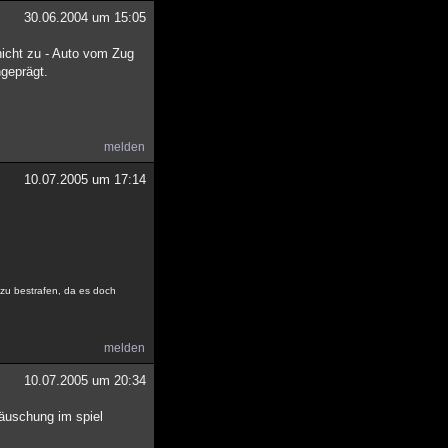
30.06.2004 um 15:05
nicht zu - Auto vom Zug
ngeprägt.
melden
10.07.2005 um 17:14
 zu bestrafen, da es doch
melden
10.07.2005 um 20:34
täuschung im spiel