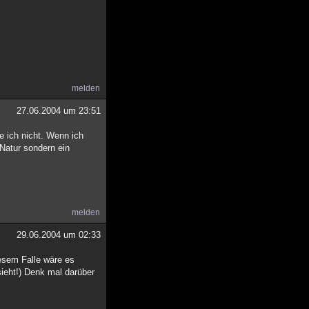
melden
27.06.2004 um 23:51
e ich nicht. Wenn ich
 Natur sondern ein
melden
29.06.2004 um 02:33
esem Falle wäre es
sieht!) Denk mal darüber