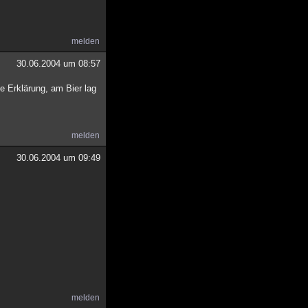
melden
30.06.2004 um 08:57
e Erklärung, am Bier lag
melden
30.06.2004 um 09:49
melden