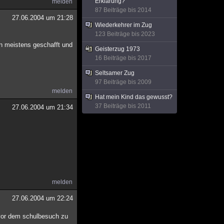
Erklärung?
melden
87 Beiträge bis 2014
27.06.2004 um 21:28
Wiederkehrer im Zug
123 Beiträge bis 2023
n meistens geschafft und
Geisterzug 1973
16 Beiträge bis 2017
Seltsamer Zug
97 Beiträge bis 2009
melden
Hat mein Kind das gewusst?
37 Beiträge bis 2011
27.06.2004 um 21:34
melden
27.06.2004 um 22:24
u vor dem schulbesuch zu