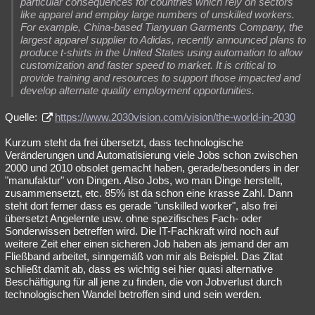
particular consequences for countries which rely on sectors
like apparel and employ large numbers of unskilled workers.
For example, China-based Tianyuan Garments Company, the
largest apparel supplier to Adidas, recently announced plans to
produce t-shirts in the United States using automation to allow
customization and faster speed to market. It is critical to
provide training and resources to support those impacted and
develop alternate quality employment opportunities.
Quelle:
https://www.2030vision.com/vision/the-world-in-2030
Kurzum steht da frei übersetzt, dass technologische
Veränderungen und Automatisierung viele Jobs schon zwischen
2000 und 2010 obsolet gemacht haben, gerade/besonders in der
"manufaktur" von Dingen. Also Jobs, wo man Dinge herstellt,
zusammensetzt, etc. 85% ist da schon eine krasse Zahl. Dann
steht dort ferner dass es gerade "unskilled worker", also frei
übersetzt Angelernte usw. ohne spezifisches Fach- oder
Sonderwissen betreffen wird. Die IT-Fachkraft wird noch auf
weitere Zeit eher einen sicheren Job haben als jemand der am
Fließband arbeitet, sinngemäß von mir als Beispiel. Das Zitat
schließt damit ab, dass es wichtig sei hier quasi alternative
Beschäftigung für all jene zu finden, die von Jobverlust durch
technologischen Wandel betroffen sind und sein werden.