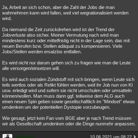
Ja, Arbeit an sich schon, aber die Zahl der Jobs die man
wahrnehmen kann wird fallen, weil viel wegrationalisiert werden
wird.
Da niemand die Zeit zurückdrehen wird ist der Trend der
Jobverluste also sicher. Meiner Vermutung nach wird man
mindestens kurz oder mittelfristig nicht in der Lage sein, das mit
neuen Berufen bzw. Stellen adäquat zu kompensieren. Viele
Jobs/Stellen werden ersatzlos entfallen.
Es wird nicht nur darum gehen sich zu fragen wie man die Leute
alle versorgen/einsetzen will.
Es wird auch sozialen Zündstoff mit sich bringen, wenn Leute sich
teils wertlos oder als Relikt fühlen werden, weil ihr Job nun von KI
usw. erledigt wird und sofern sie nicht umschulen oder umsatteln
können/wollen. Man muss dann ggf. teilweise dem ALG auch
einen neuen Spin geben sowie gesellschaftlich im "Mindset" etwas
umdenken um der potentiellen Dystopie vorzubeugen.
Wie gesagt, jetzt kein Fan vom BGE aber je nach Trend müssen
wir als Gesellschaft umdenken oder die Dinge nunmehr anpassen.
shionoro
10.06.2021 um 08:22