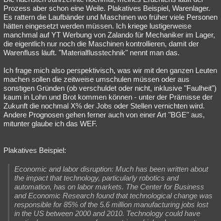
Prozess aber schon eine Weile. Plakatives Beispiel, Warenlager.
Es rattern die Laufbänder und Maschinen wo früher viele Personen
hätten eingesetzt werden müssen. Ich kriege lustigerweise
manchmal auf YT Werbung von Zalando für Mechaniker im Lager,
die eigentlich nur noch die Maschinen kontrollieren, damit der
Warenfluss läuft. "Materialflusstechnik" nennt man das.
Ich frage mich also perspektivisch, was wir mit den ganzen Leuten
machen sollen die zeitweise umschulen müssen oder aus
sonstigen Gründen (ob verschuldet oder nicht, inklusive "Faulheit")
kaum in Lohn und Brot kommen können - unter der Prämisse der
Zukunft die nochmal X% der Jobs oder Stellen vernichten wird.
Andere Prognosen gehen ferner auch von einer Art "BGE" aus,
mitunter glaube ich das WEF.
Plakatives Beispiel:
Economic and labor disruption: Much has been written about
the impact that technology, particularly robotics and
automation, has on labor markets. The Center for Business
and Economic Research found that technological change was
responsible for 85% of the 5.6 million manufacturing jobs lost
in the US between 2000 and 2010. Technology could have