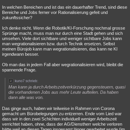
In welchen Bereichen und ist das ein dauerhafter Trend, sind diese
Bereiche und Jobs ferner vor Rationalisierung gefeit und
zukunftssicher?
Ich denke nicht. Wenn die Robotik/KI-Forschung nochmal grosse
Sprünge macht, muss man nur durch eine Stadt gehen und sich
umsehen. Viele dort sichtbare und weniger sichtbare Jobs kann
man wegrationalisieren bzw. durch Technik ersetzen. Selbst
meinen Bürojob kann man wegrationalisieren, das kann ne KI
irgendwann besser.
Ob man das in jedem Fall aber wegrationalisieren wird, bleibt die
spannende Frage.
kuno7 schrieb:
Man kann ja durch Arbeitszeitverkürzung gegensteuern, quasi
die vorhandenen Jobs aus mehr Leute aufteilen. Da haben
dann alle was von.
Das ginge auch, haben wir teilweise in Rahmen von Corona
gemacht um Bürobelegungen zu entzerren. Ende vom Lied war
dass wir in den zwei Schichten individuell weniger Arbeitszeit
verrichtet haben, ohne, dass der AG/Dienstherr welche verloren
hätte weil an diesen Tagen insgesamt länger gearbeitet wurde (im