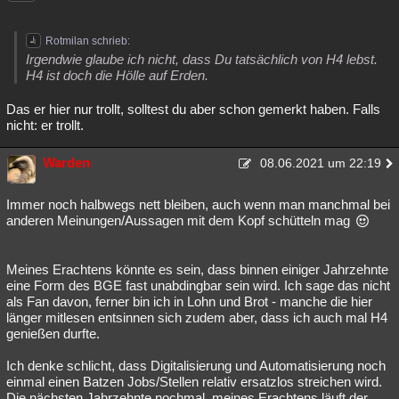
Besucht
Teilgenommen
Alle
Neue
Geschlossen
Rotmilan schrieb:
Lesenswert
Schlüsselwörter
Irgendwie glaube ich nicht, dass Du tatsächlich von H4 lebst.
H4 ist doch die Hölle auf Erden.
Das er hier nur trollt, solltest du aber schon gemerkt haben. Falls
nicht: er trollt.
Warden
08.06.2021 um 22:19
Immer noch halbwegs nett bleiben, auch wenn man manchmal bei
anderen Meinungen/Aussagen mit dem Kopf schütteln mag
Meines Erachtens könnte es sein, dass binnen einiger Jahrzehnte
eine Form des BGE fast unabdingbar sein wird. Ich sage das nicht
als Fan davon, ferner bin ich in Lohn und Brot - manche die hier
länger mitlesen entsinnen sich zudem aber, dass ich auch mal H4
genießen durfte.
Ich denke schlicht, dass Digitalisierung und Automatisierung noch
einmal einen Batzen Jobs/Stellen relativ ersatzlos streichen wird.
Die nächsten Jahrzehnte nochmal, meines Erachtens läuft der