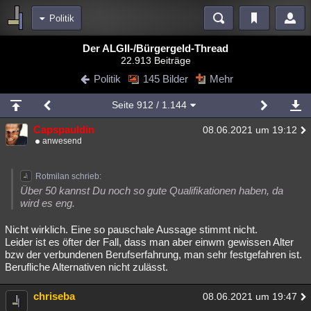
Politik
Bereiche
Der ALGII-/Bürgergeld-Thread
22.913 Beiträge
Echtzeit
Diskussionen
Blogs
Videos
Statistiken
Politik
145 Bilder
Mehr
Chat
Wiki
Neuigkeiten
Seite
912
/ 1.144
meine Rubriken
Capspauldin
08.06.2021 um 19:12
Menschen
Wissenschaft
Politik
Mystery
Kriminalfälle
anwesend
Spiritualität
Verschwörungen
Technologie
Ufologie
Rotmilan schrieb:
Natur
Umfragen
Unterhaltung
Über 50 kannst Du noch so gute Qualifikationen haben, da
wird es eng.
weitere Rubriken
Nicht wirklich. Eine so pauschale Aussage stimmt nicht.
Philosophie
Träume
Orte
Esoterik
Literatur
Leider ist es öfter der Fall, dass man aber einwm gewissen Alter
bzw der verbundenen Berufserfahrung, man sehr festgefahren ist.
Astronomie
Helpdesk
Gruppen
Gaming
Filme
Berufliche Alternativen nicht zulässt.
Musik
Clash
Verbesserungen
Allmystery
English
chriseba
08.06.2021 um 19:47
Übersichten