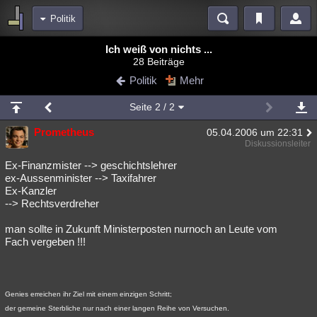
Politik
Bereiche
Ich weiß von nichts ...
28 Beiträge
Echtzeit
Diskussionen
Blogs
Videos
Statistiken
Politik
Mehr
Chat
Wiki
Neuigkeiten
Seite
2
/ 2
meine Rubriken
Prometheus
05.04.2006 um 22:31
Menschen
Wissenschaft
Politik
Mystery
Kriminalfälle
Diskussionsleiter
Spiritualität
Verschwörungen
Technologie
Ufologie
Ex-Finanzmister --> geschichtslehrer
ex-Aussenminister --> Taxifahrer
Ex-Kanzler
Natur
Umfragen
Unterhaltung
--> Rechtsverdreher
weitere Rubriken
man sollte in Zukunft Ministerposten nurnoch an Leute vom
Philosophie
Träume
Orte
Esoterik
Literatur
Fach vergeben !!!
Astronomie
Helpdesk
Gruppen
Gaming
Filme
Musik
Clash
Verbesserungen
Allmystery
English
Genies erreichen ihr Ziel mit einem einzigen Schritt;
der gemeine Sterbliche nur nach einer langen Reihe von Versuchen.
Übersichten