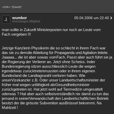
Besucht
Teilgenommen
Alle
Neue
Geschlossen
-=CIA=- *|CduS|*
Lesenswert
Schlüsselwörter
wumbor
05.04.2006 um 22:40
ehemaliges Mitglied
man sollte in Zukunft Ministerposten nur noch an Leute vom
Fach vergeben !!!
Jetzige Kanzlerin Physikerin die so schlecht in ihrem Fach war
das sie zu demdie Abteilung für Propaganda und Agitation leitete.
Jaaaaa... die ist aber sowas vomFach. Passt aber auch führt sie ja
die Regierung der Verlierer an. Jetzt ohne Scheiss. Inder
Bundesregierung sitzen ausschliesslich Leute die wegen
irgendetwas zurücktretenmussten oder in ihrem eigenen
Bundesland die Landtagswahl verloren haben. Wie
unserVizekanzler z.B. Oder unser Landwirtschaftsminister der
früher mal wegen unfähigkeit alsGesundheitsminister
zurückgetreten ist. Hat jetzt wohl auf Tiermedizin umgesattelt
oderwas ? Hat aber auch selbstverständlich nix damit zu tun das
jemand in seinerVerwandschaft den Landwirtschaftlichen Betrieb
besitzt der die grösste Subvention ausBrüssel bekommt. Na
Mahlzeit !