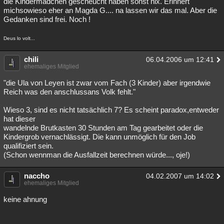
die Kindermädchen gescheucht haben sonst nix. Erinnert
michsowieso eher an Magda G.... na lassen wir das mal. Aber die
Gedanken sind frei. Noch !
Deus lo volt...
chili
06.04.2006 um 12:41
ehemaliges Mitglied
"die Ula von Leyen ist zwar vom Fach (3 Kinder) aber irgendwie
Reich was den anschlussans Volk fehlt."
Wieso 3, sind es nicht tatsächlich 7? Es scheint paradox,entweder
hat dieser
wandelnde Brutkasten 30 Stunden am Tag gearbeitet oder die
Kindergrob vernachlässigt. Die kann unmöglich für den Job
qualifiziert sein.
(Schon wennman die Ausfallzeit berechnen würde..., oje!)
naccho
04.02.2007 um 14:02
ehemaliges Mitglied
keine ahnung