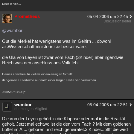
Deus lo volt...
Prometheus
05.04.2006 um 22:45
Diskussionsleiter
@wumbor
Gut die Merkel hat wenigstens was im Gehirn ... obwohl
alsWissenschaftministerin sie besser wäre.
die Ula von Leyen ist zwar vom Fach (3Kinder) aber irgendwie
Reich was den anschluss ans Volk fehlt.
Genies erreichen ihr Ziel mit einem einzigen Schritt;
der gemeine Sterbliche nur nach einer langen Reihe von Versuchen.
-=CIA=- *|CduS|*
wumbor
05.04.2006 um 22:51
ehemaliges Mitglied
Die von der Leyen gehört in die Klappse oder mal in die Realität
geholt. Jetzt mal echtwo ist die den vom Fach ? Mit dem goldenen
Löffel im A.... geboren und reich geheiratet.3 Kinder...pffff die wird