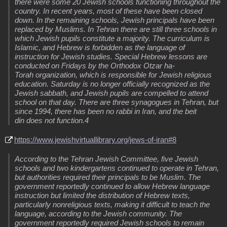
there were some 20 Jewish schools functioning throughout the
country. In recent years, most of these have been closed
down. In the remaining schools, Jewish principals have been
replaced by Muslims. In Tehran there are still three schools in
which Jewish pupils constitute a majority. The curriculum is
Islamic, and Hebrew is forbidden as the language of
instruction for Jewish studies. Special Hebrew lessons are
conducted on Fridays by the Orthodox Otzar ha-
Torah organization, which is responsible for Jewish religious
education. Saturday is no longer officially recognized as the
Jewish sabbath, and Jewish pupils are compelled to attend
school on that day. There are three synagogues in Tehran, but
since 1994, there has been no rabbi in Iran, and the beit
din does not function.4
https://www.jewishvirtuallibrary.org/jews-of-iran#8
According to the Tehran Jewish Committee, five Jewish
schools and two kindergartens continued to operate in Tehran,
but authorities required their principals to be Muslim. The
government reportedly continued to allow Hebrew language
instruction but limited the distribution of Hebrew texts,
particularly nonreligious texts, making it difficult to teach the
language, according to the Jewish community. The
government reportedly required Jewish schools to remain