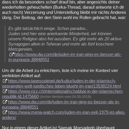
dass ich da besonders scharf drauf bin, aber angesichts deiner
wiederholten geheuchelten (Burka-Thread, darauf antworte ich dir
auch noch) Verzerrung und Unterstellung bleibt mir nichts Anderes
übrig. Der Beitrag, der den Stein wohl ins Rollen gebracht hat, war:
Es gibt tatsächlich einige. Schon paradox..
Juden sind hier eine anerkannte Minderheit, wir können
unsere Religion also frei ausüben. Es gibt mehr als 20 aktive
Synagogen allein in Teheran und mehr als fünf koschere
Metzgereien.
https://www.dw.com/de/juden-im-iran-ging-es-besser-als-
in-europa/a-38848551
Um dir die Arbeit zu erleichtern, liste ich meine im Kontext vier
verlinkten Artikel auf:
https://www.tagesspiegel.de/kultur/juden-in-der-islamisch-
gepraegten-welt-juedisches-leben-blueht-im-iran/13538224.html
https://www.nzz.ch/international/schabbat-in-der-islamischen-
republik-ld.1475660
(Archiv-Version vom 04.09.2019)
https://www.dw.com/de/juden-im-iran-ging-es-besser-als-in-
europa/a-38848551
https://www.mena-watch.com/juden-im-iran-seit-1979-ist-alles-
anders/
Nur in einem dieser Artikel ist Siamak Morsadegh überhaupt