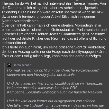
Thema. Im dw-Artikel nämlich interviewt ihn Theresa Tropper. Von
der Dame habe ich nie gehört, aber dw scheint mir allgemein
zitierfähig zu sein und ich wäre absolut überrascht wenn sie bzw.
dw andere Interviews und/oder Artikel fälschlich in eigenem
Namen veröffentlichten.
Über den Inhalt kann man sich gerne streiten. Morsadegh ist in
einem autoritärem islamischen Gottesstaat als Parlamentarier und
jüdischer Direktor des Tehran Jewish Committees ganz bestimmt
nicht der schärfste Kritiker des Regimes; das ist offensichtlich und
selbsterklärend.
Ich zitierte ihn auch nicht, um seine politische Sicht zu verbreiten;
der kleine Auszug sollte nur die Frage nach den Synagogen klären.
Falls er damit völlig falsch liegt, kann man das gerne aufzeigen.
Fierna schrieb:
Hör mal, es geht da nicht um irgendwelche Vorzeigejuden"
sondern um den Vorzeigejuden der Mullahs.
Und den hatten wir hier schon unzählige Male im Thread...es
ist immer dasselbe Interview derselben PBS-
Kampagne....deshalb womöglich auch die harsche Reaktion.
Und der wird auch immer nur ausgegraben von solchen
Gestalten wie
@Dudel
, um zu beweisen, dass es im Iran gar