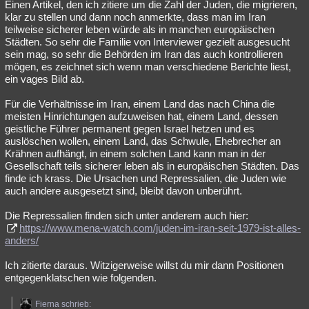
Einen Artikel, den ich zitiere um die Zahl der Juden, die migrieren,
klar zu stellen und dann noch anmerkte, dass man im Iran
teilweise sicherer leben würde als in manchen europäischen
Städten. So sehr die Familie von Interviewer gezielt ausgesucht
sein mag, so sehr die Behörden im Iran das auch kontrollieren
mögen, es zeichnet sich wenn man verschiedene Berichte liest,
ein vages Bild ab.
Für die Verhältnisse im Iran, einem Land das nach China die
meisten Hinrichtungen aufzuweisen hat, einem Land, dessen
geistliche Führer permanent gegen Israel hetzen und es
auslöschen wollen, einem Land, das Schwule, Ehebrecher an
Krähnen aufhängt, in einem solchen Land kann man in der
Gesellschaft teils sicherer leben als in europäischen Städten. Das
finde ich krass. Die Ursachen und Repressalien, die Juden wie
auch andere ausgesetzt sind, bleibt davon unberührt.
Die Repressalien finden sich unter anderem auch hier:
https://www.mena-watch.com/juden-im-iran-seit-1979-ist-alles-
anders/
Ich zitierte daraus. Witzigerweise willst du mir dann Positionen
entgegenklatschen wie folgenden.
Fierna schrieb: