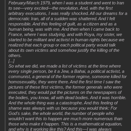
February/March 1979, when I was a student and went to Iran
to see—very excited—the revolution. And, with the first
arbitrary executions, I was really shocked. All our dreams for a
democratic Iran, all of a sudden was shattered. And I felt
responsible. And this feeling of guilt, as a citizen and as a
human being, was with me. And then when I came back to
France, where I was studying, and with Roya, my sister, we
started to be militant and activist in human rights because we
realized that each group or each political party would talk
about its own victims and somehow justify the killing of the
others.
[...]
So what we did, we made a list of victims at the time where
every single person, be it a Jew, a Bahai, a political activist, a
communist, a general of the former regime, someone killed for
homosexuality, they were there. And the first time I saw the
pictures of these first victims, the former generals who were
executed, they would put the pictures on the newspapers of
the bodies, you know, all with dead bodies. And it was horrible.
And the whole thing was a catastrophe. And this feeling of
shame was always with us because you would think: For
God's sake, the whole world, the number of people who
wouldn't want this to happen are much more numerous than
those who make it happen. This is a mathematical equation,
and why is it working like this? And this—I was always