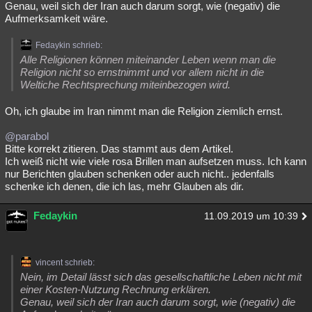
Genau, weil sich der Iran auch darum sorgt, wie (negativ) die
Besucht
Teilgenommen
Alle
Neue
Geschlossen
Aufmerksamkeit wäre.
Lesenswert
Schlüsselwörter
Fedaykin schrieb:
Alle Religionen können miteinander Leben wenn man die
Religion nicht so ernstnimmt und vor allem nicht in die
Weltiche Rechtsprechung miteinbezogen wird.
Oh, ich glaube im Iran nimmt man die Religion ziemlich ernst.
@parabol
Bitte korrekt zitieren. Das stammt aus dem Artikel.
Ich weiß nicht wie viele rosa Brillen man aufsetzen muss. Ich kann
nur Berichten glauben schenken oder auch nicht.. jedenfalls
schenke ich denen, die ich las, mehr Glauben als dir.
Fedaykin
11.09.2019 um 10:39
vincent schrieb:
Nein, im Detail lässt sich das gesellschaftliche Leben nicht mit
einer Kosten-Nutzung Rechnung erklären.
Genau, weil sich der Iran auch darum sorgt, wie (negativ) die