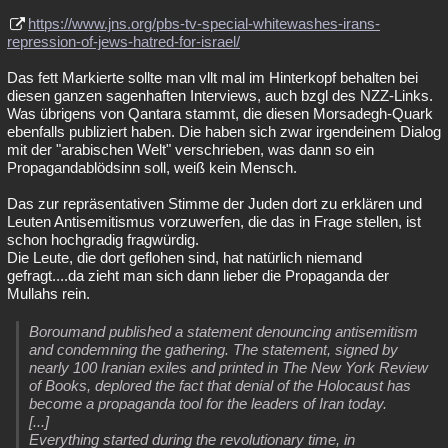
https://www.jns.org/pbs-tv-special-whitewashes-irans-
repression-of-jews-hatred-for-israel/
Das fett Markierte sollte man vllt mal im Hinterkopf behalten bei
diesen ganzen sagenhaften Interviews, auch bzgl des NZZ-Links.
Was übrigens von Qantara stammt, die diesen Morsadegh-Quark
ebenfalls publiziert haben. Die haben sich zwar irgendeinem Dialog
mit der "arabischen Welt" verschrieben, was dann so ein
Propagandablödsinn soll, weiß kein Mensch.
Das zur repräsentativen Stimme der Juden dort zu erklären und
Leuten Antisemitismus vorzuwerfen, die das in Frage stellen, ist
schon hochgradig fragwürdig.
Die Leute, die dort geflohen sind, hat natürlich niemand
gefragt....da zieht man sich dann lieber die Propaganda der
Mullahs rein.
Boroumand published a statement denouncing antisemitism
and condemning the gathering. The statement, signed by
nearly 100 Iranian exiles and printed in The New York Review
of Books, deplored the fact that denial of the Holocaust has
become a propaganda tool for the leaders of Iran today.
[...]
Everything started during the revolutionary time, in