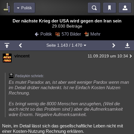
Politik
Bereiche
Der nächste Krieg der USA wird gegen den Iran sein
29.030 Beiträge
Echtzeit
Diskussionen
Blogs
Videos
Statistiken
Politik
570 Bilder
Mehr
Chat
Wiki
Neuigkeiten
Seite
1.143
/ 1.470
meine Rubriken
vincent
11.09.2019 um 10:34
Menschen
Wissenschaft
Politik
Mystery
Kriminalfälle
Spiritualität
Verschwörungen
Technologie
Ufologie
Fedaykin schrieb:
Natur
Umfragen
Unterhaltung
Es mutet Paradox an, ist aber weit weniger Pardox wenn man
im Detail drüber nachdenkt. Ist ne Einfach Kosten Nutzen
weitere Rubriken
Rechnung.
Philosophie
Träume
Orte
Esoterik
Literatur
Es bringt wenig die 8000 Menschen anzugehen, (Weil die
auch nicht so das Problem sind ) aber die Aufmerksamkeit
Astronomie
Helpdesk
Gruppen
Gaming
Filme
wäre Enorm. Negative Aufmerksamkeit.
Musik
Clash
Verbesserungen
Allmystery
English
Nein, im Detail lässt sich das gesellschaftliche Leben nicht mit
einer Kosten-Nutzung Rechnung erklären.
Übersichten