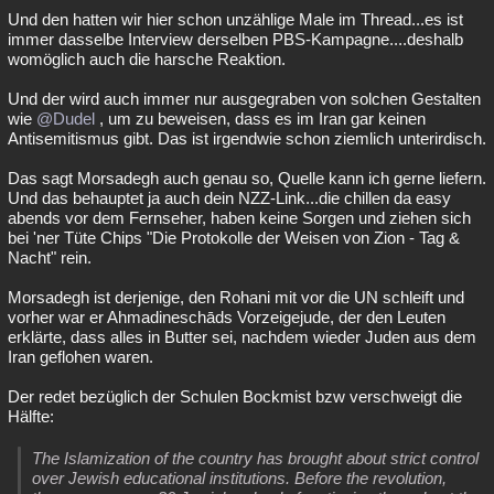
Und den hatten wir hier schon unzählige Male im Thread...es ist
immer dasselbe Interview derselben PBS-Kampagne....deshalb
womöglich auch die harsche Reaktion.
Und der wird auch immer nur ausgegraben von solchen Gestalten
wie
@Dudel
, um zu beweisen, dass es im Iran gar keinen
Antisemitismus gibt. Das ist irgendwie schon ziemlich unterirdisch.
Das sagt Morsadegh auch genau so, Quelle kann ich gerne liefern.
Und das behauptet ja auch dein NZZ-Link...die chillen da easy
abends vor dem Fernseher, haben keine Sorgen und ziehen sich
bei 'ner Tüte Chips "Die Protokolle der Weisen von Zion - Tag &
Nacht" rein.
Morsadegh ist derjenige, den Rohani mit vor die UN schleift und
vorher war er Ahmadineschāds Vorzeigejude, der den Leuten
erklärte, dass alles in Butter sei, nachdem wieder Juden aus dem
Iran geflohen waren.
Der redet bezüglich der Schulen Bockmist bzw verschweigt die
Hälfte:
The Islamization of the country has brought about strict control
over Jewish educational institutions. Before the revolution,