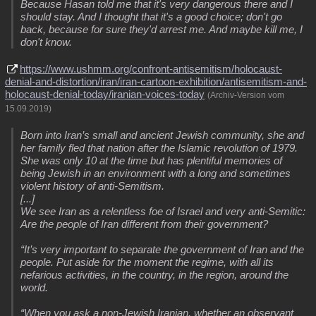
Because Hasan told me that it's very dangerous there and I
should stay. And I thought that it's a good choice; don't go
back, because for sure they'd arrest me. And maybe kill me, I
don't know.
https://www.ushmm.org/confront-antisemitism/holocaust-
denial-and-distortion/iran/iran-cartoon-exhibition/antisemitism-and-
holocaust-denial-today/iranian-voices-today
(Archiv-Version vom
15.09.2019)
Born into Iran’s small and ancient Jewish community, she and
her family fled that nation after the Islamic revolution of 1979.
She was only 10 at the time but has plentiful memories of
being Jewish in an environment with a long and sometimes
violent history of anti-Semitism.
[...]
We see Iran as a relentless foe of Israel and very anti-Semitic:
Are the people of Iran different from their government?
“It’s very important to separate the government of Iran and the
people. Put aside for the moment the regime, with all its
nefarious activities, in the country, in the region, around the
world.
“When you ask a non-Jewish Iranian, whether an observant