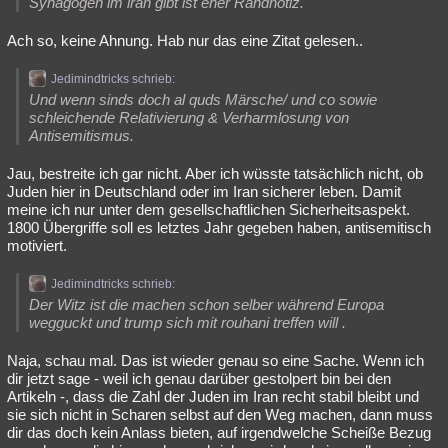
Synagogen im iran gibt ist eher Randnotiz.
Ach so, keine Ahnung. Hab nur das eine Zitat gelesen..
Jedimindtricks schrieb:
Und wenn sinds doch al quds Märsche/ und co sowie
schleichende Relativierung & Verharmlosung von
Antisemitismus.
Jau, bestreite ich gar nicht. Aber ich wüsste tatsächlich nicht, ob
Juden hier in Deutschland oder im Iran sicherer leben. Damit
meine ich nur unter dem gesellschaftlichen Sicherheitsaspekt.
1800 Übergriffe soll es letztes Jahr gegeben haben, antisemitisch
motiviert.
Jedimindtricks schrieb:
Der Witz ist die machen schon selber während Europa
wegguckt und trump sich mit rouhani treffen will .
Naja, schau mal. Das ist wieder genau so eine Sache. Wenn ich
dir jetzt sage - weil ich genau darüber gestolpert bin bei den
Artikeln -, dass die Zahl der Juden im Iran recht stabil bleibt und
sie sich nicht in Scharen selbst auf den Weg machen, dann muss
dir das doch kein Anlass bieten, auf irgendwelche Scheiße Bezug