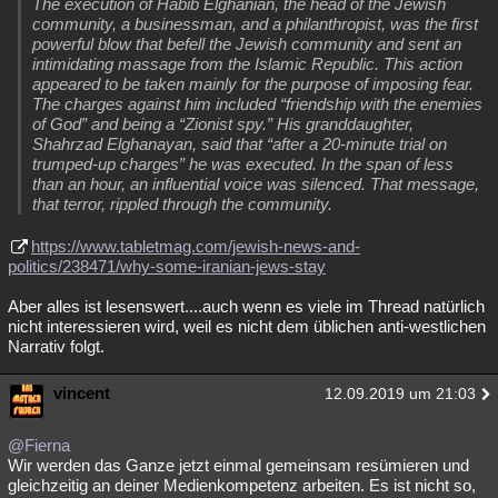
The execution of Habib Elghanian, the head of the Jewish
community, a businessman, and a philanthropist, was the first
powerful blow that befell the Jewish community and sent an
intimidating massage from the Islamic Republic. This action
appeared to be taken mainly for the purpose of imposing fear.
The charges against him included “friendship with the enemies
of God” and being a “Zionist spy.” His granddaughter,
Shahrzad Elghanayan, said that “after a 20-minute trial on
trumped-up charges” he was executed. In the span of less
than an hour, an influential voice was silenced. That message,
that terror, rippled through the community.
https://www.tabletmag.com/jewish-news-and-
politics/238471/why-some-iranian-jews-stay
Aber alles ist lesenswert....auch wenn es viele im Thread natürlich
nicht interessieren wird, weil es nicht dem üblichen anti-westlichen
Narrativ folgt.
vincent
12.09.2019 um 21:03
@Fierna
Wir werden das Ganze jetzt einmal gemeinsam resümieren und
gleichzeitig an deiner Medienkompetenz arbeiten. Es ist nicht so,