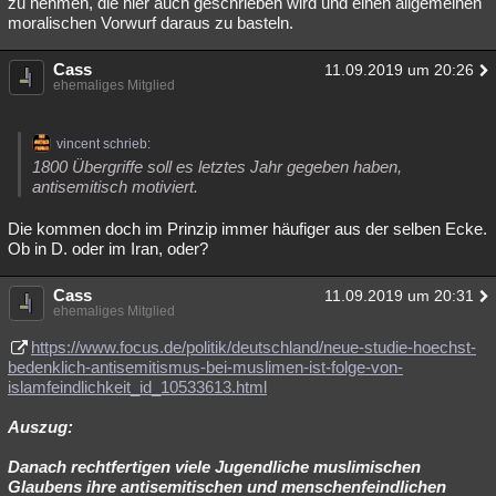
zu nehmen, die hier auch geschrieben wird und einen allgemeinen
moralischen Vorwurf daraus zu basteln.
Cass
11.09.2019 um 20:26
ehemaliges Mitglied
vincent schrieb:
1800 Übergriffe soll es letztes Jahr gegeben haben,
antisemitisch motiviert.
Die kommen doch im Prinzip immer häufiger aus der selben Ecke.
Ob in D. oder im Iran, oder?
Cass
11.09.2019 um 20:31
ehemaliges Mitglied
https://www.focus.de/politik/deutschland/neue-studie-hoechst-
bedenklich-antisemitismus-bei-muslimen-ist-folge-von-
islamfeindlichkeit_id_10533613.html
Auszug:
Danach rechtfertigen viele Jugendliche muslimischen
Glaubens ihre antisemitischen und menschenfeindlichen