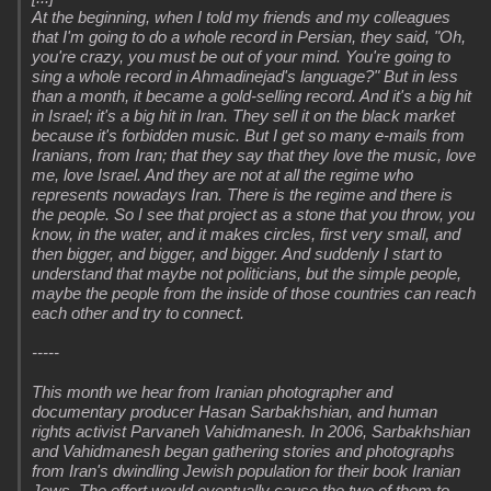
At the beginning, when I told my friends and my colleagues
that I'm going to do a whole record in Persian, they said, "Oh,
you're crazy, you must be out of your mind. You're going to
sing a whole record in Ahmadinejad's language?" But in less
than a month, it became a gold-selling record. And it's a big hit
in Israel; it's a big hit in Iran. They sell it on the black market
because it's forbidden music. But I get so many e-mails from
Iranians, from Iran; that they say that they love the music, love
me, love Israel. And they are not at all the regime who
represents nowadays Iran. There is the regime and there is
the people. So I see that project as a stone that you throw, you
know, in the water, and it makes circles, first very small, and
then bigger, and bigger, and bigger. And suddenly I start to
understand that maybe not politicians, but the simple people,
maybe the people from the inside of those countries can reach
each other and try to connect.
-----
This month we hear from Iranian photographer and
documentary producer Hasan Sarbakhshian, and human
rights activist Parvaneh Vahidmanesh. In 2006, Sarbakhshian
and Vahidmanesh began gathering stories and photographs
from Iran's dwindling Jewish population for their book Iranian
Jews. The effort would eventually cause the two of them to