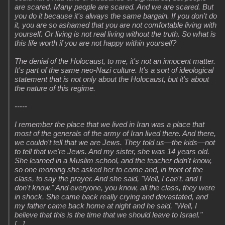
are scared. Many people are scared. And we are scared. But
you do it because it's always the same bargain. If you don't do
it, you are so ashamed that you are not comfortable living with
yourself. Or living is not real living without the truth. So what is
this life worth if you are not happy within yourself?
The denial of the Holocaust, to me, it's not an innocent matter.
It's part of the same neo-Nazi culture. It's a sort of ideological
statement that is not only about the Holocaust, but it's about
the nature of this regime.
-----
I remember the place that we lived in Iran was a place that
most of the generals of the army of Iran lived there. And there,
we couldn't tell that we are Jews. They told us—the kids—not
to tell that we're Jews. And my sister, she was 14 years old.
She learned in a Muslim school, and the teacher didn't know,
so one morning she asked her to come and, in front of the
class, to say the prayer. And she said, "Well, I can't, and I
don't know." And everyone, you know, all the class, they were
in shock. She came back really crying and devastated, and
my father came back home at night and he said, "Well, I
believe that this is the time that we should leave to Israel."
[...]