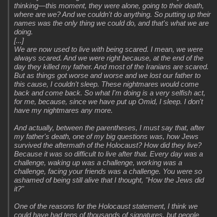
thinking—this moment, they were alone, going to their death,
where are we? And we couldn't do anything. So putting up their
names was the only thing we could do, and that's what we are
doing.
[...]
We are now used to live with being scared. I mean, we were
always scared. And we were right because, at the end of the
day they killed my father. And most of the Iranians are scared.
But as things got worse and worse and we lost our father to
this cause, I couldn't sleep. These nightmares would come
back and come back. So what I'm doing is a very selfish act,
for me, because, since we have put up Omid, I sleep. I don't
have my nightmares any more.
And actually, between the parentheses, I must say that, after
my father's death, one of my big questions was, how Jews
survived the aftermath of the Holocaust? How did they live?
Because it was so difficult to live after that. Every day was a
challenge, waking up was a challenge, working was a
challenge, facing your friends was a challenge. You were so
ashamed of being still alive that I thought, "How the Jews did
it?"
One of the reasons for the Holocaust statement, I think we
could have had tens of thousands of signatures, but people