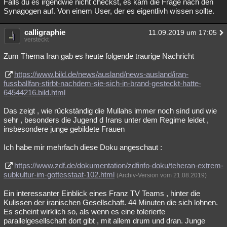
Falls du es irgendwie nicht checkst, es kam die Frage nach den
Synagogen auf. Von einem User, der es eigentlivh wissen sollte.
calligraphie
11.09.2019 um 17:05
versteckt
Zum Thema Iran gab es heute folgende traurige Nachricht
https://www.bild.de/news/ausland/news-ausland/iran-
fussballfan-stirbt-nachdem-sie-sich-in-brand-gesteckt-hatte-
64544216.bild.html
Das zeigt , wie rückständig die Mullahs immer noch sind und wie
sehr , besonders die Jugend d Irans unter dem Regime leidet ,
insbesondere junge gebildete Frauen
Ich habe mir mehrfach diese Doku angeschaut :
https://www.zdf.de/dokumentation/zdfinfo-doku/teheran-extrem-
subkultur-im-gottesstaat-102.html
(Archiv-Version vom 21.08.2019)
Ein interessanter Einblick eines Franz TV Teams , hinter die
Kulissen der iranischen Gesellschaft. 44 Minuten die sich lohnen.
Es scheint wirklich so, als wenn es eine tolerierte
parallelgesellschaft dort gibt , mit allem drum und dran. Junge