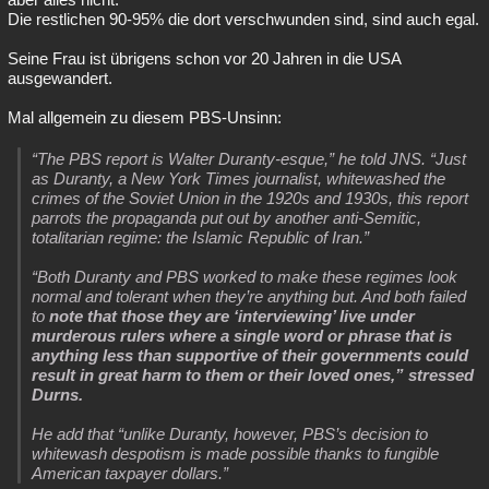
Die restlichen 90-95% die dort verschwunden sind, sind auch egal.
Seine Frau ist übrigens schon vor 20 Jahren in die USA
ausgewandert.
Mal allgemein zu diesem PBS-Unsinn:
“The PBS report is Walter Duranty-esque,” he told JNS. “Just
as Duranty, a New York Times journalist, whitewashed the
crimes of the Soviet Union in the 1920s and 1930s, this report
parrots the propaganda put out by another anti-Semitic,
totalitarian regime: the Islamic Republic of Iran.”
“Both Duranty and PBS worked to make these regimes look
normal and tolerant when they’re anything but. And both failed
to
note that those they are ‘interviewing’ live under
murderous rulers where a single word or phrase that is
anything less than supportive of their governments could
result in great harm to them or their loved ones,” stressed
Durns.
He add that “unlike Duranty, however, PBS’s decision to
whitewash despotism is made possible thanks to fungible
American taxpayer dollars.”