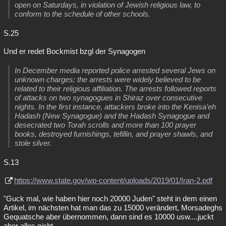
open on Saturdays, in violation of Jewish religious law, to
conform to the schedule of other schools.
S.25
Und er redet Bockmist bzgl der Synagogen
In December media reported police arrested several Jews on
unknown charges; the arrests were widely believed to be
related to their religious affiliation. The arrests followed reports
of attacks on two synagogues in Shiraz over consecutive
nights. In the first instance, attackers broke into the Kenisa’eh
Hadash (New Synagogue) and the Hadash Synagogue and
desecrated two Torah scrolls and more than 100 prayer
books, destroyed furnishings, tefillin, and prayer shawls, and
stole silver.
S.13
https://www.state.gov/wp-content/uploads/2019/01/Iran-2.pdf
"Guck mal, wie haben hier noch 20000 Juden" steht in dem einen
Artikel, im nächsten hat man das zu 15000 verändert, Morsadeghs
Gequatsche aber übernommen, dann sind es 10000 usw....juckt
aber alles nicht.