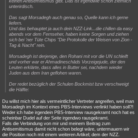
keinen Antisemitismus gibt. Das ist irgendwie schon ziemlich
unterirdisch.
Das sagt Morsadegh auch genau so, Quelle kann ich gerne
liefern.
Und das behauptet ja auch dein NZZ-Link...die chillen da easy
abends vor dem Fernseher, haben keine Sorgen und ziehen
sich bei 'ner Tüte Chips "Die Protokolle der Weisen von Zion -
Tag & Nacht" rein.
Morsadegh ist derjenige, den Rohani mit vor die UN schleift
und vorher war er Ahmadineschāds Vorzeigejude, der den
Leuten erklärte, dass alles in Butter sei, nachdem wieder
Juden aus dem Iran geflohen waren.
Der redet bezüglich der Schulen Bockmist bzw verschweigt
die Hälfte:
Du willst mich hier als vermeintlicher Vertreter angreifen, weil man
Morsadegh im Kontext eines PBS-Interviews verlinkt haben soll?!
Weder ich habe irgendein PBS-Interview rausgekramt noch hat es
scheinbar Dudel auf der Seite irgendwo rausgekramt.
Falls die Verbindung von mir und meinem Beitrag zum
Antisemitismus damit nicht schon belegt wäre, untermauern wir
die Position noch mit einem weiteren Artikel; dem der NZZ.