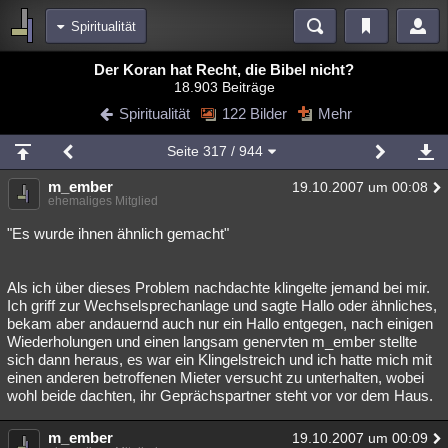
Spiritualität
Bereiche
Der Koran hat Recht, die Bibel nicht?
18.903 Beiträge
Echtzeit
Diskussionen
Blogs
Videos
Statistiken
Spiritualität
122 Bilder
Mehr
Chat
Wiki
Neuigkeiten
Seite
317
/ 944
meine Rubriken
m_ember
19.10.2007 um 00:08
Menschen
Wissenschaft
Politik
Mystery
Kriminalfälle
ehemaliges Mitglied
Spiritualität
Verschwörungen
Technologie
Ufologie
"Es wurde ihnen ähnlich gemacht"
Natur
Umfragen
Unterhaltung
Als ich über dieses Problem nachdachte klingelte jemand bei mir.
weitere Rubriken
Ich griff zur Wechselsprechanlage und sagte Hallo oder ähnliches,
bekam aber andauernd auch nur ein Hallo entgegen, nach einigen
Philosophie
Träume
Orte
Esoterik
Literatur
Wiederholungen und einen langsam genervten m_ember stellte
sich dann heraus, es war ein Klingelstreich und ich hatte mich mit
Astronomie
Helpdesk
Gruppen
Gaming
Filme
einen anderen betroffenen Mieter versucht zu unterhalten, wobei
wohl beide dachten, ihr Geprächspartner steht vor vor dem Haus.
Musik
Clash
Verbesserungen
Allmystery
English
m_ember
19.10.2007 um 00:09
Übersichten