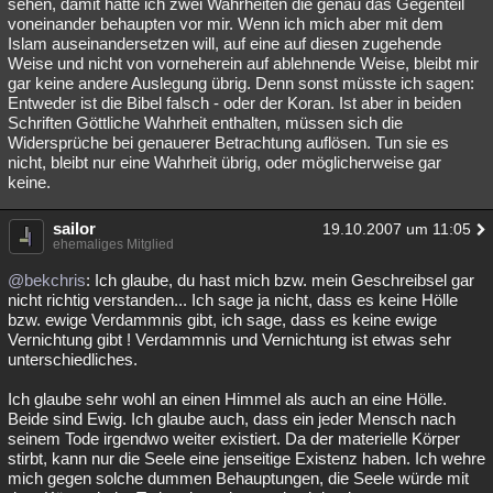
sehen, damit hätte ich zwei Wahrheiten die genau das Gegenteil
voneinander behaupten vor mir. Wenn ich mich aber mit dem
Islam auseinandersetzen will, auf eine auf diesen zugehende
Weise und nicht von vorneherein auf ablehnende Weise, bleibt mir
gar keine andere Auslegung übrig. Denn sonst müsste ich sagen:
Entweder ist die Bibel falsch - oder der Koran. Ist aber in beiden
Schriften Göttliche Wahrheit enthalten, müssen sich die
Widersprüche bei genauerer Betrachtung auflösen. Tun sie es
nicht, bleibt nur eine Wahrheit übrig, oder möglicherweise gar
keine.
sailor
19.10.2007 um 11:05
ehemaliges Mitglied
@bekchris
: Ich glaube, du hast mich bzw. mein Geschreibsel gar
nicht richtig verstanden... Ich sage ja nicht, dass es keine Hölle
bzw. ewige Verdammnis gibt, ich sage, dass es keine ewige
Vernichtung gibt ! Verdammnis und Vernichtung ist etwas sehr
unterschiedliches.
Ich glaube sehr wohl an einen Himmel als auch an eine Hölle.
Beide sind Ewig. Ich glaube auch, dass ein jeder Mensch nach
seinem Tode irgendwo weiter existiert. Da der materielle Körper
stirbt, kann nur die Seele eine jenseitige Existenz haben. Ich wehre
mich gegen solche dummen Behauptungen, die Seele würde mit