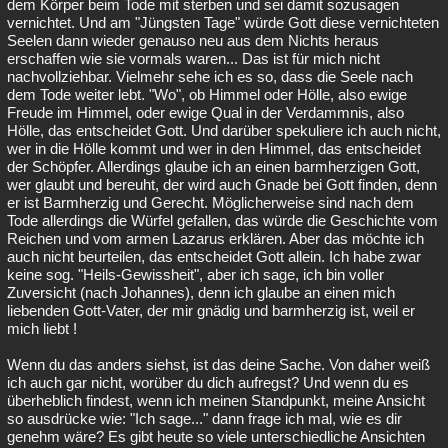
dem Körper beim Tode mit sterben und sei damit sozusagen
vernichtet. Und am "Jüngsten Tage" würde Gott diese vernichteten
Seelen dann wieder genauso neu aus dem Nichts heraus
erschaffen wie sie vormals waren... Das ist für mich nicht
nachvollziehbar. Vielmehr sehe ich es so, dass die Seele nach
dem Tode weiter lebt. "Wo", ob Himmel oder Hölle, also ewige
Freude im Himmel, oder ewige Qual in der Verdammnis, also
Hölle, das entscheidet Gott. Und darüber spekuliere ich auch nicht,
wer in die Hölle kommt und wer in den Himmel, das entscheidet
der Schöpfer. Allerdings glaube ich an einen barmherzigen Gott,
wer glaubt und bereuht, der wird auch Gnade bei Gott finden, denn
er ist Barmherzig und Gerecht. Möglicherweise sind nach dem
Tode allerdings die Würfel gefallen, das würde die Geschichte vom
Reichen und vom armen Lazarus erklären. Aber das möchte ich
auch nicht beurteilen, das entscheidet Gott allein. Ich habe zwar
keine sog. "Heils-Gewissheit", aber ich sage, ich bin voller
Zuversicht (nach Johannes), denn ich glaube an einen mich
liebenden Gott-Vater, der mir gnädig und barmherzig ist, weil er
mich liebt !
Wenn du das anders siehst, ist das deine Sache. Von daher weiß
ich auch gar nicht, worüber du dich aufregst? Und wenn du es
überheblich findest, wenn ich meinen Standpunkt, meine Ansicht
so ausdrücke wie: "Ich sage..." dann frage ich mal, wie es dir
genehm wäre? Es gibt heute so viele unterschiedliche Ansichten