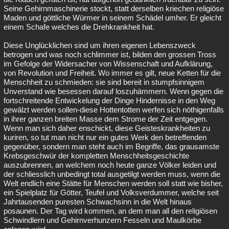
Seine Gehirnmaschinerie stockt, statt derselben kriechen religiöse
Maden und göttliche Würmer in seinem Schädel umher. Er gleicht
einem Schafe welches die Drehkrankheit hat.
Diese Unglücklichen sind um ihren eigenen Lebenszweck
betrogen und was noch schlimmer ist, bilden den grossen Tross
im Gefolge der Widersacher von Wissenschaft und Aufklärung,
von Revolution und Freiheit. Wo immer es gilt, neue Ketten für die
Menschheit zu schmieden: sie sind bereit in stumpfsinnigem
Unverstand wie besessen darauf loszuhämmern. Wenn gegen die
fortschreitende Entwickelung der Dinge Hindernisse in den Weg
gewälzt werden sollen-diese Hottentotten werfen sich nöthigenfalls
in ihrer ganzen breiten Masse dem Strome der Zeit entgegen.
Wenn man sich daher enschickt, diese Geisteskrankheiten zu
kuriren, so tut man nicht nur ein gutes Werk den betreffenden
gegenüber, sondern man steht auch im Begriffe, das grausamste
Krebsgeschwür der kompletten Menschheitsgeschichte
auszubrennen, an welchem noch heute ganze Völker leiden und
der schliesslich unbedingt total ausgetilgt werden muss, wenn die
Welt endlich eine Stätte für Menschen werden soll statt wie bisher,
ein Spielplatz für Götter, Teufel und Volksverdummer, welche seit
Jahrtausenden puresten Schwachsinn in die Welt hinaus
posaunen. Der Tag wird kommen, an dem man all den religiösen
Schwindlern und Gehirnverhunzern Fesseln und Maulkörbe