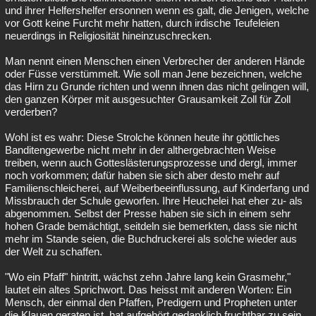
und ihrer Helfershelfer ersonnen wenn es galt, die Jenigen, welche
vor Gott keine Furcht mehr hatten, durch irdische Teufeleien
neuerdings in Religiosität hineinzuschrecken.
Man nennt einen Menschen einen Verbrecher der anderen Hände
oder Füsse verstümmelt. Wie soll man Jene bezeichnen, welche
das Hirn zu Grunde richten und wenn ihnen das nicht gelingen will,
den ganzen Körper mit ausgesuchter Grausamkeit Zoll für Zoll
verderben?
Wohl ist es wahr: Diese Strolche können heute ihr göttliches
Banditengewerbe nicht mehr in der althergebrachten Weise
treiben, wenn auch Gotteslästerungsprozesse und dergl, immer
noch vorkommen; dafür haben sie sich aber desto mehr auf
Familienschleicherei, auf Weiberbeeinflussung, auf Kinderfang und
Missbrauch der Schule geworfen. Ihre Heuchelei hat eher zu- als
abgenommen. Selbst der Presse haben sie sich in einem sehr
hohen Grade bemächtigt, seitdeln sie bemerkten, dass sie nicht
mehr im Stande seien, die Buchdruckerei als solche wieder aus
der Welt zu schaffen.
"Wo ein Pfaff" hintritt, wächst zehn Jahre lang kein Grasmehr,"
lautet ein altes Sprichwort. Das heisst mit anderen Worten: Ein
Mensch, der einmal den Pfaffen, Predigern und Propheten unter
die Klauen geraten ist, hat aufgehört gedanklich fruchtbar zu sein.