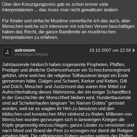
Über den Kreuzigungsvers gab es schon immer viele
Interpretationen ... das muss man nicht gewaltsam ändern
Für Kinder und einfache Muslime vereinfache ich das auch, aber
Menschen welche sich intensiver mit solchen Versen beschäftigen
haben das Recht, die ganze Bandbreite an muslimischen
Interpretationen zu erfahren.
astronom
19.10.2007 um 22:58
ehemaliges Mitglied
Jahrtausende hindurch haben sogenannte Propheten, Pfaffen,
Prediger und ähnliche Gehirnverhunzer ein Schreckensregiment
geführt, ohne welches die religiöse Tollhäuslerei längst ein Ende
genommen hätte. Galgen und Schwert, Kerker und Ketten, Gift
und Dolch, Meuchel- und Justizmord-das waren ihre Mittel zur
Aufrechterhaltung dieses Wahnsinns, der ein ewiger Schandfleck
in der Geschichte der Menschheit bleiben wird. Hunderttausende
sind auf Scheiterhaufen langsam "im Namen Gottes" geröstet
worden, weil sie es wagten ihr Hirn zu benutzen und den
biblischen und koranischen Mist stinkend zu finden. Millionen von
Menschen wurden gezwungen sich in lanwierigen Kriegen die
Köpfe gegenseitig einzuschlagen, ganze Länder zu verwüsten und
nach Mord und Brand die Pest zu erzeugen-nur damit die Religion
erhalten blieb. Die raffinirtesten Foltern wurden seitens der Pfaffen