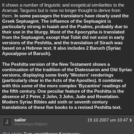
It shows a number of linguistic and exegetical similarities to the
Aramaic Targums but is now no longer thought to derive from
them.
In some passages the translators have clearly used the
Greek Septuagint. The influence of the Septuagint is
particularly strong in Isaiah and the Psalms, probably due to
their use in the liturgy. Most of the Apocrypha is translated
from the Septuagint, except that Tobit did not exist in early
versions of the Peshitta, and the translation of Sirach was
based on a Hebrew text. It also includes 2 Baruch (Syriac
Apocalypse of Baruch).
The Peshitta version of the New Testament shows a
continuation of the tradition of the Diatessaron and Old Syriac
versions, displaying some lively 'Western' renderings
(particularly clear in the Acts of the Apostles). It combines
with this some of the more complex 'Byzantine' readings of
the fifth century. One peculiar feature of the Peshitta is the
absence of 2 Peter, 2 John, 3 John, Jude and Revelation.
Modern Syriac Bibles add sixth or seventh century
translations of these five books to a revised Peshitta text.
sailor
19.10.2007 um 10:47
ehemaliges Mitglied
@al-chidr
: Zum umstrittenen Koranvers: