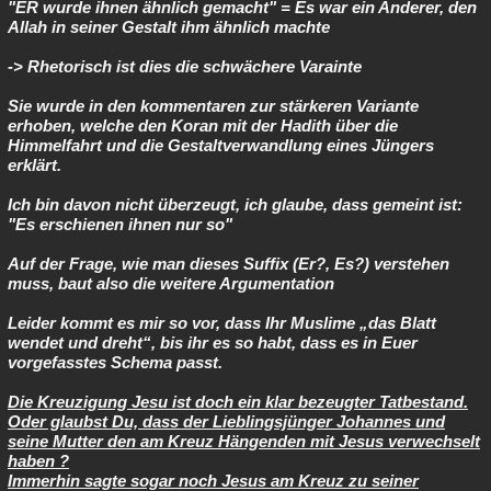
"ER wurde ihnen ähnlich gemacht" = Es war ein Anderer, den
Allah in seiner Gestalt ihm ähnlich machte
-> Rhetorisch ist dies die schwächere Varainte
Sie wurde in den kommentaren zur stärkeren Variante
erhoben, welche den Koran mit der Hadith über die
Himmelfahrt und die Gestaltverwandlung eines Jüngers
erklärt.
Ich bin davon nicht überzeugt, ich glaube, dass gemeint ist:
"Es erschienen ihnen nur so"
Auf der Frage, wie man dieses Suffix (Er?, Es?) verstehen
muss, baut also die weitere Argumentation
Leider kommt es mir so vor, dass Ihr Muslime „das Blatt
wendet und dreht“, bis ihr es so habt, dass es in Euer
vorgefasstes Schema passt.
Die Kreuzigung Jesu ist doch ein klar bezeugter Tatbestand.
Oder glaubst Du, dass der Lieblingsjünger Johannes und
seine Mutter den am Kreuz Hängenden mit Jesus verwechselt
haben ?
Immerhin sagte sogar noch Jesus am Kreuz zu seiner