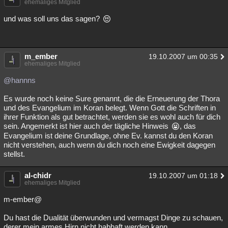
ehemaliges Mitglied
Besucht
Teilgenommen
Alle
Neue
Geschlossen
und was soll uns das sagen?
Lesenswert
Schlüsselwörter
m_ember
19.10.2007 um 00:35
ehemaliges Mitglied
@hannns
Es wurde noch keine Sure genannt, die die Erneuerung der Thora
und des Evangelium im Koran belegt. Wenn Gott die Schriften in
ihrer Funktion als gut betrachtet, werden sie es wohl auch für dich
sein. Angemerkt ist hier auch der tägliche Hinweis
, das
Evangelium ist deine Grundlage, ohne Ev. kannst du den Koran
nicht verstehen, auch wenn du dich noch eine Ewigkeit dagegen
stellst.
al-chidr
19.10.2007 um 01:18
ehemaliges Mitglied
m-ember@
Du hast die Dualität überwunden und vermagst Dinge zu schauen,
derer mein armes Hirn nicht habhaft werden kann