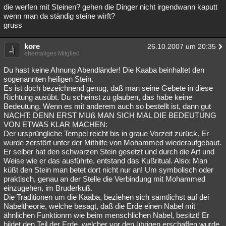
die werfen mit Steinen? gehen die Dinger nicht irgendwann kaputt
wenn man da ständig steine wirft?
gruss
kore
26.10.2007 um 20:35
ehemaliges Mitglied
Du hast keine Ahnung Abendländer! Die Kaaba beinhaltet den
sogenannten heiligen Stein.
Es ist doch bezeichnend genug, daß man seine Gebete in diese
Richtung ausübt. Du scheinst zu glauben, das habe keine
Bedeutung. Wenn es mit anderem auch so bestellt ist, dann gut
NACHT: DENN ERST MUß MAN SICH MAL DIE BEDEUTUNG
VON ETWAS KLAR MACHEN:
Der ursprüngliche Tempel reicht bis in graue Vorzeit zurück. Er
wurde zerstört unter der Mithilfe von Mohammed wiederaufgebaut.
Er selber hat den schwarzen Stein gesetzt und durch die Art und
Weise wie er das ausführte, entstand das Kußritual. Also: Man
küßt den Stein man betet dort nicht nur an! Um symbolisch oder
praktisch, genau an der Stelle die Verbindung mit Mohammed
einzugehen, im Bruderkuß.
Die Traditionen um die Kaaba, beziehen sich sämtlichst auf dei
Nabeltheorie, welche besagt, daß die Erde einen Nabel mit
ähnlichen Funktionrn wie beim menschlichen Nabel, besitzt! Er
bildet den Teil der Erde, welcher vor den übrigen erschaffen wurde.