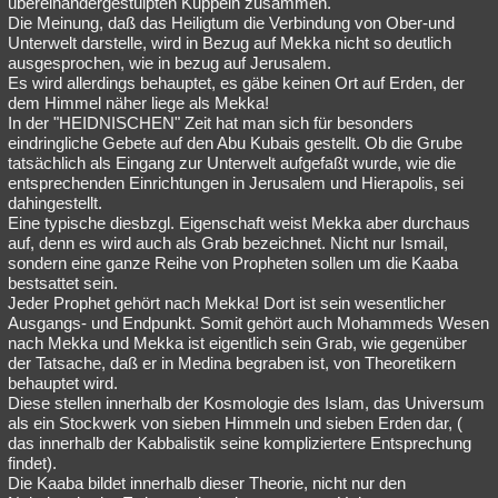
übereinandergestülpten Kuppeln zusammen.
Die Meinung, daß das Heiligtum die Verbindung von Ober-und
Unterwelt darstelle, wird in Bezug auf Mekka nicht so deutlich
ausgesprochen, wie in bezug auf Jerusalem.
Es wird allerdings behauptet, es gäbe keinen Ort auf Erden, der
dem Himmel näher liege als Mekka!
In der "HEIDNISCHEN" Zeit hat man sich für besonders
eindringliche Gebete auf den Abu Kubais gestellt. Ob die Grube
tatsächlich als Eingang zur Unterwelt aufgefaßt wurde, wie die
entsprechenden Einrichtungen in Jerusalem und Hierapolis, sei
dahingestellt.
Eine typische diesbzgl. Eigenschaft weist Mekka aber durchaus
auf, denn es wird auch als Grab bezeichnet. Nicht nur Ismail,
sondern eine ganze Reihe von Propheten sollen um die Kaaba
bestsattet sein.
Jeder Prophet gehört nach Mekka! Dort ist sein wesentlicher
Ausgangs- und Endpunkt. Somit gehört auch Mohammeds Wesen
nach Mekka und Mekka ist eigentlich sein Grab, wie gegenüber
der Tatsache, daß er in Medina begraben ist, von Theoretikern
behauptet wird.
Diese stellen innerhalb der Kosmologie des Islam, das Universum
als ein Stockwerk von sieben Himmeln und sieben Erden dar, (
das innerhalb der Kabbalistik seine kompliziertere Entsprechung
findet).
Die Kaaba bildet innerhalb dieser Theorie, nicht nur den