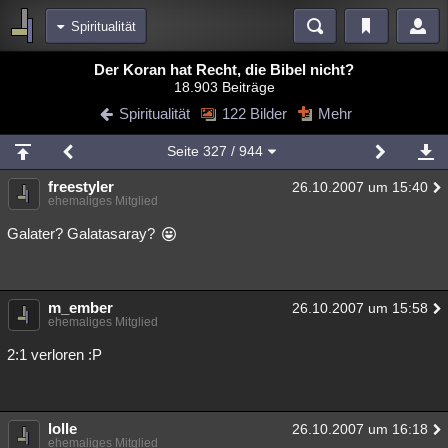
Spiritualität
Bereiche
Der Koran hat Recht, die Bibel nicht?
18.903 Beiträge
Echtzeit
Diskussionen
Blogs
Videos
Statistiken
Spiritualität
122 Bilder
Mehr
Chat
Wiki
Neuigkeiten
Seite
327
/ 944
meine Rubriken
freestyler
26.10.2007 um 15:40
Menschen
Wissenschaft
Politik
Mystery
Kriminalfälle
ehemaliges Mitglied
Spiritualität
Verschwörungen
Technologie
Ufologie
Galater? Galatasaray?
Natur
Umfragen
Unterhaltung
weitere Rubriken
m_ember
26.10.2007 um 15:58
ehemaliges Mitglied
Philosophie
Träume
Orte
Esoterik
Literatur
2:1 verloren :P
Astronomie
Helpdesk
Gruppen
Gaming
Filme
Musik
Clash
Verbesserungen
Allmystery
English
lolle
26.10.2007 um 16:18
Übersichten
ehemaliges Mitglied