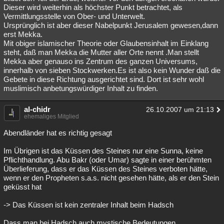
Dieser wird weiterhin als höchster Punkt betrachtet, als
Vermittlungsstelle von Ober- und Unterwelt.
Ursprünglich ist aber dieser Nabelpunkt Jerusalem gewesen,dann
erst Mekka.
Mit obiger islamischer Theorie oder Glaubensinhalt im Einklang
steht, daß man Mekka die Mutter aller Orte nennt .Man stellt
Mekka aber genauso ins Zentrum des ganzen Universums,
innerhalb von sieben Stockwerken.Es ist also kein Wunder daß die
Gebete in diese Richtung ausgerichtet sind. Dort ist sehr wohl
muslimisch anbetungswürdiger Inhalt zu finden.
al-chidr
26.10.2007 um 21:13
ehemaliges Mitglied
Abendländer hat es richtig gesagt
Im Übrigen ist das Küssen des Steines nur eine Sunna, keine
Pflichthandlung. Abu Bakr (oder Umar) sagte in einer berühmten
Überlieferung, dass er das Küssen des Steines verboten hätte,
wenn er den Propheten s.a.s. nicht gesehen hätte, als er den Stein
geküsst hat
-> Das Küssen ist kein zentraler Inhalt beim Hadsch
Dass man bei Hadsch auch mystische Bedeutungen