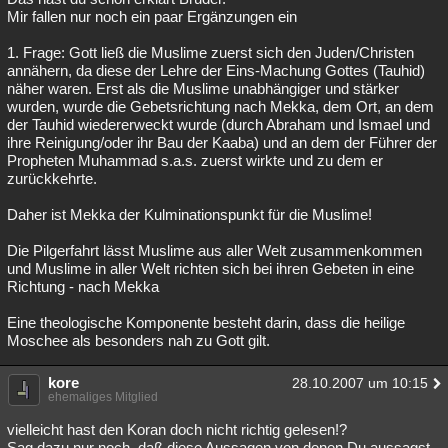
Mir fallen nur noch ein paar Ergänzungen ein
1. Frage: Gott ließ die Muslime zuerst sich den Juden/Christen
annähern, da diese der Lehre der Eins-Machung Gottes (Tauhid)
näher waren. Erst als die Muslime unabhängiger und stärker
wurden, wurde die Gebetsrichtung nach Mekka, dem Ort, an dem
der Tauhid wiedererweckt wurde (durch Abraham und Ismael und
ihre Reinigung/oder ihr Bau der Kaaba) und an dem der Führer der
Propheten Muhammad s.a.s. zuerst wirkte und zu dem er
zurückkehrte.
Daher ist Mekka der Kulminationspunkt für die Muslime!
Die Pilgerfahrt lässt Muslime aus aller Welt zusammenkommen
und Muslime in aller Welt richten sich bei ihren Gebeten in eine
Richtung - nach Mekka
Eine theologische Komponente besteht darin, dass die heilige
Moschee als besonders nah zu Gott gilt.
kore
28.10.2007 um 10:15
ehemaliges Mitglied
vielleicht hast den Koran doch nicht richtig gelesen!?
Sag dazu nur noch, daß diese Aussagen von denen Du aussagst,