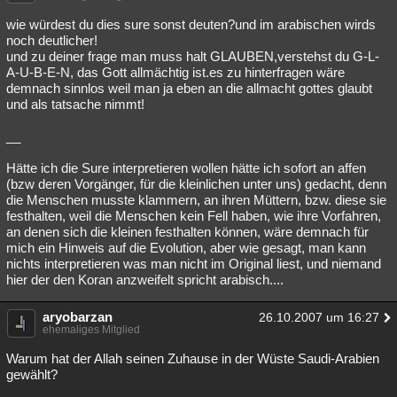
Besucht
Teilgenommen
Alle
Neue
Geschlossen
wie würdest du dies sure sonst deuten?und im arabischen wirds
noch deutlicher!
Lesenswert
Schlüsselwörter
und zu deiner frage man muss halt GLAUBEN,verstehst du G-L-
A-U-B-E-N, das Gott allmächtig ist.es zu hinterfragen wäre
demnach sinnlos weil man ja eben an die allmacht gottes glaubt
und als tatsache nimmt!
__
Hätte ich die Sure interpretieren wollen hätte ich sofort an affen
(bzw deren Vorgänger, für die kleinlichen unter uns) gedacht, denn
die Menschen musste klammern, an ihren Müttern, bzw. diese sie
festhalten, weil die Menschen kein Fell haben, wie ihre Vorfahren,
an denen sich die kleinen festhalten können, wäre demnach für
mich ein Hinweis auf die Evolution, aber wie gesagt, man kann
nichts interpretieren was man nicht im Original liest, und niemand
hier der den Koran anzweifelt spricht arabisch....
aryobarzan
26.10.2007 um 16:27
ehemaliges Mitglied
Warum hat der Allah seinen Zuhause in der Wüste Saudi-Arabien
gewählt?