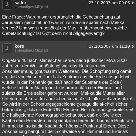
sailor
27.10.2007 um 09:06
ehemaliges Mitglied
Eine Frage: Warum war ursprünglich die Gebetsrichtung auf
Jerusalem gerichtet und warum wurde sie später nach Mekka
verlegt? Und warum benötigt der Muslim überhaupt eine solche
Gebetsrichtung? Ist Gott denn nicht Allgegenwärtig?
kore
27.10.2007 um 11:19
ehemaliges Mitglied
Ungefähr 40 nach islamischer Lehre, nach jüdischer etwa 2000
Jahre vor der Weltschöpfung! war das Heiligtum eine
Anschlemmung (ghutha) im Weltozean. Die Schöpfung fing damit
an, daß von diesem Punkt als Zentrum aus die Erde ausgedehnt
wurde, in der Reihenfolge, daß nach der Substanz der Erde (
welche mit dem Nabelpunkt zusammenfällt) der Himmel und
zuletzt die Erde selber geformt wurden. Mekka die Mutter aller
Orte/umm al-kura! Im Jüdischen bezieht sich alles auf Jerusalem!
So wird in der Schöpfungsgeschichte gesagt, die al-chidr sicher
bekannt ist,, daß die Erde UNTER dem Heiligtum ausgebreitet sei!
Die halbgelehrte Kosmographie behauptet, daß die Stelle der
Kaaba dem Polarstern entspricht;wie dieser der höchste Punkt am
Himmel ist, so ist die Kaaba der höchste Punkt auf Erden. Diese
Anschauung hängt mit der Sichtweise von Himmel und Erde als