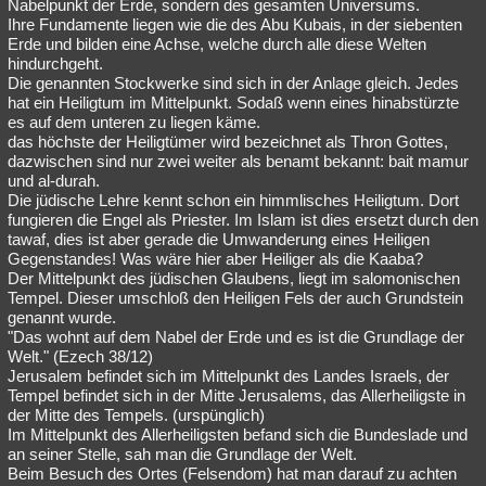
Nabelpunkt der Erde, sondern des gesamten Universums.
Ihre Fundamente liegen wie die des Abu Kubais, in der siebenten
Erde und bilden eine Achse, welche durch alle diese Welten
hindurchgeht.
Die genannten Stockwerke sind sich in der Anlage gleich. Jedes
hat ein Heiligtum im Mittelpunkt. Sodaß wenn eines hinabstürzte
es auf dem unteren zu liegen käme.
das höchste der Heiligtümer wird bezeichnet als Thron Gottes,
dazwischen sind nur zwei weiter als benamt bekannt: bait mamur
und al-durah.
Die jüdische Lehre kennt schon ein himmlisches Heiligtum. Dort
fungieren die Engel als Priester. Im Islam ist dies ersetzt durch den
tawaf, dies ist aber gerade die Umwanderung eines Heiligen
Gegenstandes! Was wäre hier aber Heiliger als die Kaaba?
Der Mittelpunkt des jüdischen Glaubens, liegt im salomonischen
Tempel. Dieser umschloß den Heiligen Fels der auch Grundstein
genannt wurde.
"Das wohnt auf dem Nabel der Erde und es ist die Grundlage der
Welt." (Ezech 38/12)
Jerusalem befindet sich im Mittelpunkt des Landes Israels, der
Tempel befindet sich in der Mitte Jerusalems, das Allerheiligste in
der Mitte des Tempels. (urspünglich)
Im Mittelpunkt des Allerheiligsten befand sich die Bundeslade und
an seiner Stelle, sah man die Grundlage der Welt.
Beim Besuch des Ortes (Felsendom) hat man darauf zu achten