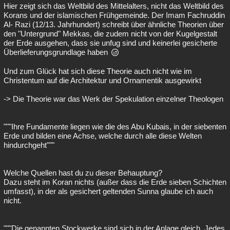
Hier zeigt sich das Weltbild des Mittelalters, nicht das Weltbild des
Korans und der islamischen Frühgemeinde. Der Imam Fachruddin
Al- Razi (12/13. Jahrhundert) schreibt über ähnliche Theorien über
den "Untergrund" Mekkas, die zudem nicht von der Kugelgestalt
der Erde ausgehen, dass sie unfug sind und keinerlei gesicherte
Überlieferungsgrundlage haben
Und zum Glück hat sich diese Theorie auch nicht wie im
Christentum auf die Architektur und Ornamentik ausgewirkt
-> Die Theorie war das Werk der Spekulation einzelner Theologen
"""Ihre Fundamente liegen wie die des Abu Kubais, in der siebenten
Erde und bilden eine Achse, welche durch alle diese Welten
hindurchgeht"""
Welche Quellen hast du zu dieser Behauptung?
Dazu steht im Koran nichts (außer dass die Erde sieben Schichten
umfasst), in der als gesichert geltenden Sunna glaube ich auch
nicht.
"""Die genannten Stockwerke sind sich in der Anlage gleich. Jedes