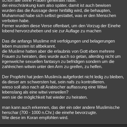
schon alle seine Frauen geheiratet hatte.
dei einschränkung kam also später, damit ist auch bewisen
wurden das die Aussage derer hinfällig wird, die behaupten,
Muhammad habe sich selbst gestattet, was er den Menschen
verboten habe.
Ferner wurden diese Verse offenbart, um den Vorzug der Einehe
lobend hervorzuheben und sie zur Auflage zu machen
Das die anfangs Muslime mit verfolgungen und belagerungen
leben mussten ist altbekannt.
die Muslime hatten aber die erlaubnis von Gott eben mehrere
Frauen zu heiraten, dies wurde auch so getan, allerding nicht um
irgenwelche sexuellen fantasyn zu befridigen sondern um die
zahlreichen witwin unter den Arm zu greifen, zu helfen.
Der Propfeht hat jeden Muslim/a aufgefordet nicht ledig zu bleiben,
da dieser am schwersten hat, sein nafs zu kontrollieren.
wieso soll also nach alt Arabischer auffassung eine Witwi
lebenslang als eine witwi verweilen?
wen sie die möglichkeit hat wieder zu heiraten.
man kann auch erkennen, das der ein oder andere Muslimische
herschar (700 - 1000 n.Chr.) die einehe bevorzugte.
Wie diese im Koran empfohlen wird.