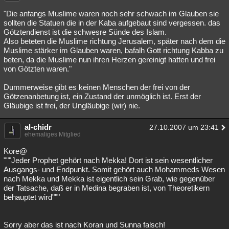
"Die anfangs Muslime waren noch sehr schwach im Glauben sie
sollten die Statuen die in der Kaba aufgebaut sind vergessen. das
Götztendienst ist die schwesre Sünde des Islam.
Also beteten die Muslime richtung Jerusalem, später nach dem die
Muslime stärker im Glauben waren, bafalh Gott richtung Kabba zu
beten, da die Muslime nun ihren Herzen gereinigt hatten und frei
von Götzten waren."
Dummerweise gibt es keinen Menschen der frei von der
Götzenanbetung ist, ein Zustand der unmöglich ist. Erst der
Gläubige ist frei, der Ungläubige (wir) nie.
al-chidr
27.10.2007 um 23:41
ehemaliges Mitglied
Kore@
"""Jeder Prophet gehört nach Mekka! Dort ist sein wesentlicher
Ausgangs- und Endpunkt. Somit gehört auch Mohammeds Wesen
nach Mekka und Mekka ist eigentlich sein Grab, wie gegenüber
der Tatsache, daß er in Medina begraben ist, von Theoretikern
behauptet wird"""
Sorry aber das ist nach Koran und Sunna falsch!