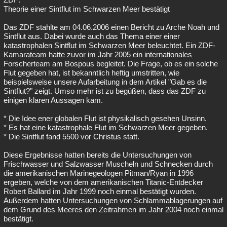
Theorie einer Sintflut im Schwarzen Meer bestätigt
Das ZDF stahlte am 04.06.2006 einen Bericht zu Arche Noah und
Sintflut aus. Dabei wurde auch das Thema einer einer
katastrophalen Sintflut im Schwarzen Meer beleuchtet. Ein ZDF-
Kamarateam hatte zuvor im Jahr 2005 ein internationales
Forscherteam am Bospous begleitet. Die Frage, ob es ein solche
Flut gegeben hat, ist bekanntlich heftig umstritten, wie
beispielsweise unsere Aufarbeitung in dem Artikel "Gab es die
Sintflut?" zeigt. Umso mehr ist zu begüßen, dass das ZDF zu
einigen klaren Aussagen kam.
* Die Idee ener globalen Flut ist physikalisch gesehen Unsinn.
* Es hat eine katastrophale Flut im Schwarzen Meer gegeben.
* Die Sintflut fand 5500 vor Christus statt.
Diese Ergebnisse hatten bereits die Untersuchungen von
Frischwasser und Salzwasser Muscheln und Schnecken durch
die amerikanischen Marinegeologen Pitman/Ryan in 1996
ergeben, welche von dem amerikanischen Titanic-Entdecker
Robert Ballard im Jahr 1999 noch einmal bestätigt wurden.
Außerdem hatten Untersuchungen von Schlammablagerungen auf
dem Grund des Meeres den Zeitrahmen im Jahr 2004 noch einmal
bestätigt.