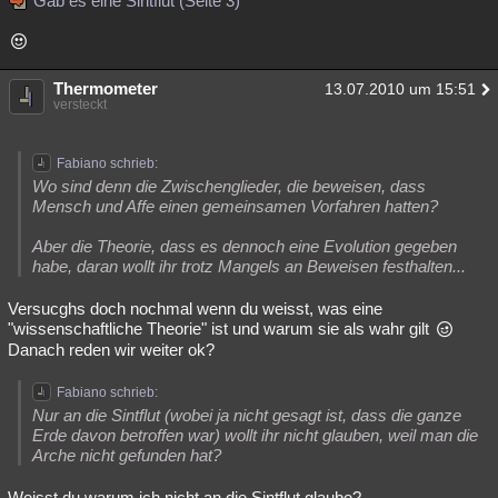
Gab es eine Sintflut (Seite 3)
Besucht
Teilgenommen
Alle
Neue
Geschlossen
Lesenswert
Schlüsselwörter
Thermometer
13.07.2010 um 15:51
versteckt
Fabiano schrieb:
Wo sind denn die Zwischenglieder, die beweisen, dass
Mensch und Affe einen gemeinsamen Vorfahren hatten?
Aber die Theorie, dass es dennoch eine Evolution gegeben
habe, daran wollt ihr trotz Mangels an Beweisen festhalten...
Versucghs doch nochmal wenn du weisst, was eine
"wissenschaftliche Theorie" ist und warum sie als wahr gilt
Danach reden wir weiter ok?
Fabiano schrieb:
Nur an die Sintflut (wobei ja nicht gesagt ist, dass die ganze
Erde davon betroffen war) wollt ihr nicht glauben, weil man die
Arche nicht gefunden hat?
Weisst du warum ich nicht an die Sintflut glaube?