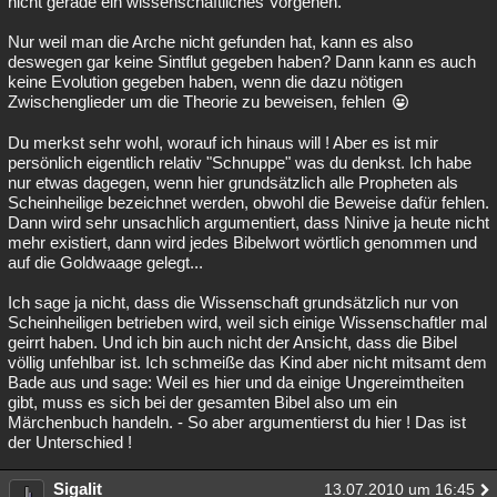
nicht gerade ein wissenschaftliches Vorgehen.
Nur weil man die Arche nicht gefunden hat, kann es also
deswegen gar keine Sintflut gegeben haben? Dann kann es auch
keine Evolution gegeben haben, wenn die dazu nötigen
Zwischenglieder um die Theorie zu beweisen, fehlen
Du merkst sehr wohl, worauf ich hinaus will ! Aber es ist mir
persönlich eigentlich relativ "Schnuppe" was du denkst. Ich habe
nur etwas dagegen, wenn hier grundsätzlich alle Propheten als
Scheinheilige bezeichnet werden, obwohl die Beweise dafür fehlen.
Dann wird sehr unsachlich argumentiert, dass Ninive ja heute nicht
mehr existiert, dann wird jedes Bibelwort wörtlich genommen und
auf die Goldwaage gelegt...
Ich sage ja nicht, dass die Wissenschaft grundsätzlich nur von
Scheinheiligen betrieben wird, weil sich einige Wissenschaftler mal
geirrt haben. Und ich bin auch nicht der Ansicht, dass die Bibel
völlig unfehlbar ist. Ich schmeiße das Kind aber nicht mitsamt dem
Bade aus und sage: Weil es hier und da einige Ungereimtheiten
gibt, muss es sich bei der gesamten Bibel also um ein
Märchenbuch handeln. - So aber argumentierst du hier ! Das ist
der Unterschied !
Sigalit
13.07.2010 um 16:45