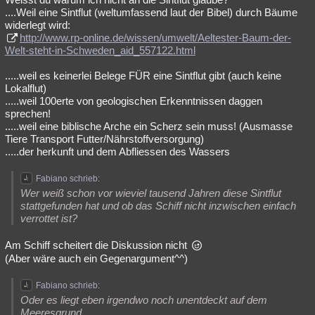
....Weil eine Sintflut (weltumfassend laut der Bibel) durch Bäume
widerlegt wird:
http://www.rp-online.de/wissen/umwelt/Aeltester-Baum-der-
Welt-steht-in-Schweden_aid_557122.html
.....weil es keinerlei Belege FÜR eine Sintflut gibt (auch keine
Lokalflut)
.....weil 100erte von geologischen Erkenntnissen daggen
sprechen!
.....weil eine biblische Arche ein Scherz sein muss! (Ausmasse
Tiere Transport Futter/Nährstoffversorgung)
.....der herkunft und dem Abfliessen des Wassers
Fabiano schrieb:
Wer weiß schon vor wieviel tausend Jahren diese Sintflut
stattgefunden hat und ob das Schiff nicht inzwischen einfach
verrottet ist?
Am Schiff scheitert die Diskussion nicht
(Aber wäre auch ein Gegenargument^^)
Fabiano schrieb:
Oder es liegt eben irgendwo noch unentdeckt auf dem
Meeresgrund