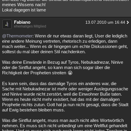
meines Wissens nach!
Lokal dagegen ist lame
Fabiano
13.07.2010 um 16:44
ehemaliges Mitglied
@Thermometer
: Wenn dir nur etwas daran liegt, User die lediglich
eine andere Meinung vertreten, rhetorisch zu erledigen, dann
mach weiter... Wenn es dir hingegen um echte Diskussionen geht,
solltest du mal über deinen Stil nachdenken.
Was deine Einwände in Bezug auf Tyros, Nebukadnezar, Ninive
oder die Sintflut angeht, so kann man sich sogar über die
Richtigkeit der Prophetien streiten
Es kann sein, dass das damalige Tyros ein anderes war, die
Sache mit Nebukadnezar ist mehr oder weniger Auslegungssache
und Ninive wurde nicht zerstört, weil die Einwohner Buße taten.
Wenn es heute nicht mehr existiert, hat das mit der damaligen
Prophetie nichts zutun. Gott hat ja nun nicht gesagt, dass die Stadt
auf Ewig bestehen bleiben muss.
Was die Sintflut angeht, muss man auch nicht alles Wortwörtlich
nehmen. Es muss sich nicht unbedingt um eine Weltflut gehandelt
haben. Und es muss sich auch noch lange nicht jedes Tierchen in