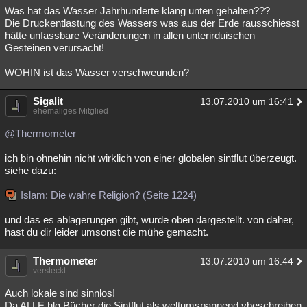
Was hat das Wasser Jahrhunderte klang unten gehalten???
Die Druckentlastung des Wassers was aus der Erde rausschiesst
hätte unfassbare Veränderungen in allen unterirduischen
Gesteinen verursacht!
WOHIN ist das Wasser verschweunden?
Sigalit
13.07.2010 um 16:41
ehemaliges Mitglied
@Thermometer
ich bin ohnehin nicht wirklich von einer globalen sintflut überzeugt.
siehe dazu:
Islam: Die wahre Religion? (Seite 1224)
und das es ablagerungen gibt, wurde oben dargestellt. von daher,
hast du dir leider umsonst die mühe gemacht.
Thermometer
13.07.2010 um 16:44
versteckt
Auch lokale sind sinnlos!
Da ALLE hlg Bücher die Sintflut als weltumspannend vbeschreiben