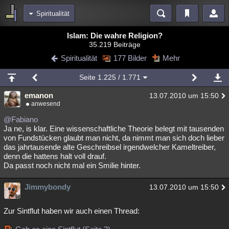
Spiritualität
Bereiche
Islam: Die wahre Religion?
35.219 Beiträge
Echtzeit
Diskussionen
Blogs
Videos
Statistiken
Spiritualität
177 Bilder
Mehr
Chat
Wiki
Neuigkeiten
2
Seite
1.225
/ 1.771
meine Rubriken
emanon
13.07.2010 um 15:50
Menschen
Wissenschaft
Politik
Mystery
Kriminalfälle
anwesend
Spiritualität
Verschwörungen
Technologie
Ufologie
@Fabiano
Ja ne, is klar. Eine wissenschaftliche Theorie belegt mit tausenden
von Fundstücken glaubt man nicht, da nimmt man sich doch lieber
Natur
Umfragen
Unterhaltung
das jahrtausende alte Geschreibsel irgendwelcher Kameltreiber,
weitere Rubriken
denn die hattens halt voll drauf.
Da passt noch nicht mal ein Smilie hinter.
Philosophie
Träume
Orte
Esoterik
Literatur
Jimmybondy
13.07.2010 um 15:50
Astronomie
Helpdesk
Gruppen
Gaming
Filme
Musik
Clash
Verbesserungen
Allmystery
English
Zur Sintflut haben wir auch einen Thread:
Übersichten