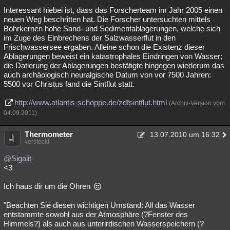
Interessant hiebei ist, dass das Forscherteam im Jahr 2005 einen
neuen Weg beschritten hat. Die Forscher untersuchten mittels
Bohrkernen hohe Sand- und Sedimentablagerungen, welche sich
im Zuge des Einbrechens der Salzwasserflut in den
Frischwassersee ergaben. Alleine schon die Existenz dieser
Ablagerungen beweist ein katastrophales Eindringen von Wasser;
die Datierung der Ablagerungen bestätigte hingegen wiederum das
auch archäologisch neuralgische Datum von vor 7500 Jahren:
5500 vor Christus fand die Sintflut statt.
http://www.atlantis-schoppe.de/zdfsintflut.html
(Archiv-Version vom
04.09.2011)
Thermometer
13.07.2010 um 16:32
versteckt
@Sigalit
<3
Ich haus dir um die Ohren
"Beachten Sie diesen wichtigen Umstand: All das Wasser
entstammte sowohl aus der Atmosphäre (?Fenster des
Himmels?) als auch aus unterirdischen Wasserspeichern (?