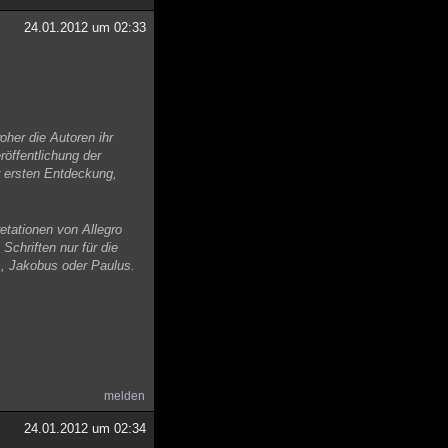
24.01.2012 um 02:33
oher die Autoren ihr
röffentlichung der
r ersten Entdeckung,
etationen von Allegro
Schriften nur für die
us, Jakobus oder Paulus.
melden
24.01.2012 um 02:34