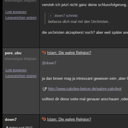
ehemaliges Mitglied
versteh ich jetzt nicht ganz deine schlussfolgerung.
Link kopieren
down7 schrieb:
Lesezeichen setzen
befasse dich mal mit den Urchristen..
die urchristen akzeptierst noch? aber weil später and
Islam: Die wahre Religion?
pere_ubu
ehemaliges Mitglied
@down7
Link kopieren
Lesezeichen setzen
ja dan brown mag ja intressant gewesen sein ,aber l
http://www.sakrileg-betrug.de/wahre-sakrileg/
solltest dir diese seite mal genauer anschauen ,ode
Islam: Die wahre Religion?
down7