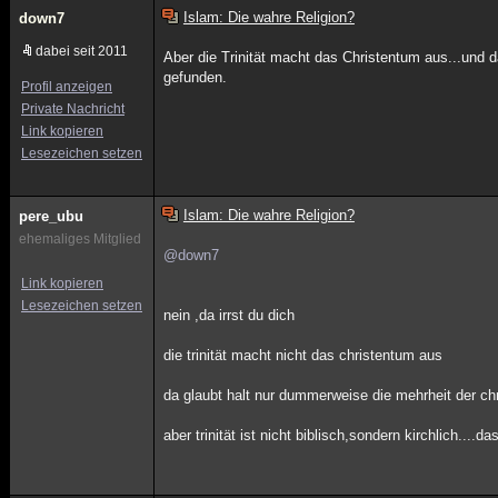
Islam: Die wahre Religion?
down7
dabei seit 2011
Aber die Trinität macht das Christentum aus...und d
gefunden.
Profil anzeigen
Private Nachricht
Link kopieren
Lesezeichen setzen
Islam: Die wahre Religion?
pere_ubu
ehemaliges Mitglied
@down7
Link kopieren
Lesezeichen setzen
nein ,da irrst du dich
die trinität macht nicht das christentum aus
da glaubt halt nur dummerweise die mehrheit der chr
aber trinität ist nicht biblisch,sondern kirchlich....