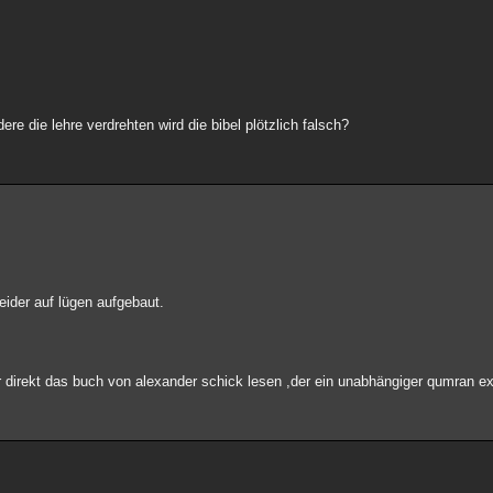
.
ere die lehre verdrehten wird die bibel plötzlich falsch?
eider auf lügen aufgebaut.
r direkt das buch von alexander schick lesen ,der ein unabhängiger qumran exp