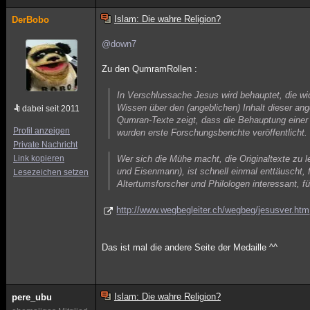
Islam: Die wahre Religion?
DerBobo
@down7
Zu den QumramRollen :
In Verschlussache Jesus wird behauptet, die wic
Wissen über den (angeblichen) Inhalt dieser ang
dabei seit 2011
Qumran-Texte zeigt, dass die Behauptung einer 
Profil anzeigen
wurden erste Forschungsberichte veröffentlicht.
Private Nachricht
Link kopieren
Wer sich die Mühe macht, die Originaltexte zu l
und Eisenmann), ist schnell einmal enttäuscht, f
Lesezeichen setzen
Altertumsforscher und Philologen interessant, f
http://www.wegbegleiter.ch/wegbeg/jesusver.htm
Das ist mal die andere Seite der Medaille ^^
Islam: Die wahre Religion?
pere_ubu