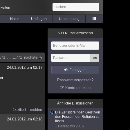
keiten
Natur
Umfragen
Unterhaltung
6
9
9
Nutzer anwesend
671
...
1.771
nächste
24.01.2012 um 02:17
Einloggen
rt
Passwort vergessen?
Konto erstellen
Ähnliche Diskussionen
1x zitiert
melden
Die Zeit ist reif den Geist von
den Fesseln der Religion zu
24.01.2012 um 02:18
lösen
1 Beitrag bis 2016