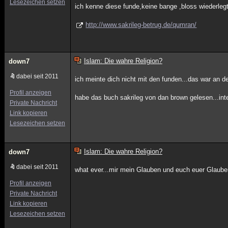
Lesezeichen setzen
ich kenne diese funde,keine bange ,bloss wiederlegt
http://www.sakrileg-betrug.de/qumran/
Islam: Die wahre Religion?
down7
dabei seit 2011
ich meinte dich nicht mit den funden...das war an de
Profil anzeigen
habe das buch sakrileg von dan brown gelesen...int
Private Nachricht
Link kopieren
Lesezeichen setzen
Islam: Die wahre Religion?
down7
dabei seit 2011
what ever...mir mein Glauben und euch euer Glauben
Profil anzeigen
Private Nachricht
Link kopieren
Lesezeichen setzen