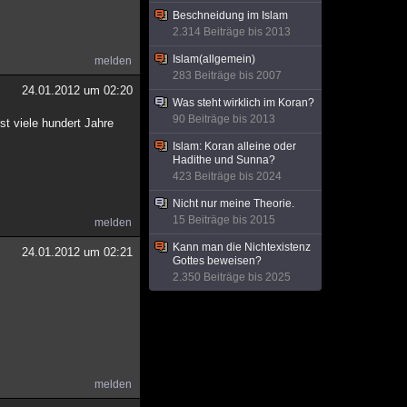
Beschneidung im Islam
2.314 Beiträge bis 2013
Islam(allgemein)
melden
283 Beiträge bis 2007
24.01.2012 um 02:20
Was steht wirklich im Koran?
90 Beiträge bis 2013
st viele hundert Jahre
Islam: Koran alleine oder
Hadithe und Sunna?
423 Beiträge bis 2024
Nicht nur meine Theorie.
15 Beiträge bis 2015
melden
Kann man die Nichtexistenz
24.01.2012 um 02:21
Gottes beweisen?
2.350 Beiträge bis 2025
melden