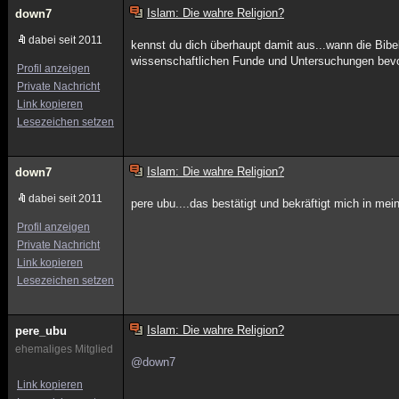
Islam: Die wahre Religion?
down7
dabei seit 2011
kennst du dich überhaupt damit aus...wann die Bibel
wissenschaftlichen Funde und Untersuchungen bevor
Profil anzeigen
Private Nachricht
Link kopieren
Lesezeichen setzen
Islam: Die wahre Religion?
down7
dabei seit 2011
pere ubu....das bestätigt und bekräftigt mich in mei
Profil anzeigen
Private Nachricht
Link kopieren
Lesezeichen setzen
Islam: Die wahre Religion?
pere_ubu
ehemaliges Mitglied
@down7
Link kopieren