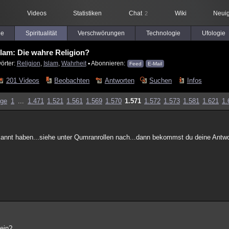
Videos
Statistiken
Chat
Wiki
Neuig
2
le
Spiritualität
Verschwörungen
Technologie
Ufologie
slam: Die wahre Religion?
örter:
Religion
,
Islam
,
Wahrheit
▪ Abonnieren:
Feed
E-Mail
201 Videos
Beobachten
Antworten
Suchen
Infos
ige
1
...
1.471
1.521
1.561
1.569
1.570
1.571
1.572
1.573
1.581
1.621
1.
ekannt haben...siehe unter Qumranrollen nach...dann bekommst du deine Antwo
sein?