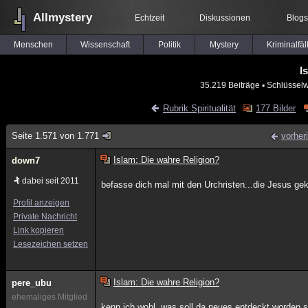
Allmystery
Echtzeit
Diskussionen
Blogs
Menschen
Wissenschaft
Politik
Mystery
Kriminalfäl
I
35.219 Beiträge
▪ Schlüsselw
Rubrik Spiritualität
177 Bilder
Seite 1.571 von 1.771
vorher
Islam: Die wahre Religion?
down7
dabei seit 2011
befasse dich mal mit den Urchristen...die Jesus g
Profil anzeigen
Private Nachricht
Link kopieren
Lesezeichen setzen
Islam: Die wahre Religion?
pere_ubu
ehemaliges Mitglied
kenn ich wohl ,was soll da neues entdeckt worden 