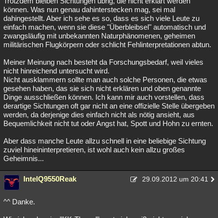
Trotzdem bleiben Sichtungen übrig, die nicht erklärt werden
können. Was nun genau dahinterstecken mag, sei mal
Besucht
Teilgenommen
Alle
Neue
Geschlossen
dahingestellt. Aber ich sehe es so, dass es sich viele Leute zu
einfach machen, wenn sie diese "Überbleibsel" automatisch und
Lesenswert
Schlüsselwörter
zwangsläufig mit unbekannten Naturphänomenen, geheimen
militärischen Flugkörpern oder schlicht Fehlinterpretationen abtun.
Meiner Meinung nach besteht da Forschungsbedarf, weil vieles
nicht hinreichend untersucht wird.
Nicht ausklammern sollte man auch solche Personen, die etwas
gesehen haben, das sie sich nicht erklären und oben genannte
Dinge ausschließen können. Ich kann mir auch vorstellen, dass
derartige Sichtungen oft gar nicht an eine offizielle Stelle übergeben
werden, da derjenige dies einfach nicht als nötig ansieht, aus
Bequemlichkeit nicht tut oder Angst hat, Spott und Hohn zu ernten.
Aber dass manche Leute allzu schnell in eine beliebige Sichtung
zuviel hineininterpretieren, ist wohl auch kein allzu großes
Geheimnis...
IntelQ9550Reak
29.09.2012 um 20:41
^^ Danke.