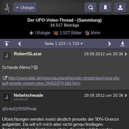
Ufologie
Bereiche
Der UFO-Video-Thread - (Sammlung)
34.517 Beiträge
Echtzeit
Diskussionen
Blogs
Videos
Statistiken
Ufologie
1.527 Bilder
Mehr
Chat
Wiki
Neuigkeiten
Seite
1.223
/ 1.723
meine Rubriken
RobertSLazar
29.09.2012 um 20:36
Menschen
Wissenschaft
Politik
Mystery
Kriminalfälle
Spiritualität
Verschwörungen
Technologie
Ufologie
Schwule Aliens?
Natur
http://www.bild.de/news/ausland/google-streetview/rosa-ufo-
Umfragen
Unterhaltung
auf-google-street-view-26451874.bild.html
weitere Rubriken
Nebelschwade
Philosophie
Träume
Orte
Esoterik
Literatur
29.09.2012 um 20:38
versteckt
Astronomie
Helpdesk
Gruppen
Gaming
Filme
@IntelQ9550Reak
Musik
Clash
Verbesserungen
Allmystery
English
Ufosichtungen werden meist deutlich jenseits der 90%-Grenze
aufgeklärt. Da will ich mich aber nicht genau festlegen.
Übersichten