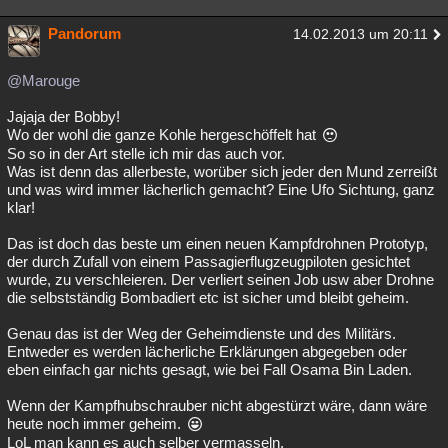
Besucht
Teilgenommen
Alle
Neue
Geschlossen
Pandorum
14.02.2013 um 20:11
Lesenswert
Schlüsselwörter
@Marouge
Jajaja der Bobby!
Wo der wohl die ganze Kohle hergeschöffelt hat
So so in der Art stelle ich mir das auch vor.
Was ist denn das allerbeste, worüber sich jeder den Mund zerreißt
und was wird immer lächerlich gemacht? Eine Ufo Sichtung, ganz
klar!
Das ist doch das beste um einen neuen Kampfdrohnen Prototyp,
der durch Zufall von einem Passagierflugzeugpiloten gesichtet
wurde, zu verschleieren. Der verliert seinen Job usw aber Drohne
die selbstständig Bombadiert etc ist sicher umd bleibt geheim.
Genau das ist der Weg der Geheimdienste und des Militärs.
Entweder es werden lächerliche Erklärungen abgegeben oder
eben einfach gar nichts gesagt, wie bei Fall Osama Bin Laden.
Wenn der Kampfhubschrauber nicht abgestürzt wäre, dann wäre
heute noch immer geheim.
LoL man kann es auch selber vermasseln.