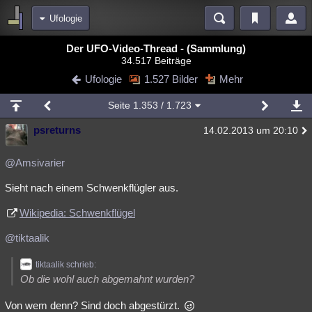
Ufologie
Bereiche
Der UFO-Video-Thread - (Sammlung)
34.517 Beiträge
Echtzeit
Diskussionen
Blogs
Videos
Statistiken
Ufologie
1.527 Bilder
Mehr
Chat
Wiki
Neuigkeiten
Seite
1.353
/ 1.723
meine Rubriken
psreturns
14.02.2013 um 20:10
Menschen
Wissenschaft
Politik
Mystery
Kriminalfälle
Spiritualität
Verschwörungen
Technologie
Ufologie
@Amsivarier
Sieht nach einem Schwenkflügler aus.
Natur
Umfragen
Unterhaltung
weitere Rubriken
Wikipedia: Schwenkflügel
Philosophie
Träume
Orte
Esoterik
Literatur
@tiktaalik
Astronomie
Helpdesk
Gruppen
Gaming
Filme
tiktaalik schrieb:
Ob die wohl auch abgemahnt wurden?
Musik
Clash
Verbesserungen
Allmystery
English
Von wem denn? Sind doch abgestürzt.
Übersichten