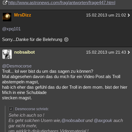
http://www.astronews.com/frag/antworten/frage447.html
MrsDizz
15.02.2013 um 21:02
@xpq101
Sorry...Danke für die Belehrung
nobsaibot
15.02.2013 um 21:43
@Desmocorse
Troll... lol wer bist du um das sagen zu können?
Mal abgesehen davon das du mich für ein Video Post als Troll
abstempeln magst,
hab ich eher das gefühl das du der Troll in dem mom. bist der hier
Mich in eine Schublade
stecken magst.
Desmocorse schrieb:
Sehe ich auch so !
Es geht solchen Usern wie,
@nobsaibot
und
@axgouk
auch
gar nicht mehr,
um wirklich diskutierbares Videomaterial !