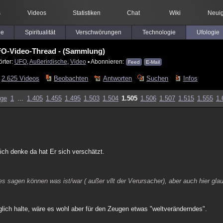
s
Videos
Statistiken
Chat
Wiki
Neuig
le
Spiritualität
Verschwörungen
Technologie
Ufologie
O-Video-Thread - (Sammlung)
rter:
UFO
,
Außerirdische
,
Video
▪ Abonnieren:
Feed
E-Mail
2.625 Videos
Beobachten
Antworten
Suchen
Infos
ige
1
...
1.405
1.455
1.495
1.503
1.504
1.505
1.506
1.507
1.515
1.555
1.
 ich denke da hat Er sich verschätzt.
 sagen können was ist/war ( außer vllt der Verursacher), aber auch hier glaub
glich halte, wäre es wohl aber für den Zeugen etwas "weltveränderndes".