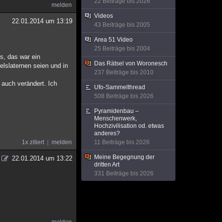
22 Beiträge bis 2026
melden
Videos
22.01.2014 um 13:19
43 Beiträge bis 2005
Area 51 Video
25 Beiträge bis 2004
s, das war ein
Das Rätsel von Woronesch
lslaternen seien und in
237 Beiträge bis 2010
auch verändert. Ich
Ufo-Sammelthread
508 Beiträge bis 2026
Pyramidenbau –
Menschenwerk,
Hochzivilisation od. etwas
anderes?
1x zitiert
melden
11 Beiträge bis 2026
Meine Begegnung der
22.01.2014 um 13:22
dritten Art
331 Beiträge bis 2026