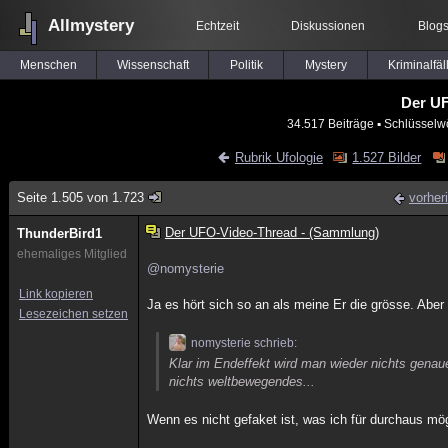
Allmystery
Echtzeit
Diskussionen
Blog
Menschen
Wissenschaft
Politik
Mystery
Kriminalfäl
Der UF
34.517 Beiträge
▪ Schlüsselwö
Rubrik Ufologie
1.527 Bilder
Seite 1.505 von 1.723
vorher
Der UFO-Video-Thread - (Sammlung)
ThunderBird1
ehemaliges Mitglied
@nomysterie
Link kopieren
Ja es hört sich so an als meine Er die grösse. Aber
Lesezeichen setzen
nomysterie schrieb:
Klar im Endeffekt wird man wieder nichts genaues
nichts weltbewegendes...
Wenn es nicht gefaket ist, was ich für durchaus mö