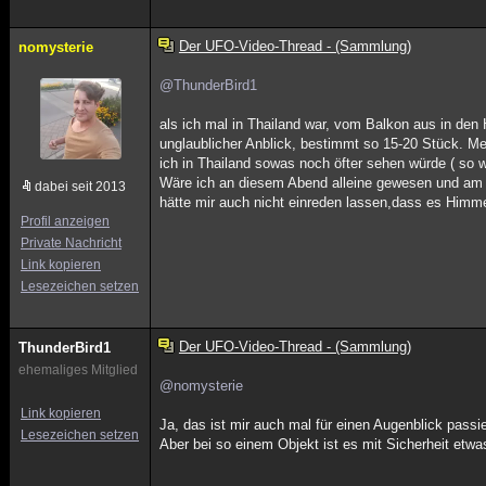
Der UFO-Video-Thread - (Sammlung)
nomysterie
@ThunderBird1
als ich mal in Thailand war, vom Balkon aus in de
unglaublicher Anblick, bestimmt so 15-20 Stück. M
ich in Thailand sowas noch öfter sehen würde ( so 
Wäre ich an diesem Abend alleine gewesen und am 
dabei seit 2013
hätte mir auch nicht einreden lassen,dass es Himm
Profil anzeigen
Private Nachricht
Link kopieren
Lesezeichen setzen
Der UFO-Video-Thread - (Sammlung)
ThunderBird1
ehemaliges Mitglied
@nomysterie
Link kopieren
Ja, das ist mir auch mal für einen Augenblick pass
Lesezeichen setzen
Aber bei so einem Objekt ist es mit Sicherheit etw