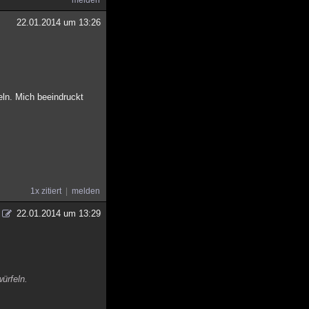
melden
22.01.2014 um 13:26
eln. Mich beeindruckt
1x zitiert
melden
22.01.2014 um 13:29
würfeln.