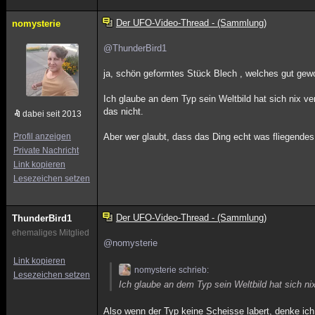
Der UFO-Video-Thread - (Sammlung)
nomysterie
@ThunderBird1
ja, schön geformtes Stück Blech , welches gut gewo
Ich glaube an dem Typ sein Weltbild hat sich nix ve
das nicht.
dabei seit 2013
Profil anzeigen
Aber wer glaubt, dass das Ding echt was fliegendes s
Private Nachricht
Link kopieren
Lesezeichen setzen
Der UFO-Video-Thread - (Sammlung)
ThunderBird1
ehemaliges Mitglied
@nomysterie
Link kopieren
nomysterie schrieb:
Lesezeichen setzen
Ich glaube an dem Typ sein Weltbild hat sich nix
Also wenn der Typ keine Scheisse labert, denke ich