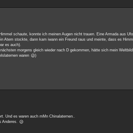
n Himmel schaute, konnte ich meinen Augen nicht trauen. Eine Armada aus Ufo
ein Atem stockte, dann kam iwann ein Freund raus und meinte, dass es Himme
war es auch).
nächsten morgens gleich wieder nach D gekommen, hätte sich mein Weltbild 
elslaternen waren
)
iert. Und es waren auch mMn Chinalaternen..
as Anderes.