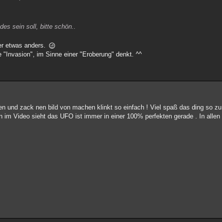
es sein soll, bitte schön..
eder etwas anders.
 "Invasion", im Sinne einer "Eroberung" denkt. ^^
n und zack nen bild von machen klinkt so einfach ! Viel spaß das ding so z
n im Video sieht das UFO ist immer in einer 100% perfekten gerade . In alle