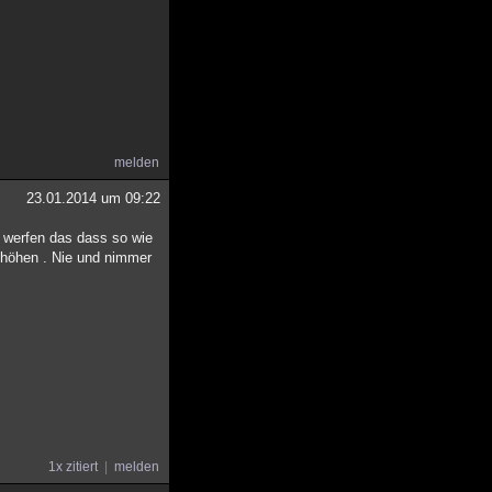
melden
23.01.2014 um 09:22
u werfen das dass so wie
n höhen . Nie und nimmer
1x zitiert
melden