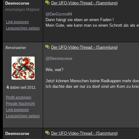
Der UFO-Video-Thread - (Sammlung)
Desmocorse
ehemaliges Mitglied
@DerGizmo84
Dann hängt sie eben an einen Faden !
Link kopieren
Mein Güte, wie kann man so einen Schrott als als ech
Lesezeichen setzen
Der UFO-Video-Thread - (Sammlung)
Amsivarier
@Desmocorse
Wie, wat?
Jetzt können Menschen keine Radkappen mehr durc
Ich dachte das wir nur zu doof sind um Korn zu knic
dabei seit 2011
Profil anzeigen
Private Nachricht
Link kopieren
Lesezeichen setzen
Der UFO-Video-Thread - (Sammlung)
Desmocorse