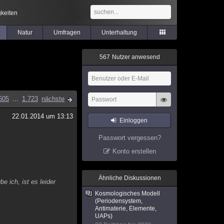
keiten
Natur
Umfragen
Unterhaltung
5
6
7
Nutzer anwesend
605
...
1.723
nächste
22.01.2014 um 13:13
Einloggen
Passwort vergessen?
Konto erstellen
Ähnliche Diskussionen
e ich, ist es leider
Kosmologisches Modell
(Periodensystem,
Antimaterie, Elemente,
UAPs)