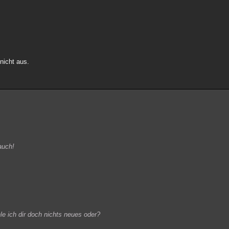
nicht aus.
auch!
le ich dir doch nichts neues oder?