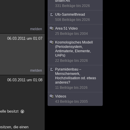
dritten Art
331 Beiträge bis 2026
Ufo-Sammelthread
508 Beiträge bis 2026
Area 51 Video
melden
25 Beiträge bis 2004
06.03.2011 um 01:07
Kosmologisches Modell
(Periodensystem,
Antimaterie, Elemente,
UAPs)
22 Beiträge bis 2026
Pyramidenbau –
melden
Menschenwerk,
Hochzivilisation od. etwas
06.03.2011 um 01:08
anderes?
11 Beiträge bis 2026
Videos
43 Beiträge bis 2005
elle besitzt
sitzen, die einen