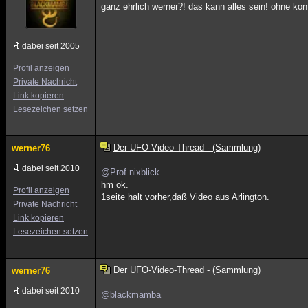
ganz ehrlich werner?! das kann alles sein! ohne kon
dabei seit 2005
Profil anzeigen
Private Nachricht
Link kopieren
Lesezeichen setzen
Der UFO-Video-Thread - (Sammlung)
werner76
dabei seit 2010
@Prof.nixblick
hm ok.
Profil anzeigen
1seite halt vorher,daß Video aus Arlington.
Private Nachricht
Link kopieren
Lesezeichen setzen
Der UFO-Video-Thread - (Sammlung)
werner76
dabei seit 2010
@blackmamba