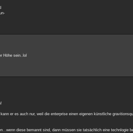
d
un-
er Höhe sein..lol
h!
 kann er es auch nur, weil die enterprise einen eigenen künstliche gravitionsqu
n...wenn diese bemannt sind, dann müssen sie tatsächlich eine technlogie be