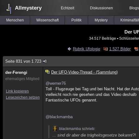
Allmystery
Echtzeit
Diskussionen
Blogs
Menschen
Wissenschaft
Politik
Mystery
Kriminalfäl
Der UF
34.517 Beiträge
▪ Schlüsselwö
Rubrik Ufologie
1.527 Bilder
Seite 831 von 1.723
Der UFO-Video-Thread - (Sammlung)
der-Ferengi
ehemaliges Mitglied
@werner76
Toll - Flugzeuge bei Tag und bei Nacht. Hat der Auto
Link kopieren
vielleicht noch nie gesehen und das Video deshalb
Lesezeichen setzen
Fantastische UFOs genannt.
@blackmamba
blackmamba schrieb:
... sind dir aber die trägheitsgesetze bekannt?!