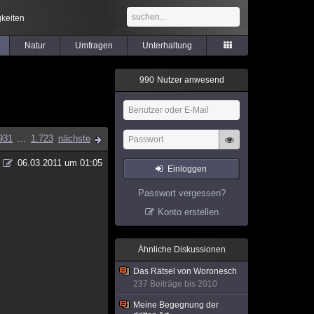
keiten
Natur
Umfragen
Unterhaltung
9
9
0
Nutzer anwesend
931
...
1.723
nächste
06.03.2011 um 01:05
Einloggen
Passwort vergessen?
Konto erstellen
Ähnliche Diskussionen
Das Rätsel von Woronesch
237 Beiträge bis 2010
Meine Begegnung der