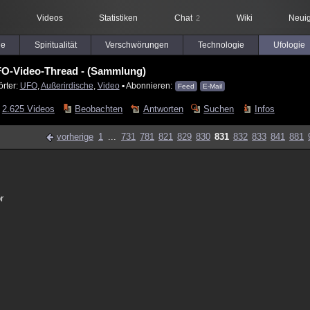
Videos
Statistiken
Chat
Wiki
Neuig
2
le
Spiritualität
Verschwörungen
Technologie
Ufologie
O-Video-Thread - (Sammlung)
rter:
UFO
,
Außerirdische
,
Video
▪ Abonnieren:
Feed
E-Mail
2.625 Videos
Beobachten
Antworten
Suchen
Infos
vorherige
1
...
731
781
821
829
830
831
832
833
841
881
r