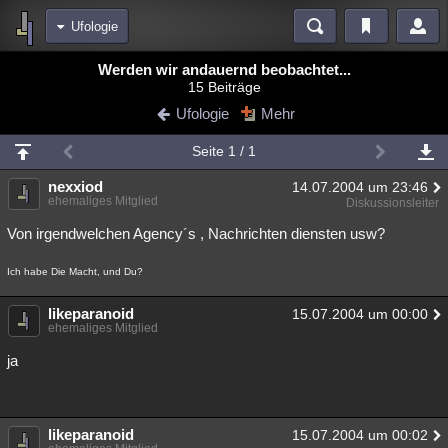
Ufologie
Bereiche
Werden wir andauernd beobachtet...
15 Beiträge
Echtzeit
Diskussionen
Blogs
Videos
Statistiken
Ufologie
Mehr
Chat
Wiki
Neuigkeiten
Seite 1 / 1
meine Rubriken
nexxiod
14.07.2004 um 23:46
Menschen
Wissenschaft
Politik
Mystery
Kriminalfälle
ehemaliges Mitglied
Diskussionsleiter
Spiritualität
Verschwörungen
Technologie
Ufologie
Von irgendwelchen Agency´s , Nachrichten diensten usw?
Natur
Umfragen
Unterhaltung
Ich habe Die Macht, und Du?
weitere Rubriken
likeparanoid
15.07.2004 um 00:00
ehemaliges Mitglied
Philosophie
Träume
Orte
Esoterik
Literatur
ja
Astronomie
Helpdesk
Gruppen
Gaming
Filme
Musik
Clash
Verbesserungen
Allmystery
English
likeparanoid
15.07.2004 um 00:02
Übersichten