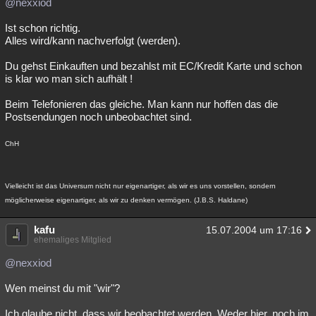
@nexxiod
Ist schon richtig.
Alles wird/kann nachverfolgt (werden).
Du gehst Einkauften und bezahlst mit EC/Kredit Karte und schon
is klar wo man sich aufhält !
Beim Telefonieren das gleiche. Man kann nur hoffen das die
Postsendungen noch unbeobachtet sind.
ChH
Vielleicht ist das Universum nicht nur eigenartiger, als wir es uns vorstellen, sondern
möglicherweise eigenartiger, als wir zu denken vermögen. (J.B.S. Haldane)
kafu
15.07.2004 um 17:16
ehemaliges Mitglied
@nexxiod
Wen meinst du mit "wir"?
Ich glaube nicht, dass wir beobachtet werden. Weder hier, noch im