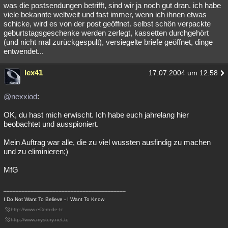
was die postsendungen betrifft, sind wir ja noch gut dran. ich habe
viele bekannte weltweit und fast immer, wenn ich ihnen etwas
schicke, wird es von der post geöffnet. selbst schön verpackte
geburtstagsgeschenke werden zerlegt, kassetten durchgehört
(und nicht mal zurückgespult), versiegelte briefe geöffnet, dinge
entwendet...
lex41
17.07.2004 um 12:58
@nexxiod
:
OK, du hast mich erwischt. Ich habe euch jahrelang hier
beobachtet und ausspioniert.
Mein Auftrag war alle, die zu viel wussten ausfindig zu machen
und zu eliminieren;)
MfG
________________________________________
I Do Not Want To Believe - I Want To Know
http://www.eCom.de.tc
http://www.mystery.net.tc