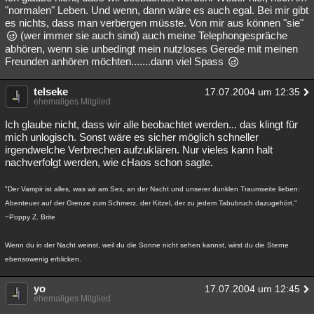
"normalen" Leben. Und wenn, dann wäre es auch egal. Bei mir gibt
es nichts, dass man verbergen müsste. Von mir aus können "sie"
(wer immer sie auch sind) auch meine Telephongespräche
abhören, wenn sie unbedingt mein nutzloses Gerede mit meinen
Freunden anhören möchten.......dann viel Spass
telseke
17.07.2004 um 12:35
ehemaliges Mitglied
Ich glaube nicht, dass wir alle beobachtet werden... das klingt für
mich unlogisch. Sonst wäre es sicher möglich schneller
irgendwelche Verbrechen aufzuklären. Nur vieles kann halt
nachverfolgt werden, wie cHaos schon sagte.
"Der Vampir ist alles, was wir am Sex, an der Nacht und unserer dunklen Traumseite lieben:
Abenteuer auf der Grenze zum Schmerz, der Kitzel, der zu jedem Tabubruch dazugehört."
~Poppy Z. Brite
Wenn du in der Nacht weinst, weil du die Sonne nicht sehen kannst, wirst du die Sterne
ebensowenig erblicken.
yo
17.07.2004 um 12:45
ehemaliges Mitglied