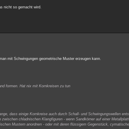
 nicht so gemacht wird.
ie man mit Schwingungen geometrische Muster erzeugen kann.
nd formen. Hat nix mit Kornkreisen zu tun
lange, dass einige Kornkreise auch durch Schall- und Schwingungswellen ent
en zwischen chladnischen Klangfiguren - wenn Sandkörner auf einer Metallplat
rischen Mustern anordnen - oder mit deren flüssigem Gegenstück, cymatisch