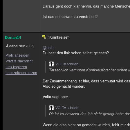
Daraus geht doch klar hervor, das manche Mensch
Ist das so schwer zu verstehen?
"Kornkreise"
Dorian14
dabei seit 2006
@phil-t.
Du hast den link schon selbst gelesen?
Profil anzeigen
Private Nachricht
VOLTA schrieb:
Link kopieren
Tatsächlich vermuten Kornkreisforscher schon 
Lesezeichen setzen
Der Zusammenhang ist hier, dass vermutet wird das
Also so gemacht wurden.
Volta sagt aber:
VOLTA schrieb:
Dir ist es bewusst das ich nicht gesagt habe da
Wenn die also nicht so gemacht wurden, fehlt mir