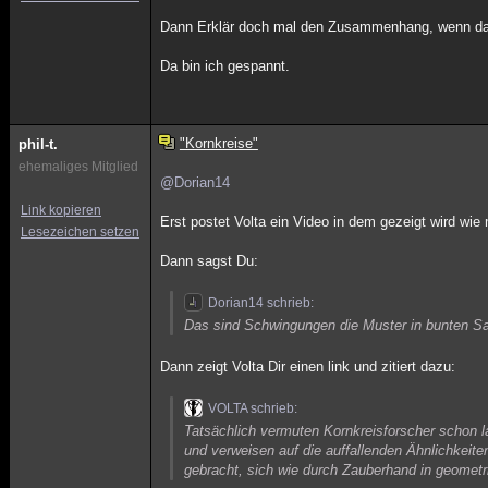
Dann Erklär doch mal den Zusammenhang, wenn das
Da bin ich gespannt.
"Kornkreise"
phil-t.
ehemaliges Mitglied
@Dorian14
Link kopieren
Erst postet Volta ein Video in dem gezeigt wird w
Lesezeichen setzen
Dann sagst Du:
Dorian14 schrieb:
Das sind Schwingungen die Muster in bunten Sa
Dann zeigt Volta Dir einen link und zitiert dazu:
VOLTA schrieb:
Tatsächlich vermuten Kornkreisforscher schon 
und verweisen auf die auffallenden Ähnlichkeit
gebracht, sich wie durch Zauberhand in geomet