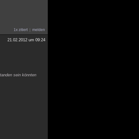
1x zitiert
melden
21.02.2012 um 09:24
standen sein könnten