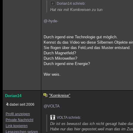
Dorian14 schrieb:
Hat nix mit Kornkreisen zu tun
@-hyde-
Durch irgend eine Technologie gut möglich.
Kennst du das Video wo diese Silbernen Objekte ei
Sie flogen über das Feld,und das Muster entstand.
Durch Magnetfeld?
Durch Mikrowellen?
Durch irgend eine Energie?
Wer weis.
"Kornkreise"
Dorian14
dabei seit 2006
@VOLTA
Profil anzeigen
VOLTA schrieb:
Private Nachricht
Dir ist es bewusst das ich nicht gesagt habe da
Link kopieren
Habe nur das hier gepostet,weil man das im Zu
Lesezeichen setzen