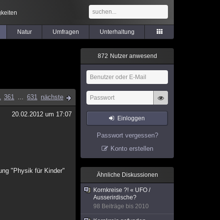
keiten
Natur
Umfragen
Unterhaltung
8
7
2
Nutzer anwesend
1
361
...
631
nächste
20.02.2012 um 17:07
Einloggen
Passwort vergessen?
Konto erstellen
dung "Physik für Kinder"
Ähnliche Diskussionen
Kornkreise ?! « UFO /
Ausserirdische?
98 Beiträge bis 2010