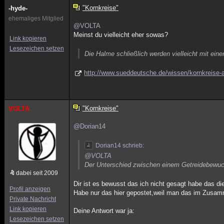
"Kornkreise"
-hyde-
ehemaliges Mitglied
@VOLTA
Meinst du vielleicht eher sowas?
Link kopieren
Lesezeichen setzen
Die Halme schließlich werden vielleicht mit ein
http://www.sueddeutsche.de/wissen/kornkreise-a
"Kornkreise"
VOLTA
@Dorian14
Dorian14 schrieb:
@VOLTA
Der Unterschied zwischen einem Getreidebewuch
dabei seit 2009
Dir ist es bewusst das ich nicht gesagt habe das d
Profil anzeigen
Habe nur das hier gepostet,weil man das im Zusam
Private Nachricht
Link kopieren
Deine Antwort war ja:
Lesezeichen setzen