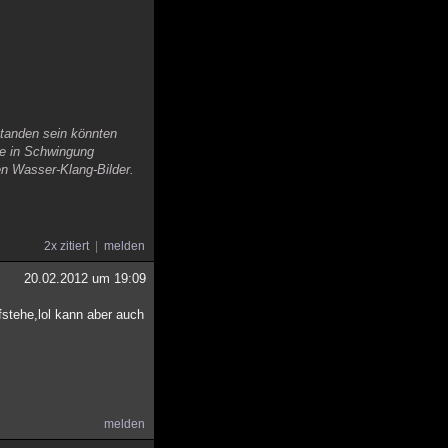
standen sein könnten
te in Schwingung
en Wasser-Klang-Bilder.
2x zitiert
melden
20.02.2012 um 19:09
stehe,lol kann aber auch
melden