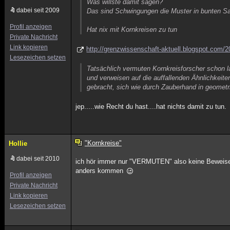
Was willste damit sagen?
dabei seit 2009
Das sind Schwingungen die Muster in bunten S
Profil anzeigen
Hat nix mit Kornkreisen zu tun
Private Nachricht
Link kopieren
http://grenzwissenschaft-aktuell.blogspot.com/
Lesezeichen setzen
Tatsächlich vermuten Kornkreisforscher schon 
und verweisen auf die auffallenden Ähnlichkeit
gebracht, sich wie durch Zauberhand in geomet
jep.....wie Recht du hast....hat nichts damit zu tun.
"Kornkreise"
Hollie
dabei seit 2010
ich hör immer nur "VERMUTEN" also keine Beweise d
anders kommen
Profil anzeigen
Private Nachricht
Link kopieren
Lesezeichen setzen