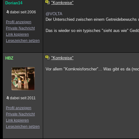
"Kornkreise"
Dorian14
dabei seit 2006
@VOLTA
Der Unterschied zwischen einem Getreidebewuchs u
Profil anzeigen
Private Nachricht
Das is wieder so ein typisches "sieht aus wie" Ge
Link kopieren
Lesezeichen setzen
"Kornkreise"
HBZ
Vor allem "Kornkreisforscher"... Was gibt es da (no
dabei seit 2011
Profil anzeigen
Private Nachricht
Link kopieren
Lesezeichen setzen