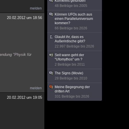
Kornkreis gefunden
48 Beiträge bis 2005
melden
Können UFOs auch aus
20.02.2012 um 18:56
einen Paralleluniversum
kommen?
66 Beiträge bis 2026
Glaubt ihr, dass es
Außerirdische gibt?
22.997 Beiträge bis 2026
Sendung "Physik für
Seit wann geht der
"Ufomythos" um ?
2 Beiträge bis 2011
The Signs (Movie)
28 Beiträge bis 2010
Meine Begegnung der
melden
dritten Art
331 Beiträge bis 2026
20.02.2012 um 19:05