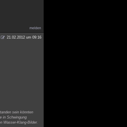
melden
21.02.2012 um 09:16
standen sein könnten
te in Schwingung
en Wasser-Klang-Bilder.