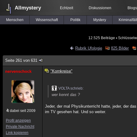
Allmystery
Echtzeit
Diskussionen
Blogs
Menschen
Wissenschaft
Politik
Mystery
Kriminalfäl
12.525 Beiträge
▪ Schlüsselw
Rubrik Ufologie
825 Bilder
Seite 261 von 631
"Kornkreise"
nervenschock
VOLTA schrieb:
wer kennt das ?
Jeder, der mal Physikunterricht hatte, jeder, der da
dabei seit 2009
im TV gesehen hat. Und so weiter.
Profil anzeigen
Private Nachricht
Link kopieren