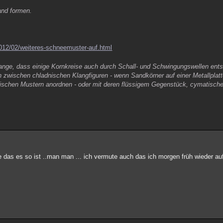
and formen.
2012/02/weiteres-schneemuster-auf.html
lange, dass einige Kornkreise auch durch Schall- und Schwingungswellen ent
en zwischen chladnischen Klangfiguren - wenn Sandkörner auf einer Metallplat
rischen Mustern anordnen - oder mit deren flüssigem Gegenstück, cymatisch
as es so ist ..man man ... ich vermute auch das ich morgen früh wieder auf