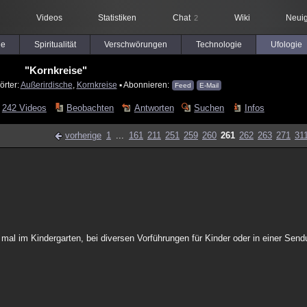
Videos
Statistiken
Chat
Wiki
Neuig
2
le
Spiritualität
Verschwörungen
Technologie
Ufologie
"Kornkreise"
örter:
Außerirdische
,
Kornkreise
▪ Abonnieren:
Feed
E-Mail
242 Videos
Beobachten
Antworten
Suchen
Infos
vorherige
1
...
161
211
251
259
260
261
262
263
271
31
s mal im Kindergarten, bei diversen Vorführungen für Kinder oder in einer Sen