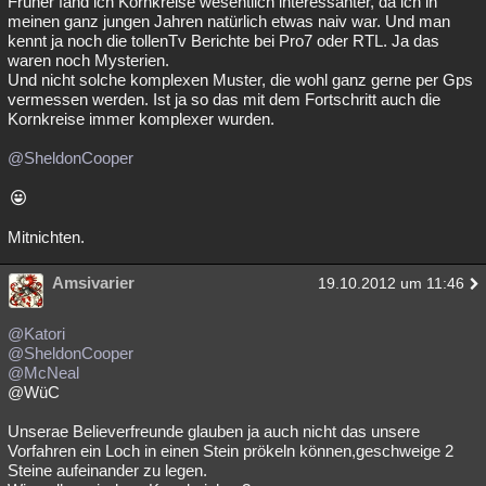
Früher fand ich Kornkreise wesentlich interessanter, da ich in
meinen ganz jungen Jahren natürlich etwas naiv war. Und man
Besucht
Teilgenommen
Alle
Neue
Geschlossen
kennt ja noch die tollenTv Berichte bei Pro7 oder RTL. Ja das
waren noch Mysterien.
Lesenswert
Schlüsselwörter
Und nicht solche komplexen Muster, die wohl ganz gerne per Gps
vermessen werden. Ist ja so das mit dem Fortschritt auch die
Kornkreise immer komplexer wurden.
@SheldonCooper
Mitnichten.
Amsivarier
19.10.2012 um 11:46
@Katori
@SheldonCooper
@McNeal
@WüC
Unserae Believerfreunde glauben ja auch nicht das unsere
Vorfahren ein Loch in einen Stein prökeln können,geschweige 2
Steine aufeinander zu legen.