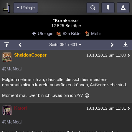
Ufologie
Bereiche
"Kornkreise"
12.525 Beiträge
Echtzeit
Diskussionen
Blogs
Videos
Statistiken
Ufologie
825 Bilder
Mehr
Chat
Wiki
Neuigkeiten
Seite
354
/ 631
meine Rubriken
SheldonCooper
19.10.2012 um 11:00
Menschen
Wissenschaft
Politik
Mystery
Kriminalfälle
Spiritualität
Verschwörungen
Technologie
Ufologie
@McNeal
Folglich nehme ich an, dass alle, die sich hier meistens
Natur
Umfragen
Unterhaltung
grammatikalisch korrekt ausdrücken können, Außerirdische sind.
weitere Rubriken
Moment mal...wer bin ich...
was
bin ich???
Philosophie
Träume
Orte
Esoterik
Literatur
Katori
19.10.2012 um 11:31
Astronomie
Helpdesk
Gruppen
Gaming
Filme
Musik
Clash
Verbesserungen
Allmystery
English
@McNeal
Übersichten