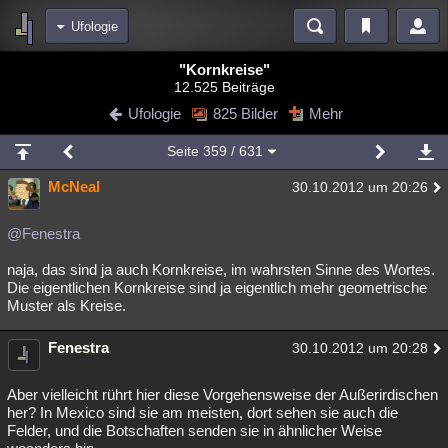
Ufologie
Bereiche
"Kornkreise"
12.525 Beiträge
Echtzeit
Diskussionen
Blogs
Videos
Statistiken
Ufologie
825 Bilder
Mehr
Chat
Wiki
Neuigkeiten
2
Seite
359
/ 631
meine Rubriken
McNeal
30.10.2012 um 20:26
Menschen
Wissenschaft
Politik
Mystery
Kriminalfälle
Spiritualität
Verschwörungen
Technologie
Ufologie
@Fenestra
naja, das sind ja auch Kornkreise, im wahrsten Sinne des Wortes.
Natur
Umfragen
Unterhaltung
Die eigentlichen Kornkreise sind ja eigentlich mehr geometrische
weitere Rubriken
Muster als Kreise.
Philosophie
Träume
Orte
Esoterik
Literatur
Fenestra
30.10.2012 um 20:28
Astronomie
Helpdesk
Gruppen
Gaming
Filme
Aber vielleicht rührt hier diese Vorgehensweise der Außerirdischen
Musik
Clash
Verbesserungen
Allmystery
English
her? In Mexico sind sie am meisten, dort sehen sie auch die
Felder, und die Botschaften senden sie in ähnlicher Weise
Übersichten