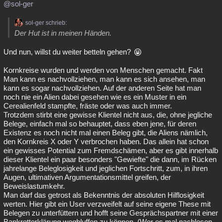
@sol-ger
Besucht
Teilgenommen
Alle
Neue
Geschlossen
sol-ger schrieb:
Lesenswert
Schlüsselwörter
Der Hut ist in meinen Händen.
Und nun, willst du weiter betteln gehen?
Kornkreise wurden und werden von Menschen gemacht. Fakt
Man kann es nachvollziehen, man kann es sich ansehen, man
kann es sogar nachvollziehen. Auf der anderen Seite hat man
noch nie ein Alien dabei gesehen wie es ein Muster in ein
Cerealienfeld stampfte, fräste oder was auch immer.
Trotzdem stirbt eine gewisse Klientel nicht aus, die, ohne jegliche
Belege, einfach mal so behauptet, dass eben jene, für deren
Existenz es noch nicht mal einen Beleg gibt, die Aliens nämlich,
den Kornkreis X oder Y verbrochen haben. Das allein hat schon
ein gewisses Potential zum Fremdschämen, aber es gibt innerhalb
dieser Klientel ein paar besonders "Gewiefte" die dann, im Rücken
jahrelange Beleglosigkeit und jeglichen Fortschritt, zum, in ihren
Augen, ultimativen Argumentationsmittel greifen, der
Beweislastumkehr.
Man darf das getrost als Bekenntnis der absoluten Hilflosigkeit
werten. Hier gibt ein User verzweifelt auf seine eigene These mit
Belegen zu unterfüttern und hofft seine Gesprächspartner mit einer
Bankrotterklärung wegbluffen zu können. (Wer es mal nachlesen