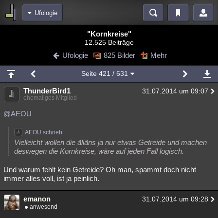
Ufologie
Bereiche
"Kornkreise"
12.525 Beiträge
Echtzeit
Diskussionen
Blogs
Videos
Statistiken
Ufologie
825 Bilder
Mehr
Chat
Wiki
Neuigkeiten
Seite
421
/ 631
meine Rubriken
ThunderBird1
31.07.2014 um 09:07
Menschen
Wissenschaft
Politik
Mystery
Kriminalfälle
ehemaliges Mitglied
Spiritualität
Verschwörungen
Technologie
Ufologie
@AEOU
Natur
Umfragen
Unterhaltung
AEOU schrieb:
Vielleicht wollen die äliäns ja nur etwas Getreide und machen
weitere Rubriken
deswegen die Kornkreise, wäre auf jeden Fall logisch.
Philosophie
Träume
Orte
Esoterik
Literatur
Und warum fehlt kein Getreide? Oh man, spammt doch nicht
immer alles voll, ist ja peinlich.
Astronomie
Helpdesk
Gruppen
Gaming
Filme
emanon
Musik
Clash
Verbesserungen
Allmystery
English
31.07.2014 um 09:28
anwesend
Übersichten