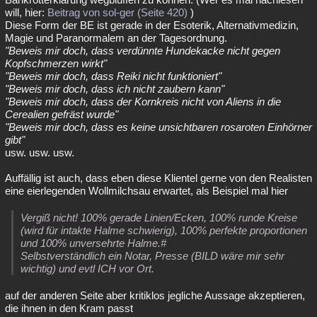
will, hier:
Beitrag von sol-ger (Seite 420)
)
Diese Form der BE ist gerade in der Esoterik, Alternativmedizin,
Magie und Paranormalem an der Tagesordnung.
"Beweis mir doch, dass verdünnte Hundekacke nicht gegen
Kopfschmerzen wirkt"
"Beweis mir doch, dass Reiki nicht funktioniert"
"Beweis mir doch, dass ich nicht zaubern kann"
"Beweis mir doch, dass der Kornkreis nicht von Aliens in die
Cerealien gefräst wurde"
"Beweis mir doch, dass es keine unsichtbaren rosaroten Einhörner
gibt"
usw. usw. usw.
Auffällig ist auch, dass eben diese Klientel gerne von den Realisten
eine eierlegenden Wollmilchsau erwartet, als Beispiel mal hier
Vergiß nicht! 100% gerade Linien/Ecken, 100% runde Kreise
(wird für intakte Halme schwierig), 100% perfekte proportionen
und 100% unversehrte Halme.#
Selbstverständlich ein Notar, Presse (BILD wäre mir sehr
wichtig) und evtl ICH vor Ort.
auf der anderen Seite aber kritiklos jegliche Aussage akzeptieren,
die ihnen in den Kram passt