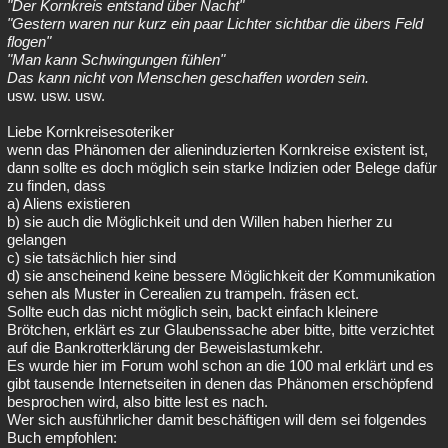
"Der Kornkreis entstand über Nacht"
"Gestern waren nur kurz ein paar Lichter sichtbar die übers Feld
flogen"
"Man kann Schwingungen fühlen"
Das kann nicht von Menschen geschaffen worden sein.
usw. usw. usw.
Liebe Kornkreisesoteriker
wenn das Phänomen der alieninduzierten Kornkreise existent ist,
dann sollte es doch möglich sein starke Indizien oder Belege dafür
zu finden, dass
a) Aliens existieren
b) sie auch die Möglichkeit und den Willen haben hierher zu
gelangen
c) sie tatsächlich hier sind
d) sie anscheinend keine bessere Möglichkeit der Kommunikation
sehen als Muster in Cerealien zu trampeln. fräsen ect.
Sollte euch das nicht möglich sein, backt einfach kleinere
Brötchen, erklärt es zur Glaubenssache aber bitte, bitte verzichtet
auf die Bankrotterklärung der Beweislastumkehr.
Es wurde hier im Forum wohl schon an die 100 mal erklärt und es
gibt tausende Internetseiten in denen das Phänomen erschöpfend
besprochen wird, also bitte lest es nach.
Wer sich ausführlicher damit beschäftigen will dem sei folgendes
Buch empfohlen: