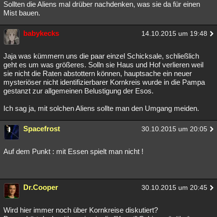
Sollten die Aliens mal drüber nachdenken, was sie da für einen
Besucht
Teilgenommen
Alle
Neue
Geschlossen
Mist bauen.
Lesenswert
Schlüsselwörter
babykecks
14.10.2015 um 19:48
Jaja was kümmern uns die paar einzel Schicksale, schließlich
geht es um was größeres. Solln sie Haus und Hof verlieren weil
sie nicht die Raten abstottern können, hauptsache ein neuer
mysteriöser nicht identifizierbarer Kornkreis wurde in die Pampa
gestanzt zur allgemeinen Belustigung der Esos.
Ich sag ja, mit solchen Aliens sollte man den Umgang meiden.
Spacefrost
30.10.2015 um 20:05
Auf dem Punkt : mit Essen spielt man nicht !
Dr.Cooper
30.10.2015 um 20:45
Wird hier immer noch über Kornkreise diskutiert?