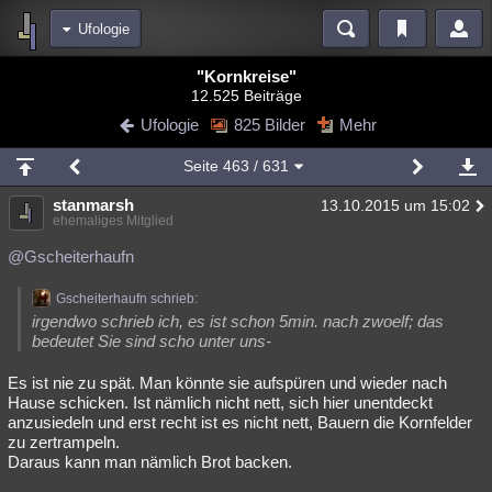
Ufologie
Bereiche
"Kornkreise"
12.525 Beiträge
Echtzeit
Diskussionen
Blogs
Videos
Statistiken
Ufologie
825 Bilder
Mehr
Chat
Wiki
Neuigkeiten
2
Seite
463
/ 631
meine Rubriken
stanmarsh
13.10.2015 um 15:02
Menschen
Wissenschaft
Politik
Mystery
Kriminalfälle
ehemaliges Mitglied
Spiritualität
Verschwörungen
Technologie
Ufologie
@Gscheiterhaufn
Natur
Umfragen
Unterhaltung
Gscheiterhaufn schrieb:
irgendwo schrieb ich, es ist schon 5min. nach zwoelf; das
weitere Rubriken
bedeutet Sie sind scho unter uns-
Philosophie
Träume
Orte
Esoterik
Literatur
Es ist nie zu spät. Man könnte sie aufspüren und wieder nach
Hause schicken. Ist nämlich nicht nett, sich hier unentdeckt
Astronomie
Helpdesk
Gruppen
Gaming
Filme
anzusiedeln und erst recht ist es nicht nett, Bauern die Kornfelder
zu zertrampeln.
Musik
Clash
Verbesserungen
Allmystery
English
Daraus kann man nämlich Brot backen.
Übersichten