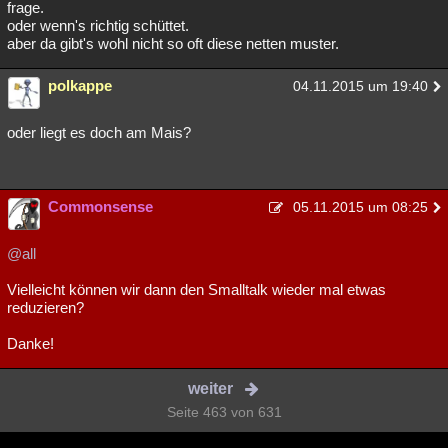
frage.
oder wenn's richtig schüttet.
aber da gibt's wohl nicht so oft diese netten muster.
polkappe
04.11.2015 um 19:40
oder liegt es doch am Mais?
Commonsense
05.11.2015 um 08:25
@all
Vielleicht können wir dann den Smalltalk wieder mal etwas
reduzieren?
Danke!
weiter
Seite 463 von 631