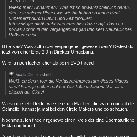
A.I. schrieb:
Besucht
Teilgenommen
Alle
Neue
Geschlossen
Wieso mehr Annahmen? Was ist so unwahrscheinlich daran,
dass ein solcher Planet wie wir ihn haben so lange nicht
unbemerkt durch Raum und Zeit zirkuliert.
Lesenswert
Schlüsselwörter
Ich weiß gar nicht mehr was man hier dazu sagt, dass es
sowas schon in der Vergangenheit gab und kein Neuzeitliches
Phänomen ist.
Bitte was? Was soll in der Vergangeheit gewesen sein? Redest du
jetzt von einer Erde 2.0 in Direkter Umgebung.
Wird ja noch lächerlicher als beim EVD thread
AgathaChristo schrieb:
Weißt du denn, wer die Verfasser/Impressum dieses Videos
sind? Kann ja selber mal bei You Tube schauen. Das also
glaubst du, Okay!
Wieso du siehst leider wie sie einen Machen, die waren nur auf die
Schnelle. Kannst ja mal bei den Circle Makers und co schauen.
Nochmals, ich finde nirgendwo einen Kreis der eine Übernatürliche
Erklärung braucht.
Aber hey, du kannst glauben was du willst, aber wenn du deinen