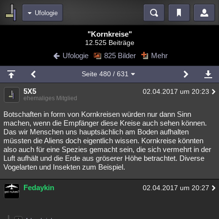
Ufologie
Bereiche
"Kornkreise"
12.525 Beiträge
Echtzeit
Diskussionen
Blogs
Videos
Statistiken
Ufologie
825 Bilder
Mehr
Chat
Wiki
Neuigkeiten
2
Seite
480
/ 631
meine Rubriken
5X5
02.04.2017 um 20:23
Menschen
Wissenschaft
Politik
Mystery
Kriminalfälle
ehemaliges Mitglied
Spiritualität
Verschwörungen
Technologie
Ufologie
Botschaften in form von Kornkreisen würden nur dann Sinn
machen, wenn die Empfänger diese Kreise auch sehen können.
Das wir Menschen uns hauptsächlich am Boden aufhalten
Natur
Umfragen
Unterhaltung
müssten die Aliens doch eigentlich wissen. Kornkreise könnten
weitere Rubriken
also auch für eine Spezies gemacht sein, die sich vermehrt in der
Luft aufhält und die Erde aus gröserer Höhe betrachtet. Diverse
Philosophie
Träume
Orte
Esoterik
Literatur
Vogelarten und Insekten zum Beispiel.
Astronomie
Helpdesk
Gruppen
Gaming
Filme
Fedaykin
02.04.2017 um 20:27
Musik
Clash
Verbesserungen
Allmystery
English
Übersichten