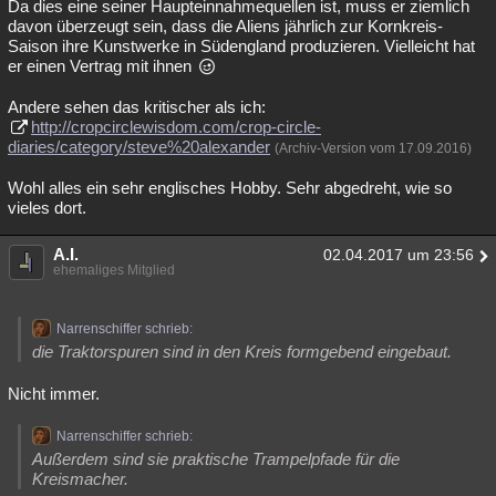
Da dies eine seiner Haupteinnahmequellen ist, muss er ziemlich
davon überzeugt sein, dass die Aliens jährlich zur Kornkreis-
Saison ihre Kunstwerke in Südengland produzieren. Vielleicht hat
er einen Vertrag mit ihnen
Andere sehen das kritischer als ich:
http://cropcirclewisdom.com/crop-circle-
diaries/category/steve%20alexander
(Archiv-Version vom 17.09.2016)
Wohl alles ein sehr englisches Hobby. Sehr abgedreht, wie so
vieles dort.
A.I.
02.04.2017 um 23:56
ehemaliges Mitglied
Narrenschiffer schrieb:
die Traktorspuren sind in den Kreis formgebend eingebaut.
Nicht immer.
Narrenschiffer schrieb:
Außerdem sind sie praktische Trampelpfade für die
Kreismacher.