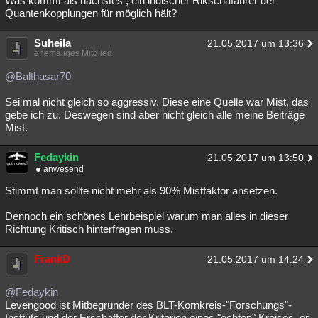
Was kommt als nächstes , ein indischer Rikschafahrer der
Quantenkopplungen für möglich hält?
Besucht
Teilgenommen
Alle
Neue
Geschlossen
Suheila
Lesenswert
Schlüsselwörter
21.05.2017 um 13:36
ehemaliges Mitglied
@Balthasar70
Sei mal nicht gleich so aggressiv. Diese eine Quelle war Mist, das
gebe ich zu. Deswegen sind aber nicht gleich alle meine Beiträge
Mist.
Fedaykin
21.05.2017 um 13:50
anwesend
Stimmt man sollte nicht mehr als 90% Mistfaktor ansetzen.
Dennoch ein schönes Lehrbeispiel warum man alles in dieser
Richtung Kritisch hinterfragen muss.
FrankD
21.05.2017 um 14:24
@Fedaykin
Levengood ist Mitbegründer des BLT-Kornkreis-"Forschungs"-
Insttuts und der Erschaffer der Kriterien eines "echten" Kreises, er