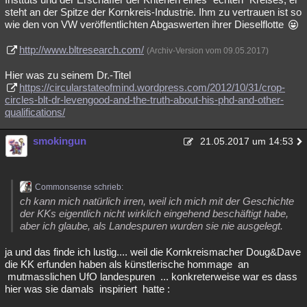
steht an der Spitze der Kornkreis-Industrie. Ihm zu vertrauen ist so
wie den von VW veröffentlichten Abgaswerten ihrer Dieselflotte
http://www.bltresearch.com/
(Archiv-Version vom 09.05.2017)
Hier was zu seinem Dr.-Titel
https://circularstateofmind.wordpress.com/2012/10/31/crop-
circles-blt-dr-levengood-and-the-truth-about-his-phd-and-other-
qualifications/
smokingun
21.05.2017 um 14:53
Commonsense schrieb:
ch kann mich natürlich irren, weil ich mich mit der Geschichte
der KKs eigentlich nicht wirklich eingehend beschäftigt habe,
aber ich glaube, als Landespuren wurden sie nie ausgelegt.
ja und das finde ich lustig.... weil die Kornkreismacher Doug&Dave
die KK erfunden haben als künstlerische hommage an
mutmasslichen UfO landespuren ... konkreterweise war es dass
hier was sie damals inspiriert hatte :