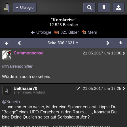
Ufologie
Bereiche
"Kornkreise"
12.525 Beiträge
Echtzeit
Diskussionen
Blogs
Videos
Statistiken
Ufologie
825 Bilder
Mehr
Chat
Wiki
Neuigkeiten
Seite
506
/ 631
meine Rubriken
Commonsense
21.05.2017 um 13:00
Menschen
Wissenschaft
Politik
Mystery
Kriminalfälle
Spiritualität
Verschwörungen
Technologie
Ufologie
@Narrenschiffer
Würde ich auch so sehen.
Natur
Umfragen
Unterhaltung
weitere Rubriken
Balthasar70
21.05.2017 um 13:25
ehemaliges Mitglied
Philosophie
Träume
Orte
Esoterik
Literatur
@Suheila
Astronomie
Helpdesk
Gruppen
Gaming
Filme
....und immer so weiter, ist der eine Spinner entlarvt, kippst Du
"Belege" eines UFO-Forschers in den Raum......., könntest Du
Musik
Clash
Verbesserungen
Allmystery
English
bitte Deine Quellen selber auf Seriosität prüfen?
Übersichten