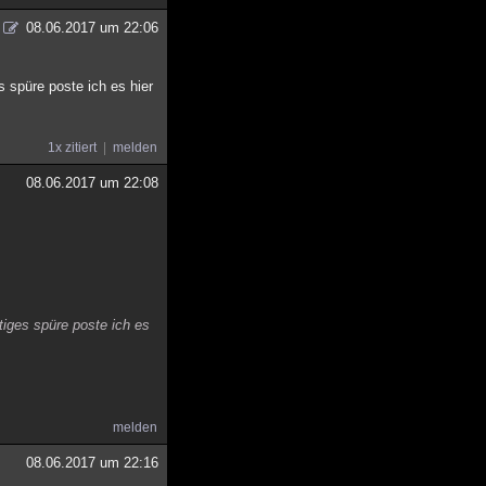
08.06.2017 um 22:06
 spüre poste ich es hier
1x zitiert
melden
08.06.2017 um 22:08
tiges spüre poste ich es
melden
08.06.2017 um 22:16