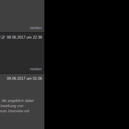
melden
08.06.2017 um 22:38
melden
09.06.2017 um 01:06
, die angeblich dabei
Einwirkung von
ses Interview mit