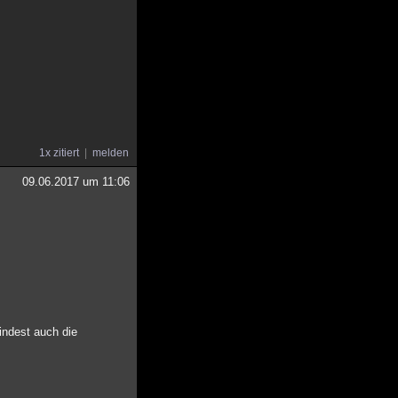
1x zitiert
melden
09.06.2017 um 11:06
indest auch die