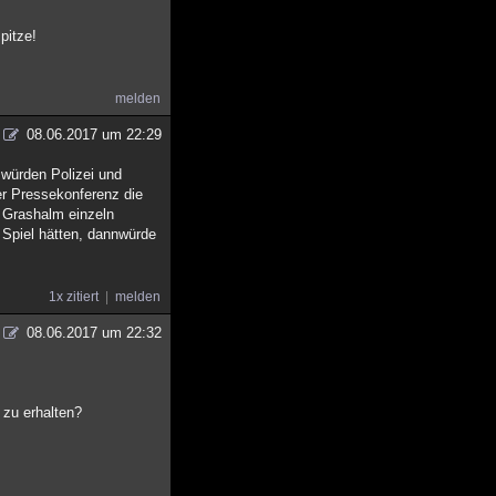
pitze!
melden
08.06.2017 um 22:29
 würden Polizei und
er Pressekonferenz die
r Grashalm einzeln
 Spiel hätten, dannwürde
1x zitiert
melden
08.06.2017 um 22:32
 zu erhalten?