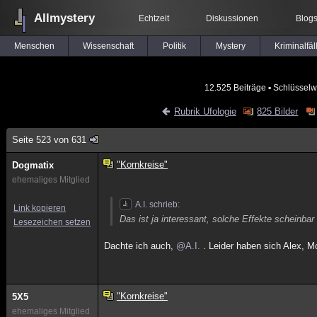
Allmystery
Echtzeit
Diskussionen
Blog
Menschen
Wissenschaft
Politik
Mystery
Kriminalfäl
12.525 Beiträge
▪ Schlüsselw
Rubrik Ufologie
825 Bilder
Seite 523 von 631
"Kornkreise"
Dogmatix
ehemaliges Mitglied
A.I. schrieb:
Link kopieren
Das ist ja interessant, solche Effekte scheinb
Lesezeichen setzen
Dachte ich auch,
@A.I.
. Leider haben sich Alex, M
"Kornkreise"
5X5
ehemaliges Mitglied