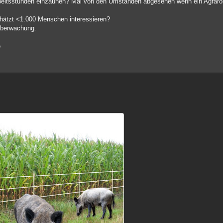
rbeitsstunden einzäunen? Mal von den Umständen abgesehen wenn ein Agrarö
chätzt <1.000 Menschen interessieren?
 Überwachung.
e