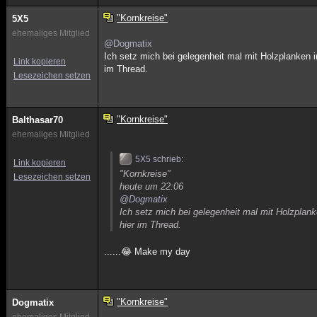
"Kornkreise"
5X5
ehemaliges Mitglied
@Dogmatix
Ich setz mich bei gelegenheit mal mit Holzplanken 
Link kopieren
im Thread.
Lesezeichen setzen
"Kornkreise"
Balthasar70
ehemaliges Mitglied
5X5 schrieb:
Link kopieren
"Kornkreise"
Lesezeichen setzen
heute um 22:06
@Dogmatix
Ich setz mich bei gelegenheit mal mit Holzplan
hier im Thread.
......😂 Make my day
"Kornkreise"
Dogmatix