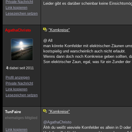
Private Nachricht
Leider gibt es darüber scheinbar keine Einsichtsmö
Link kopieren
Lesezeichen setzen
"Kornkreise"
AgathaChristo
@ All
man könnte Kornfelder mit elektrischen Zäunen ums
kostspielig und warscheinlich auch nicht erlaubt.
Wenns dann doch noch Kornkreise geben sollten, da
Son elektrischer Zaun, egal, was für ein Zunder de
dabei seit 2011
Profil anzeigen
Private Nachricht
Link kopieren
Lesezeichen setzen
"Kornkreise"
TunFaire
ehemaliges Mitglied
@AgathaChristo
Ähh du weißt wieviele Kornfelder es allein in D oder
Link kopieren