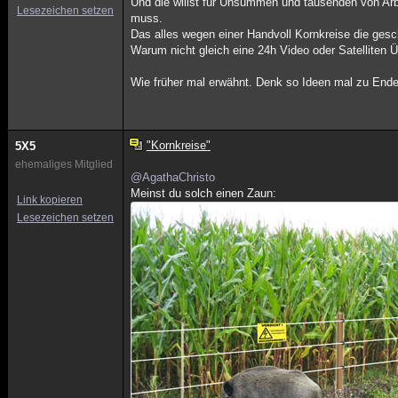
Und die willst für Unsummen und tausenden von A
Lesezeichen setzen
muss.
Das alles wegen einer Handvoll Kornkreise die ges
Warum nicht gleich eine 24h Video oder Satelliten
Wie früher mal erwähnt. Denk so Ideen mal zu End
"Kornkreise"
5X5
ehemaliges Mitglied
@AgathaChristo
Meinst du solch einen Zaun:
Link kopieren
Lesezeichen setzen