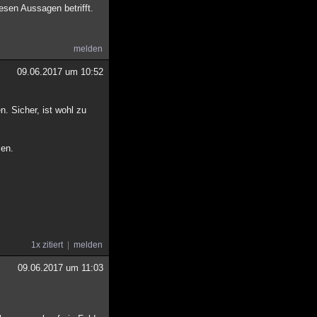
esen Aussagen betrifft.
melden
09.06.2017 um 10:52
. Sicher, ist wohl zu
men.
1x zitiert
melden
09.06.2017 um 11:03