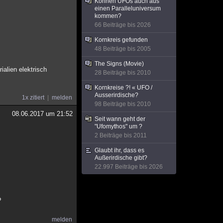
Können UFOs auch aus
einen Paralleluniversum
kommen?
66 Beiträge bis 2026
Kornkreis gefunden
48 Beiträge bis 2005
The Signs (Movie)
ialien elektrisch
28 Beiträge bis 2010
Kornkreise ?! « UFO /
Ausserirdische?
1x zitiert
melden
98 Beiträge bis 2010
08.06.2017 um 21:52
Seit wann geht der
"Ufomythos" um ?
2 Beiträge bis 2011
Glaubt ihr, dass es
Außerirdische gibt?
22.997 Beiträge bis 2026
?
melden