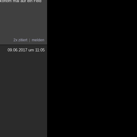
konom mal auf ein Feld
2x zitiert
melden
09.06.2017 um 11:05