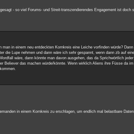
 gesagt - so viel Forums- und Streit-transzendierendes Engagement ist doch s
nn man in einem neu entdeckten Kornkreis eine Leiche vorfinden würde? Dann
nter die Lupe nehmen und dann wäre ich sehr gespannt, wenn dann zb auf ein
 Mordfall wäre, dann könnte man davon ausgehen, das da Sprichwörtlich jede
eder Believer das machen würde/könnte. Wenn wirklich Aliens ihre Füsse da im
bekommen.
 jemanden in einem Kornkreis zu erschlagen, um endlich mal belastbare Daten