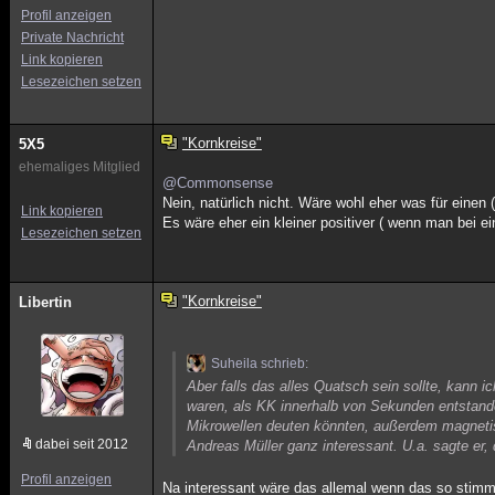
Profil anzeigen
Private Nachricht
Link kopieren
Lesezeichen setzen
"Kornkreise"
5X5
ehemaliges Mitglied
@Commonsense
Nein, natürlich nicht. Wäre wohl eher was für einen
Link kopieren
Es wäre eher ein kleiner positiver ( wenn man bei 
Lesezeichen setzen
"Kornkreise"
Libertin
Suheila schrieb:
Aber falls das alles Quatsch sein sollte, kann 
waren, als KK innerhalb von Sekunden entstan
Mikrowellen deuten könnten, außerdem magnetis
dabei seit 2012
Andreas Müller ganz interessant. U.a. sagte er
Profil anzeigen
Na interessant wäre das allemal wenn das so stim