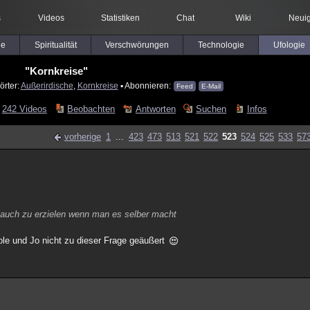
s
Videos
Statistiken
Chat
Wiki
Neuig
le
Spiritualität
Verschwörungen
Technologie
Ufologie
"Kornkreise"
örter:
Außerirdische
,
Kornkreise
▪ Abonnieren:
Feed
E-Mail
242 Videos
Beobachten
Antworten
Suchen
Infos
vorherige
1
...
423
473
513
521
522
523
524
525
533
57
ar auch zu erzielen wenn man es selber macht
ole und Jo nicht zu dieser Frage geäußert