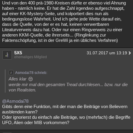
Und von den 400 prä-1980-Kreisen dürfte er ebenso viel Ahnung
haben - nämlich keine. Er hat die Zahl irgendwo aufgeschnappt,
auf einer KK-Mystery-Seite, und kolportiert dies nun als
bedingungslose Wahrheit. Und ich gehe jede Wette darauf ein,
dass die Quelle, von der er es hat, keinen verwertbaren
Liteaturverweis dazu hat. Oder nur einen Ringverweis zu einer
anderen KKM-Quelle, die ihrerseits... (Ringlinkung zur
Faktenschöpfung, ist in der GreWi ja ein übliches Verfahren)
5X5
31.07.2017 um 13:19
ehemaliges Mitglied
Asmodai78 schrieb:
Alles klar
werde mir mal den gesamten Tread durchlesen... bzw. nur die
von Realisten.
@Asmodai78
Gibts denn eine Funktion, mit der man die Beiträge von Believern
ausblenden kann?
Oder ignorierst du einfach alle Beiträge, wo (mehrfach) die Begriffe
UFO, Alien oder MIB vorkommen?