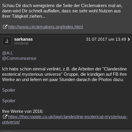
Schau Dir doch wenigstens die Seite der Circlemakers mal an,
dann wird Dir schnell auffallen, dass sie sehr wohl Nutzen aus
ihrer Tätigkeit ziehen...
http://www.circlemakers.org/index.html
sarkanas
31.07.2017 um 13:49
versteckt
@A.I.
@Commonsense
Ich habs schon einmal verlinkt, z.B. die Arbeiten der "Clandestine
esoterical mysterious universe" Gruppe, die kündigen auf FB ihre
Werke an und liefern ein paar Stunden danach die Photos dazu:
Spoiler
Spoiler
Ihre Werke von 2016:
https://thecroppie.co.uk/tag/clandestine-esoterical-mysterious-
universe/