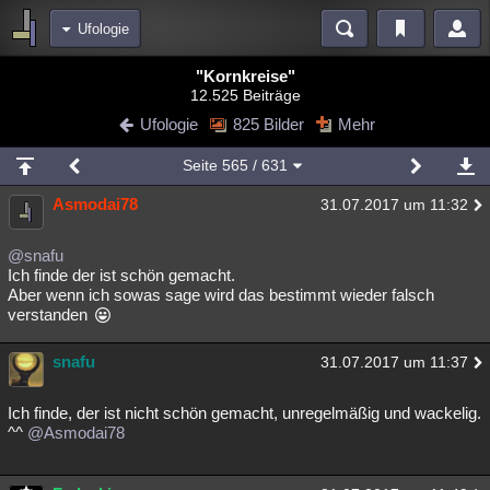
Ufologie
Bereiche
"Kornkreise"
12.525 Beiträge
Echtzeit
Diskussionen
Blogs
Videos
Statistiken
Ufologie
825 Bilder
Mehr
Chat
Wiki
Neuigkeiten
Seite
565
/ 631
meine Rubriken
Asmodai78
31.07.2017 um 11:32
Menschen
Wissenschaft
Politik
Mystery
Kriminalfälle
Spiritualität
Verschwörungen
Technologie
Ufologie
@snafu
Ich finde der ist schön gemacht.
Aber wenn ich sowas sage wird das bestimmt wieder falsch
Natur
Umfragen
Unterhaltung
verstanden
weitere Rubriken
snafu
Philosophie
Träume
Orte
Esoterik
Literatur
31.07.2017 um 11:37
Astronomie
Helpdesk
Gruppen
Gaming
Filme
Ich finde, der ist nicht schön gemacht, unregelmäßig und wackelig.
^^
@Asmodai78
Musik
Clash
Verbesserungen
Allmystery
English
Übersichten