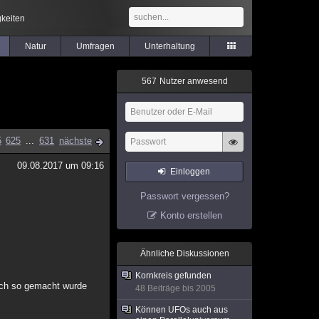
keiten
Natur
Umfragen
Unterhaltung
5
6
7
Nutzer anwesend
5
625
...
631
nächste
09.08.2017 um 09:16
Einloggen
Passwort vergessen?
Konto erstellen
Ähnliche Diskussionen
Kornkreis gefunden
lich so gemacht wurde
48 Beiträge bis 2005
Können UFOs auch aus