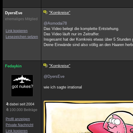
"Kornkreise"
DyersEve
ehemaliges Mitglied
@Asmodai78
Das Video belegt die komplette Entstehung.
Link kopieren
Das Video läuft nur im Zeitraffer.
Lesezeichen setzen
Insgesamt hat der Kornkreis etwas über 5 Stunden 
Deine Einwände sind also völlig an den Haaren her
"Kornkreise"
Fedaykin
@DyersEve
wie ich sagte irrational
dabei seit 2004
100.000 Beiträge
Profil anzeigen
Private Nachricht
Link kopieren