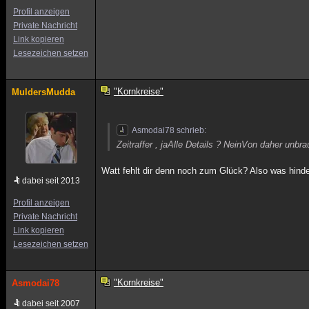
Profil anzeigen
Private Nachricht
Link kopieren
Lesezeichen setzen
"Kornkreise"
MuldersMudda
Asmodai78 schrieb:
Zeitraffer , jaAlle Details ? NeinVon daher unbr
Watt fehlt dir denn noch zum Glück? Also was hind
dabei seit 2013
Profil anzeigen
Private Nachricht
Link kopieren
Lesezeichen setzen
"Kornkreise"
Asmodai78
dabei seit 2007