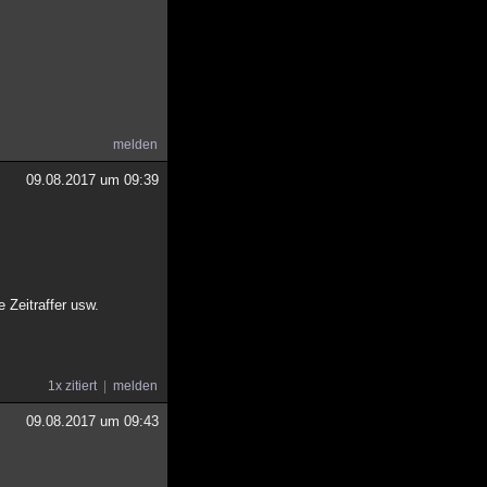
melden
09.08.2017 um 09:39
 Zeitraffer usw.
1x zitiert
melden
09.08.2017 um 09:43