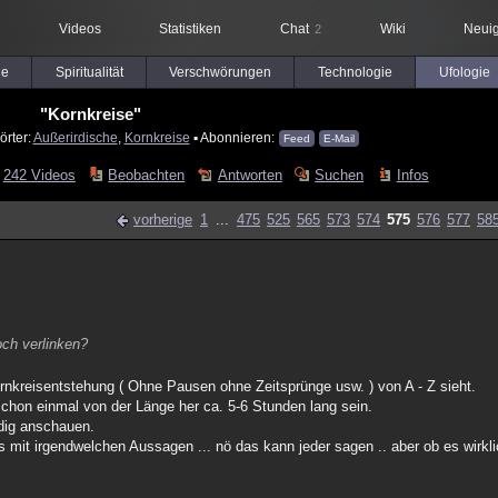
Videos
Statistiken
Chat
Wiki
Neuig
2
le
Spiritualität
Verschwörungen
Technologie
Ufologie
"Kornkreise"
örter:
Außerirdische
,
Kornkreise
▪ Abonnieren:
Feed
E-Mail
242 Videos
Beobachten
Antworten
Suchen
Infos
vorherige
1
...
475
525
565
573
574
575
576
577
58
ch verlinken?
rnkreisentstehung ( Ohne Pausen ohne Zeitsprünge usw. ) von A - Z sieht.
schon einmal von der Länge her ca. 5-6 Stunden lang sein.
ndig anschauen.
 mit irgendwelchen Aussagen ... nö das kann jeder sagen .. aber ob es wirk