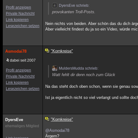
DyersEve schrieb:
Profil anzeigen
provokanten Troll-Posts.
Private Nachricht
Link kopieren
Nein nichts von beiden. Aber schön das du dich ärge
Lesezeichen setzen
Aber vielleicht findest du ja so ein Video, würde mi
"Kornkreise"
Asmodai78
dabei seit 2007
MuldersMudda schrieb:
Profil anzeigen
Watt fehlt dir denn noch zum Glück
Private Nachricht
Link kopieren
Na das steht doch oben schon, wenn sie genau sowa
Lesezeichen setzen
Ist ja eigentlich nicht so viel verlangt und sollte 
"Kornkreise"
DyersEve
ehemaliges Mitglied
@Asmodai78
Ärgern?