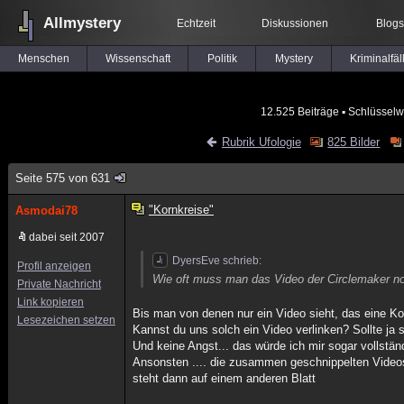
Allmystery
Echtzeit
Diskussionen
Blogs
Menschen
Wissenschaft
Politik
Mystery
Kriminalfäl
12.525 Beiträge
▪ Schlüsselw
Rubrik Ufologie
825 Bilder
Seite 575 von 631
"Kornkreise"
Asmodai78
dabei seit 2007
DyersEve schrieb:
Profil anzeigen
Wie oft muss man das Video der Circlemaker no
Private Nachricht
Link kopieren
Bis man von denen nur ein Video sieht, das eine Ko
Lesezeichen setzen
Kannst du uns solch ein Video verlinken? Sollte ja 
Und keine Angst... das würde ich mir sogar vollstä
Ansonsten .... die zusammen geschnippelten Videos
steht dann auf einem anderen Blatt