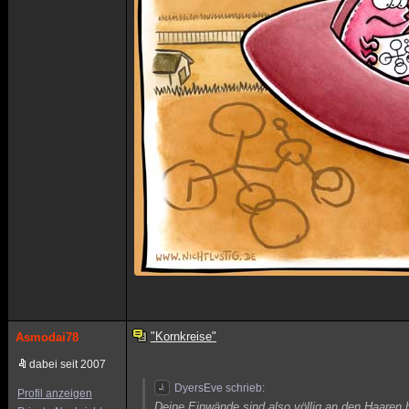
"Kornkreise"
Asmodai78
dabei seit 2007
DyersEve schrieb:
Profil anzeigen
Deine Einwände sind also völlig an den Haaren 