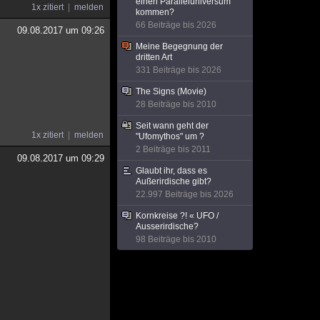
einen Paralleluniversum
1x zitiert
melden
kommen?
66 Beiträge bis 2026
09.08.2017 um 09:26
Meine Begegnung der
dritten Art
331 Beiträge bis 2026
The Signs (Movie)
28 Beiträge bis 2010
Seit wann geht der
1x zitiert
melden
"Ufomythos" um ?
2 Beiträge bis 2011
09.08.2017 um 09:29
Glaubt ihr, dass es
Außerirdische gibt?
22.997 Beiträge bis 2026
Kornkreise ?! « UFO /
Ausserirdische?
98 Beiträge bis 2010