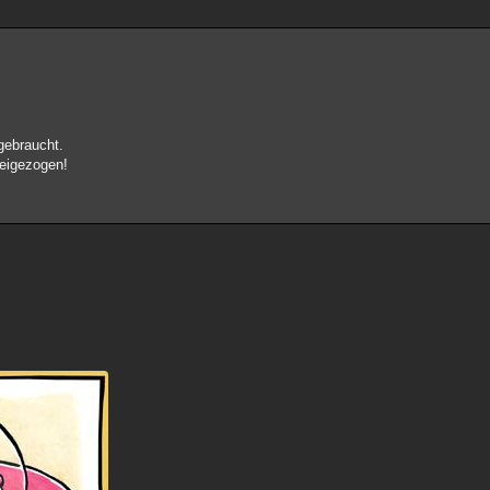
gebraucht.
beigezogen!