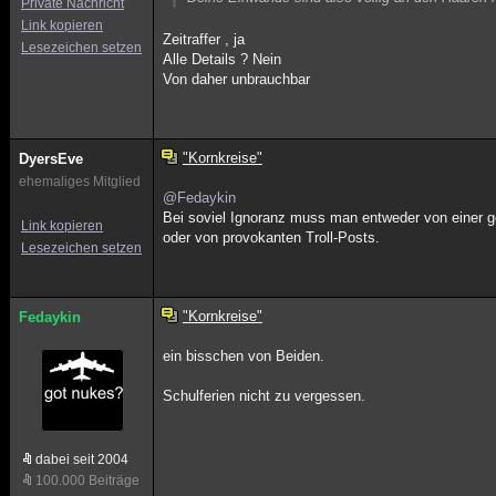
Private Nachricht
Link kopieren
Zeitraffer , ja
Lesezeichen setzen
Alle Details ? Nein
Von daher unbrauchbar
"Kornkreise"
DyersEve
ehemaliges Mitglied
@Fedaykin
Bei soviel Ignoranz muss man entweder von einer g
Link kopieren
oder von provokanten Troll-Posts.
Lesezeichen setzen
"Kornkreise"
Fedaykin
ein bisschen von Beiden.
Schulferien nicht zu vergessen.
dabei seit 2004
100.000 Beiträge