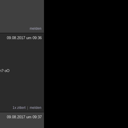
melden
09.08.2017 um 09:36
en? oO
1x zitiert
melden
09.08.2017 um 09:37