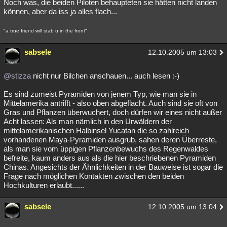
Noch was, die beiden Piloten behaupteten sie hätten nicht landen
können, aber da iss ja alles flach...
"a true friend will stab u in the front"
sabsele
12.10.2005 um 13:03
@stizza
nicht nur Bilchen anschauen... auch lesen :-)
Es sind zumeist Pyramiden von jenem Typ, wie man sie in
Mittelamerika antrifft - also oben abgeflacht. Auch sind sie oft von
Gras und Pflanzen überwuchert, doch dürfen wir eines nicht außer
Acht lassen: Als man nämlich in den Urwäldern der
mittelamerikanischen Halbinsel Yucatan die so zahlreich
vorhandenen Maya-Pyramiden ausgrub, sahen deren Überreste,
als man sie vom üppigen Pflanzen­bewuchs des Regenwaldes
befreite, kaum anders aus als die hier beschriebenen Pyramiden
Chinas. Angesichts der Ähnlichkeiten in der Bauweise ist sogar die
Frage nach möglichen Kontakten zwischen den beiden
Hochkulturen erlaubt......
sabsele
12.10.2005 um 13:04