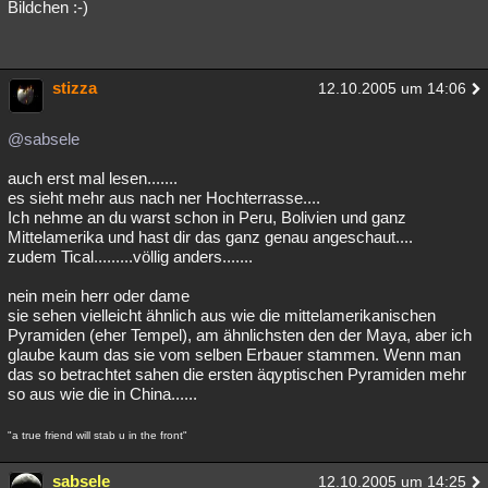
Bildchen :-)
stizza
12.10.2005 um 14:06
@sabsele
auch erst mal lesen.......
es sieht mehr aus nach ner Hochterrasse....
Ich nehme an du warst schon in Peru, Bolivien und ganz
Mittelamerika und hast dir das ganz genau angeschaut....
zudem Tical.........völlig anders.......
nein mein herr oder dame
sie sehen vielleicht ähnlich aus wie die mittelamerikanischen
Pyramiden (eher Tempel), am ähnlichsten den der Maya, aber ich
glaube kaum das sie vom selben Erbauer stammen. Wenn man
das so betrachtet sahen die ersten äqyptischen Pyramiden mehr
so aus wie die in China......
"a true friend will stab u in the front"
sabsele
12.10.2005 um 14:25