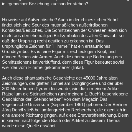
in irgendeiner Beziehung zueinander stehen?
Hinweise auf Außerirdische? Auch in der chinesischen Schrift
findet sich eine Spur des mutmaßlichen außerirdischen
Kontaktes/Besuches. Die Schriftzeichen der Chinesen leiten sich
direkt aus den ehemaligen Bildsymbolen des alten China ab, so
daß der Ursprung recht deutlich zu erkennen ist. Das
ursprüngliche Zeichen für "Himmel" hat ein erstaunliches
Grundsymbol. Es ist eine Figur mit rechteckigem Kopf, und
dünnen Beinen wie Armen. Auch die ehemalige Bedeutung des
Schriftzeichens ist verblüffend, denn diese Figur bedeutet soviel
wie "der vom Himmel gekommene" (links).
Auch diese phantastische Geschichte der 45000 Jahre alten
Zeichnungen, der glatten Tunnel am Dongting-See und der über
300 Meter hohen Pyramiden wurde, wie die in meinem Artikel
Rätsel um die Steinscheiben (und meinem 1. Buch) beschriebene
Geschichte der "Steinscheiben" von dem Magazin Das
vegetarische Universum (September 1961) geboren. Der Berliner
Jörg Dendl stieß bei umfangreichen Recherchen, die eigentlich in
eine andere Richtung gingen, auf diese Erstveröffentlichung. Denn
in keinem nachfolgenden Buch oder Artikel zu diesem Thema
wurde diese Quelle erwähnt.