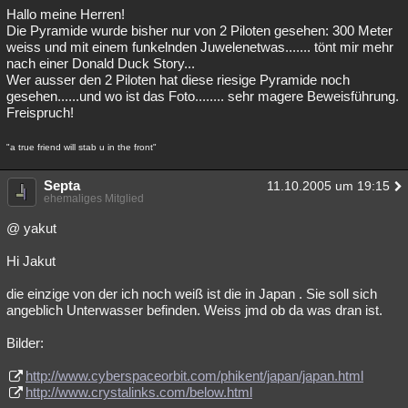
Hallo meine Herren!
Die Pyramide wurde bisher nur von 2 Piloten gesehen: 300 Meter
weiss und mit einem funkelnden Juwelenetwas....... tönt mir mehr
nach einer Donald Duck Story...
Wer ausser den 2 Piloten hat diese riesige Pyramide noch
gesehen......und wo ist das Foto........ sehr magere Beweisführung.
Freispruch!
"a true friend will stab u in the front"
Septa
11.10.2005 um 19:15
ehemaliges Mitglied
@ yakut
Hi Jakut
die einzige von der ich noch weiß ist die in Japan . Sie soll sich
angeblich Unterwasser befinden. Weiss jmd ob da was dran ist.
Bilder:
http://www.cyberspaceorbit.com/phikent/japan/japan.html
http://www.crystalinks.com/below.html