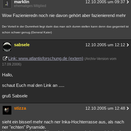
marklin
12.10.2005 um 09:37
ehemaliges Mitglied
Wow Fazienieredn noch nie davon gehört aber fazienierend mehr
Der Vorteil in der Dummheit liegt darin das man sich dumm stellen kann denn das gegenteil ist
schon schwer genug.(General Kater)
sabsele
12.10.2005 um 12:12
Link: www.atlantisforschung.de (extern)
(Archiv-Version vom
17.09.2006)
Hallo,
schaut Euch mal den Link an .....
gruß Sabsele
stizza
12.10.2005 um 12:48
sieht ein bisserl mehr nach ner Inka-Hochterrasse aus, als nach
ner "echten" Pyramide.