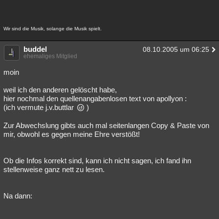
Besucht
Teilgenommen
Alle
Neue
Geschlossen
Wir sind die Musik, solange die Musik spielt.
Lesenswert
Schlüsselwörter
buddel
08.10.2005 um 06:25
ehemaliges Mitglied
moin
weil ich den anderen gelöscht habe,
hier nochmal den quellenangabenlosen text von apollyon :
(ich vermute j.v.buttlar
)
Zur Abwechslung gibts auch mal seitenlangen Copy & Paste von
mir, obwohl es gegen meine Ehre verstößt!
Ob die Infos korrekt sind, kann ich nicht sagen, ich fand ihn
stellenweise ganz nett zu lesen.
Na dann: