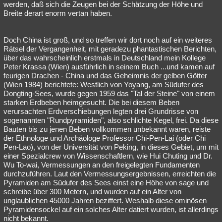
werden, daß sich die Zeugen bei der Schätzung der Höhe und
Breite derart enorm vertan haben.
Doch China ist groß, und so treffen wir dort noch auf ein weiteres
Rätsel der Vergangenheit, mit geradezu phantastischen Berichten,
über das wahrscheinlich erstmals in Deutschland mein Kollege
Peter Krassa (Wien) ausführlich in seinem Buch ...und kamen auf
feurigen Drachen - China und das Geheimnis der gelben Götter
(Wien 1984) berichtete: Westlich von Yoyang, am Südufer des
Dongting-Sees, wurde gegen 1959 das "Tal der Steine" von einem
starken Erdbeben heimgesucht. Die bei diesem Beben
verursachten Erdverschiebungen legten drei Grundrisse von
sogenannten "Rundpyramiden", also schlichte Kegel, frei. Da diese
Bauten bis zu jenen Beben vollkommen unbekannt waren, reiste
der Ethnologe und Archäologe Professor Chi-Pen-Lai (oder Chi
Pen-Lao), von der Universität von Peking, in dieses Gebiet, um mit
einer Spezialcrew von Wissenschaftlern, wie Hui Chuting und Dr.
Wu To-wai, Vermessungen an den freigelegten Fundamenten
durchzuführen. Laut den Vermessungsergebnissen, erreichten die
Pyramiden am Südufer des Sees einst eine Höhe von sage und
schreibe über 300 Metern, und wurden auf ein Alter von
unglaublichen 45000 Jahren beziffert. Weshalb diese ominösen
Pyramidensockel auf ein solches Alter datiert wurden, ist allerdings
nicht bekannt.