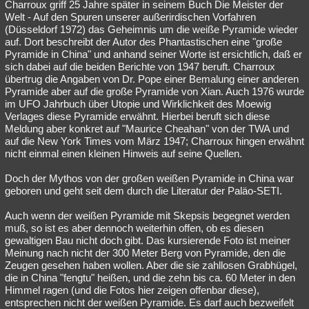
Charroux griff 25 Jahre später in seinem Buch Die Meister der
Welt - Auf den Spuren unserer außerirdischen Vorfahren
(Düsseldorf 1972) das Geheimnis um die weiße Pyramide wieder
auf. Dort beschreibt der Autor des Phantastischen eine "große
Pyramide in China" und anhand seiner Worte ist ersichtlich, daß er
sich dabei auf die beiden Berichte von 1947 beruft. Charroux
übertrug die Angaben von Dr. Pope einer Bemalung einer anderen
Pyramide aber auf die große Pyramide von Xian. Auch 1976 wurde
im UFO Jahrbuch über Utopie und Wirklichkeit des Moewig
Verlages diese Pyramide erwähnt. Hierbei beruft sich diese
Meldung aber konkret auf "Maurice Cheahan" von der TWA und
auf die New York Times vom März 1947; Charroux hingen erwähnt
nicht einmal einen kleinen Hinweis auf seine Quellen.
Doch der Mythos von der großen weißen Pyramide in China war
geboren und geht seit dem durch die Literatur der Paläo-SETI.
Auch wenn der weißen Pyramide mit Skepsis begegnet werden
muß, so ist es aber dennoch weiterhin offen, ob es diesen
gewaltigen Bau nicht doch gibt. Das kursierende Foto ist meiner
Meinung nach nicht der 300 Meter Berg von Pyramide, den die
Zeugen gesehen haben wollen. Aber die sie zahllosen Grabhügel,
die in China "fengtu" heißen, und die zehn bis ca. 60 Meter in den
Himmel ragen (und die Fotos hier zeigen offenbar diese),
entsprechen nicht der weißen Pyramide. Es darf auch bezweifelt