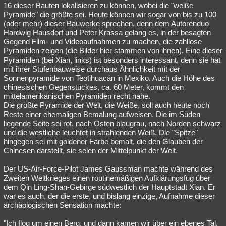
16 dieser Bauten lokalisieren zu können, wobei die "weiße
Pyramide" die größte sei. Heute können wir sogar von bis zu 100
(oder mehr) dieser Bauwerke sprechen, denn dem Autorenduo
Hardwig Hausdorf und Peter Krassa gelang es, in der besagten
Gegend Film- und Videoaufnahmen zu machen, die zahllose
Pyramiden zeigen (die Bilder hier stammen von ihnen). Eine dieser
Pyramiden (bei Xian, links) ist besonders interessant, denn sie hat
mit ihrer Stufenbauweise durchaus Ähnlichkeit mit der
Sonnenpyramide von Teotihuacán in Mexiko. Auch die Höhe des
chinesischen Gegenstückes, ca. 60 Meter, kommt den
mittelamerikanischen Pyramiden recht nahe.
Die größte Pyramide der Welt, die Weiße, soll auch heute noch
Reste einer ehemaligen Bemalung aufweisen. Die im Süden
liegende Seite sei rot, nach Osten blaugrau, nach Norden schwarz
und die westliche leuchtet in strahlenden Weiß. Die "Spitze"
hingegen sei mit goldener Farbe bemalt, die den Glauben der
Chinesen darstellt, sie seien der Mittelpunkt der Welt.
Der US-Air-Force-Pilot James Gaussman machte während des
Zweiten Weltkrieges einen routinemäßigen Aufklärungsfug über
dem Qin Ling-Shan-Gebirge südwestlich der Hauptstadt Xian. Er
war es auch, der die erste, und bislang einzige, Aufnahme dieser
archäologischen Sensation machte:
"Ich flog um einen Berg, und dann kamen wir über ein ebenes Tal.