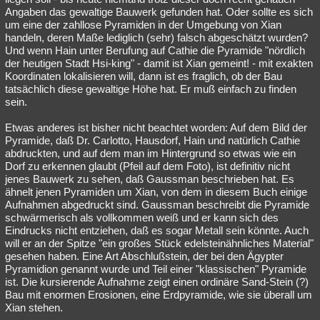
Angaben das gewaltige Bauwerk gefunden hat. Oder sollte es sich
um eine der zahllose Pyramiden in der Umgebung von Xian
handeln, deren Maße lediglich (sehr) falsch abgeschätzt wurden?
Und wenn Hain unter Berufung auf Cathie die Pyramide "nördlich
der heutigen Stadt Hsi-king" - damit ist Xian gemeint! - mit exakten
Koordinaten lokalisieren will, dann ist es fraglich, ob der Bau
tatsächlich diese gewaltige Höhe hat. Er muß einfach zu finden
sein.
Etwas anderes ist bisher nicht beachtet worden: Auf dem Bild der
Pyramide, daß Dr. Carlotto, Hausdorf, Hain und natürlich Cathie
abdruckten, und auf dem man im Hintergrund so etwas wie ein
Dorf zu erkennen glaubt (Pfeil auf dem Foto), ist definitiv nicht
jenes Bauwerk zu sehen, daß Gaussman beschrieben hat. Es
ähnelt jenen Pyramiden um Xian, von dem in diesem Buch einige
Aufnahmen abgedruckt sind. Gaussman beschreibt die Pyramide
schwärmerisch als vollkommen weiß und er kann sich des
Eindrucks nicht entziehen, daß es sogar Metall sein könnte. Auch
will er an der Spitze "ein großes Stück edelsteinähnliches Material"
gesehen haben. Eine Art Abschlußstein, der bei den Ägypter
Pyramidion genannt wurde und Teil einer "klassischen" Pyramide
ist. Die kursierende Aufnahme zeigt einen ordinäre Sand-Stein (?)
Bau mit enormen Erosionen, eine Erdpyramide, wie sie überall um
Xian stehen.