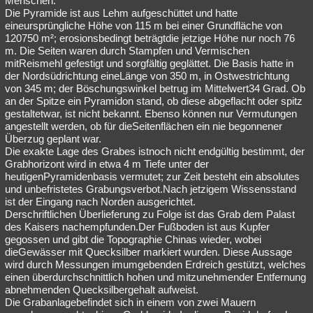
Menschen.
Die Pyramide ist aus Lehm aufgeschüttet und hatte
eineursprüngliche Höhe von 115 m bei einer Grundfläche von
120750 m²; erosionsbedingt beträgtdie jetzige Höhe nur noch 76
m. Die Seiten waren durch Stampfen und Vermischen
mitReismehl gefestigt und sorgfältig geglättet. Die Basis hatte in
der Nordsüdrichtung eineLänge von 350 m, in Ostwestrichtung
von 345 m; der Böschungswinkel betrug im Mittelwert34 Grad. Ob
an der Spitze ein Pyramidon stand, ob diese abgeflacht oder spitz
gestaltetwar, ist nicht bekannt. Ebenso können nur Vermutungen
angestellt werden, ob für dieSeitenflächen ein nie begonnener
Überzug geplant war.
Die exakte Lage des Grabes istnoch nicht endgültig bestimmt, der
Grabhorizont wird in etwa 4 m Tiefe unter der
heutigenPyramidenbasis vermutet; zur Zeit besteht ein absolutes
und unbefristetes Grabungsverbot.Nach jetzigem Wissensstand
ist der Eingang nach Norden ausgerichtet.
Derschriftlichen Überlieferung zu Folge ist das Grab dem Palast
des Kaisers nachempfunden.Der Fußboden ist aus Kupfer
gegossen und gibt die Topographie Chinas wieder, wobei
dieGewässer mit Quecksilber markiert wurden. Diese Aussage
wird durch Messungen imumgebenden Erdreich gestützt, welches
einen überdurchschnittlich hohen und mitzunehmender Entfernung
abnehmenden Quecksilbergehalt aufweist.
Die Grabanlagebefindet sich in einem von zwei Mauern