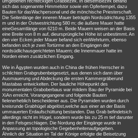
umgebenen rechteckigen Grabbezirk. In diesemBezirk befand
sich das sogenannte Himmelstor sowie ein Opfertempel, dazu
Bauten für dasWachpersonal und die mönchische Priesterschaft.
Die Seitenlänge der inneren Mauer beträgtin Nordsüdrichtung 1355
m und in der Ostwestrichtung 580 m; die äußere Mauer hatte
eineGesamtlänge von 6210 m. Beide Mauern weisen an der Basis
eine Breite von 8 m auf, dieursprüngliche Höhe ist unbestimmt. An
den vier Ecken jeder Mauer befand sich einWehrturm, ebenso
befanden sich je zwei Tortürme an den Eingängen der
nordsüdlichausgerichteten Mauern; die Innenmauer hatte im
Norden einen zusätzlichen Eingang.
Wie in Ägypten wurden auch in China die frühen Herrscher in
schlichten Grabgrubenbeigesetzt, aus denen sich dann über
Ausmauerung und Abdeckung die ersten Kammergräberund
Mastabas entwickelten. Der bauliche Höhepunkt des
monumentalen Graboberbaus war mitdem Bau der Pyramide bei
XiAn erreicht. Vorangegangene und folgende Bauten
fielenerheblich bescheidener aus. Die Pyramiden wurden durch
kreisrunde Grabhügel abgelöst,welche aus einer an der Basis
ummauerten Erdaufschüttung bestanden. Das Grab befindetsich
allerdings nicht im Hügel, sondern wurde bis zu 25 m tief darunter
in den Felsgeschlagen. Die Nordung der Eingänge wurde in
Anpassung an topologische Gegebenheitenaufgegeben.
Ähnlich der Situation im Tal der Könige erfolgte die Beisetzung