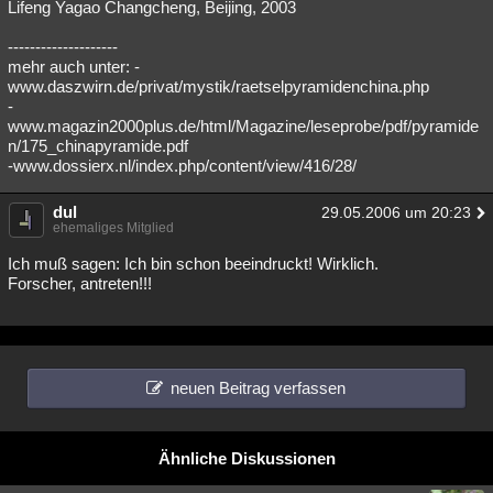
Lifeng Yagao Changcheng, Beijing, 2003
--------------------
mehr auch unter: -
www.daszwirn.de/privat/mystik/raetselpyramidenchina.php
-
www.magazin2000plus.de/html/Magazine/leseprobe/pdf/pyramide
n/175_chinapyramide.pdf
-www.dossierx.nl/index.php/content/view/416/28/
dul
29.05.2006 um 20:23
ehemaliges Mitglied
Ich muß sagen: Ich bin schon beeindruckt! Wirklich.
Forscher, antreten!!!
neuen Beitrag verfassen
Ähnliche Diskussionen