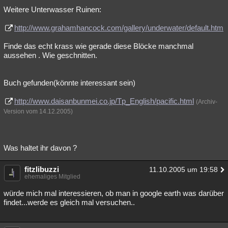
Weitere Unterwasser Ruinen:
http://www.grahamhancock.com/gallery/underwater/default.htm
Finde das echt krass wie gerade diese Blöcke manchmal
aussehen . Wie geschnitten.
Buch gefunden(könnte interessant sein)
http://www.daisanbunmei.co.jp/Tp_English/pacific.html
(Archiv-
Version vom 14.12.2005)
Was haltet ihr davon ?
fitzlibuzzi
11.10.2005 um 19:58
ehemaliges Mitglied
würde mich mal interessieren, ob man in google earth was darüber
findet...werde es gleich mal versuchen..