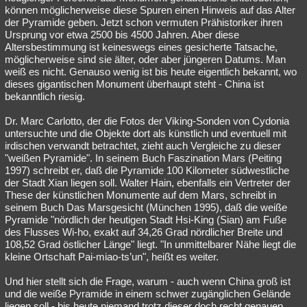
können möglicherweise diese Spuren einen Hinweis auf das Alter
der Pyramide geben. Jetzt schon vermuten Prähistoriker ihren
Ursprung vor etwa 2500 bis 4500 Jahren. Aber diese
Altersbestimmung ist keineswegs eines gesicherte Tatsache,
möglicherweise sind sie älter, oder aber jüngeren Datums. Man
weiß es nicht. Genauso wenig ist bis heute eigentlich bekannt, wo
dieses gigantischen Monument überhaupt steht - China ist
bekanntlich riesig.
Dr. Marc Carlotto, der die Fotos der Viking-Sonden von Cydonia
untersuchte und die Objekte dort als künstlich und eventuell mit
irdischen verwandt betrachtet, zieht auch Vergleiche zu dieser
"weißen Pyramide". In seinem Buch Faszination Mars (Peiting
1997) schreibt er, daß die Pyramide 100 Kilometer südwestliche
der Stadt Xian liegen soll. Walter Hain, ebenfalls ein Vertreter der
These der künstlichen Monumente auf dem Mars, schreibt in
seinem Buch Das Marsgesicht (München 1995), daß die weiße
Pyramide "nördlich der heutigen Stadt Hsi-King (Sian) am Fuße
des Flusses Wi-ho, exakt auf 34,26 Grad nördlicher Breite und
108,52 Grad östlicher Länge" liegt. "In unmittelbarer Nähe liegt die
kleine Ortschaft Pai-miao-ts’un", heißt es weiter.
Und hier stellt sich die Frage, warum - auch wenn China groß ist
und die weiße Pyramide in einem schwer zugänglichen Gelände
liegen soll - bis heute niemand trotz dieser doch recht genauen