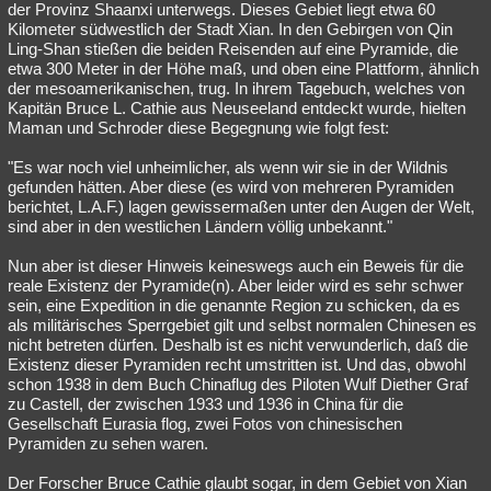
der Provinz Shaanxi unterwegs. Dieses Gebiet liegt etwa 60
Kilometer südwestlich der Stadt Xian. In den Gebirgen von Qin
Ling-Shan stießen die beiden Reisenden auf eine Pyramide, die
etwa 300 Meter in der Höhe maß, und oben eine Plattform, ähnlich
der mesoamerikanischen, trug. In ihrem Tagebuch, welches von
Kapitän Bruce L. Cathie aus Neuseeland entdeckt wurde, hielten
Maman und Schroder diese Begegnung wie folgt fest:
"Es war noch viel unheimlicher, als wenn wir sie in der Wildnis
gefunden hätten. Aber diese (es wird von mehreren Pyramiden
berichtet, L.A.F.) lagen gewissermaßen unter den Augen der Welt,
sind aber in den westlichen Ländern völlig unbekannt."
Nun aber ist dieser Hinweis keineswegs auch ein Beweis für die
reale Existenz der Pyramide(n). Aber leider wird es sehr schwer
sein, eine Expedition in die genannte Region zu schicken, da es
als militärisches Sperrgebiet gilt und selbst normalen Chinesen es
nicht betreten dürfen. Deshalb ist es nicht verwunderlich, daß die
Existenz dieser Pyramiden recht umstritten ist. Und das, obwohl
schon 1938 in dem Buch Chinaflug des Piloten Wulf Diether Graf
zu Castell, der zwischen 1933 und 1936 in China für die
Gesellschaft Eurasia flog, zwei Fotos von chinesischen
Pyramiden zu sehen waren.
Der Forscher Bruce Cathie glaubt sogar, in dem Gebiet von Xian