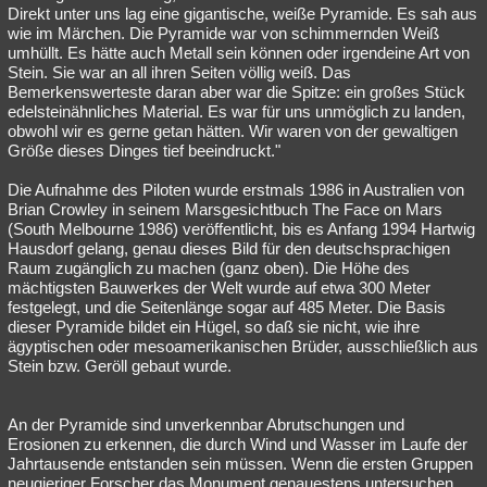
Direkt unter uns lag eine gigantische, weiße Pyramide. Es sah aus
wie im Märchen. Die Pyramide war von schimmernden Weiß
umhüllt. Es hätte auch Metall sein können oder irgendeine Art von
Stein. Sie war an all ihren Seiten völlig weiß. Das
Bemerkenswerteste daran aber war die Spitze: ein großes Stück
edelsteinähnliches Material. Es war für uns unmöglich zu landen,
obwohl wir es gerne getan hätten. Wir waren von der gewaltigen
Größe dieses Dinges tief beeindruckt."
Die Aufnahme des Piloten wurde erstmals 1986 in Australien von
Brian Crowley in seinem Marsgesichtbuch The Face on Mars
(South Melbourne 1986) veröffentlicht, bis es Anfang 1994 Hartwig
Hausdorf gelang, genau dieses Bild für den deutschsprachigen
Raum zugänglich zu machen (ganz oben). Die Höhe des
mächtigsten Bauwerkes der Welt wurde auf etwa 300 Meter
festgelegt, und die Seitenlänge sogar auf 485 Meter. Die Basis
dieser Pyramide bildet ein Hügel, so daß sie nicht, wie ihre
ägyptischen oder mesoamerikanischen Brüder, ausschließlich aus
Stein bzw. Geröll gebaut wurde.
An der Pyramide sind unverkennbar Abrutschungen und
Erosionen zu erkennen, die durch Wind und Wasser im Laufe der
Jahrtausende entstanden sein müssen. Wenn die ersten Gruppen
neugieriger Forscher das Monument genauestens untersuchen,