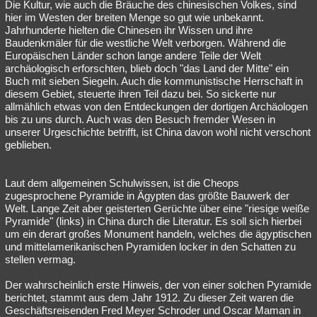
Die Kultur, wie auch die Bräuche des chinesischen Volkes, sind
hier im Westen der breiten Menge so gut wie unbekannt.
Jahrhunderte hielten die Chinesen ihr Wissen und ihre
Baudenkmäler für die westliche Welt verborgen. Während die
Europäischen Länder schon lange andere Teile der Welt
archäologisch erforschten, blieb doch "das Land der Mitte" ein
Buch mit sieben Siegeln. Auch die kommunistische Herrschaft in
diesem Gebiet, steuerte ihren Teil dazu bei. So sickerte nur
allmählich etwas von den Entdeckungen der dortigen Archäologen
bis zu uns durch. Auch was den Besuch fremder Wesen in
unserer Urgeschichte betrifft, ist China davon wohl nicht verschont
geblieben.
Laut dem allgemeinen Schulwissen, ist die Cheops
zugesprochene Pyramide in Ägypten das größte Bauwerk der
Welt. Lange Zeit aber geisterten Gerüchte über eine "riesige weiße
Pyramide" (links) in China durch die Literatur. Es soll sich hierbei
um ein derart großes Monument handeln, welches die ägyptischen
und mittelamerikanischen Pyramiden locker in den Schatten zu
stellen vermag.
Der wahrscheinlich erste Hinweis, der von einer solchen Pyramide
berichtet, stammt aus dem Jahr 1912. Zu dieser Zeit waren die
Geschäftsreisenden Fred Meyer Schroder und Oscar Maman in