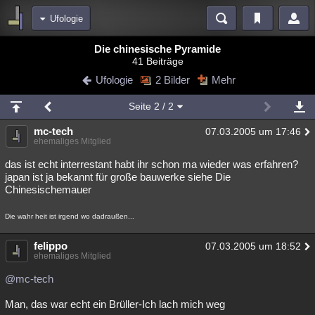
Ufologie
Bereiche
Die chinesische Pyramide
41 Beiträge
Echtzeit
Diskussionen
Blogs
Videos
Statistiken
Ufologie
2 Bilder
Mehr
Chat
Wiki
Neuigkeiten
Seite
2
/ 2
meine Rubriken
mc-tech
07.03.2005 um 17:46
Menschen
Wissenschaft
Politik
Mystery
Kriminalfälle
ehemaliges Mitglied
Spiritualität
Verschwörungen
Technologie
Ufologie
das ist echt interrestant habt ihr schon ma wieder was erfahren?
japan ist ja bekannt für große bauwerke siehe Die
Chinesischemauer
Natur
Umfragen
Unterhaltung
weitere Rubriken
Die wahr heit ist irgend wo dadraußen...
Philosophie
Träume
Orte
Esoterik
Literatur
felippo
07.03.2005 um 18:52
ehemaliges Mitglied
Astronomie
Helpdesk
Gruppen
Gaming
Filme
@mc-tech
Musik
Clash
Verbesserungen
Allmystery
English
Man, das war echt ein Brüller-Ich lach mich weg
Übersichten