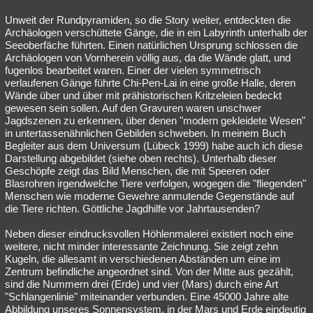
Unweit der Rundpyramiden, so die Story weiter, entdeckten die
Archäologen verschüttete Gänge, die in ein Labyrinth unterhalb der
Seeoberfäche führten. Einen natürlichen Ursprung schlossen die
Archäologen von Vornherein völlig aus, da die Wände glatt, und
fugenlos bearbeitet waren. Einer der vielen symmetrisch
verlaufenen Gänge führte Chi-Pen-Lai in eine große Halle, deren
Wände über und über mit prähistorischen Kritzeleien bedeckt
gewesen sein sollen. Auf den Gravuren waren unschwer
Jagdszenen zu erkennen, über denen "modern gekleidete Wesen"
in untertassenähnlichen Gebilden schweben. In meinem Buch
Begleiter aus dem Universum (Lübeck 1999) habe auch ich diese
Darstellung abgebildet (siehe oben rechts). Unterhalb dieser
Geschöpfe zeigt das Bild Menschen, die mit Speeren oder
Blasrohren irgendwelche Tiere verfolgen, wogegen die "fliegenden"
Menschen wie moderne Gewehre anmutende Gegenstände auf
die Tiere richten. Göttliche Jagdhilfe vor Jahrtausenden?
Neben dieser eindrucksvollen Höhlenmalerei existiert noch eine
weitere, nicht minder interessante Zeichnung. Sie zeigt zehn
Kugeln, die allesamt in verschiedenen Abständen um eine im
Zentrum befindliche angeordnet sind. Von der Mitte aus gezählt,
sind die Nummern drei (Erde) und vier (Mars) durch eine Art
"Schlangenlinie" miteinander verbunden. Eine 45000 Jahre alte
Abbildung unseres Sonnensystem, in der Mars und Erde eindeutig