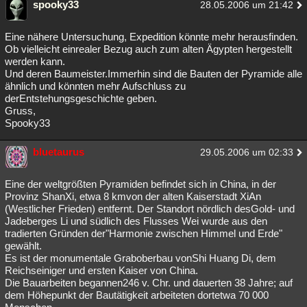
spooky33
28.05.2006 um 21:42
Eine nähere Untersuchung, Expedition könnte mehr herausfinden.
Ob vielleicht einrealer Bezug auch zum alten Ägypten hergestellt
werden kann.
Und deren Baumeister.Immerhin sind die Bauten der Pyramide alle
ähnlich und könnten mehr Aufschluss zu
derEntstehungsgeschichte geben.
Gruss,
Spooky33
bluetaurus
29.05.2006 um 02:33
Eine der weltgrößten Pyramiden befindet sich in China, in der
Provinz ShanXi, etwa 8 kmvon der alten Kaiserstadt XiAn
(Westlicher Frieden) entfernt. Der Standort nördlich desGold- und
Jadeberges Li und südlich des Flusses Wei wurde aus den
tradierten Gründen der"Harmonie zwischen Himmel und Erde"
gewählt.
Es ist der monumentale Graboberbau vonShi Huang Di, dem
Reichseiniger und ersten Kaiser von China.
Die Bauarbeiten begannen246 v. Chr. und dauerten 38 Jahre; auf
dem Höhepunkt der Bautätigkeit arbeiteten dortetwa 70 000