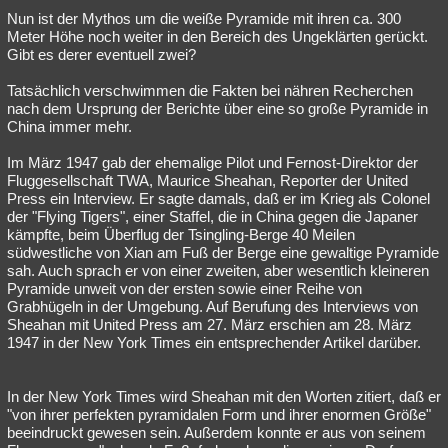
Nun ist der Mythos um die weiße Pyramide mit ihren ca. 300
Meter Höhe noch weiter in den Bereich des Ungeklärten gerückt.
Gibt es derer eventuell zwei?
Tatsächlich verschwimmen die Fakten bei nähren Recherchen
nach dem Ursprung der Berichte über eine so große Pyramide in
China immer mehr.
Im März 1947 gab der ehemalige Pilot und Fernost-Direktor der
Fluggesellschaft TWA, Maurice Sheahan, Reporter der United
Press ein Interview. Er sagte damals, daß er im Krieg als Colonel
der "Flying Tigers", einer Staffel, die in China gegen die Japaner
kämpfte, beim Überflug der Tsingling-Berge 40 Meilen
südwestliche von Xian am Fuß der Berge eine gewaltige Pyramide
sah. Auch sprach er von einer zweiten, aber wesentlich kleineren
Pyramide unweit von der ersten sowie einer Reihe von
Grabhügeln in der Umgebung. Auf Berufung des Interviews von
Sheahan mit United Press am 27. März erschien am 28. März
1947 in der New York Times ein entsprechender Artikel darüber.
In der New York Times wird Sheahan mit den Worten zitiert, daß er
"von ihrer perfekten pyramidalen Form und ihrer enormen Größe"
beeindruckt gewesen sein. Außerdem konnte er aus von seinem