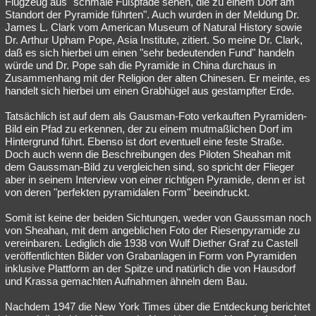
Flugzeug aus "schmale Fußpfade sehen, die zu einem Dorf am
Standort der Pyramide führten". Auch wurden in der Meldung Dr.
James L. Clark vom American Museum of Natural History sowie
Dr. Arthur Upham Pope, Asia Institute, zitiert. So meine Dr. Clark,
daß es sich hierbei um einen "sehr bedeutenden Fund" handeln
würde und Dr. Pope sah die Pyramide in China durchaus in
Zusammenhang mit der Religion der alten Chinesen. Er meinte, es
handelt sich hierbei um einen Grabhügel aus gestampfter Erde.
Tatsächlich ist auf dem als Gausman-Foto verkauften Pyramiden-
Bild ein Pfad zu erkennen, der zu einem mutmaßlichen Dorf im
Hintergrund führt. Ebenso ist dort eventuell eine feste Straße.
Doch auch wenn die Beschreibungen des Piloten Sheahan mit
dem Gaussman-Bild zu vergleichen sind, so spricht der Flieger
aber in seinem Interview von einer richtigen Pyramide, denn er ist
von deren "perfekten pyramidalen Form" beeindruckt.
Somit ist keine der beiden Sichtungen, weder von Gaussman noch
von Sheahan, mit dem angeblichen Foto der Riesenpyramide zu
vereinbaren. Lediglich die 1938 von Wulf Diether Graf zu Castell
veröffentlichten Bilder von Grabanlagen in Form von Pyramiden
inklusive Plattform an der Spitze und natürlich die von Hausdorf
und Krassa gemachten Aufnahmen ähneln dem Bau.
Nachdem 1947 die New York Times über die Entdeckung berichtet