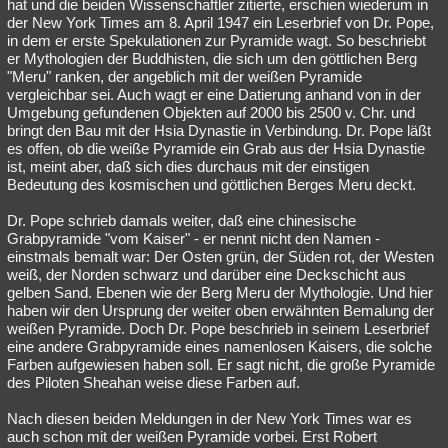
hat und die beiden Wissenschaftler zitierte, erschien wiederum in
der New York Times am 8. April 1947 ein Leserbrief von Dr. Pope,
in dem er erste Spekulationen zur Pyramide wagt. So beschriebt
er Mythologien der Buddhisten, die sich um den göttlichen Berg
"Meru" ranken, der angeblich mit der weißen Pyramide
vergleichbar sei. Auch wagt er eine Datierung anhand von in der
Umgebung gefundenen Objekten auf 2000 bis 2500 v. Chr. und
bringt den Bau mit der Hsia Dynastie in Verbindung. Dr. Pope läßt
es offen, ob die weiße Pyramide ein Grab aus der Hsia Dynastie
ist, meint aber, daß sich dies durchaus mit der einstigen
Bedeutung des kosmischen und göttlichen Berges Meru deckt.
Dr. Pope schrieb damals weiter, daß eine chinesische
Grabpyramide "vom Kaiser" - er nennt nicht den Namen -
einstmals bemalt war: Der Osten grün, der Süden rot, der Westen
weiß, der Norden schwarz und darüber eine Deckschicht aus
gelben Sand. Ebenen wie der Berg Meru der Mythologie. Und hier
haben wir den Ursprung der weiter oben erwähnten Bemalung der
weißen Pyramide. Doch Dr. Pope beschrieb in seinem Leserbrief
eine andere Grabpyramide eines namenlosen Kaisers, die solche
Farben aufgewiesen haben soll. Er sagt nicht, die große Pyramide
des Piloten Sheahan weise diese Farben auf.
Nach diesen beiden Meldungen in der New York Times war es
auch schon mit der weißen Pyramide vorbei. Erst Robert