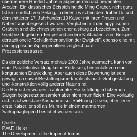
übermehrere Hundert Jahre in abgesperrten und bewachten
Arealen. Ein klassisches Beispielsind die Ming-Gräber, nicht ganz
50 km nördlich von Peking, in denen zwischen dem frühen15. und
dem mittleren 17. Jahrhundert 13 Kaiser mit ihren Frauen und
Nebenfrauenbeigesetzt wurden. Verglichen mit den ägyptischen
Gräbern sind die chinesischen eher alskarg zu bezeichnen. Zum
Grabbezirk gehören Tempel und andere Kultbauten, zum Beispiel
dertraditionelle "Schildkrötenpavillon der Ewigkeit", ebenso eine mit
den ägyptischenSphingenalleen vergleichbare
Prozessionsstrasse.
Da der zeitliche Versatz mehrals 2000 Jahre ausmacht, kann von
einer Parallelentwicklung keine Rede sein, bestenfallsvon einer
kongruenten Entwicklung. Aber auch diese Bewertung ist sehr
gewagt, da sowohlBestattungsmerkmale als auch Grabgestaltung
und -konstruktion völlig anderer Natur sind.
Die Herrscher wurden in aufrechter Hockstellung in hölzernen
Särgen beigesetzt;balsamiert aber nicht mumifiziert. Eine vorläufig
nicht nachweisbare Ausnahme soll ShiHuang Di sein, eben jener
erste Kaiser; er soll als Mumie in einem marmornen
Sarkophagliegend bestattet worden sein.
Quelle:
P.W.F. Heller
The Development ofthe Imperial Tombs