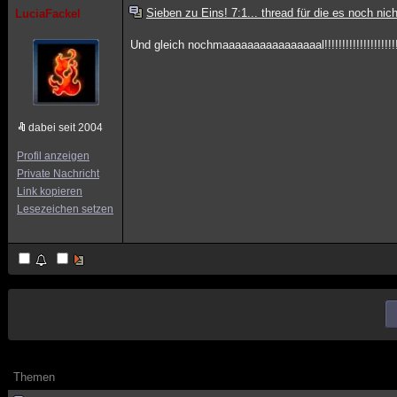
Sieben zu Eins! 7:1... thread für die es noch ni
LuciaFackel
Und gleich nochmaaaaaaaaaaaaaaaal!!!!!!!!!!!!!!!!!!!!!
dabei seit 2004
Profil anzeigen
Private Nachricht
Link kopieren
Lesezeichen setzen
Themen