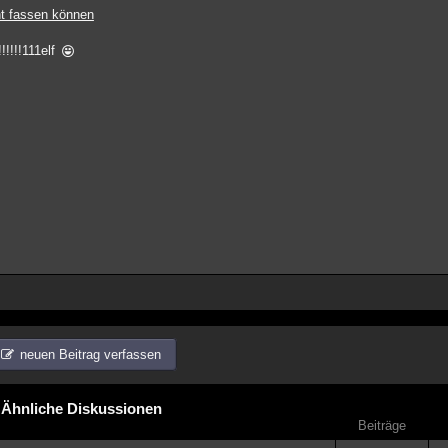
cht fassen können
!!!!!111elf
neuen Beitrag verfassen
Ähnliche Diskussionen
Beiträge