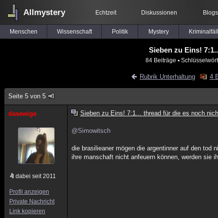
Allmystery
Echtzeit
Diskussionen
Blogs
Menschen
Wissenschaft
Politik
Mystery
Kriminalfäl
Sieben zu Eins! 7:1.
84 Beiträge
▪ Schlüsselwört
Rubrik Unterhaltung
4 B
Seite 5 von 5
Sieben zu Eins! 7:1... thread für die es noch ni
dasewige
@Simowitsch
die brasilieaner mögen die argentinner auf den tod 
ihre manschaft nicht anfeuern können, werden sie i
dabei seit 2011
Profil anzeigen
Private Nachricht
Link kopieren