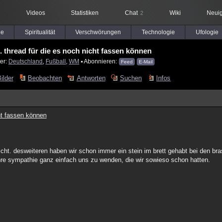
Videos
Statistiken
Chat
Wiki
Neuig
2
le
Spiritualität
Verschwörungen
Technologie
Ufologie
.. thread für die es noch nicht fassen können
er:
Deutschland
,
Fußball
,
WM
▪ Abonnieren:
Feed
E-Mail
ilder
Beobachten
Antworten
Suchen
Infos
cht fassen können
nicht. desweiteren haben wir schon immer ein stein im brett gehabt bei den bra
hre sympathie ganz einfach uns zu wenden, die wir sowieso schon hatten.