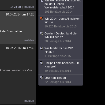
Wie weit kommt Deutschland
bei der Fußball-
1x zitiert
melden
Weltmeisterschaft 2014
101 Beiträge bis 2014
10.07.2014 um 17:20
WM 2014 - Jogis Allmyjoker
für Rio
10.220 Beiträge bis 2015
it der Sympathie.
Gewinnt Deutschland die
WM mit der 7?
melden
30 Beiträge bis 2014
10.07.2014 um 17:39
Wie fandet ihr das WM
Finale?
11 Beiträge bis 2015
Philipp Lahm beendet DFB
Karriere!
 können, werden sie ihre
40 Beiträge bis 2014
Löw-Fan-Thread
22 Beiträge bis 2014
melden