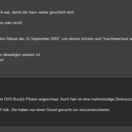
A war, damit der hass weiter geschürrt wird.
n oder nicht!
sten Rätsel des 11.September 2001" von dennis kirstein und "machtwechsel a
 deweiligen autoren ist,
er!
ie DVD Bus(h) Piloten angeschaut. Auch hier ist eine mehrstündige Diskussi
uf Irak. Die haben nur einen Grund gesucht um einzumarschieren.