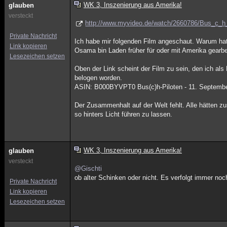
WK 3, Inszenierung aus Amerika!
glauben
versteckt
http://www.myvideo.de/watch/2660786/Bus_c_h_
Private Nachricht
Ich habe mir folgenden Film angeschaut. Warum hat
Link kopieren
Osama bin Laden früher für oder mit Amerika gearbe
Lesezeichen setzen
Oben der Link scheint der Film zu sein, den ich al
belogen worden.
ASIN: B000BYVPT0 Bus(c)h-Piloten - 11. Septemb
Der Zusammenhalt auf der Welt fehlt. Alle hätten z
so hinters Licht führen zu lassen.
WK 3, Inszenierung aus Amerika!
glauben
versteckt
@Gischti
ob alter Schinken oder nicht. Es verfolgt immer no
Private Nachricht
Link kopieren
Lesezeichen setzen