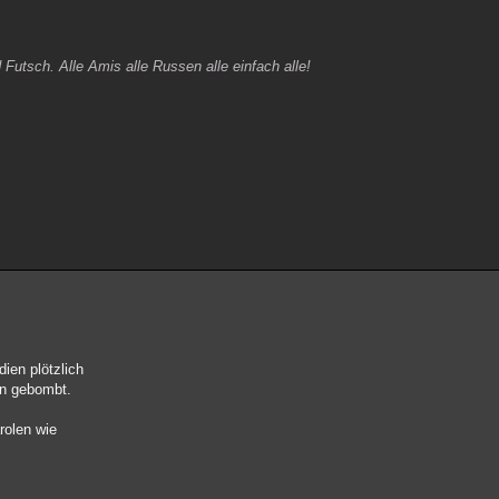
 Futsch. Alle Amis alle Russen alle einfach alle!
dien plötzlich
on gebombt.
rolen wie