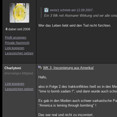
xenix1 schrieb am 12.09.2007:
Ein 3 Wk mit Atomarer Wirkung und wir alle sind
Wer das Leben liebt wird den Tod nicht fürchten.
dabei seit 2006
Profil anzeigen
Private Nachricht
Link kopieren
Lesezeichen setzen
WK 3, Inszenierung aus Amerika!
Charlytoni
ehemaliges Mitglied
Hallo,
Link kopieren
also in Folge 2 des Irakkonfliktes hieß es in den Me
Lesezeichen setzen
"time to bomb sadam !"; und dann wurde auch sch
Es gab in den Medien auch schwer sarkastische Pa
"America is lerning through bombing" !
Das war real und nicht zu inszeniert.