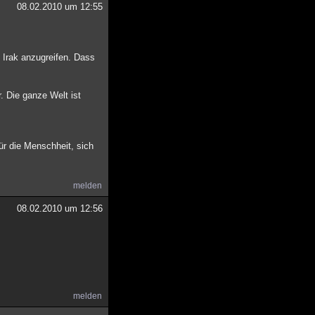
08.02.2010 um 12:55
 Irak anzugreifen. Dass
. Die ganze Welt ist
ür die Menschheit, sich
melden
08.02.2010 um 12:56
melden