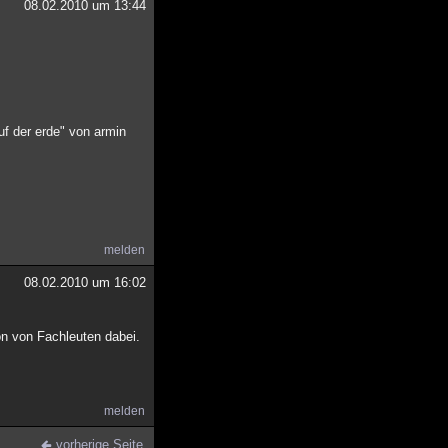
08.02.2010 um 13:44
uf der erde" von armin
melden
08.02.2010 um 16:02
on von Fachleuten dabei.
melden
vorherige Seite