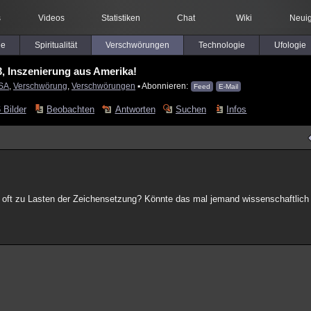
s
Videos
Statistiken
Chat
Wiki
Neuig
le
Spiritualität
Verschwörungen
Technologie
Ufologie
, Inszenierung aus Amerika!
SA
,
Verschwörung
,
Verschwörungen
▪ Abonnieren:
Feed
E-Mail
 Bilder
Beobachten
Antworten
Suchen
Infos
 oft zu Lasten der Zeichensetzung? Könnte das mal jemand wissenschaftlich