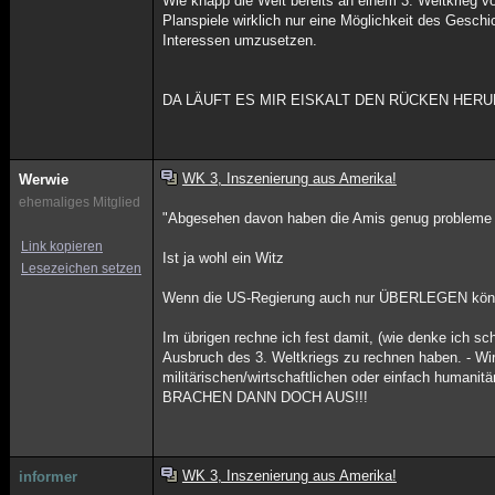
Wie knapp die Welt bereits an einem 3. Weltkrieg vor
Planspiele wirklich nur eine Möglichkeit des Geschi
Interessen umzusetzen.
DA LÄUFT ES MIR EISKALT DEN RÜCKEN HER
WK 3, Inszenierung aus Amerika!
Werwie
ehemaliges Mitglied
"Abgesehen davon haben die Amis genug probleme im
Link kopieren
Ist ja wohl ein Witz
Lesezeichen setzen
Wenn die US-Regierung auch nur ÜBERLEGEN können
Im übrigen rechne ich fest damit, (wie denke ich s
Ausbruch des 3. Weltkriegs zu rechnen haben. - Wi
militärischen/wirtschaftlichen oder einfach humani
BRACHEN DANN DOCH AUS!!!
WK 3, Inszenierung aus Amerika!
informer