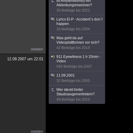
Ist Antisemitismus ein
Ablenkungsmanöver?
39 Beiträge bis 2021
Lyrics El-P - Accident´s don´t
happen
16 Beiträge bis 2004
Was geht da auf
Videoplattformen vor sich?
42 Beiträge bis 2019
melden
911 Eyewitness 1 h 33min -
12.09.2007 um 22:01
Video
565 Beiträge bis 2007
11.09.2001
32 Beiträge bis 2005
Wer steckt hinter
Staubsaugervertretern?
49 Beiträge bis 2014
melden