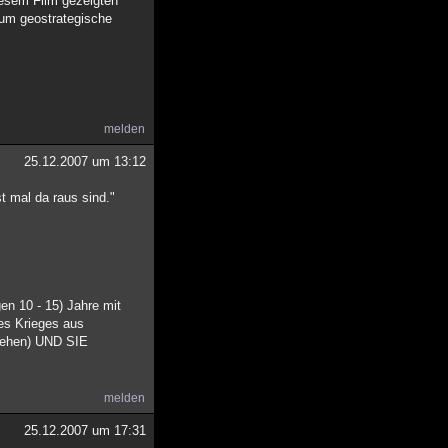
diesem Film gezeigten
, um geostrategische
melden
25.12.2007 um 13:12
t mal da raus sind."
en 10 - 15) Jahre mit
es Krieges aus
 sehen) UND SIE
melden
25.12.2007 um 17:31