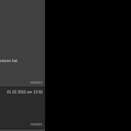
setzen hat.
melden
01.02.2010 um 13:02
melden