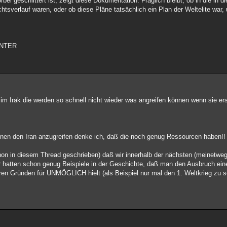
bei geschlittert ist, zeigt diese Dokumentation. Fraglich bleibt, ob in die in 
chtsverlauf waren, oder ob diese Pläne tatsächlich ein Plan der Weltelite war
UNTER
 Irak die werden so schnell nicht wieder was angreifen können wenn sie ers
 den Iran anzugreifen denke ich, daß die noch genug Ressourcen haben!!
chon in diesem Thread geschrieben) daß wir innerhalb der nächsten (meinetweg
r hatten schon genug Beispiele in der Geschichte, daß man den Ausbruch ein
tären Gründen für UNMÖGLICH hielt (als Beispiel nur mal den 1. Weltkrieg zu