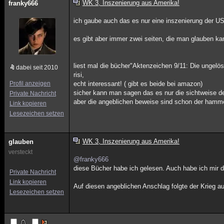
WK 3, Inszenierung aus Amerika!
franky666
ich gaube auch das es nur eine inszenierung der US
es gibt aber immer zwei seiten, die man glauben kan
liest mal die bücher"Aktenzeichen 9/11: Die ungelö
dabei seit 2010
risi,
Profil anzeigen
echt interessant! ( gibt es beide bei amazon)
sicher kann man sagen das es nur die sichtweise der
Private Nachricht
aber die angeblichen beweise sind schon der hamm
Link kopieren
Lesezeichen setzen
WK 3, Inszenierung aus Amerika!
glauben
versteckt
@franky666
diese Bücher habe ich gelesen. Auch habe ich mir d
Private Nachricht
Link kopieren
Auf diesen angeblichen Anschlag folgte der Krieg a
Lesezeichen setzen