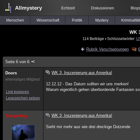
Allmystery
Echtzeit
Diskussionen
Blog
Menschen
Wissenschaft
Politik
Mystery
Kriminalfäl
WK 3
114 Beiträge
▪ Schlüsselwörter:
U
Rubrik Verschwörungen
6
Seite 6 von 6
WK 3, Inszenierung aus Amerika!
Doors
ehemaliges Mitglied
12.12.12 - Das Datum sollten wir uns merken!
Warum eigentlich gehen überbordende Fantasien so
Link kopieren
Lesezeichen setzen
WK 3, Inszenierung aus Amerika!
Sumpfding
Sieht mir mehr aus wie drei dreckige Dutzende