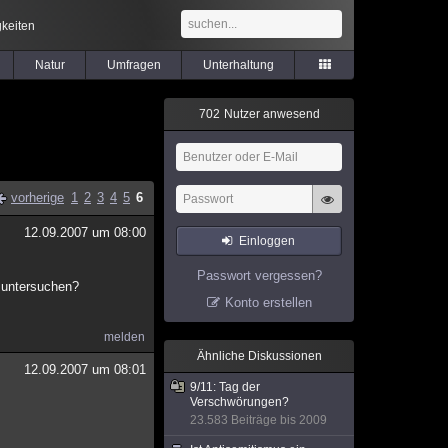
keiten
Natur
Umfragen
Unterhaltung
7
0
2
Nutzer anwesend
vorherige
1
2
3
4
5
6
12.09.2007 um 08:00
Einloggen
Passwort vergessen?
 untersuchen?
Konto erstellen
melden
Ähnliche Diskussionen
12.09.2007 um 08:01
9/11: Tag der
Verschwörungen?
23.583 Beiträge bis 2009