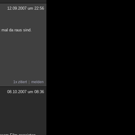
12.09.2007 um 22:56
 mal da raus sind.
1x zitiert
melden
08.10.2007 um 08:36