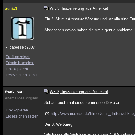
WK 3, Inszenierung aus Amerika!
xenix1
Ein 3 Wk mit Atomarer Wirkung und wir alle sind Fut
Abgesehen davon haben die Amis genug probleme im 
dabei seit 2007
Profil anzeigen
Private Nachricht
Link kopieren
Lesezeichen setzen
WK 3, Inszenierung aus Amerika!
frank_paul
ehemaliges Mitglied
Schaut euch mal diese spannende Doku an:
Link kopieren
http://www.nuoviso.de/filmeDetail_dritterweltkri
Lesezeichen setzen
Der 3. Weltkrieg