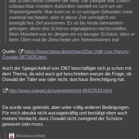
das schlechteste Gewehr der Welt. Die Zieloptik war zudem
unbrauchbar montiert. Außerdem handelt es sich um ein
Repetiertgewehr. Man kann es in so wenigen Sekunden zwar
zweimal nachladen, aber in dieser Zeit unmöglich ein
bewegliches Ziel anvisieren. Es ist bis heute niemandem
gelungen, diese drei Schüsse originalgetreu nachzustellen.
Mein Mandant war im übrigen ein so lausiger Schütze, dass er
beim Üben mal die Zielscheibe des Nebenmannes traf.
Quelle:
https://www.heise.de/tp/news/Das-Volk-Lee-Harvey-
Oswald-3873435.html
Auch der Spiegel Artikel von 1967 beschäftigte sich ja schon mit
dem Thema, da wird auch gut beschrieben warum die Frage, ob
Oswald der Täter war oder nicht, durchaus Berechtigung hat.
http://www.spiegel.de/spiegel/print/d-46437618.html
Da wurde was getestet, aber unter völlig anderen Bedingungen.
Für mich absolut nicht aussagekräftig und bestätigt eben auch
meinen Verdacht, dass Oswald nicht zwingend der Schütze
gewesen sein muss.
Africanus schrieb: