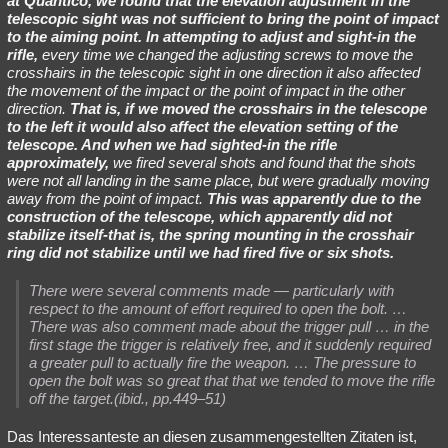
at Quantico, we found that the elevation adjustment in the
telescopic sight was not sufficient to bring the point of impact
to the aiming point. In attempting to adjust and sight-in the
rifle,
every time we changed the adjusting screws to move the
crosshairs in the telescopic sight in one direction it also affected
the movement of the impact or the point of impact in the other
direction.
That is, if we moved the crosshairs in the telescope
to the left it would also affect the elevation setting of the
telescope. And when we had sighted-in the rifle
approximately,
we fired several shots and found that the shots
were not all landing in the same place, but were gradually moving
away from the point of impact.
This was apparently due to the
construction of the telescope, which apparently did not
stabilize itself-that is, the spring mounting in the crosshair
ring did not stabilize until we had fired five or six shots.
There were several comments made — particularly with
respect to the amount of effort required to open the bolt. …
There was also comment made about the trigger pull … in the
first stage the trigger is relatively free, and it suddenly required
a greater pull to actually fire the weapon. … The pressure to
open the bolt was so great that that we tended to move the rifle
off the target.(ibid., pp.449–51)
Das Interessanteste an diesen zusammengestellten Zitaten ist,