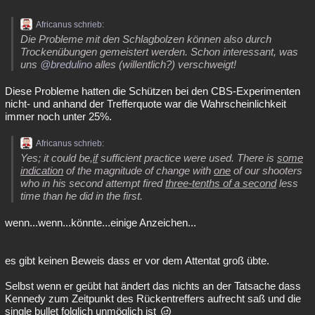
Africanus schrieb:
Die Probleme mit den Schlagbolzen können also durch
Trockenübungen gemeistert werden. Schon interessant, was
uns
@bredulino
alles (willentlich?) verschweigt!
Diese Probleme hatten die Schützen bei den CBS-Experimenten
nicht- und anhand der Trefferquote war die Wahrscheinlichkeit
immer noch unter 25%.
Africanus schrieb:
Yes; it could be,
if
sufficient practice were used. There is
some
indication
of the magnitude of change with
one
of our shooters
who in his second attempt fired
three-tenths of a second
less
time than he did in the first.
wenn...wenn...könnte...einige Anzeichen...
es gibt keinen Beweis dass er vor dem Attentat groß übte.
Selbst wenn er geübt hat ändert das nichts an der Tatsache dass
Kennedy zum Zeitpunkt des Rückentreffers aufrecht saß und die
single bullet folglich unmöglich ist