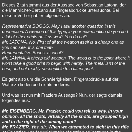
Dieses Zitat stammt aus der Aussage von Sebastian Latona, der
die Mannlicher-Carcano auf Fingerabdrücke untersuchte. Bei
diesem Verhör gab er folgendes an:
Representative BOGGS. May I ask another question in this
connection. A weapon of this type, in your examination do you find
a lot of other prints on it as well? You do not?
Mr. LATONA. No. First of all the weapon itself is a cheap one as
you can see. It is one that-
Representative Booos. Is what?
Mr. LAWNA. A cheap old weapon. The wood is to the point where it
won’t take a good print to begin with hardly. The metal isn’t of the
best, and not readily susceptible to a latent print.
Es geht also um die Schwierigkeiten, Fingerabdrücke auf der
Waffe zu finden und nichts anderes.
Und was ist nun mit Fraziers Aussage? Nun, der sagte damals
folgendes aus:
Mr. EISENBERG. Mr. Frazier, could you tell us why, in your
opinion, all the shots, virtually all the shots, are grouped high
and to the right of the aiming point?
Mr. FRAZIER. Yes, sir. When we attempted to sight in this rifle