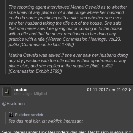
The reporting agent interviewed Marina Oswald as to whether
she knew of any place or of a rifle range where her husband
could do some practicing with a rifle, and whether she ever
saw her husband taking the rifle out of the house. She said
that she never saw Lee going out or coming in to the house
with a rifle and that he never mentioned to her doing any
practice with a rifle.(Warren Commission Hearings, vol.23,
p.393 [Commission Exhibit 1785])
Marina Oswald was asked if she ever saw her husband doing
any dry practice with the rifle either in their apartments or any
place else, and she replied in the negative.(ibid., p.402
[Commission Exhibit 1789])
nodoc
01.11.2017 um 21:02
ehemaliges Mitglied
@Eselchen
Eselchen schrieb:
lies das mal hier, ist wirklich interesant
Sehr interessanter Link.Besonders das hier. Deckt sich in etwa mit