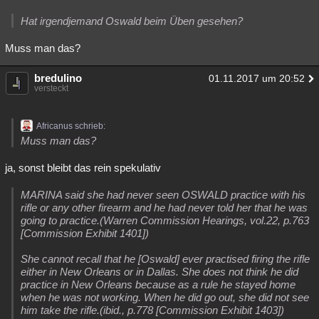
Besucht
Teilgenommen
Alle
Neue
Geschlossen
Hat irgendjemand Oswald beim Üben gesehen?
Lesenswert
Schlüsselwörter
Muss man das?
bredulino
01.11.2017 um 20:52
versteckt
Africanus schrieb:
Muss man das?
ja, sonst bleibt das rein spekulativ
MARINA said she had never seen OSWALD practice with his
rifle or any other firearm and he had never told her that he was
going to practice.(Warren Commission Hearings, vol.22, p.763
[Commission Exhibit 1401])
She cannot recall that he [Oswald] ever practised firing the rifle
either in New Orleans or in Dallas. She does not think he did
practice in New Orleans because as a rule he stayed home
when he was not working. When he did go out, she did not see
him take the rifle.(ibid., p.778 [Commission Exhibit 1403])