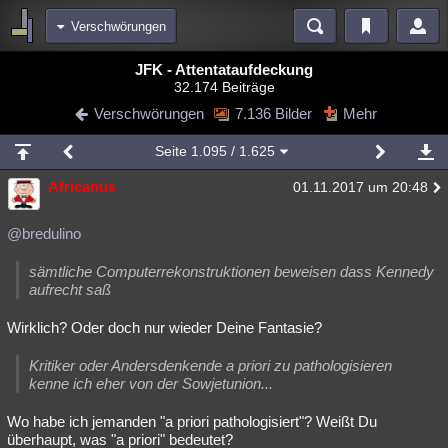
Verschwörungen
Bereiche
JFK - Attentataufdeckung
32.174 Beiträge
Echtzeit
Diskussionen
Blogs
Videos
Statistiken
Verschwörungen
7.136 Bilder
Mehr
Chat
Wiki
Neuigkeiten
2
Seite
1.095
/ 1.625
meine Rubriken
Africanus
01.11.2017 um 20:48
Menschen
Wissenschaft
Politik
Mystery
Kriminalfälle
Spiritualität
Verschwörungen
Technologie
Ufologie
@bredulino
Natur
Umfragen
Unterhaltung
sämtliche Computerrekonstruktionen beweisen dass Kennedy
aufrecht saß
weitere Rubriken
Wirklich? Oder doch nur wieder Deine Fantasie?
Philosophie
Träume
Orte
Esoterik
Literatur
Kritiker oder Andersdenkende a priori zu pathologisieren
Astronomie
Helpdesk
Gruppen
Gaming
Filme
kenne ich eher von der Sowjetunion...
Musik
Clash
Verbesserungen
Allmystery
English
Wo habe ich jemanden "a priori pathologisiert"? Weißt Du
überhaupt, was "a priori" bedeutet?
Übersichten