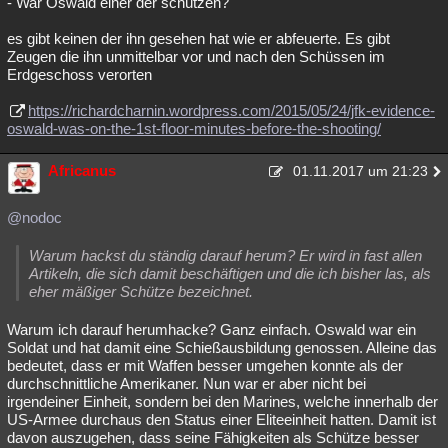
- War Oswald einer der schützen?
es gibt keinen der ihn gesehen hat wie er abfeuerte. Es gibt
Zeugen die ihn unmittelbar vor und nach den Schüssen im
Erdgeschoss verorten
https://richardcharnin.wordpress.com/2015/05/24/jfk-evidence-
oswald-was-on-the-1st-floor-minutes-before-the-shooting/
Africanus
01.11.2017 um 21:23
@nodoc
Warum hackst du ständig darauf herum? Er wird in fast allen
Artikeln, die sich damit beschäftigen und die ich bisher las, als
eher mäßiger Schütze bezeichnet.
Warum ich darauf herumhacke? Ganz einfach. Oswald war ein
Soldat und hat damit eine Schießausbildung genossen. Alleine das
bedeutet, dass er mit Waffen besser umgehen konnte als der
durchschnittliche Amerikaner. Nun war er aber nicht bei
irgendeiner Einheit, sondern bei den Marines, welche innerhalb der
US-Armee durchaus den Status einer Eliteeinheit hatten. Damit ist
davon auszugehen, dass seine Fähigkeiten als Schütze besser