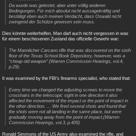
Da wurde was getestet, aber unter völlig anderen
Bedingungen. Für mich absolut nicht aussagekräftig und
bestätigt eben auch meinen Verdacht, dass Oswald nicht
zwingend der Schütze gewesen sein muss.
Dies könnte weiterhelfen. Man darf auch nicht vergessen in was
für einem beschissenen Zustand das offizielle Gewehr war:
The Mannlicher Carcano rifle that was discovered on the sixth
floor of the Texas School Book Depository, however, was a
“cheap old weapon” (Warren Commission Hearings, vol.4,
p.29).
It was examined by the FBI’s firearms specialist, who stated that:
Every time we changed the adjusting screws to move the
crosshairs in the telescopic sight in one direction it also
affected the movement of the impact or the point of impact in
the other direction. … We fired several shots and found that
the shots were not all landing in the same place, but were
gradually moving away from the point of impact.(Warren
Commission Hearings, vol.3, p.405)
Ronald Simmons of the US Army also examined the rifle, and