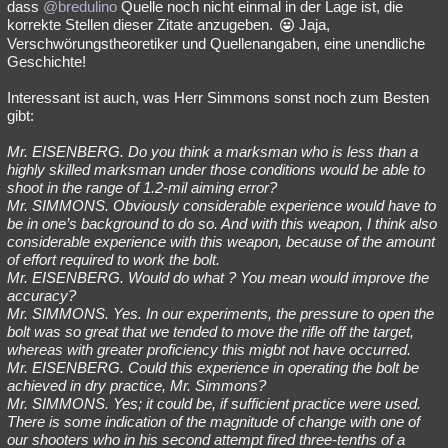
dass
@bredulino
Quelle noch nicht einmal in der Lage ist, die
korrekte Stellen dieser Zitate anzugeben.
Jaja,
Verschwörungstheoretiker und Quellenangaben, eine unendliche
Geschichte!
Interessant ist auch, was Herr Simmons sonst noch zum Besten
gibt:
Mr. EISENBERG. Do you think a marksman who is less than a
highly skilled marksman under those conditions would be able to
shoot in the range of 1.2-mil aiming error?
Mr. SIMMONS. Obviously considerable experience would have to
be in one’s background to do so. And with this weapon, I think also
considerable experience with this weapon, because of the amount
of effort required to work the bolt.
Mr. EISENBERG. Would do what ? You mean would improve the
accuracy?
Mr. SIMMONS. Yes. In our experiments, the pressure to open the
bolt was so great that we tended to move the rifle off the target,
whereas with greater proficiency this migbt not have occurred.
Mr. EISENBERG. Could this experience in operating the bolt be
achieved in dry practice, Mr. Simmons?
Mr. SIMMONS. Yes; it could be, if sufficient practice were used.
There is some indication of the magnitude of change with one of
our shooters who in his second attempt fired three-tenths of a