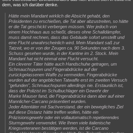
dem, was ich darüber denke.
Hätte mein Mandant wirklich die Absicht gehabt, den
Präsidenten zu erschießen, die Tat aber abzustreiten, so hätte
er die Tat geschickt verbergen müssen. Wer jedoch von
einem Hochhaus aus schießt, dieses ohne Schalldämpfer,
muss damit rechnen, dass das Gebäude sofort umstellt und
eine Flucht unwahrscheinlich wird. Mein Mandant saß zur
Tatzeit, wo er von der Zeugen ca. 90 Sekunden nach dem 3.
Schuss gesehen wurde, in der Kantine im 2. Stock. Mein
Mandant hat nicht einmal eine Flucht versucht.
Ein cleverer Täter hätte auch Handschuhe getragen, um
Schmauchspuren und Fingerabdrücke auf der
zurückgelassenen Waffe zu vermeiden. Fingerabdrücke
wurden auf der angeblichen Tatwaffe erst im zweiten Versuch
"gefunden", Schmauchspuren allerdings nie. Erstaunlich ist,
dass der Polizist im Schulbuchlager ein Gewehr der
Marke Mauser fand, die Fingerabdrücke dann aber auf einer
Mannlicher-Carcano präsentiert wurden.
Jeder Attentäter mit Sachverstand, der ein bewegliches Ziel
auf diese Distanz hätte treffen wollen, hätte ein
Präzisionsgewehr oder ein vollautomatisch repetierendes
Sturmgewehr verwendet. Wie Ihnen viele italienische
Kriegsveteranen bestätigen werden, ist die Carcano