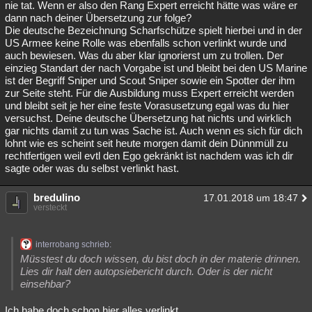
nie tat. Wenn er also den Rang Expert erreicht hätte was wäre er
dann nach deiner Übersetzung zur folge?
Die deutsche Bezeichnung Scharfschütze spielt hierbei und in der
US Armee keine Rolle was ebenfalls schon verlinkt wurde und
auch bewiesen. Was du aber klar ignorierst um zu trollen. Der
einzieg Standart der nach Vorgabe ist und bleibt bei den US Marine
ist der Begriff Sniper und Scout Sniper sowie ein Spotter der ihm
zur Seite steht. Für die Ausbildung muss Expert erreicht werden
und bleibt seit je her eine feste Vorasusetzung egal was du hier
versuchst. Deine deutsche Übersetzung hat nichts und wirklich
gar nichts damit zu tun was Sache ist. Auch wenn es sich für dich
lohnt wie es scheint seit heute morgen damit dein Dünnmüll zu
rechtfertigen weil evtl den Ego gekränkt ist nachdem was ich dir
sagte oder was du selbst verlinkt hast.
bredulino
17.01.2018 um 18:47
versteckt
interrobang schrieb:
Müsstest du doch wissen, du bist doch in der materie drinnen.
Lies dir halt den autopsiebericht durch. Oder is der nicht
einsehbar?
Ich habe doch schon hier alles verlinkt