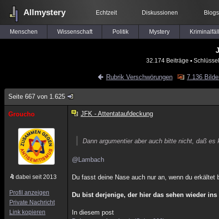
Allmystery
Echtzeit
Diskussionen
Blogs
Menschen
Wissenschaft
Politik
Mystery
Kriminalfäl
J
32.174 Beiträge
▪ Schlüsse
Rubrik Verschwörungen
7.136 Bilde
Seite 667 von 1.625
JFK - Attentataufdeckung
Groucho
Dann argumentier aber auch bitte nicht, daß es 
@Lambach
dabei seit 2013
Du fasst deine Nase auch nur an, wenn du erkältet b
Profil anzeigen
Du bist derjenige, der hier das sehen wieder ins
Private Nachricht
Link kopieren
In diesem post