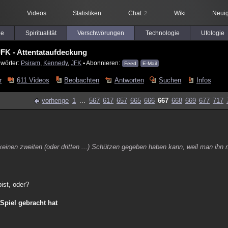
Videos
Statistiken
Chat
Wiki
Neuig
2
le
Spiritualität
Verschwörungen
Technologie
Ufologie
FK - Attentataufdeckung
lwörter:
Psiram
,
Kennedy
,
JFK
▪ Abonnieren:
Feed
E-Mail
r
611 Videos
Beobachten
Antworten
Suchen
Infos
vorherige
1
...
567
617
657
665
666
667
668
669
677
717
keinen zweiten (oder dritten ...) Schützen gegeben haben kann, weil man ihn n
ist, oder?
 Spiel gebracht hat