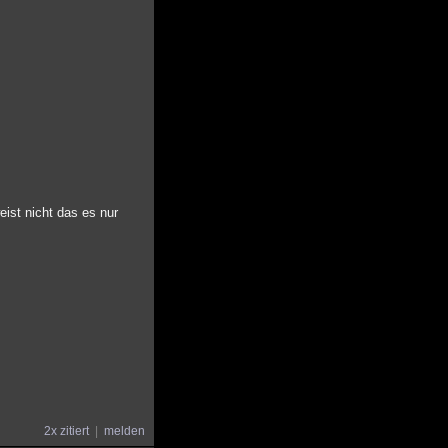
ist nicht das es nur
2x zitiert
melden