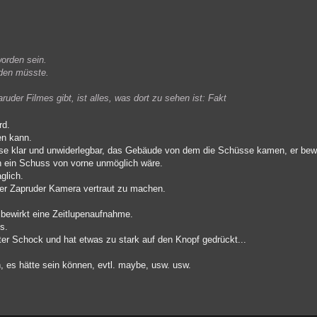
worden sein.
rden müsste.
uder Filmes gibt, ist alles, was dort zu sehen ist: Fakt
rd.
en kann.
se klar und unwiderlegbar, das Gebäude von dem die Schüsse kamen, er bewe
ch ein Schuss von vorne unmöglich wäre.
glich.
der Zapruder Kamera vertraut zu machen.
bewirkt eine Zeitlupenaufnahme.
s.
er Schock und hat etwas zu stark auf den Knopf gedrückt...
, es hätte sein können, evtl. maybe, usw. usw.