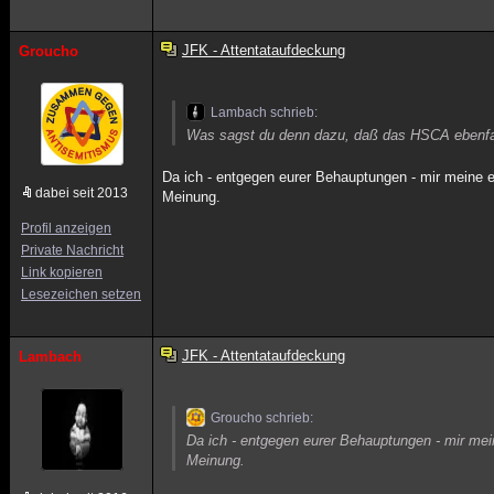
JFK - Attentataufdeckung
Groucho
Lambach schrieb:
Was sagst du denn dazu, daß das HSCA ebenfa
Da ich - entgegen eurer Behauptungen - mir meine 
dabei seit 2013
Meinung.
Profil anzeigen
Private Nachricht
Link kopieren
Lesezeichen setzen
JFK - Attentataufdeckung
Lambach
Groucho schrieb:
Da ich - entgegen eurer Behauptungen - mir me
Meinung.