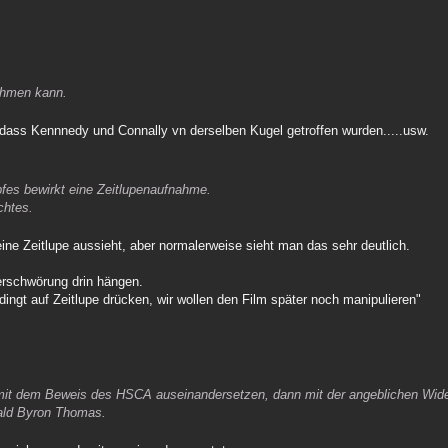
nehmen kann.
dass Kennnedy und Connally vn derselben Kugel getroffen wurden.....usw.
fes bewirkt eine Zeitlupenaufnahme.
chtes.
eine Zeitlupe aussieht, aber normalerweise sieht man das sehr deutlich.
rschwörung drin hängen.
ingt auf Zeitlupe drücken, wir wollen den Film später noch manipulieren"
it dem Beweis des HSCA auseinandersetzen, dann mit der angeblichen Wider
nald Byron Thomas.