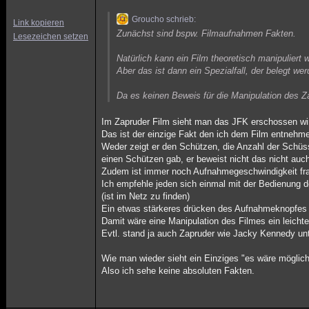
Groucho schrieb:
Link kopieren
Zunächst sind bspw. Filmaufnahmen Fakten.
Lesezeichen setzen
Natürlich kann ein Film theoretisch manipuliert 
Aber das ist dann ein Spezialfall, der belegt we
Da es keinen Beweis für die Manipulation des Zar
Im Zapruder Film sieht man das JFK erschossen wi
Das ist der einzige Fakt den ich dem Film entnehm
Weder zeigt er den Schützen, die Anzahl der Schüs
einen Schützen gab, er beweist nicht das nicht au
Zudem ist immer noch Aufnahmegeschwindigkeit fra
Ich empfehle jeden sich einmal mit der Bedienung 
(ist im Netz zu finden)
Ein etwas stärkeres drücken des Aufnahmeknopfes 
Damit wäre eine Manipulation des Filmes ein leichte
Evtl. stand ja auch Zapruder wie Jacky Kennedy unt
Wie man wieder sieht ein Einziges "es wäre möglich
Also ich sehe keine absoluten Fakten.