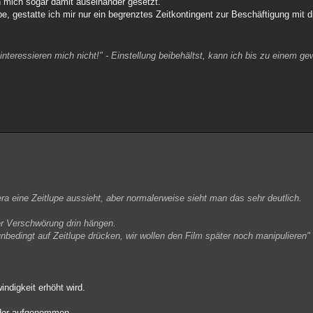
ch mich sogar damit auseinander gesetzt.
be, gestatte ich mir nur ein begrenztes Zeitkontingent zur Beschäftigung mit 
 interessieren mich nicht!" - Einstellung beibehältst, kann ich bis zu einem g
era eine Zeitlupe aussieht, aber normalerweise sieht man das sehr deutlich.
r Verschwörung drin hängen.
bedingt auf Zeitlupe drücken, wir wollen den Film später noch manipulieren"
ndigkeit erhöht wird.
lder aufgenommen.