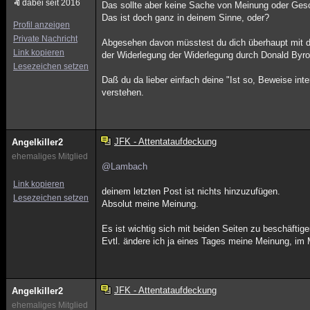
dabei seit 2016
Das sollte aber keine Sache von Meinung oder Ge
Das ist doch ganz in deinem Sinne, oder?
Profil anzeigen
Private Nachricht
Abgesehen davon müsstest du dich überhaupt mit d
Link kopieren
der Widerlegung der Widerlegung durch Donald Byr
Lesezeichen setzen
Daß du da lieber einfach deine "Ist so, Beweise int
verstehen.
JFK - Attentataufdeckung
Angelkiller2
ehemaliges Mitglied
@Lambach
Link kopieren
deinem letzten Post ist nichts hinzuzufügen.
Lesezeichen setzen
Absolut meine Meinung.
Es ist wichtig sich mit beiden Seiten zu beschäftige
Evtl. ändere ich ja eines Tages meine Meinung, im M
JFK - Attentataufdeckung
Angelkiller2
ehemaliges Mitglied