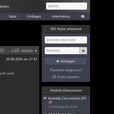
keiten
Natur
Umfragen
Unterhaltung
9
5
5
Nutzer anwesend
767
...
1.625
nächste
20.09.2016 um 17:47
Einloggen
Passwort vergessen?
icht sieht.
Konto erstellen
Ähnliche Diskussionen
Kennedy Clan und bes JFK
JR
13 Beiträge bis 2006