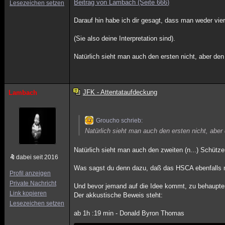
Beitrag von Lambach (Seite 666)
Lesezeichen setzen
Darauf hin habe ich dir gesagt, dass man weder vi
(Sie also deine Interpretation sind).
Natürlich sieht man auch den ersten nicht, aber 
JFK - Attentataufdeckung
Lambach
Groucho schrieb:
Natürlich sieht man auch den ersten nicht, a
Natürlich sieht man auch den zweiten (n...) Schütz
dabei seit 2016
Was sagst du denn dazu, daß das HSCA ebenfalls 
Profil anzeigen
Private Nachricht
Und bevor jemand auf die Idee kommt, zu behaupte
Link kopieren
Der akkustische Beweis steht:
Lesezeichen setzen
ab 1h :19 min - Donald Byron Thomas