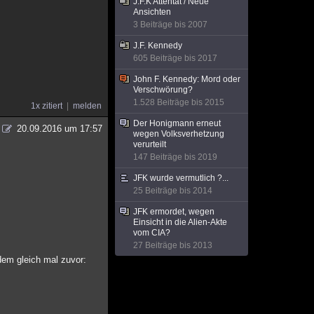
J.F.K Attentat / Neue
Ansichten
3 Beiträge bis 2007
J.F. Kennedy
605 Beiträge bis 2017
John F. Kennedy: Mord oder
Verschwörung?
1.528 Beiträge bis 2015
1x zitiert
melden
Der Honigmann erneut
20.09.2016 um 17:57
wegen Volksverhetzung
verurteilt
147 Beiträge bis 2019
JFK wurde vermutlich ?...
25 Beiträge bis 2014
JFK ermordet, wegen
Einsicht in die Alien-Akte
vom CIA?
27 Beiträge bis 2013
em gleich mal zuvor: