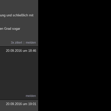
ng und schließlich mit
ssen Grad sogar
3x zitiert
melden
20.09.2016 um 18:46
melden
20.09.2016 um 19:01