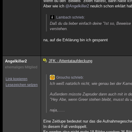
Wenn du den "Beweis" zitiert hättest, dann hätte i
Aber wie ich
@Angelkiller2
neulich schon erklärt ha
Lambach schrieb:
Daß du da lieber einfach deine "Ist so, Beweise
verstehen.
na, auf die Erklärung bin ich gespannt
JFK - Attentataufdeckung
Angelkiller2
ehemaliges Mitglied
Groucho schrieb:
Link kopieren
Ich weiß natürlich nicht, wie genau bei der Kam
Lesezeichen setzen
Außerdem müsste Zapruder dann auch mit in de
"Hey Abe, wenn Greer stehen bleibt, musst du un
naja,......
Eine Zeitlupe bedeutet nur das die Aufnahmegeschwi
In diesem Fall verdoppelt.
Es werden also nicht mehr 18 Bilder sondern 36 Bi