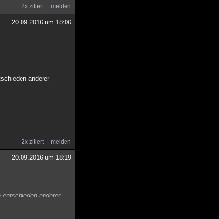
2x zitiert
melden
20.09.2016 um 18:06
tschieden anderer
2x zitiert
melden
20.09.2016 um 18:19
n entschieden anderer