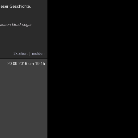
dieser Geschichte.
ewissen Grad sogar
2x zitiert
melden
20.09.2016 um 19:15