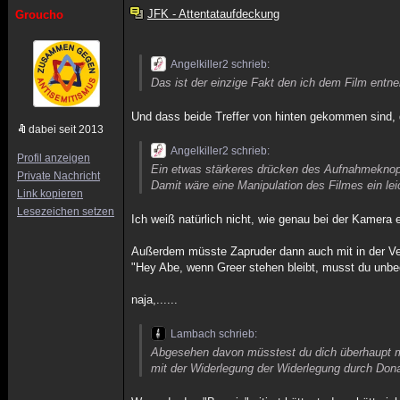
JFK - Attentataufdeckung
Groucho
Angelkiller2 schrieb:
Das ist der einzige Fakt den ich dem Film ent
Und dass beide Treffer von hinten gekommen sind, 
dabei seit 2013
Angelkiller2 schrieb:
Profil anzeigen
Ein etwas stärkeres drücken des Aufnahmeknop
Private Nachricht
Damit wäre eine Manipulation des Filmes ein lei
Link kopieren
Lesezeichen setzen
Ich weiß natürlich nicht, wie genau bei der Kamera 
Außerdem müsste Zapruder dann auch mit in der Ve
"Hey Abe, wenn Greer stehen bleibt, musst du unbed
naja,......
Lambach schrieb:
Abgesehen davon müsstest du dich überhaupt m
mit der Widerlegung der Widerlegung durch Do