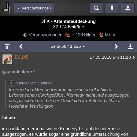
Verschwörungen
Bereiche
JFK - Attentataufdeckung
32.174 Beiträge
Echtzeit
Diskussionen
Blogs
Videos
Statistiken
Verschwörungen
7.136 Bilder
Mehr
Chat
Wiki
Neuigkeiten
3
Seite
68
/ 1.625
meine Rubriken
EC145
17.05.2010 um 11:18
Menschen
Wissenschaft
Politik
Mystery
Kriminalfälle
Spiritualität
Verschwörungen
Technologie
Ufologie
@querdenkerSZ
Natur
Umfragen
Unterhaltung
querdenkerSZ schrieb:
Im Parkland Memorial wurde nur eine oberflächliche
weitere Rubriken
Leichenschau durchgeführt , Kennedy nicht mal ausgezogen ,
das passierte erst bei der Obduktion im Bethesda Naval
Philosophie
Träume
Orte
Esoterik
Literatur
Hospial in Washington
Astronomie
Helpdesk
Gruppen
Gaming
Filme
falsch:
Musik
Clash
Verbesserungen
Allmystery
English
im parkland memorial wurde Kennedy bis auf die unterhose
ausgezogen. es wurde sogar eine gründliche untersuchung von
Übersichten