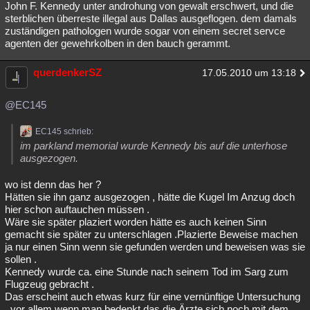
John F. Kennedy unter androhung von gewalt erschwert, und die
Besucht
Teilgenommen
Alle
Neue
Geschlossen
sterblichen überreste illegal aus Dallas ausgeflogen. dem damals
zuständigen pathologen wurde sogar von einem secret servce
Lesenswert
Schlüsselwörter
agenten der gewehrkolben in den bauch gerammt.
querdenkerSZ
17.05.2010 um 13:18
@EC145
EC145 schrieb:
im parkland memorial wurde Kennedy bis auf die unterhose
ausgezogen.
wo ist denn das her ?
Hätten sie ihn ganz ausgezogen , hätte die Kugel Im Anzug doch
hier schon auftauchen müssen .
Wäre sie später plaziert worden hätte es auch keinen Sinn
gemacht sie später zu unterschlagen .Plazierte Beweise machen
ja nur einen Sinn wenn sie gefunden werden und beweisen was sie
sollen .
Kennedy wurde ca. eine Stunde nach seinem Tod im Sarg zum
Flugzeug gebracht .
Das erscheint auch etwas kurz für eine vernünftige Untersuchung
, vor allem wenn man bedenkt das die Ärzte sich noch mit dem