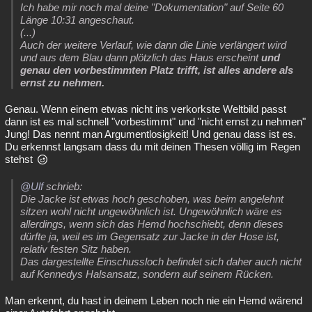
Ich habe mir noch mal deine "Dokumentation" auf Seite 60
Länge 10:31 angeschaut.
(...)
Auch der weitere Verlauf, wie dann die Linie verlängert wird
und aus dem Blau dann plötzlich das Haus erscheint
und
genau den vorbestimmten Platz trifft, ist alles andere als
ernst zu nehmen.
Genau. Wenn einem etwas nicht ins verkorkste Weltbild passt
dann ist es mal schnell "vorbestimmt" und "nicht ernst zu nehmen"
Jung! Das nennt man Argumentlosigkeit! Und genau dass ist es.
Du erkennst langsam dass du mit deinen Thesen völlig im Regen
stehst
@Ulf
schrieb:
Die Jacke ist etwas hoch geschoben, was beim angelehnt
sitzen wohl nicht ungewöhnlich ist. Ungewöhnlich wäre es
allerdings, wenn sich das Hemd hochschiebt, denn dieses
dürfte ja, weil es im Gegensatz zur Jacke in der Hose ist,
relativ festen Sitz haben.
Das dargestellte Einschussloch befindet sich daher auch nicht
auf Kennedys Halsansatz, sondern auf seinem Rücken.
Man erkennt, du hast in deinem Leben noch nie ein Hemd wärend