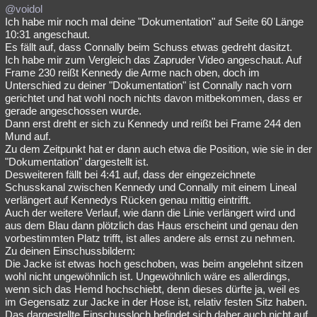
@voidol
Ich habe mir noch mal deine "Dokumentation" auf Seite 60 Länge
10:31 angeschaut.
Es fällt auf, dass Connally beim Schuss etwas gedreht dasitzt.
Ich habe mir zum Vergleich das Zapruder Video angeschaut. Auf
Frame 230 reißt Kennedy die Arme nach oben, doch im
Unterschied zu deiner "Dokumentation" ist Connally nach vorn
gerichtet und hat wohl noch nichts davon mitbekommen, dass er
gerade angeschossen wurde.
Dann erst dreht er sich zu Kennedy und reißt bei Frame 244 den
Mund auf.
Zu dem Zeitpunkt hat er dann auch etwa die Position, wie sie in der
"Dokumentation" dargestellt ist.
Desweiteren fällt bei 4:41 auf, dass der eingezeichnete
Schusskanal zwischen Kennedy und Connally mit einem Lineal
verlängert auf Kennedys Rücken genau mittig eintrifft.
Auch der weitere Verlauf, wie dann die Linie verlängert wird und
aus dem Blau dann plötzlich das Haus erscheint und genau den
vorbestimmten Platz trifft, ist alles andere als ernst zu nehmen.
Zu deinen Einschussbildern:
Die Jacke ist etwas hoch geschoben, was beim angelehnt sitzen
wohl nicht ungewöhnlich ist. Ungewöhnlich wäre es allerdings,
wenn sich das Hemd hochschiebt, denn dieses dürfte ja, weil es
im Gegensatz zur Jacke in der Hose ist, relativ festen Sitz haben.
Das dargestellte Einschussloch befindet sich daher auch nicht auf