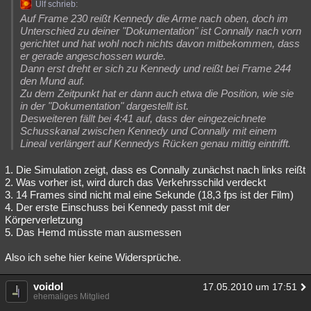
Ulf schrieb:
Auf Frame 230 reißt Kennedy die Arme nach oben, doch im
Unterschied zu deiner "Dokumentation" ist Connally nach vorn
gerichtet und hat wohl noch nichts davon mitbekommen, dass
er gerade angeschossen wurde.
Dann erst dreht er sich zu Kennedy und reißt bei Frame 244
den Mund auf.
Zu dem Zeitpunkt hat er dann auch etwa die Position, wie sie
in der "Dokumentation" dargestellt ist.
Desweiteren fällt bei 4:41 auf, dass der eingezeichnete
Schusskanal zwischen Kennedy und Connally mit einem
Lineal verlängert auf Kennedys Rücken genau mittig eintrifft.
1. Die Simulation zeigt, dass es Connally zunächst nach links reißt
2. Was vorher ist, wird durch das Verkehrsschild verdeckt
3. 14 Frames sind nicht mal eine Sekunde (18,3 fps ist der Film)
4. Der erste Einschuss bei Kennedy passt mit der
Körperverletzung
5. Das Hemd müsste man ausmessen
Also ich sehe hier keine Widersprüche.
voidol
17.05.2010 um 17:51
ehemaliges Mitglied