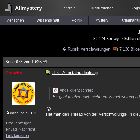
Allmystery
Echtzeit
Diskussionen
Blogs
Menschen
Wissenschaft
Politik
Mystery
Kriminalfäl
J
32.174 Beiträge
▪ Schlüsse
Rubrik Verschwörungen
7.136 Bilde
Seite 673 von 1.625
JFK - Attentataufdeckung
Groucho
Angelkiller2 schrieb:
Es geht ja aber auch nicht um Verschwörung od
dabei seit 2013
Hat man den Thread von der Verschwörungs- in die
Profil anzeigen
Private Nachricht
Link kopieren