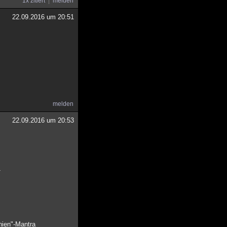
1x zitiert
melden
22.09.2016 um 20:51
melden
22.09.2016 um 20:53
.
nien"-Mantra