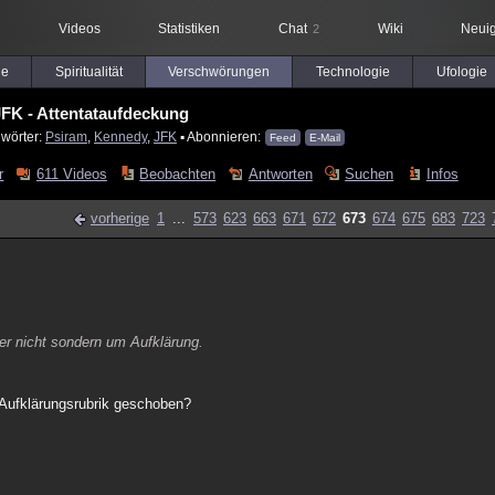
Videos
Statistiken
Chat
Wiki
Neuig
2
le
Spiritualität
Verschwörungen
Technologie
Ufologie
FK - Attentataufdeckung
lwörter:
Psiram
,
Kennedy
,
JFK
▪ Abonnieren:
Feed
E-Mail
r
611 Videos
Beobachten
Antworten
Suchen
Infos
vorherige
1
...
573
623
663
671
672
673
674
675
683
723
er nicht sondern um Aufklärung.
 Aufklärungsrubrik geschoben?