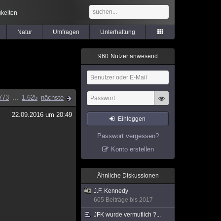
keiten
Natur
Umfragen
Unterhaltung
9
6
0
Nutzer anwesend
773
...
1.625
nächste
22.09.2016 um 20:49
Einloggen
Passwort vergessen?
Konto erstellen
Ähnliche Diskussionen
J.F. Kennedy
605 Beiträge bis 2017
JFK wurde vermutlich ?...