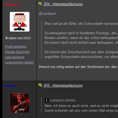
JFK - Attentataufdeckung
Africanus
@Lambach
Was soll an der Bitte, die Schussbahn nachzuz
Du behauptest doch in hunderten Postings, der Z
Beweis antrittst, wenn du das schon behauptest
dabei seit 2010
Du kannst doch nicht einfach was behaupten, o
Profil anzeigen
Private Nachricht
Du kennst das Einschussloch aus dem Autopsier
ungefähre Schussbahn einzuzeichnen, vor allem
Link kopieren
Lesezeichen setzen
Dresch nur ruhig weiter auf den Strohmann ein, den
JFK - Attentataufdeckung
Aniara
Lambach schrieb:
Nein, ich kann es auch nicht, weil es nicht mögli
Somit scheinen wir uns zum ersten Mal einig z