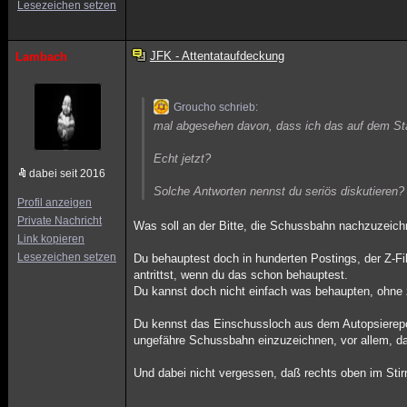
Lesezeichen setzen
JFK - Attentataufdeckung
Lambach
Groucho schrieb:
mal abgesehen davon, dass ich das auf dem Sta
Echt jetzt?
dabei seit 2016
Solche Antworten nennst du seriös diskutieren?
Profil anzeigen
Private Nachricht
Was soll an der Bitte, die Schussbahn nachzuzeich
Link kopieren
Lesezeichen setzen
Du behauptest doch in hunderten Postings, der Z-Fi
antrittst, wenn du das schon behauptest.
Du kannst doch nicht einfach was behaupten, ohne
Du kennst das Einschussloch aus dem Autopsierepo
ungefähre Schussbahn einzuzeichnen, vor allem, d
Und dabei nicht vergessen, daß rechts oben im Stir