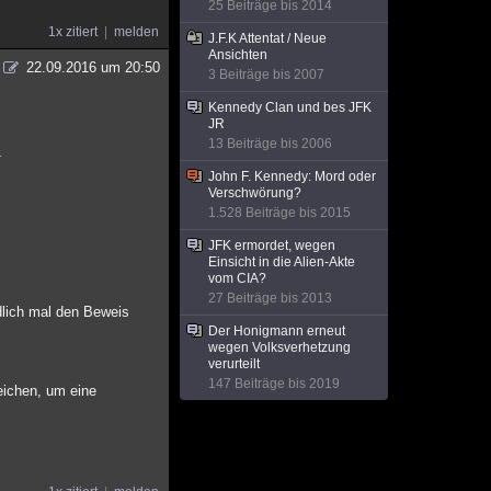
25 Beiträge bis 2014
1x zitiert
melden
J.F.K Attentat / Neue
Ansichten
22.09.2016 um 20:50
3 Beiträge bis 2007
Kennedy Clan und bes JFK
JR
13 Beiträge bis 2006
.
John F. Kennedy: Mord oder
Verschwörung?
1.528 Beiträge bis 2015
JFK ermordet, wegen
Einsicht in die Alien-Akte
vom CIA?
27 Beiträge bis 2013
dlich mal den Beweis
Der Honigmann erneut
wegen Volksverhetzung
verurteilt
147 Beiträge bis 2019
eichen, um eine