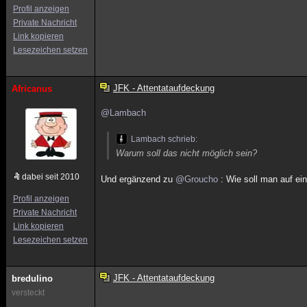
Profil anzeigen
Private Nachricht
Link kopieren
Lesezeichen setzen
JFK - Attentataufdeckung
Africanus
@Lambach
Lambach schrieb:
Warum soll das nicht möglich sein?
dabei seit 2010
Und ergänzend zu
@Groucho
: Wie soll man auf ei
Profil anzeigen
Private Nachricht
Link kopieren
Lesezeichen setzen
JFK - Attentataufdeckung
bredulino
versteckt