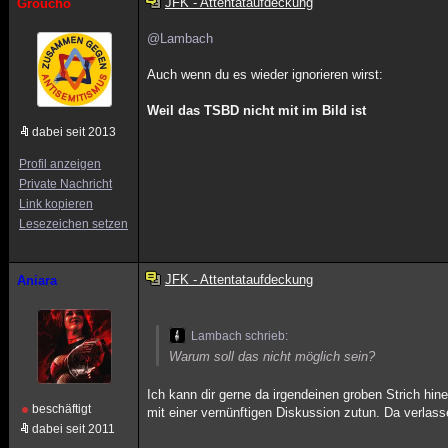
JFK - Attentataufdeckung
Groucho
@Lambach
Auch wenn du es wieder ignorieren wirst:
Weil das TSBD nicht mit im Bild ist
dabei seit 2013
Profil anzeigen
Private Nachricht
Link kopieren
Lesezeichen setzen
JFK - Attentataufdeckung
Aniara
Lambach schrieb:
Warum soll das nicht möglich sein?
Ich kann dir gerne da irgendeinen groben Strich hin
beschäftigt
mit einer vernünftigen Diskussion zutun. Da verlasse
dabei seit 2011