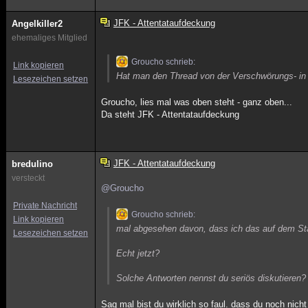
JFK - Attentataufdeckung
Angelkiller2
ehemaliges Mitglied
Groucho schrieb:
Link kopieren
Hat man den Thread von der Verschwörungs- in 
Lesezeichen setzen
Groucho, lies mal was oben steht - ganz oben...
Da steht JFK - Attentataufdeckung
JFK - Attentataufdeckung
bredulino
versteckt
@Groucho
Private Nachricht
Groucho schrieb:
Link kopieren
mal abgesehen davon, dass ich das auf dem Sta
Lesezeichen setzen
Echt jetzt?
Solche Antworten nennst du seriös diskutieren?
Sag mal bist du wirklich so faul. dass du noch nic