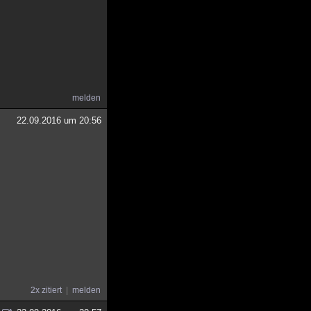
melden
22.09.2016 um 20:56
2x zitiert
melden