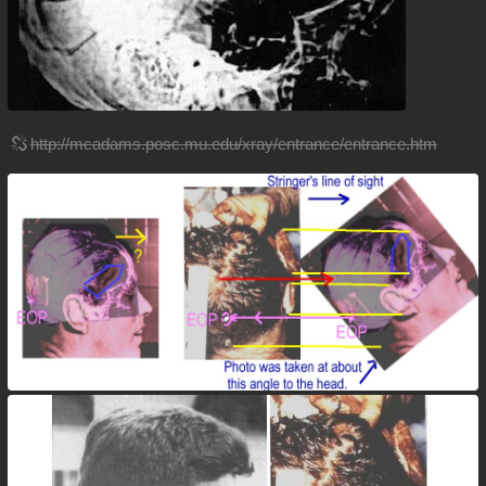
http://mcadams.posc.mu.edu/xray/entrance/entrance.htm