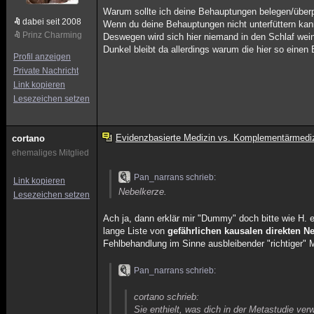
Warum sollte ich deine Behauptungen belegen/über
dabei seit 2008
Wenn du deine Behauptungen nicht unterfüttern kann
Prinz Charming
Deswegen wird sich hier niemand in den Schlaf we
Dunkel bleibt da allerdings warum die hier so einen 
Profil anzeigen
Private Nachricht
Link kopieren
Lesezeichen setzen
Evidenzbasierte Medizin vs. Komplementärmedi
cortano
ehemaliges Mitglied
Pan_narrans schrieb:
Link kopieren
Nebelkerze.
Lesezeichen setzen
Ach ja, dann erklär mir "Dummy" doch bitte wie H. e
lange Liste von
gefährlichen kausalen direkten 
Fehlbehandlung im Sinne ausbleibender "richtiger"
Pan_narrans schrieb:
cortano schrieb:
Sie enthielt, was dich in der Metastudie ve