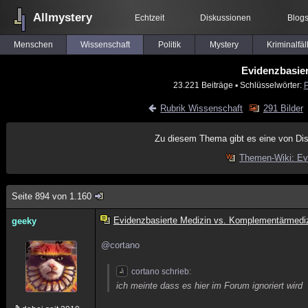
Allmystery
Echtzeit
Diskussionen
Blog
Menschen
Wissenschaft
Politik
Mystery
Kriminalfäl
Evidenzbasie
23.221 Beiträge
▪ Schlüsselwörter:
P
Rubrik Wissenschaft
291 Bilder
Zu diesem Thema gibt es eine von Di
Themen-Wiki: Ev
Seite 894 von 1.160
Evidenzbasierte Medizin vs. Komplementärmedi
geeky
@cortano
cortano schrieb:
ich meinte dass es hier im Forum ignoriert wird