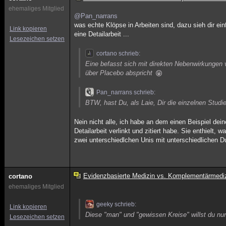
ehemaliges Mitglied
@Pan_narrans
was echte Klöpse in Arbeiten sind, dazu sieh dir e
Link kopieren
eine Detailarbeit ...
Lesezeichen setzen
cortano schrieb:
Eine befasst sich mit direkten Nebenwirkungen v
über Placebo abspricht
Pan_narrans schrieb:
BTW, hast Du, als Laie, Dir die einzelnen Studi
Nein nicht alle, ich habe an dem einen Beispiel de
Detailarbeit verlinkt und zitiert habe. Sie enthielt
zwei unterschiedlchen Unis mit unterschiedlichen D
Evidenzbasierte Medizin vs. Komplementärmedi
cortano
ehemaliges Mitglied
geeky schrieb:
Link kopieren
Diese "man" und "gewissen Kreise" willst du nun
Lesezeichen setzen