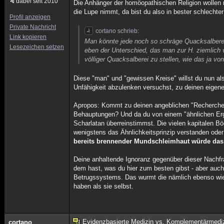
dabei seit 2010
Die Anhänger der homöopathischen Religion wollen 
die Lupe nimmt, da bist du also in bester schlechte
Profil anzeigen
Private Nachricht
cortano schrieb:
Link kopieren
Man könnte jede noch so schräge Quacksalberei
Lesezeichen setzen
eben der Unterschied, das man zur H. ziemlich v
völliger Quacksalberei zu stellen, wie das ja von
Diese "man" und "gewissen Kreise" willst du nun al
Unfähigkeit abzulenken versuchst, zu deinen eigen
Apropos: Kommt zu deinen angeblichen "Rechercheerg
Behauptungen? Und da du von einem "ähnlichen Ergeb
Scharlatan überreinstimmst. Die vielen kapitalen B
wenigstens das Ähnlichkeitsprinzip verstanden ode
bereits brennender Mundschleimhaut würde da
Deine anhaltende Ignoranz gegenüber dieser Nachfr
dem hast, was du hier zum besten gibst - aber auc
Betrugssystems. Das wurmt die nämlich ebenso wie 
haben als sie selbst.
Evidenzbasierte Medizin vs. Komplementärmedi
cortano