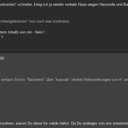
olventen" schreibe, krieg ich ja wieder verbale Haue wegen Hassrede und B
rcheergebnissen" nun noch was konkretes
tem Inhalt) von mir - Nein !
 ?
zin
ir einfach Ernsts "Nachweis" über "kausale" direkte Nebenwirkungen von H. a
einzelnen, warum Du diese für valide hältst. Da Du analoges von uns erwartest,