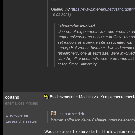
Quelle:
https://www.inter-uni.net/static/do
16.05.2021)
Laboratories involved
One set of experiments was performed in a
empty university greenhouse in Graz, the ot
set indoors at a private site associated with
Ludwig Boltzmann Institute. Two independen
researchers, one at each site, were involved
Utrecht, all experiments were performed ind
at the State University.
Evidenzbasierte Medizin vs. Komplementärmedi
cortano
ehemaliges Mitglied
emanon schrieb:
Link kopieren
Warum sollte ich deine Behauptungen belegen/ü
Lesezeichen setzen
Was ausser der Existenz der für H. relevanten Gru