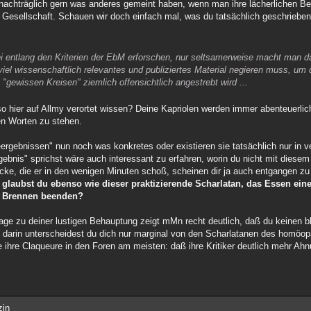
nachträglich gern was anderes gemeint haben, wenn man ihre lächerlichen B
r Gesellschaft. Schauen wir doch einfach mal, was du tatsächlich geschrieben
 entlang den Kriterien der EbM erforschen, nur seltsamerweise macht man da
iel wissenschaftlich relevantes und publiziertes Material negieren muss, um d
 "gewissen Kreisen" ziemlich offensichtlich angestrebt wird ...
so hier auf Allmy verortet wissen? Deine Kapriolen werden immer abenteuerlic
en Worten zu stehen.
ebnissen" nun noch was konkretes oder existieren sie tatsächlich nur in ve
nis" sprichst wäre auch interessant zu erfahren, worin du nicht mit diesem
öcke, die er in den wenigen Minuten schoß, scheinen dir ja auch entgangen zu
r
glaubst du ebenso wie dieser praktizierende Scharlatan, das Essen eine
s Brennen beenden?
age zu deiner lustigen Behauptung zeigt mMn recht deutlich, daß du keinen
h darin unterscheidest du dich nur marginal von den Scharlatanen des homöo
ihre Claqueure in den Foren am meisten: daß ihre Kritiker deutlich mehr Ahn
zin