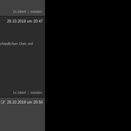
2x zitiert
melden
29.10.2019 um 20:47
schiedlchen Unis mit
1x zitiert
melden
29.10.2019 um 20:50