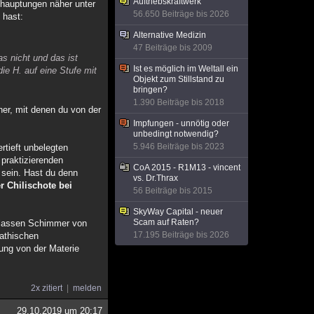
Auftriebskraftwerk
ehauptungen näher unter
56.650 Beiträge bis 2026
 hast:
Alternative Medizin
47 Beiträge bis 2009
s nicht und das ist
Ist es möglich im Weltall ein
ie H. auf eine Stufe mit
Objekt zum Stillstand zu
bringen?
1.390 Beiträge bis 2018
her, mit denen du von der
Impfungen - unnötig oder
unbedingt notwendig?
5.946 Beiträge bis 2023
rtieft unbelegten
 praktizierenden
CoA 2015 - R1M13 - vincent
 sein. Hast du denn
vs. Dr.Thrax
r Chilischote bei
56 Beiträge bis 2015
SkyWay Capital - neuer
Scam auf Raten?
 blassen Schimmer von
17.195 Beiträge bis 2026
pathischen
ung von der Materie
2x zitiert
melden
29.10.2019 um 20:17