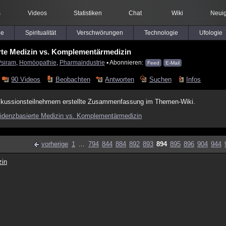
s
Videos
Statistiken
Chat
Wiki
Neuig
le
Spiritualität
Verschwörungen
Technologie
Ufologie
rte Medizin vs. Komplementärmedizin
siram
,
Homöopathie
,
Pharmaindustrie
▪ Abonnieren:
Feed
E-Mail
90 Videos
Beobachten
Antworten
Suchen
Infos
skussionsteilnehmern erstellte Zusammenfassung im Themen-Wiki.
idenzbasierte Medizin vs. Komplementärmedizin
vorherige
1
...
794
844
884
892
893
894
895
896
904
944
zin