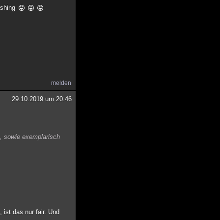
ashing
melden
29.10.2019 um 20:46
n, sowie exemplarisch
 ist das nur fair. Und