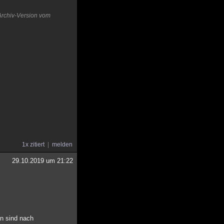
Archiv-Version vom
1x zitiert
melden
29.10.2019 um 21:22
en sind nach