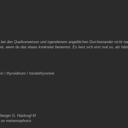
bei den Quellverweisen und irgendeinem angeblichen Durcheinander nicht na
äre, wenn du das etwas konkreter benennst. Es liest sich erst mal so, als hätt
 / thyroidinum / triiodothyronine
tberger G, Haidvogl M.
in on metamorphosis