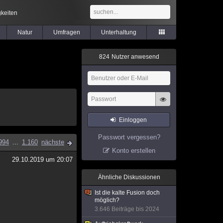
keiten
Natur
Umfragen
Unterhaltung
8
2
4
Nutzer anwesend
Einloggen
Passwort vergessen?
994
...
1.160
nächste
Konto erstellen
29.10.2019 um 20:07
Ähnliche Diskussionen
Ist die kalte Fusion doch
möglich?
3.646 Beiträge bis 2024