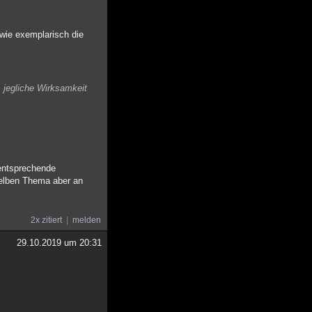
owie exemplarisch die
. jegliche Wirksamkeit
 entsprechende
 selben Thema aber an
2x zitiert
melden
29.10.2019 um 20:31