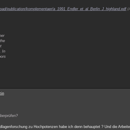
wnload/publication/komplementaer/a_1991_Endler_et_al_Berlin_J_highland.pdf
(
n
her
 the
t
. In
oors
zin
berprüfen?
ndlagenforschung zu Hochpotenzen habe ich denn behauptet ? Und die Arbeit