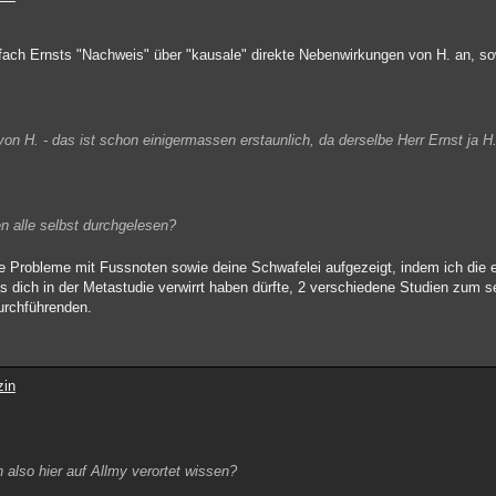
infach Ernsts "Nachweis" über "kausale" direkte Nebenwirkungen von H. an, s
on H. - das ist schon einigermassen erstaunlich, da derselbe Herr Ernst ja H
en alle selbst durchgelesen?
ine Probleme mit Fussnoten sowie deine Schwafelei aufgezeigt, indem ich die
, was dich in der Metastudie verwirrt haben dürfte, 2 verschiedene Studien zum
urchführenden.
zin
 also hier auf Allmy verortet wissen?