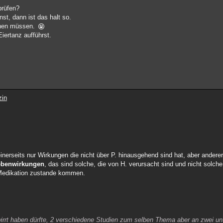
prüfen?
st, dann ist das halt so.
inen müssen.
Eiertanz aufführst.
zin
inerseits nur Wirkungen die nicht über P. hinausgehend sind hat, aber anderer
Nebenwirkungen
, das sind solche, die von H. verursacht sind und nicht solche
 Medikation zustande kommen.
rwirrt haben dürfte, 2 verschiedene Studien zum selben Thema aber an zwei u