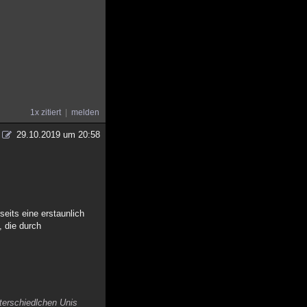
1x zitiert
melden
29.10.2019 um 20:58
seits eine erstaunlich
, die durch
nterschiedlchen Unis