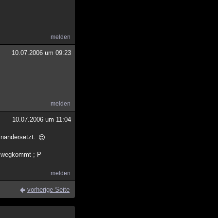
melden
10.07.2006 um 09:23
melden
10.07.2006 um 11:04
inandersetzt.
ds wegkommt ; P
melden
vorherige Seite