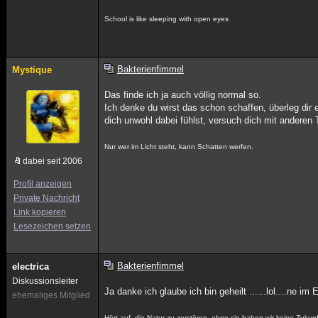
School is like sleeping with open eyes
Bakterienfimmel
Mystique
Das finde ich ja auch völlig normal so.
Ich denke du wirst das schon schaffen, überleg di
dich unwohl dabei fühlst, versuch dich mit andere
Nur wer im Licht steht, kann Schatten werfen.
dabei seit 2006
Profil anzeigen
Private Nachricht
Link kopieren
Lesezeichen setzen
Bakterienfimmel
electrica
Diskussionsleiter
Ja danke ich glaube ich bin geheilt ......lol....ne im
ehemaliges Mitglied
Hört auf, die Natur zu zerstören, ohne sie haben wir keine Zukunf