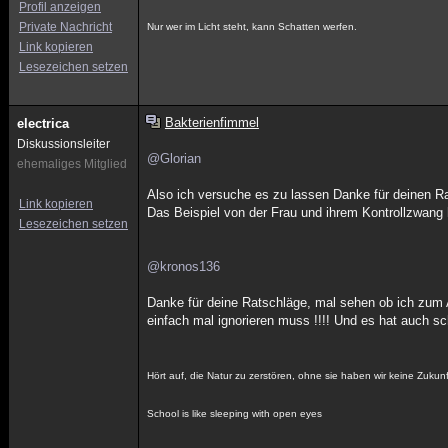
Profil anzeigen
Private Nachricht
Nur wer im Licht steht, kann Schatten werfen.
Link kopieren
Lesezeichen setzen
Bakterienfimmel
electrica
Diskussionsleiter
@Glorian
ehemaliges Mitglied
Also ich versuche es zu lassen Danke für deinen Ra
Link kopieren
Das Beispiel von der Frau und ihrem Kontrollzwang 
Lesezeichen setzen
@kronos136
Danke für deine Ratschläge, mal sehen ob ich zum A
einfach mal ignorieren muss !!!! Und es hat auch sc
Hört auf, die Natur zu zerstören, ohne sie haben wir keine Zukunf
School is like sleeping with open eyes