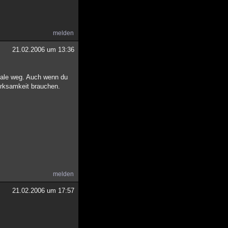
melden
21.02.2006 um 13:36
 Male weg. Auch wenn du
erksamkeit brauchen.
melden
21.02.2006 um 17:57