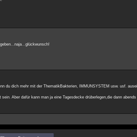
t geben...naja...glückwunsch!
t's wenn du dich mehr mit der ThematikBakterien, IMMUNSYSTEM usw. usf. ause
ht sein. Aber dafür kann man ja eine Tagesdecke drüberlegen,die dann aben