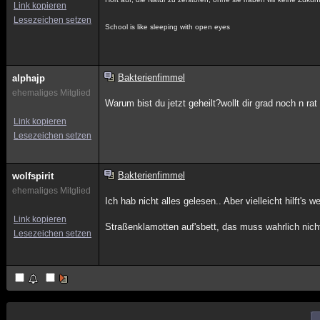
Link kopieren
Lesezeichen setzen
School is like sleeping with open eyes
Bakterienfimmel
alphajp
ehemaliges Mitglied
Warum bist du jetzt geheilt?wollt dir grad noch n ra
Link kopieren
Lesezeichen setzen
Bakterienfimmel
wolfspirit
ehemaliges Mitglied
Ich hab nicht alles gelesen.. Aber vielleicht hilf
Link kopieren
Straßenklamotten auf'sbett, das muss wahrlich nic
Lesezeichen setzen