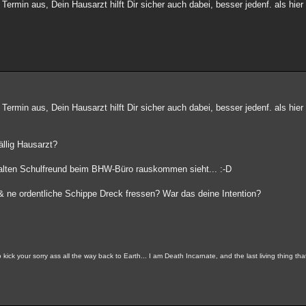
in aus, Dein Hausarzt hilft Dir sicher auch dabei, besser jedenf. als hier 
in aus, Dein Hausarzt hilft Dir sicher auch dabei, besser jedenf. als hier 
ällig Hausarzt?
n alten Schulfreund beim BHW-Büro rauskommen sieht... :-D
ne ordentliche Schippe Dreck fressen? War das deine Intention?
ick your sorry ass all the way back to Earth... I am Death Incarnate, and the last living thing th