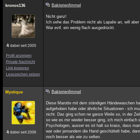
Bakterienfimmel
kronos136
Nicht ganz!
Ich sehe das Problem nicht als Lapalie an, will ab
War evtl. ein wenig flach ausgedrückt.
dabei seit 2005
Profil anzeigen
Private Nachricht
Link kopieren
Lesezeichen setzen
Bakterienfimmel
Mystique
Diese Marotte mit dem ständigen Händewaschen hat
aufgehoben habe oder ähnliche Situationen - ich mu
nicht. Das ging schon ne ganze Weile so, in der Zei
so wie es mir wieder besser ging, ich mich einfach 
Psychologen, ausser es ist halt so krass, dass ma
war oder jemandem die Hand geschüttelt habe, dann
dabei seit 2006
noch besser als wie zu selten.