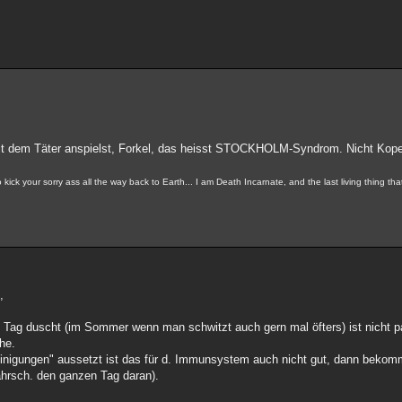
s mit dem Täter anspielst, Forkel, das heisst STOCKHOLM-Syndrom. Nicht Kop
ick your sorry ass all the way back to Earth... I am Death Incarnate, and the last living thing th
,
 Tag duscht (im Sommer wenn man schwitzt auch gern mal öfters) ist nicht p
he.
inigungen" aussetzt ist das für d. Immunsystem auch nicht gut, dann bekomm
ahrsch. den ganzen Tag daran).