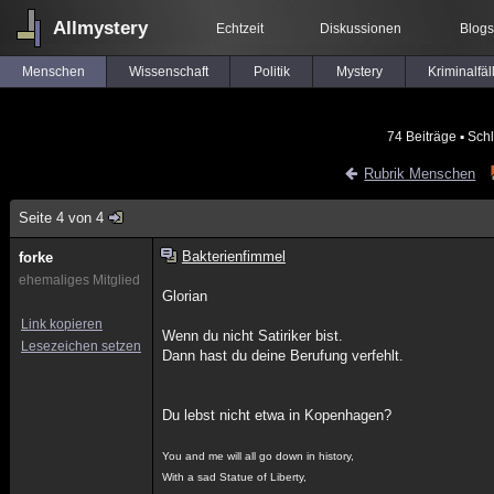
Allmystery
Echtzeit
Diskussionen
Blogs
Menschen
Wissenschaft
Politik
Mystery
Kriminalfäl
74 Beiträge
▪ Schl
Rubrik Menschen
Seite 4 von 4
Bakterienfimmel
forke
ehemaliges Mitglied
Glorian
Link kopieren
Wenn du nicht Satiriker bist.
Lesezeichen setzen
Dann hast du deine Berufung verfehlt.
Du lebst nicht etwa in Kopenhagen?
You and me will all go down in history,
With a sad Statue of Liberty,