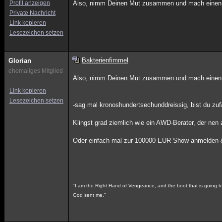
Profil anzeigen
Also, nimm Deinen Mut zusammen und mach einen Term
Private Nachricht
Link kopieren
Lesezeichen setzen
Bakterienfimmel
Glorian
ehemaliges Mitglied
Also, nimm Deinen Mut zusammen und mach einen Term
Link kopieren
Lesezeichen setzen
-sag mal kronoshundertsechunddreissig, bist du zuf
Klingst grad ziemlich wie ein AWD-Berater, der ne
Oder einfach mal zur 100000 EUR-Show anmelden & 
"I am the Right Hand of Vengeance, and the boot that is going to k
God sent me."