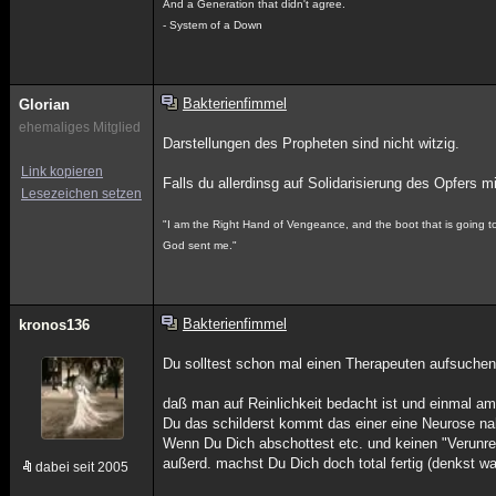
And a Generation that didn't agree.
- System of a Down
Bakterienfimmel
Glorian
ehemaliges Mitglied
Darstellungen des Propheten sind nicht witzig.
Link kopieren
Falls du allerdinsg auf Solidarisierung des Opfer
Lesezeichen setzen
"I am the Right Hand of Vengeance, and the boot that is going to k
God sent me."
Bakterienfimmel
kronos136
Du solltest schon mal einen Therapeuten aufsuchen
daß man auf Reinlichkeit bedacht ist und einmal am
Du das schilderst kommt das einer eine Neurose na
Wenn Du Dich abschottest etc. und keinen "Verunre
außerd. machst Du Dich doch total fertig (denkst w
dabei seit 2005