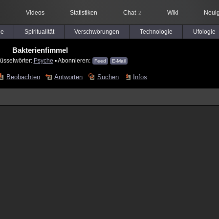
Videos
Statistiken
Chat
Wiki
Neuig
2
le
Spiritualität
Verschwörungen
Technologie
Ufologie
Bakterienfimmel
üsselwörter:
Psyche
▪ Abonnieren:
Feed
E-Mail
Beobachten
Antworten
Suchen
Infos