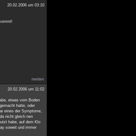
20.02.2006 um 03:10
bekommt!
melden
20.02.2006 um 11:02
 habe, etwas vom Boden
 gemacht hatte, oder
 war eines der Symptome,
da nicht gleich nen
putzt habe, auf dem Klo
kay soweit und immer