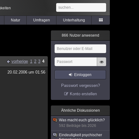
keiten
Natur
Umfragen
Unterhaltung
8
6
6
Nutzer anwesend
vorherige
1
2
3
4
20.02.2006 um 01:56
Einloggen
Passwort vergessen?
Konto erstellen
Ähnliche Diskussionen
Was macht euch glücklich?
592 Beiträge bis 2026
Eindeutigkeit psychischer