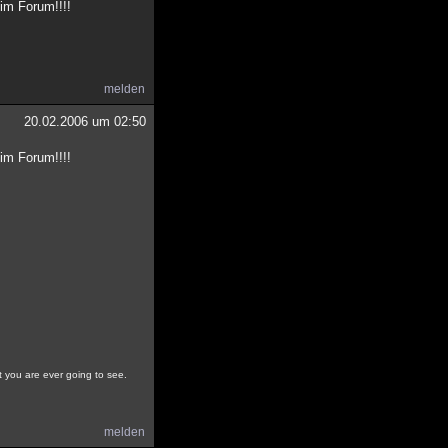
im Forum!!!!
melden
20.02.2006 um 02:50
im Forum!!!!
at you are ever going to see.
melden