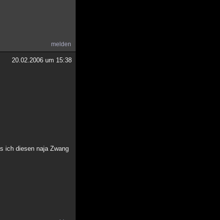
melden
20.02.2006 um 15:38
as ich diesen naja Zwang