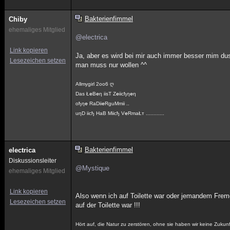
Bakterienfimmel
Chiby
ehemaliges Mitglied
@electrica
Link kopieren
Ja, aber es wird bei mir auch immer besser mim dusc
Lesezeichen setzen
man muss nur wollen ^^
Allmygirl 2oo6 ღ
Das Ł℮B℮η iisT Z℮iicђη℮η
oђη℮ RaDii℮RguMmii ..
uηD iicђ HaB Miicђ V℮RmaŁт ............
Bakterienfimmel
electrica
Diskussionsleiter
@Mystique
ehemaliges Mitglied
Link kopieren
Also wenn ich auf Toilette war oder jemandem Fre
Lesezeichen setzen
auf der Toilette war !!!
Hört auf, die Natur zu zerstören, ohne sie haben wir keine Zukunf