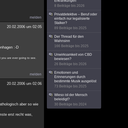
Erkrankungen
8 Beiträge bis 2026
Privatdetektive – Beruf oder
melden
einfach nur legalisierte
Stalker?
20.02.2006 um 02:05
89 Beiträge bis 2025
Der Thread für den
Wahnsinn
166 Beiträge bis 2025
enhagen :-D
Unwirksamkeit von CBD
at you are ever going to see.
bewiesen?
26 Beiträge bis 2026
Emotionen und
melden
Erinnerungen durch
bestimmte Musik ausgelöst
20.02.2006 um 02:06
73 Beiträge bis 2025
Wieso ist der Mensch
beleidigt?
athologisch aber so wie
30 Beiträge bis 2024
ste erst recht was,