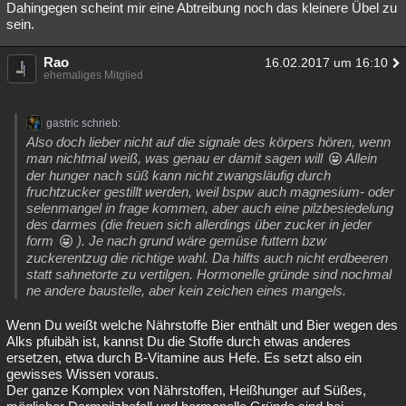
Dahingegen scheint mir eine Abtreibung noch das kleinere Übel zu
sein.
Rao
16.02.2017 um 16:10
ehemaliges Mitglied
gastric schrieb:
Also doch lieber nicht auf die signale des körpers hören, wenn
man nichtmal weiß, was genau er damit sagen will
Allein
der hunger nach süß kann nicht zwangsläufig durch
fruchtzucker gestillt werden, weil bspw auch magnesium- oder
selenmangel in frage kommen, aber auch eine pilzbesiedelung
des darmes (die freuen sich allerdings über zucker in jeder
form
). Je nach grund wäre gemüse futtern bzw
zuckerentzug die richtige wahl. Da hilfts auch nicht erdbeeren
statt sahnetorte zu vertilgen. Hormonelle gründe sind nochmal
ne andere baustelle, aber kein zeichen eines mangels.
Wenn Du weißt welche Nährstoffe Bier enthält und Bier wegen des
Alks pfuibäh ist, kannst Du die Stoffe durch etwas anderes
ersetzen, etwa durch B-Vitamine aus Hefe. Es setzt also ein
gewisses Wissen voraus.
Der ganze Komplex von Nährstoffen, Heißhunger auf Süßes,