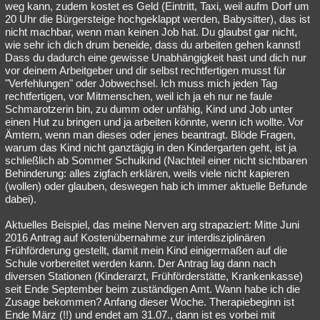
weg kann, zudem kostet es Geld (Eintritt, Taxi, weil aufm Dorf um
20 Uhr die Bürgersteige hochgeklappt werden, Babysitter), das ist
nicht machbar, wenn man keinen Job hat. Du glaubst gar nicht,
wie sehr ich dich drum beneide, dass du arbeiten gehen kannst!
Dass du dadurch eine gewisse Unabhängigkeit hast und dich nur
vor deinem Arbeitgeber und dir selbst rechtfertigen musst für
"Verfehlungen" oder Jobwechsel. Ich muss mich jeden Tag
rechtfertigen, vor Mitmenschen, weil ich ja eh nur ne faule
Schmarotzerin bin, zu dumm oder unfähig, Kind und Job unter
einen Hut zu bringen und ja arbeiten könnte, wenn ich wollte. Vor
Ämtern, wenn man dieses oder jenes beantragt. Blöde Fragen,
warum das Kind nicht ganztägig in den Kindergarten geht, ist ja
schließlich ab Sommer Schulkind (Nachteil einer nicht sichtbaren
Behinderung: alles zigfach erklären, weils viele nicht kapieren
(wollen) oder glauben, deswegen hab ich immer aktuelle Befunde
dabei).
Aktuelles Beispiel, das meine Nerven arg strapaziert: Mitte Juni
2016 Antrag auf Kostenübernahme zur interdisziplinären
Frühförderung gestellt, damit mein Kind einigermaßen auf die
Schule vorbereitet werden kann. Der Antrag lag dann nach
diversen Stationen (Kinderarzt, Frühförderstätte, Krankenkasse)
seit Ende September beim zuständigen Amt. Wann habe ich die
Zusage bekommen? Anfang dieser Woche. Therapiebeginn ist
Ende März (!!) und endet am 31.07., dann ist es vorbei mit