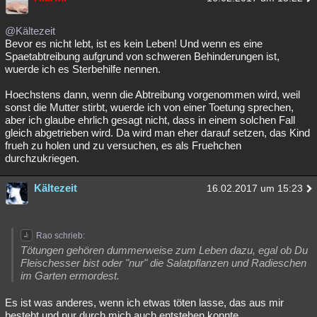
Besucht
Teilgenommen
Alle
Neue
Geschlossen
@Kältezeit
Bevor es nicht lebt, ist es kein Leben! Und wenn es eine
Lesenswert
Schlüsselwörter
Spaetabtreibung aufgrund von schweren Behinderungen ist,
wuerde ich es Sterbehilfe nennen.
Hoechstens dann, wenn die Abtreibung vorgenommen wird, weil
sonst die Mutter stirbt, wuerde ich von einer Toetung sprechen,
aber ich glaube ehrlich gesagt nicht, dass in einem solchen Fall
gleich abgetrieben wird. Da wird man eher darauf setzen, das Kind
frueh zu holen und zu versuchen, es als Fruehchen
durchzukriegen.
Kältezeit
16.02.2017 um 15:23
Rao schrieb:
Tötungen gehören dummerweise zum Leben dazu, egal ob Du
Fleischesser bist oder "nur" die Salatpflanzen und Radieschen
im Garten ermordest.
Es ist was anderes, wenn ich etwas töten lasse, das aus mir
besteht und nur durch mich auch entstehen konnte.