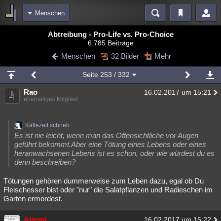
Menschen
Bereiche
Abtreibung - Pro-Life vs. Pro-Choice
6.785 Beiträge
Echtzeit
Diskussionen
Blogs
Videos
Statistiken
Menschen
32 Bilder
Mehr
Chat
Wiki
Neuigkeiten
Seite
253
/ 332
meine Rubriken
Rao
16.02.2017 um 15:21
Menschen
Wissenschaft
Politik
Mystery
Kriminalfälle
ehemaliges Mitglied
Spiritualität
Verschwörungen
Technologie
Ufologie
Kältezeit schrieb:
Natur
Umfragen
Unterhaltung
Es ist nie leicht, wenn man das Offensichtliche vor Augen
geführt bekommt.Aber eine Tötung eines Lebens oder eines
weitere Rubriken
heranwachsenen Lebens ist es schon, oder wie würdest du es
denn beschreiben?
Philosophie
Träume
Orte
Esoterik
Literatur
Tötungen gehören dummerweise zum Leben dazu, egal ob Du
Astronomie
Helpdesk
Gruppen
Gaming
Filme
Fleischesser bist oder "nur" die Salatpflanzen und Radieschen im
Garten ermordest.
Musik
Clash
Verbesserungen
Allmystery
English
Übersichten
Alarmi
16.02.2017 um 15:22