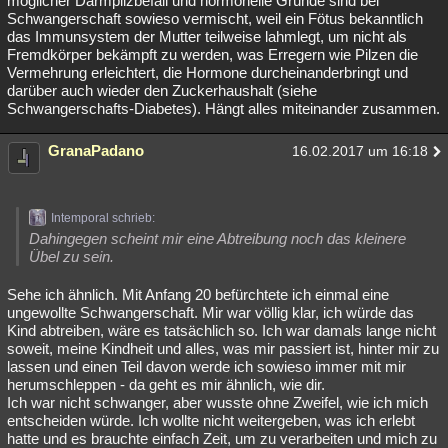
möglicher Darmpilzbefall und hormonelle Gründe sind bei
Schwangerschaft sowieso vermischt, weil ein Fötus bekanntlich
das Immunsystem der Mutter teilweise lahmlegt, um nicht als
Fremdkörper bekämpft zu werden, was Erregern wie Pilzen die
Vermehrung erleichtert, die Hormone durcheinanderbringt und
darüber auch wieder den Zuckerhaushalt (siehe
Schwangerschafts-Diabetes). Hängt alles miteinander zusammen.
GranaPadano
16.02.2017 um 16:18
Intemporal schrieb:
Dahingegen scheint mir eine Abtreibung noch das kleinere
Übel zu sein.
Sehe ich ähnlich. Mit Anfang 20 befürchtete ich einmal eine
ungewollte Schwangerschaft. Mir war völlig klar, ich würde das
Kind abtreiben, wäre es tatsächlich so. Ich war damals lange nicht
soweit, meine Kindheit und alles, was mir passiert ist, hinter mir zu
lassen und einen Teil davon werde ich sowieso immer mit mir
herumschleppen - da geht es mir ähnlich, wie dir.
Ich war nicht schwanger, aber wusste ohne Zweifel, wie ich mich
entscheiden würde. Ich wollte nicht weitergeben, was ich erlebt
hatte und es brauchte einfach Zeit, um zu verarbeiten und mich zu