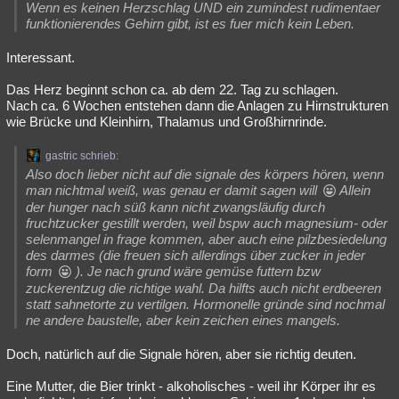
Wenn es keinen Herzschlag UND ein zumindest rudimentaer
funktionierendes Gehirn gibt, ist es fuer mich kein Leben.
Interessant.
Das Herz beginnt schon ca. ab dem 22. Tag zu schlagen.
Nach ca. 6 Wochen entstehen dann die Anlagen zu Hirnstrukturen
wie Brücke und Kleinhirn, Thalamus und Großhirnrinde.
gastric schrieb:
Also doch lieber nicht auf die signale des körpers hören, wenn
man nichtmal weiß, was genau er damit sagen will
Allein
der hunger nach süß kann nicht zwangsläufig durch
fruchtzucker gestillt werden, weil bspw auch magnesium- oder
selenmangel in frage kommen, aber auch eine pilzbesiedelung
des darmes (die freuen sich allerdings über zucker in jeder
form
). Je nach grund wäre gemüse futtern bzw
zuckerentzug die richtige wahl. Da hilfts auch nicht erdbeeren
statt sahnetorte zu vertilgen. Hormonelle gründe sind nochmal
ne andere baustelle, aber kein zeichen eines mangels.
Doch, natürlich auf die Signale hören, aber sie richtig deuten.
Eine Mutter, die Bier trinkt - alkoholisches - weil ihr Körper ihr es