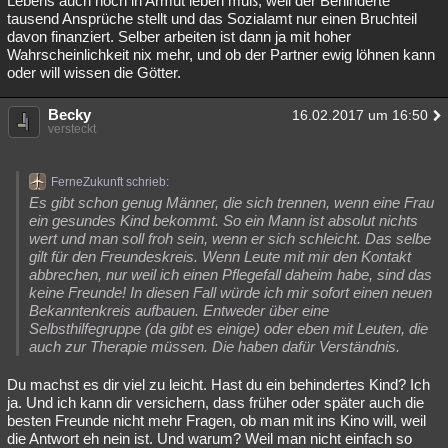
Lebens auch noch in Armut leben muß, weil der Behinderte
tausend Ansprüche stellt und das Sozialamt nur einen Bruchteil
davon finanziert. Selber arbeiten ist dann ja mit hoher
Wahrscheinlichkeit nix mehr, und ob der Partner ewig löhnen kann
oder will wissen die Götter.
Becky
16.02.2017 um 16:50
versteckt
FerneZukunft schrieb:
Es gibt schon genug Männer, die sich trennen, wenn eine Frau
ein gesundes Kind bekommt. So ein Mann ist absolut nichts
wert und man soll froh sein, wenn er sich schleicht. Das selbe
gilt für den Freundeskreis. Wenn Leute mit mir den Kontakt
abbrechen, nur weil ich einen Pflegefall daheim habe, sind das
keine Freunde! In diesen Fall würde ich mir sofort einen neuen
Bekanntenkreis aufbauen. Entweder über eine
Selbsthilfegruppe (da gibt es einige) oder eben mit Leuten, die
auch zur Therapie müssen. Die haben dafür Verständnis.
Du machst es dir viel zu leicht. Hast du ein behindertes Kind? Ich
ja. Und ich kann dir versichern, dass früher oder später auch die
besten Freunde nicht mehr Fragen, ob man mit ins Kino will, weil
die Antwort eh nein ist. Und warum? Weil man nicht einfach so