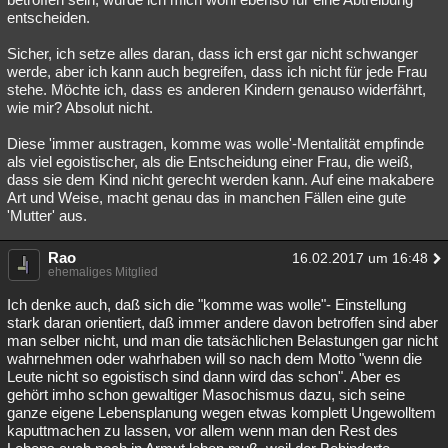
entscheiden.
Sicher, ich setze alles daran, dass ich erst gar nicht schwanger
werde, aber ich kann auch begreifen, dass ich nicht für jede Frau
stehe. Möchte ich, dass es anderen Kindern genauso widerfährt,
wie mir? Absolut nicht.
Diese 'immer austragen, komme was wolle'-Mentalität empfinde
als viel egoistischer, als die Entscheidung einer Frau, die weiß,
dass sie dem Kind nicht gerecht werden kann. Auf eine makabere
Art und Weise, macht genau das in manchen Fällen eine gute
'Mutter' aus.
Rao
16.02.2017 um 16:48
ehemaliges Mitglied
Ich denke auch, daß sich die "komme was wolle"- Einstellung
stark daran orientiert, daß immer andere davon betroffen sind aber
man selber nicht, und man die tatsächlichen Belastungen gar nicht
wahrnehmen oder wahrhaben will so nach dem Motto "wenn die
Leute nicht so egoistisch sind dann wird das schon". Aber es
gehört imho schon gewaltiger Masochismus dazu, sich seine
ganze eigene Lebensplanung wegen etwas komplett Ungewolltem
kaputtmachen zu lassen, vor allem wenn man den Rest des