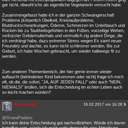
gar nicht, obwohl ichs als eigentliche Vegetarierin versucht habe.
Zusammengefasst hatte ich in der ganzen Schwangerschaft
Probleme (körperlich Übelkeit, Kreislaufprobleme,
Blutdruckschwankungen, Ödeme, Schmerzen im Unterbauch und
Rücken bis zu Taubheitsgefühlen in den Füßen, vorzeitige Wehen,
verkürzter Gebärmutterhals und vermutlich zig andere Dinge, die
ich verdrängt habe, dazu extremer Stress wegen Ex samt neuer
Freundin) und dachte, es kann nicht schlimmer werden. Bis zur
Geburt, ich habe Wochen gebraucht, um wieder halbwegs fit zu
werden.
Zum anderen Themenbereich, der hier gerne immer wieder
auftaucht (behindertes Kind bekommen oder nicht) frage ich mich
oft, ob die, die sofort, "JA, AUF JEDEN FALL!" oder auch "NEIN,
NIEMALS!" brüllen, sich die Entscheidung im echten Leben auch
so leicht machen würden?
Intemporal
16.02.2017 um 16:28
@GranaPadano
Ich kann deine Entscheidung gut nachvollziehen. Würde ich davon
betroffen sein, würde ich mich wohl ebenso für eine Abtreibung