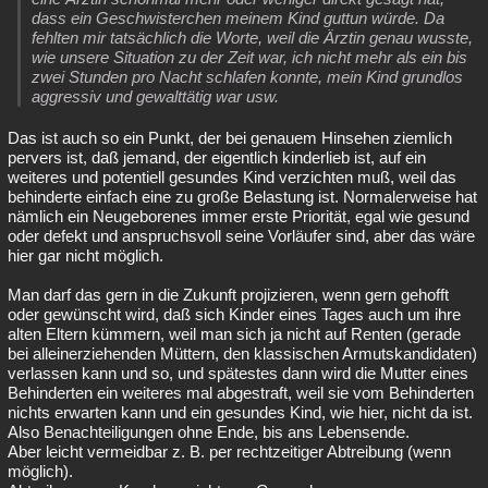
dass ein Geschwisterchen meinem Kind guttun würde. Da
fehlten mir tatsächlich die Worte, weil die Ärztin genau wusste,
wie unsere Situation zu der Zeit war, ich nicht mehr als ein bis
zwei Stunden pro Nacht schlafen konnte, mein Kind grundlos
aggressiv und gewalttätig war usw.
Das ist auch so ein Punkt, der bei genauem Hinsehen ziemlich
pervers ist, daß jemand, der eigentlich kinderlieb ist, auf ein
weiteres und potentiell gesundes Kind verzichten muß, weil das
behinderte einfach eine zu große Belastung ist. Normalerweise hat
nämlich ein Neugeborenes immer erste Priorität, egal wie gesund
oder defekt und anspruchsvoll seine Vorläufer sind, aber das wäre
hier gar nicht möglich.
Man darf das gern in die Zukunft projizieren, wenn gern gehofft
oder gewünscht wird, daß sich Kinder eines Tages auch um ihre
alten Eltern kümmern, weil man sich ja nicht auf Renten (gerade
bei alleinerziehenden Müttern, den klassischen Armutskandidaten)
verlassen kann und so, und spätestes dann wird die Mutter eines
Behinderten ein weiteres mal abgestraft, weil sie vom Behinderten
nichts erwarten kann und ein gesundes Kind, wie hier, nicht da ist.
Also Benachteiligungen ohne Ende, bis ans Lebensende.
Aber leicht vermeidbar z. B. per rechtzeitiger Abtreibung (wenn
möglich).