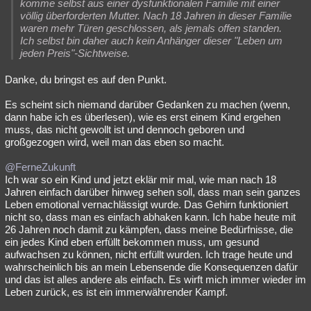
komme selbst aus einer dysfunktionalen Familie mit einer
völlig überforderten Mutter. Nach 18 Jahren in dieser Familie
waren mehr Türen geschlossen, als jemals offen standen.
Ich selbst bin daher auch kein Anhänger dieser "Leben um
jeden Preis"-Sichtweise.
Danke, du bringst es auf den Punkt.
Es scheint sich niemand darüber Gedanken zu machen (wenn,
dann habe ich es überlesen), wie es erst einem Kind ergehen
muss, das nicht gewollt ist und dennoch geboren und
großgezogen wird, weil man das eben so macht.
@FerneZukunft
Ich war so ein Kind und jetzt eklär mir mal, wie man nach 18
Jahren einfach darüber hinweg sehen soll, dass man sein ganzes
Leben emotional vernachlässigt wurde. Das Gehirn funktioniert
nicht so, dass man es einfach abhaken kann. Ich habe heute mit
26 Jahren noch damit zu kämpfen, dass meine Bedürfnisse, die
ein jedes Kind eben erfüllt bekommen muss, um gesund
aufwachsen zu können, nicht erfüllt wurden. Ich trage heute und
wahrscheinlich bis an mein Lebensende die Konsequenzen dafür
und das ist alles andere als einfach. Es wirft mich immer wieder im
Leben zurück, es ist ein immerwährender Kampf.