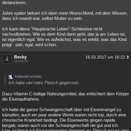
distanzieren.
Jahre später bekam ich dann mein Wunschkind, mit dem Wissen,
dass ich soweit war, selbst Mutter zu sein.
Ich kann diese "Hauptsache Leben"-Sichtweise nicht
nachvollziehen. Wie es dem Kind dann geht, das ja am Leben ist,
ist eigentlich egal. Wie es aufwächst, was es erlebt, was das Kind
prägt - pah, egal, wird schon.
Becky
16.02.2017 um 16:22
versteckt
Kältezeit schrieb:
Ich habe viel rotes Fleisch gegessen.
Dazu Vitamin C-haltige Nahrungsmittel, das erleichtert dem Körper
die Eisenaufnahme.
Ich hatte die ganze Schwangerschaft über mit Eisenmangel zu
kämpfen, auch ein paar andere Werte waren nicht top, durch eine
chronische Krankheit bedingt. Die Eisenwerte gingen rapide
bergab, waren auch vor der Schwangerschaft nie gut und ich
kam nichtmal mit Eisenpräparaten dagegen an. Fleisch essen ging