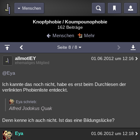
Menschen
Bereiche
Knopfphobie / Koumpounophobie
162 Beiträge
Echtzeit
Diskussionen
Blogs
Videos
Statistiken
Menschen
Mehr
Chat
Wiki
Neuigkeiten
2
Seite
8
/ 8
meine Rubriken
allmotlEY
01.06.2012 um 12:16
Menschen
Wissenschaft
Politik
Mystery
Kriminalfälle
ehemaliges Mitglied
Spiritualität
Verschwörungen
Technologie
Ufologie
@Eya
Ich kannte das noch nicht, habe es erst beim Durchlesen der
Natur
Umfragen
Unterhaltung
verlinkten Phobienliste entdeckt.
weitere Rubriken
Eya schrieb:
Philosophie
Träume
Orte
Esoterik
Literatur
Alfred Jodokus Quak
Astronomie
Helpdesk
Gruppen
Gaming
Filme
Denn kenne ich auch nicht. Ist das eine Bildungslücke?
Musik
Clash
Verbesserungen
Allmystery
English
Eya
01.06.2012 um 12:18
Übersichten