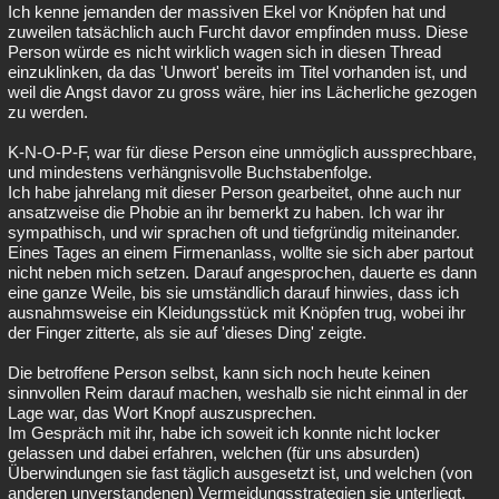
Ich kenne jemanden der massiven Ekel vor Knöpfen hat und
zuweilen tatsächlich auch Furcht davor empfinden muss. Diese
Person würde es nicht wirklich wagen sich in diesen Thread
einzuklinken, da das 'Unwort' bereits im Titel vorhanden ist, und
weil die Angst davor zu gross wäre, hier ins Lächerliche gezogen
zu werden.
K-N-O-P-F, war für diese Person eine unmöglich aussprechbare,
und mindestens verhängnisvolle Buchstabenfolge.
Ich habe jahrelang mit dieser Person gearbeitet, ohne auch nur
ansatzweise die Phobie an ihr bemerkt zu haben. Ich war ihr
sympathisch, und wir sprachen oft und tiefgründig miteinander.
Eines Tages an einem Firmenanlass, wollte sie sich aber partout
nicht neben mich setzen. Darauf angesprochen, dauerte es dann
eine ganze Weile, bis sie umständlich darauf hinwies, dass ich
ausnahmsweise ein Kleidungsstück mit Knöpfen trug, wobei ihr
der Finger zitterte, als sie auf 'dieses Ding' zeigte.
Die betroffene Person selbst, kann sich noch heute keinen
sinnvollen Reim darauf machen, weshalb sie nicht einmal in der
Lage war, das Wort Knopf auszusprechen.
Im Gespräch mit ihr, habe ich soweit ich konnte nicht locker
gelassen und dabei erfahren, welchen (für uns absurden)
Überwindungen sie fast täglich ausgesetzt ist, und welchen (von
anderen unverstandenen) Vermeidungsstrategien sie unterliegt.