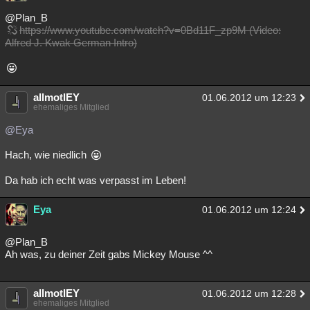
Besucht
Teilgenommen
Alle
Neue
Geschlossen
@Plan_B
https://www.youtube.com/watch?v=0Bd11F_zp9M (Video:
Alfred J. Kwak German Intro)
Lesenswert
Schlüsselwörter
allmotlEY
01.06.2012 um 12:23
ehemaliges Mitglied
@Eya
Hach, wie niedlich
Da hab ich echt was verpasst im Leben!
Eya
01.06.2012 um 12:24
@Plan_B
Ah was, zu deiner Zeit gabs Mickey Mouse ^^
allmotlEY
01.06.2012 um 12:28
ehemaliges Mitglied