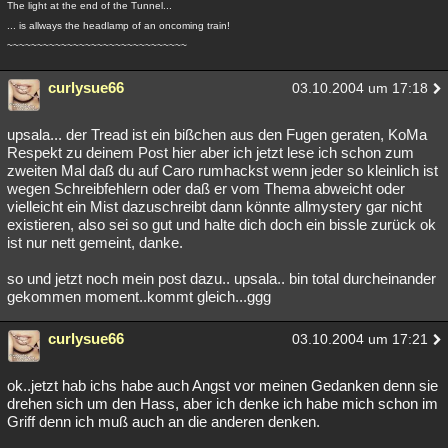
The light at the end of the Tunnel...
Besucht
Teilgenommen
Alle
Neue
Geschlossen
... is allways the headlamp of an oncoming train!
~~~~~~~~~~~~~~~~~~~~~~~~~~~~~~
Lesenswert
Schlüsselwörter
curlysue66
03.10.2004 um 17:18
upsala... der Tread ist ein bißchen aus den Fugen geraten, KoMa
Respekt zu deinem Post hier aber ich jetzt lese ich schon zum
zweiten Mal daß du auf Caro rumhackst wenn jeder so kleinlich ist
wegen Schreibfehlern oder daß er vom Thema abweicht oder
vielleicht ein Mist dazuschreibt dann könnte allmystery gar nicht
existieren, also sei so gut und halte dich doch ein bissle zurück ok
ist nur nett gemeint, danke.
so und jetzt noch mein post dazu.. upsala.. bin total durcheinander
gekommen moment..kommt gleich...ggg
curlysue66
03.10.2004 um 17:21
ok..jetzt hab ichs habe auch Angst vor meinen Gedanken denn sie
drehen sich um den Hass, aber ich denke ich habe mich schon im
Griff denn ich muß auch an die anderen denken.