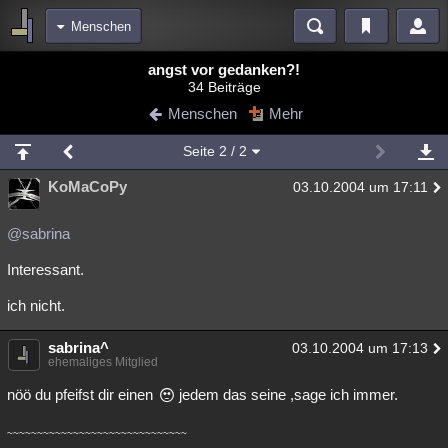
Menschen
Bereiche
angst vor gedanken?!
34 Beiträge
Echtzeit
Diskussionen
Blogs
Videos
Statistiken
Menschen
Mehr
Chat
Wiki
Neuigkeiten
2
Seite
2
/ 2
meine Rubriken
KoMaCoPy
03.10.2004 um 17:11
Menschen
Wissenschaft
Politik
Mystery
Kriminalfälle
Spiritualität
Verschwörungen
Technologie
Ufologie
@sabrina
Interessant.
Natur
Umfragen
Unterhaltung
weitere Rubriken
ich nicht.
Philosophie
Träume
Orte
Esoterik
Literatur
sabrina^
03.10.2004 um 17:13
ehemaliges Mitglied
Astronomie
Helpdesk
Gruppen
Gaming
Filme
nöö du pfeifst dir einen
jedem das seine ,sage ich immer.
Musik
Clash
Verbesserungen
Allmystery
English
~~~~~~~~~~~~~~~~~~~~~~~~~~~~~~
Übersichten