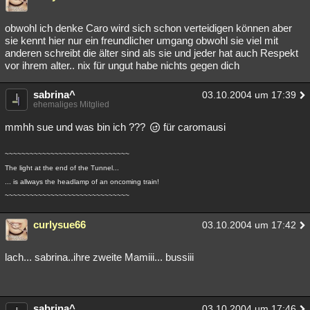
obwohl ich denke Caro wird sich schon verteidigen können aber
sie kennt hier nur ein freundlicher umgang obwohl sie viel mit
anderen schreibt die älter sind als sie und jeder hat auch Respekt
vor ihrem alter.. nix für ungut habe nichts gegen dich
sabrina^
03.10.2004 um 17:39
ehemaliges Mitglied
mmhh sue und was bin ich ???
für caromausi
~~~~~~~~~~~~~~~~~~~~~~~~~~~~~~
The light at the end of the Tunnel...
... is allways the headlamp of an oncoming train!
~~~~~~~~~~~~~~~~~~~~~~~~~~~~~~
curlysue66
03.10.2004 um 17:42
lach... sabrina..ihre zweite Mamiii... bussiii
sabrina^
03.10.2004 um 17:46