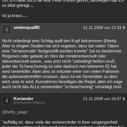
Oh, ich habe noch nie was Peter Kürten gehört, deswegen hab ich
so blöd gefragt....
Besucht
Teilgenommen
Alle
Neue
Geschlossen
Ist ja krass....
Lesenswert
Schlüsselwörter
seelenqual80
21.11.2008 um 12:33
Nicht unbedingt eine Schlag audf den Kopf bekommen @betty.
Aber in eingien Studien hat sich ergeben, dass bie vielen Tätern
eine "hirnanomalie" festgestellt werden konnte" Sei es bestimmte
Regionen oder gebiete im Hirn die minderentwickelt oder
überentwickelt waren...was jetzt nicht "unbedingt heißen muß,
jeder der Schwachsinnig ist oder dadruch nen kleineren IQ hat
wird serienkiller. Aber dies ist mitunter einer von vielen Faktoren
die aufeinandertreffen müüsen, dass so ein Serientäter zu dem
wird ,was er wird. Ausnahmen bestätgen die Regel, aber ich sage
auch nicht das ALLe sereientäter "schwachsinnig" veranlagt sind.
Koriander
21.11.2008 um 16:07
ehemaliges Mitglied
@betty_paige
"auffällig ist, dass viele der serienmörder in ihrer vergangenheit