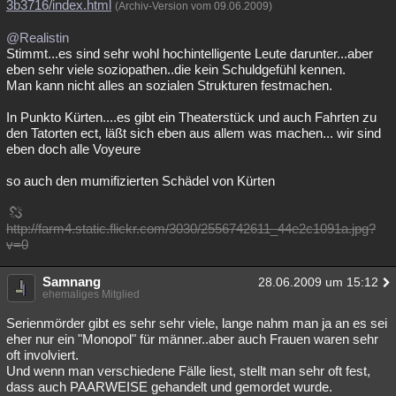
3b3716/index.html
(Archiv-Version vom 09.06.2009)
@Realistin
Stimmt...es sind sehr wohl hochintelligente Leute darunter...aber
eben sehr viele soziopathen..die kein Schuldgefühl kennen.
Man kann nicht alles an sozialen Strukturen festmachen.
In Punkto Kürten....es gibt ein Theaterstück und auch Fahrten zu
den Tatorten ect, läßt sich eben aus allem was machen... wir sind
eben doch alle Voyeure
so auch den mumifizierten Schädel von Kürten
http://farm4.static.flickr.com/3030/2556742611_44e2c1091a.jpg?
v=0
Samnang
28.06.2009 um 15:12
ehemaliges Mitglied
Serienmörder gibt es sehr sehr viele, lange nahm man ja an es sei
eher nur ein "Monopol" für männer..aber auch Frauen waren sehr
oft involviert.
Und wenn man verschiedene Fälle liest, stellt man sehr oft fest,
dass auch PAARWEISE gehandelt und gemordet wurde.