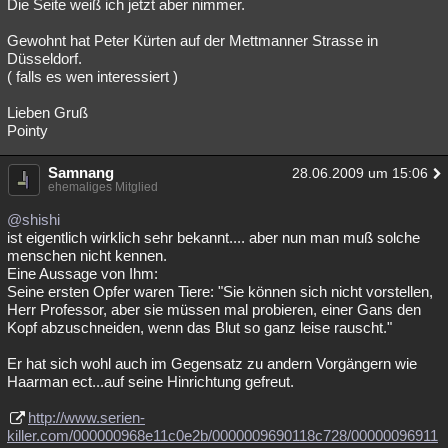
Die Seite weiß ich jetzt aber nimmer.
Gewohnt hat Peter Kürten auf der Mettmanner Strasse in
Düsseldorf.
( falls es wen interessiert )
Lieben Gruß
Pointy
Samnang
28.06.2009 um 15:06
ehemaliges Mitglied
@shishi
ist eigentlich wirklich sehr bekannt.... aber nun man muß solche
menschen nicht kennen.
Eine Aussage von Ihm:
Seine ersten Opfer waren Tiere: "Sie können sich nicht vorstellen,
Herr Professor, aber sie müssen mal probieren, einer Gans den
Kopf abzuschneiden, wenn das Blut so ganz leise rauscht."
Er hat sich wohl auch im Gegensatz zu andern Vorgängern wie
Haarman ect...auf seine Hinrichtung gefreut.
http://www.serien-
killer.com/000000968e11c0e2b/0000009690118c728/00000096911