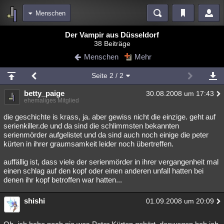
Menschen
Bereiche
Der Vampir aus Düsseldorf
38 Beiträge
Echtzeit
Diskussionen
Blogs
Videos
Statistiken
Menschen
Mehr
Chat
Wiki
Neuigkeiten
Seite
2
/ 2
meine Rubriken
betty_paige
30.08.2008 um 17:43
Menschen
Wissenschaft
Politik
Mystery
Kriminalfälle
ehemaliges Mitglied
Spiritualität
Verschwörungen
Technologie
Ufologie
die geschichte is krass, ja. aber gewiss nicht die einzige. geht auf
serienkiller.de und da sind die schlimmsten bekannten
serienmörder aufgelistet und da sind auch noch einige die peter
Natur
Umfragen
Unterhaltung
kürten in ihrer graumsamkeit leider noch übertreffen.
weitere Rubriken
auffällig ist, dass viele der serienmörder in ihrer vergangenheit mal
Philosophie
Träume
Orte
Esoterik
Literatur
einen schlag auf den kopf oder einen anderen unfall hatten bei
denen ihr kopf betroffen war hatten...
Astronomie
Helpdesk
Gruppen
Gaming
Filme
shishi
01.09.2008 um 20:09
Musik
Clash
Verbesserungen
Allmystery
English
Übersichten