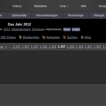
Videos
Statistiken
Chat
Wiki
Neuig
2
le
Spiritualität
Verschwörungen
Technologie
Ufologie
Das Jahr 2012
er:
2012
,
Weltuntergang
,
Schicksal
▪ Abonnieren:
Feed
E-Mail
249 Videos
Beobachten
Antworten
Suchen
Infos
ige
1
...
1.257
1.307
1.347
1.355
1.356
1.357
1.358
1.359
1.367
1.407
1.