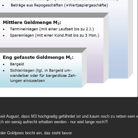
it August, dass M3 hochgradig gefährdet ist und kaum noch zu retten sein wi
ch ein wenig aufrecht erhalten werden - nur wiel lange noch?!
er Goldpreis bricht ein, das steht bevor.