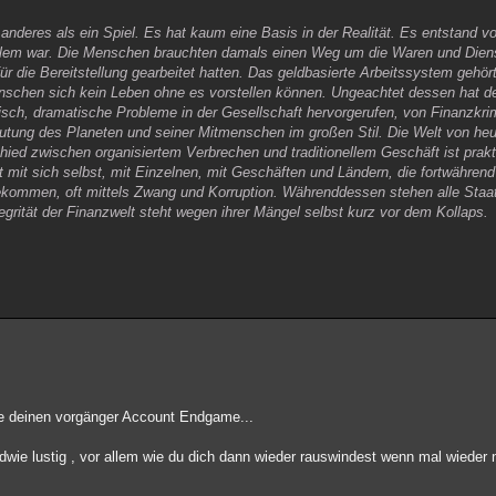
 anderes als ein Spiel. Es hat kaum eine Basis in der Realität. Es entstand v
blem war. Die Menschen brauchten damals einen Weg um die Waren und Diens
für die Bereitstellung gearbeitet hatten. Das geldbasierte Arbeitssystem gehö
enschen sich kein Leben ohne es vorstellen können. Ungeachtet dessen hat
isch, dramatische Probleme in der Gesellschaft hervorgerufen, von Finanzkrim
ung des Planeten und seiner Mitmenschen im großen Stil. Die Welt von heute
ied zwischen organisiertem Verbrechen und traditionellem Geschäft ist prakti
mit sich selbst, mit Einzelnen, mit Geschäften und Ländern, die fortwährend
ekommen, oft mittels Zwang und Korruption. Währenddessen stehen alle Staat
tegrität der Finanzwelt steht wegen ihrer Mängel selbst kurz vor dem Kollaps.
e deinen vorgänger Account Endgame...
wie lustig , vor allem wie du dich dann wieder rauswindest wenn mal wieder n