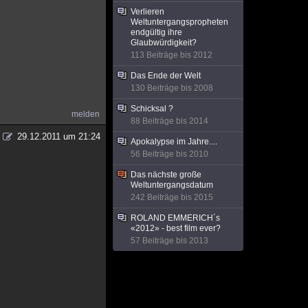
Verlieren
Weltuntergangspropheten
endgültig ihre
Glaubwürdigkeit?
113 Beiträge bis 2012
Das Ende der Welt
130 Beiträge bis 2008
Schicksal ?
melden
88 Beiträge bis 2014
29.12.2011 um 21:24
Apokalypse im Jahre....
56 Beiträge bis 2010
Das nächste große
Weltuntergangsdatum
242 Beiträge bis 2015
ROLAND EMMERICH´s
«2012» - best film ever?
57 Beiträge bis 2013