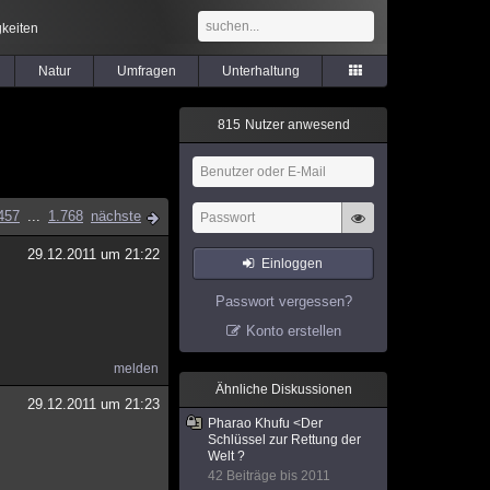
keiten
Natur
Umfragen
Unterhaltung
8
1
5
Nutzer anwesend
457
...
1.768
nächste
29.12.2011 um 21:22
Einloggen
Passwort vergessen?
Konto erstellen
melden
Ähnliche Diskussionen
29.12.2011 um 21:23
Pharao Khufu <Der
Schlüssel zur Rettung der
Welt ?
42 Beiträge bis 2011