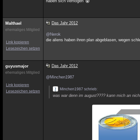
haben sich verflogen
Das Jahr 2012
Malthael
ehemaliges Mitglied
@Nerok
die aliens haben ihren plan abgeblasen, wegen schle
Link kopieren
Lesezeichen setzen
Das Jahr 2012
guyusmajor
ehemaliges Mitglied
@Minchen1987
Link kopieren
Minchen1987 schrieb:
Lesezeichen setzen
was war denn im august???? kann mich an nicht