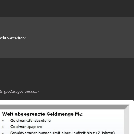
cht wetterfront.
s großartiges erinnern.