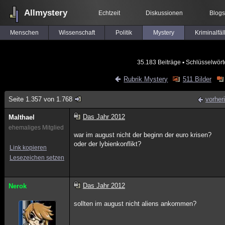
Allmystery
Echtzeit
Diskussionen
Blogs
Menschen
Wissenschaft
Politik
Mystery
Kriminalfäl
35.183 Beiträge
▪ Schlüsselwört
Rubrik Mystery
511 Bilder
Seite 1.357 von 1.768
vorher
Das Jahr 2012
Malthael
ehemaliges Mitglied
war im august nicht der beginn der euro krisen?
oder der lybienkonflikt?
Link kopieren
Lesezeichen setzen
Das Jahr 2012
Nerok
sollten im august nicht aliens ankommen?