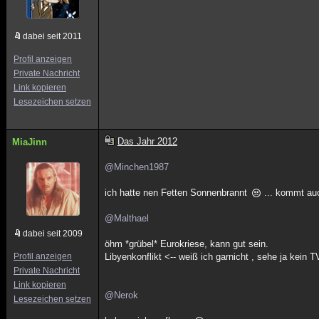
dabei seit 2011
Profil anzeigen
Private Nachricht
Link kopieren
Lesezeichen setzen
Das Jahr 2012
MiaJinn
@Minchen1987
ich hatte nen Fetten Sonnenbrannt
... kommt auc
@Malthael
dabei seit 2009
öhm *grübel* Eurokriese, kann gut sein.
Profil anzeigen
Libyenkonflikt <-- weiß ich garnicht , sehe ja kein
Private Nachricht
Link kopieren
@Nerok
Lesezeichen setzen