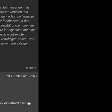
or Jahrtausenden, als
te zu verteilen und
rt nun schon so lange zu
 der Mechanismus des
inalität und emotionaler
 ist eigentlich nur eine
sch nicht existent.
 verteidigen wollen, was
en mit aberwitzigen
melden
29.12.2011 um 21:48
ix eingetroffen ist