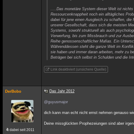
.....Das monetäre System dieser Welt ist nichts
Ressourcenknappheit noch ein alltägliches Pro
dabei für jene einen Ausgleich zu schaffen, die 
unserer Gesellschaft, dass sich die meisten M
Systems, sowohl strukturell als auch psycholog
Verwerfung, bis zum Missbrauch und zur Ausbeut
Reihe genossenschaftlicher Mafias. Ein Untersch
Währenddessen steht die ganze Welt im Konflikt 
sie haben und immer daran arbeiten, mehr zu b
Beträgen bei sich selbst in Schulden und die In
Link deaktiviert (unsichere Quelle)
Das Jahr 2012
DerBobo
@guyusmajor
dich kann man echt nicht ernst nehmen genauso wi
Deine missglückten Prophezeiungen sind aber irgend
dabei seit 2011