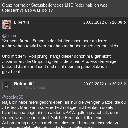
Ganz normaler Statusbericht des LHC (oder hab ich was
übersehn?) also was solls?
Libertin
20.02.2012 um 20:08
@gilford
Sonnenstürme können in der Tat den einen oder anderen
technischen Ausfall verursachen mehr aber auch erstmal nicht.
Und mit dem "Polsprung" hängt dieser schon mal gar nicht
zusammen, die Umpolung der Erde ist ein Prozess der einige
tausend Jahre andauert und nicht spontan ganz plötzlich
geschieht.
GöttinLilif
20.02.2012 um 20:22
ehemaliges Mitglied
@zodiac68
Naja ich habe mehr geschrieben, als nur die wenigen Sätze, die du
zitiertest. Man kann so eine Technologie nicht einfach so als
harmlos und ungefährlich ab tuen. AKW galten ja auch als sehr
sicher, was sie nicht sind! Solche Berichte stellen eine
Aufforderung dar, sich mehr mit diesem Thema auseinander zu
setzen und nicht einfach blind alles zu dulden, was