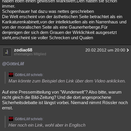
haben eben einen gewissen Marktwert.Den hatten sie schon
immer.
Schopenhauer hat dazu was nettes geschrieben
Die Welt erscheint von der ästhetischen Seite betrachtet als ein
Karikaturenkabinett,von der intellektuellen als ein Narrenhaus und
von der moralischen Seite als eine Gaunerherberge.Für
denjenigen der sich dem Grauen der Wirklichkeit ausgesetzt
sieht,erscheint sie voller Schrecken und Qualen
zodiac68
20.02.2012 um 20:00
ehemaliges Mitglied
@GöttinLilif
GöttinLilif schrieb:
Man könnte zum Beispiel den Link über dem Video anklicken.
Auf eine Pressemitteilung von "Wunderwelt"? Also bitte, warum
nicht gleich die Bild-Zeitung? Und die dort angesprochene
Sicherheitsdebatte ist längst vorbei. Niemand nimmt Rössler noch
ernst.
GöttinLilif schrieb:
Hier noch ein Link, wohl aber in Englisch