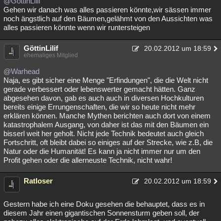
@GöttinLilif
Gehen wir danach was alles passieren könnte,wir sässen immer
Besucht
Teilgenommen
Alle
Neue
Geschlossen
noch ängstlich auf den Bäumen,gelähmt von den Aussichten was
alles passieren könnte wenn wir runtersteigen
Lesenswert
Schlüsselwörter
GöttinLilif
20.02.2012 um 18:59
ehemaliges Mitglied
@Warhead
Naja, es gibt sicher eine Menge "Erfindungen", die die Welt nicht
gerade verbessert oder lebenswerter gemacht hätten. Ganz
abgesehen davon, gab es auch auch in diversen Hochkulturen
bereits einige Errungenschaften, die wir so heute nicht mehr
erklären können. Manche Mythen berichten auch dort von einem
katastrophalem Ausgang, von daher ist das mit den Bäumen ein
bisserl weit her geholt. Nicht jede Technik bedeutet auch gleich
Fortschritt, oft bleibt dabei so einiges auf der Strecke, wie z.B, die
Natur oder die Humanität! Es kann ja nicht immer nur um den
Profit gehen oder die allerneuste Technik, nicht wahr!
Ratloser
20.02.2012 um 18:59
Gestern habe ich eine Doku gesehen die behauptet, dass es in
diesem Jahr einen gigantischen Sonnensturm geben soll, der