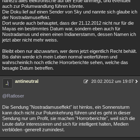
nahezu alles elektronische auf der Erde lahmlegt, und eventuell
auch zur Polumwandlung führen könnte.
Die Doku lief auf einen Sender von Sky und nannte sich glaube ich
der Nostradamuseffekt.
Dort wurde auch behauptet, dass der 21.12.2012 nicht nur für die
Mayas ein bestimmtes Datum war, sondern eben auch für
Nostradamus und einen einen Indianerstamm, dessen Namen ich
jetzt aber nicht mehr weiss.
Bleibt eben nur abzuwarten, wer denn jetzt eigentlich Recht behält.
Bis dahin werde ich mein Leben normal weiterführen und
wahrscheinlich noch etliche Horrorberichte sehen, welche das
besagte Datum betreffen.
antineutral
20.02.2012 um 19:07
@Ratloser
Die Sendung "Nostradamuseffekt" ist hirnlos, ein Sonnensturm
kann doch nicht zur Polumkehrung führen und es geht in dieser
Sendung nur um Profit, sie machen "Horrorberichte", weil sich die
Leute dafür interessieren und sich für intelligent halten, Medien
verblöden -generell zumindest.