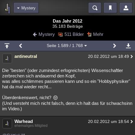
Mystery
Bereiche
Das Jahr 2012
35.183 Beiträge
Echtzeit
Diskussionen
Blogs
Videos
Statistiken
Mystery
511 Bilder
Mehr
Chat
Wiki
Neuigkeiten
2
Seite
1.589
/ 1.768
meine Rubriken
antineutral
20.02.2012 um 18:49
Menschen
Wissenschaft
Politik
Mystery
Kriminalfälle
Spiritualität
Verschwörungen
Technologie
Ufologie
Die "besten" (oder zumindest erfogreichsten) Wissenschaftler
zerbrechen sich andauernd den Kopf,
was alles schlimmes passieren kann und so ein "Hobbyphysiker"
Natur
Umfragen
Unterhaltung
hat da mal wieder recht...
weitere Rubriken
Überdenkenswert, nicht?
Philosophie
Träume
Orte
Esoterik
Literatur
(Und versteht mich nicht falsch, denn ich halt das für schwachsinn
im Video.)
Astronomie
Helpdesk
Gruppen
Gaming
Filme
Warhead
20.02.2012 um 18:54
Musik
Clash
Verbesserungen
Allmystery
English
ehemaliges Mitglied
Übersichten