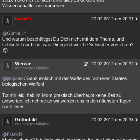
Wissenschaftler uns vorsetzen.
FrankD
20.02.2012 um 20:31
@GöttinLilif
Und warum beschäftigst Du Dich nicht mit dem Thema, und
schluckst nur blind, was Dir irgend welche Schwafler vorsetzen?
Werwie
20.02.2012 um 20:32
ehemaliges Mitglied
@jimjones
: Ganz einfach mit der Waffe des `ärmeren Staates´ =
biologischen Waffen!
Tut mir leid, hab im Mom praktisch überhaupt keine Zeit zu
antworten, ich nehme an wir werden uns in den nächsten Tagen
noch lesen.
GöttinLilif
20.02.2012 um 20:38
ehemaliges Mitglied
@FrankD
Mache ich das? Ich finde nicht. Ich denke für uns Laien auf diesem