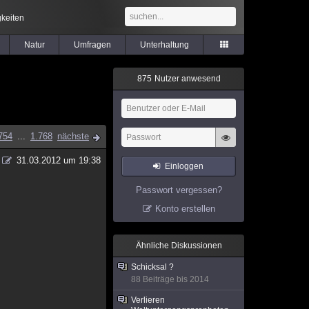
keiten
Natur
Umfragen
Unterhaltung
8
7
5
Nutzer anwesend
754
...
1.768
nächste
31.03.2012 um 19:38
Einloggen
Passwort vergessen?
Konto erstellen
Ähnliche Diskussionen
Schicksal ?
88 Beiträge bis 2014
Verlieren