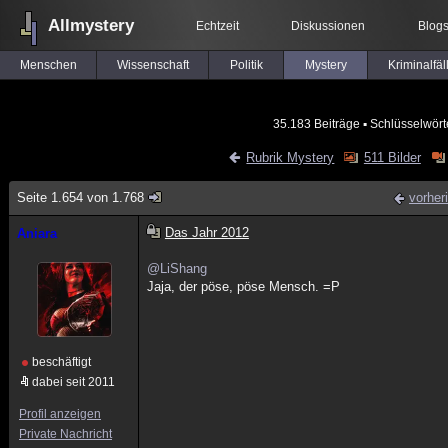
Allmystery
Echtzeit
Diskussionen
Blog
Menschen
Wissenschaft
Politik
Mystery
Kriminalfäl
35.183 Beiträge
▪ Schlüsselwört
Rubrik Mystery
511 Bilder
Seite 1.654 von 1.768
vorher
Das Jahr 2012
Aniara
@LiShang
Jaja, der pöse, pöse Mensch. =P
beschäftigt
dabei seit 2011
Profil anzeigen
Private Nachricht