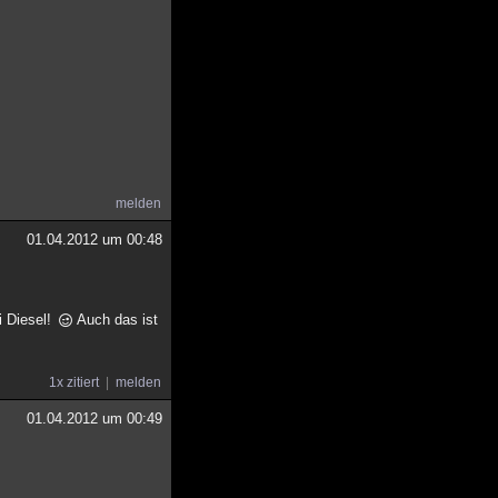
melden
01.04.2012 um 00:48
i Diesel!
Auch das ist
1x zitiert
melden
01.04.2012 um 00:49