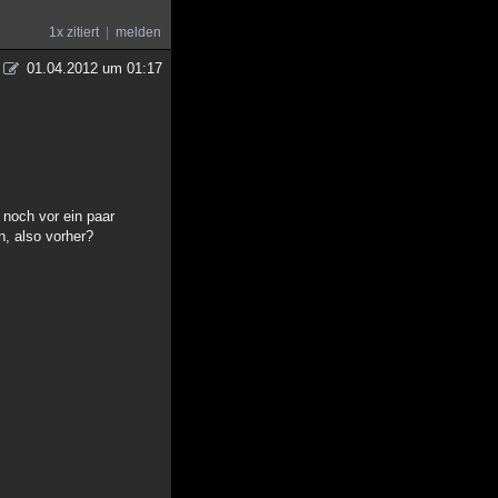
1x zitiert
melden
01.04.2012 um 01:17
 noch vor ein paar
, also vorher?