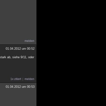
melden
01.04.2012 um 00:52
stark ab, siehe 9/11, oder
1x zitiert
melden
01.04.2012 um 00:53