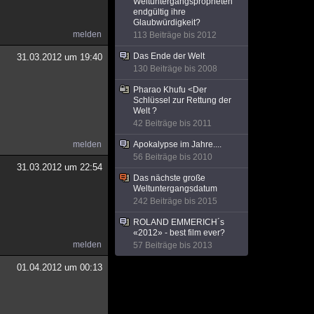
Weltuntergangspropheten
endgültig ihre
Glaubwürdigkeit?
melden
113 Beiträge bis 2012
Das Ende der Welt
31.03.2012 um 19:40
130 Beiträge bis 2008
Pharao Khufu <Der
Schlüssel zur Rettung der
Welt ?
42 Beiträge bis 2011
melden
Apokalypse im Jahre....
56 Beiträge bis 2010
31.03.2012 um 22:54
Das nächste große
Weltuntergangsdatum
242 Beiträge bis 2015
ROLAND EMMERICH´s
«2012» - best film ever?
melden
57 Beiträge bis 2013
01.04.2012 um 00:13