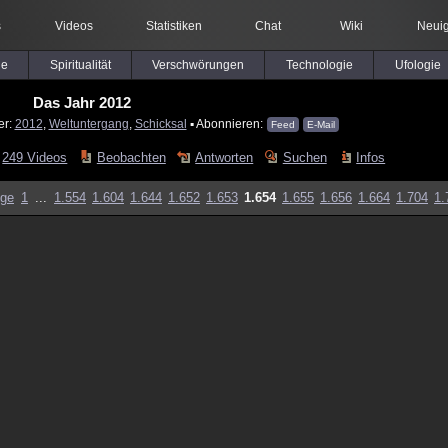
s
Videos
Statistiken
Chat
Wiki
Neuig
le
Spiritualität
Verschwörungen
Technologie
Ufologie
Das Jahr 2012
er:
2012
,
Weltuntergang
,
Schicksal
▪ Abonnieren:
Feed
E-Mail
249 Videos
Beobachten
Antworten
Suchen
Infos
ige
1
...
1.554
1.604
1.644
1.652
1.653
1.654
1.655
1.656
1.664
1.704
1.