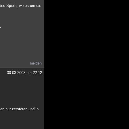
 des Spiels, wo es um die
.
melden
30.03.2008 um 22:12
nnen nur zerstören und in