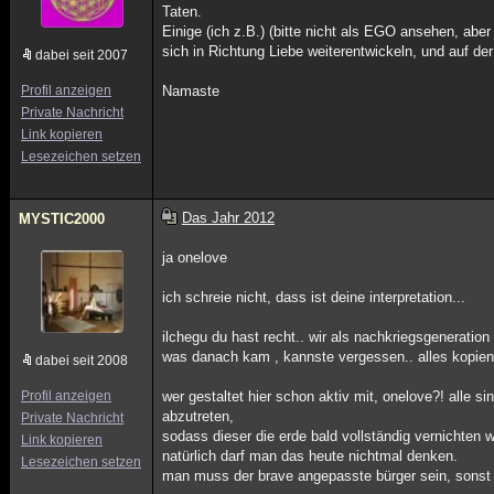
Taten.
Einige (ich z.B.) (bitte nicht als EGO ansehen, ab
sich in Richtung Liebe weiterentwickeln, und auf de
dabei seit 2007
Profil anzeigen
Namaste
Private Nachricht
Link kopieren
Lesezeichen setzen
Das Jahr 2012
MYSTIC2000
ja onelove
ich schreie nicht, dass ist deine interpretation...
ilchegu du hast recht.. wir als nachkriegsgeneratio
was danach kam , kannste vergessen.. alles kopie
dabei seit 2008
Profil anzeigen
wer gestaltet hier schon aktiv mit, onelove?! alle s
abzutreten,
Private Nachricht
sodass dieser die erde bald vollständig vernichten 
Link kopieren
natürlich darf man das heute nichtmal denken.
Lesezeichen setzen
man muss der brave angepasste bürger sein, sons