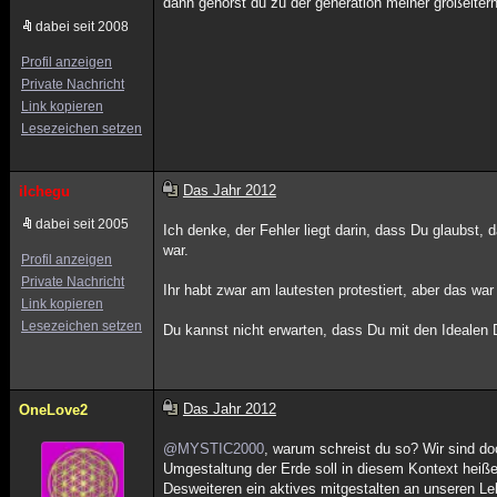
dann gehörst du zu der generation meiner großelter
dabei seit 2008
Profil anzeigen
Private Nachricht
Link kopieren
Lesezeichen setzen
Das Jahr 2012
ilchegu
dabei seit 2005
Ich denke, der Fehler liegt darin, dass Du glaubst, 
war.
Profil anzeigen
Private Nachricht
Ihr habt zwar am lautesten protestiert, aber das wa
Link kopieren
Lesezeichen setzen
Du kannst nicht erwarten, dass Du mit den Idealen
Das Jahr 2012
OneLove2
@MYSTIC2000
, warum schreist du so? Wir sind do
Umgestaltung der Erde soll in diesem Kontext heiße
Desweiteren ein aktives mitgestalten an unseren 