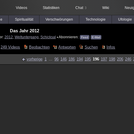
Videos
Statistiken
Chat
Wiki
Neuig
3
le
Spiritualität
Verschwörungen
Technologie
Ufologie
Das Jahr 2012
er:
2012
,
Weltuntergang
,
Schicksal
▪ Abonnieren:
Feed
E-Mail
249 Videos
Beobachten
Antworten
Suchen
Infos
vorherige
1
...
96
146
186
194
195
196
197
198
206
246