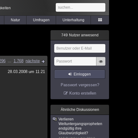
keiten
Natur
Umfragen
Unterhaltung
7
4
9
Nutzer anwesend
296
...
1.768
nächste
28.03.2008 um 11:21
Einloggen
Passwort vergessen?
Konto erstellen
Ähnliche Diskussionen
Verlieren
Weltuntergangspropheten
endgültig ihre
Glaubwürdigkeit?