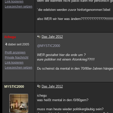
wem die wahrheit nicht passt kann mir persönlich ge
Link kopieren
Lesezeichen setzen
´die edelsten werden zuvor hinfortgenommen´bibel
also WER wir hier was ändern??????????????!!!!!!!!!!
Das Jahr 2012
ilchegu
dabei seit 2005
@MYSTIC2000
Profil anzeigen
WER gestaltet hier die erde um ?
Private Nachricht
eure politiker mit einem Atomkrieg??!!!!
Link kopieren
Lesezeichen setzen
Du scheinst da mental in den 70/80er-Jahren hänge
Das Jahr 2012
MYSTIC2000
ichegu
was heißt mental in den /0/80gern?
muss man heute wieder politikergläubig sein?