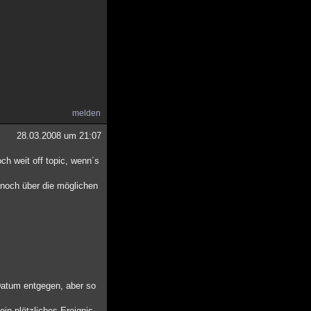
melden
28.03.2008 um 21:07
ch weit off topic, wenn´s
 noch über die möglichen
Datum entgegen, aber so
in plötzliches Ereignis