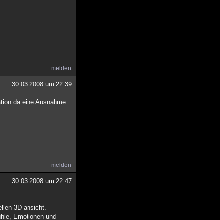
melden
30.03.2008 um 22:39
eration da eine Ausnahme
melden
30.03.2008 um 22:47
ellen 3D ansicht.
ühle, Emotionen und