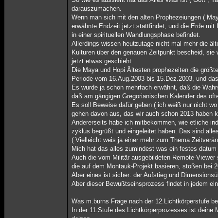
darauszumachen.
Wenn man sich mit den alten Prophezeiungen ( Maya,
erwähnte Endzeit jetzt stattfindet, und die Erde mi
in einer spirituellen Wandlungsphase befindet.
Allerdings wissen heutzutage nicht mal mehr die äl
Kulturen über den genauen Zeitpunkt bescheid, sie 
jetzt etwas geschieht.
Die Maya und Hopi Ältesten prophezeiten die größt
Periode vom 16.Aug.2003 bis 15.Dez.2003, und das am
Es wurde ja schon mehrfach erwähnt, daß die Wahrsc
daß am gängigen Gregorianischen Kalender des öft
Es soll Beweise dafür geben ( ich weiß nur nicht w
gehen davon aus, das wir auch schon 2013 haben k
Andererseits habe ich mitbekommen, wie etliche in
zyklus begrüßt und eingeleitet haben. Das sind all
( Vielleicht weis ja einer mehr zum Thema Zeitverä
Mich hat das alles zumindest was ein festes datum 20
Auch die vom Militär ausgebildeten Remote-Viewer 
die auf dem Montauk-Projekt basieren, stoßen bei 
Aber eines ist sicher: der Aufstieg und Dimensionsübe
Aber dieser Bewußtseinsprozess findet in jedem ei
Was m.burns Frage nach der 12.Lichtkörperstufe betri
In der 11.Stufe des Lichtkörperprozesses ist deine M