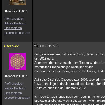
dabei seit 2008
Profil anzeigen
Private Nachricht
Link kopieren
Lesezeichen setzen
Das Jahr 2012
OneLove2
nein, keine weiteren Infos über Osho, der ist schlie
um 2012 geht.
Aber immerhin ein versuch, dem Thema wieder eine l
materiellen Erscheinungen spekuliert wurde.
Zum auffrischen ein wenig back to the Roots, da d
dabei seit 2007
Auf seite 9 schrieb OneLove (war 2004, also sti
Profil anzeigen
" Was ich bis jetzt darüber rausfinden konnte: Ich bi
So ist es auch mit der Thematik 2012.
Private Nachricht
Link kopieren
ich fieberte auch lange nach dem Beginn meiner b
Lesezeichen setzen
spektakulär wird das wohl nicht werden, wie man z
So wie es aussieht hat das Alles Was Ist ( Gott , 