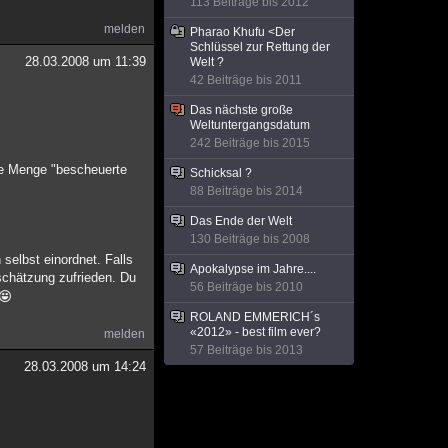
113 Beiträge bis 2012
melden
Pharao Khufu <Der
Schlüssel zur Rettung der
28.03.2008 um 11:39
Welt ?
42 Beiträge bis 2011
Das nächste große
Weltuntergangsdatum
242 Beiträge bis 2015
ede Menge "bescheuerte
Schicksal ?
88 Beiträge bis 2014
Das Ende der Welt
130 Beiträge bis 2008
selbst einordnet. Falls
Apokalypse im Jahre....
nschätzung zufrieden. Du
56 Beiträge bis 2010
ROLAND EMMERICH´s
«2012» - best film ever?
melden
57 Beiträge bis 2013
28.03.2008 um 14:24