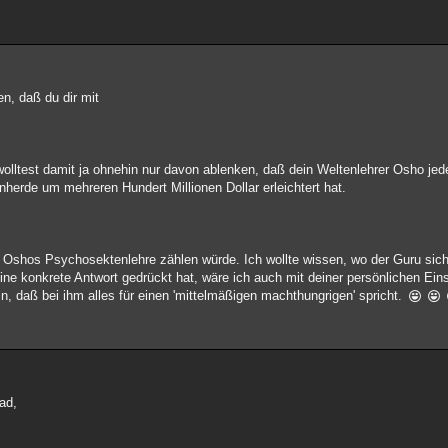
n, daß du dir mit
 wolltest damit ja ohnehin nur davon ablenken, daß dein Weltenlehrer Osho j
herde um mehreren Hundert Millionen Dollar erleichtert hat.
 in Oshos Psychosektenlehre zählen würde. Ich wollte wissen, wo der Guru sich 
eine konkrete Antwort gedrückt hat, wäre ich auch mit deiner persönlichen Ei
n, daß bei ihm alles für einen 'mittelmäßigen machthungrigen' spricht.
ad,