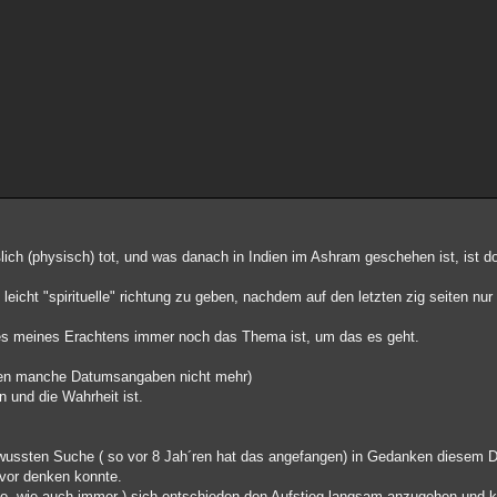
ßlich (physisch) tot, und was danach in Indien im Ashram geschehen ist, ist do
eicht "spirituelle" richtung zu geben, nachdem auf den letzten zig seiten nur
ies meines Erachtens immer noch das Thema ist, um das es geht.
mmen manche Datumsangaben nicht mehr)
n und die Wahrheit ist.
ewussten Suche ( so vor 8 Jah´ren hat das angefangen) in Gedanken diesem 
uvor denken konnte.
Tao, wie auch immer ) sich entschieden den Aufstieg langsam anzugehen und ke