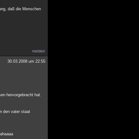
fnung, daß die Menschen
melden
30.03.2008 um 22:55
sen hervorgebracht hat.
an den vater staat
hahaaaa