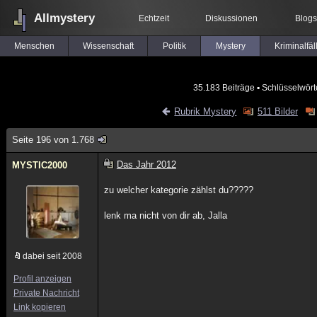
Allmystery
Echtzeit
Diskussionen
Blogs
Menschen
Wissenschaft
Politik
Mystery
Kriminalfäl
35.183 Beiträge
▪ Schlüsselwört
Rubrik Mystery
511 Bilder
Seite 196 von 1.768
Das Jahr 2012
MYSTIC2000
zu welcher kategorie zählst du?????
lenk ma nicht von dir ab, Jalla
dabei seit 2008
Profil anzeigen
Private Nachricht
Link kopieren