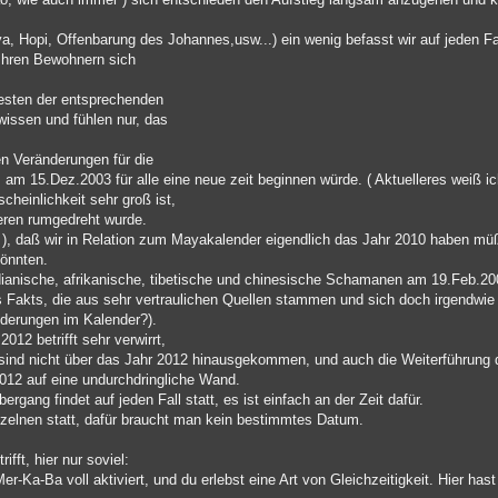
 Hopi, Offenbarung des Johannes,usw...) ein wenig befasst wir auf jeden Fall
t Ihren Bewohnern sich
testen der entsprechenden
wissen und fühlen nur, das
en Veränderungen für die
 15.Dez.2003 für alle eine neue zeit beginnen würde. ( Aktuelleres weiß ich 
heinlichkeit sehr groß ist,
eren rumgedreht wurde.
o ), daß wir in Relation zum Mayakalender eigendlich das Jahr 2010 haben mü
önnten.
dianische, afrikanische, tibetische und chinesische Schamanen am 19.Feb.20
es Fakts, die aus sehr vertraulichen Quellen stammen und sich doch irgendwi
nderungen im Kalender?).
12 betrifft sehr verwirrt,
sind nicht über das Jahr 2012 hinausgekommen, und auch die Weiterführung d
2012 auf eine undurchdringliche Wand.
rgang findet auf jeden Fall statt, es ist einfach an der Zeit dafür.
nzelnen statt, dafür braucht man kein bestimmtes Datum.
fft, hier nur soviel:
er-Ka-Ba voll aktiviert, und du erlebst eine Art von Gleichzeitigkeit. Hier has