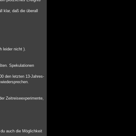
 klar, daß die überall
leider nicht ).
ßten. Spekulationen
00 den letzten 13-Jahres-
e wiedersprechen.
er Zeitreiseexperimente,
t du auch die Möglichkeit