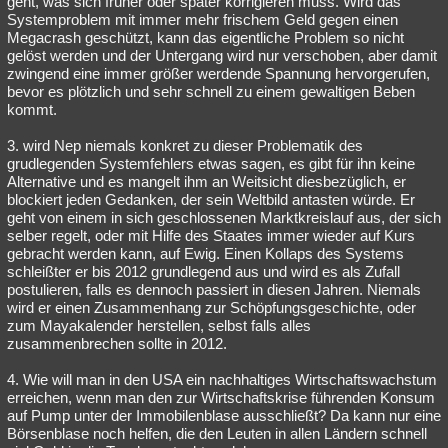
geht, was sich früher oder später korrigieren muss. Wird das
Systemproblem mit immer mehr frischem Geld gegen einen
Besucht
Teilgenommen
Alle
Neue
Geschlossen
Megacrash geschützt, kann das eigentliche Problem so nicht
gelöst werden und der Untergang wird nur verschoben, aber damit
Lesenswert
Schlüsselwörter
zwingend eine immer größer werdende Spannung hervorgerufen,
bevor es plötzlich und sehr schnell zu einem gewaltigen Beben
kommt.
3. wird Nep niemals konkret zu dieser Problematik des
grudlegenden Systemfehlers etwas sagen, es gibt für ihn keine
Alternative und es mangelt ihm an Weitsicht diesbezüglich, er
blockiert jeden Gedanken, der sein Weltbild antasten würde. Er
geht von einem in sich geschlossenen Marktkreislauf aus, der sich
selber regelt, oder mit Hilfe des Staates immer wieder auf Kurs
gebracht werden kann, auf Ewig. Einen Kollaps des Systems
schleißter er bis 2012 grundlegend aus und wird es als Zufall
postulieren, falls es dennoch passiert in diesen Jahren. Niemals
wird er einen Zusammenhang zur Schöpfungsgeschichte, oder
zum Mayakalender herstellen, selbst falls alles
zusammenbrechen sollte in 2012.
4. Wie will man in den USA ein nachhaltiges Wirtschaftswachstum
erreichen, wenn man den zur Wirtschaftskrise führenden Konsum
auf Pump unter der Immobilenblase ausschließt? Da kann nur eine
Börsenblase noch helfen, die den Leuten in allen Ländern schnell