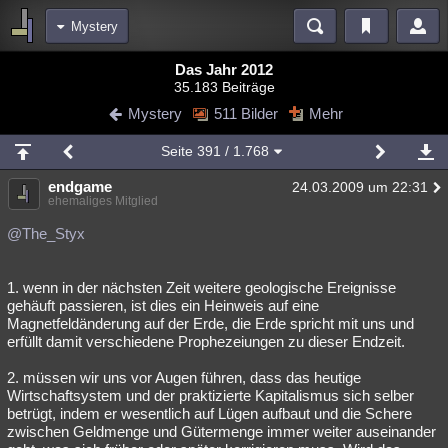
Mystery
Bereiche
Das Jahr 2012
35.183 Beiträge
Echtzeit
Diskussionen
Blogs
Videos
Statistiken
Mystery
511 Bilder
Mehr
Chat
Wiki
Neuigkeiten
3
Seite
391
/ 1.768
meine Rubriken
endgame
24.03.2009 um 22:31
Menschen
Wissenschaft
Politik
Mystery
Kriminalfälle
ehemaliges Mitglied
Spiritualität
Verschwörungen
Technologie
Ufologie
@The_Styx
Natur
Umfragen
Unterhaltung
1. wenn in der nächsten Zeit weitere geologische Ereignisse
weitere Rubriken
gehäuft passieren, ist dies ein Heinweis auf eine
Magnetfeldänderung auf der Erde, die Erde spricht mit uns und
Philosophie
Träume
Orte
Esoterik
Literatur
erfüllt damit verschiedene Prophezeiungen zu dieser Endzeit.
Astronomie
Helpdesk
Gruppen
Gaming
Filme
2. müssen wir uns vor Augen führen, dass das heutige
Wirtschaftsystem und der praktizierte Kapitalismus sich selber
Musik
Clash
Verbesserungen
Allmystery
English
betrügt, indem er wesentlich auf Lügen aufbaut und die Schere
zwischen Geldmenge und Gütermenge immer weiter auseinander
Übersichten