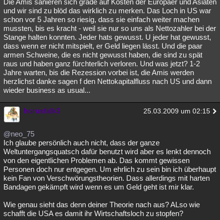
Die Amis sanieren sich grade auf Kosten der Europäer und Asiaten
und wir sind zu blöd das wirklich zu merken. Das Loch in US war
schon vor 5 Jahren so riesig, dass sie einfach weiter machen
mussten, bis es kracht - weil sie nur so uns als Nettozahler bei der
Stange halten konnten. Jeder hats gewusst. U jeder hat gewusst,
dass wenn er nicht mitspielt, er Geld liegen lässt. Und die paar
armen Schweine, die es nicht gewusst haben, die sind zu spät
raus und haben ganz fürchterlich verloren. Und was jetzt? 1-2
Jahre warten, bis die Rezession vorbei ist, die Amis werden
herzlichst danke sagen f den Nettokapitalfluss nach US und dann
wieder business as usual...
horusfalk3
25.03.2009 um 02:15
@neo_75
Ich glaube persönlich auch nicht, dass der ganze
Weltuntergangsquatsch dafür benutzt wird aber es lenkt dennoch
von den eigentlichen Problemen ab. Das kommt gewissen
Personen doch nur entgegen. Um ehrlich zu sein bin ich überhaupt
kein Fan von Verschwörungstheorien. Dass allerdings mit harten
Bandagen gekämpft wird wenn es um Geld geht ist mir klar.
Wie genau sieht das denn deiner Theorie nach aus? ALso wie
schafft die USA es damit ihr Wirtschaftsloch zu stopfen?