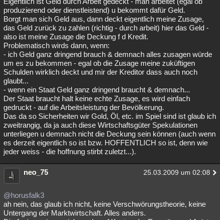
Eigentlich ist Geld durch Arbeit gedeckt - man arbeitet (egal ob
produzierend oder dienstleistend) u bekommt dafür Geld.
Borgt man sich Geld aus, dann deckt eigentlich meine Zusage,
das Geld zurück zu zahlen (richtig - durch arbeit) hier das Geld -
also ist meine Zusage die Deckung f d Kredit.
Problematisch wirds dann, wenn:
- ich Geld ganz dringend brauch & demnach alles zusagen würde
um es zu bekommen - egal ob die Zusage meine zuküftigen
Schulden wirklich deckt und mir der Kreditor dass auch noch
glaubt...
- wenn ein Staat Geld ganz dringend braucht & demnach...
Der Staat braucht halt keine echte Zusage, es wird einfach
gedruckt - auf die Arbeitsleistung der Bevölkerung.
Das da so Sicherheiten wir Gold, Öl, etc. im Spiel sind ist glaub ich
zweitrangig, da ja auch diese Wirtschaftsgüter Spekulationen
unterliegen u demnach nicht die Deckung sein können (auch wenn
es derzeit eigentlich so ist bzw. HOFFENTLICH so ist, denn wie
jeder weiss - die hoffnung stirbt zuletzt...).
neo_75
25.03.2009 um 02:08
@horusfalk3
ah nein, das glaub ich nicht, keine Verschwörungstheorie, keine
Untergang der Marktwirtschaft. Alles anders.