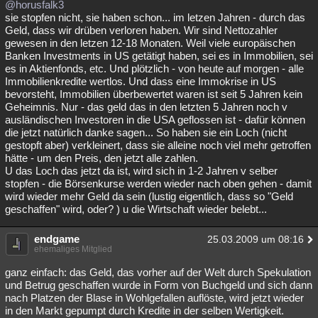
@horusfalk3
sie stopfen nicht, sie haben schon... im letzen Jahren - durch das
Geld, dass wir drüben verloren haben. Wir sind Nettozahler
gewesen in den letzen 12-18 Monaten. Weil viele europäischen
Banken Investments in US getätigt haben, sei es in Immobilien, sei
es in Aktienfonds, etc. Und plötzlich - von heute auf morgen - alle
Immobilienkredite wertlos. Und dass eine Immokrise in US
bevorsteht, Immobilien überbewertet waren ist seit 5 Jahren kein
Geheimnis. Nur - das geld das in den letzten 5 Jahren noch v
ausländischen Investoren in die USA geflossen ist - dafür können
die jetzt natürlich danke sagen... So haben sie ein Loch (nicht
gestopft aber) verkleinert, dass sie alleine noch viel mehr getroffen
hätte - um den Preis, den jetzt alle zahlen.
U das Loch das jetzt da ist, wird sich in 1-2 Jahren v selber
stopfen - die Börsenkurse werden wieder nach oben gehen - damit
wird wieder mehr Geld da sein (lustig eigentlich, dass so "Geld
geschaffen" wird, oder? ) u die Wirtschaft wieder belebt...
endgame
25.03.2009 um 08:16
ehemaliges Mitglied
ganz einfach: das Geld, das vorher auf der Welt durch Spekulation
und Betrug geschaffen wurde in Form von Buchgeld und sich dann
nach Platzen der Blase in Wohlgefallen auflöste, wird jetzt wieder
in den Markt gepumpt durch Kredite in der selben Wertigkeit.