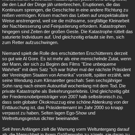
die den Lauf der Dinge jäh unterbrechen, Eruptionen, die das
Kontinuum sprengen, die Geschichte in eine andere Richtung zu
reißen vermögen. Krisen machen das Leben auf unspektakuläre
Weise anstrengend, weil sie die mühsame, sorgfältige Kleinarbeit
der Nachbesserung und Feinjustierung erfordern. Katastrophen
hingegen sind Zeiten der großen Geste. Die Katastrophe rüttelt das
saturierte Individuum auf. Und gleichzeitig erlaubt sie ihm, sich
zum Retter aufzuschwingen.
Niemand spielt die Rolle des erschütterten Erschütterers derzeit
so gut wie Al Gore. Es ist mehr als eine menschelnde Zutat, wenn
der Mann, der sich zu Beginn des Films "Eine unbequeme
Wahrheit" mit dem Satz "Ich war früher mal der nächste Präsident
der Vereinigten Staaten von Amerika" vorstellt, später erzählt, wie
seine Wendung zum Klimaretter geschah: Sein sechsjähriger
Sohn rang nach einem Autounfall wochenlang mit dem Tod. Die
private Katastrophe als Bekehrungserlebnis. Und gleichzeitig gibt
der Friedensnobelpreisträger von 2007 halb selbstironisch zu,
dass sein globaler Ökokreuzzug eine schöne Ablenkung von der
Enttäuschung ist, das Präsidentenamt im Jahr 2000 so knapp
verpasst zu haben. Selten lagen Ego-Show und
Weltrettungsgestus dichter beieinander.
Seit ihren Anfängen zielt die Warnung vorm Weltuntergang darauf
ab, die Menschheit in ihrem Größenwahn zu zügeln, sie daran zu