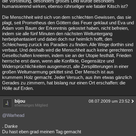
die Vorstellung, besonders großes Leid würde besonders
humanisierend wirken, ebenso rührseliger wie fataler Kitsch ist?
Die Menschheit wird sich von dem schlechten Gewissen, das sie
plagt, seit Prometheus den Göttern das Feuer geklaut und Eva und
Adam vom Baum der Erkenntnis gekostet haben, nicht befreien,
indem sie alle fünf Minuten den nächsten Weltuntergang
herbeiphantasiert und dabei doch nur heimlich hofft, den
Schleichweg zurück ins Paradies zu finden. Alle Wege dorthin sind
verbaut. Und deshalb wird die Menschheit auch keine gerechteren
Gesellschaften kreieren, indem sie an der Utopie festhält, Frieden
herrsche erst dann, wenn alle Konflikte, Gegensätze und
Widersprüchlichkeiten ausgemerzt, alle Zersplitterungen in einer
großen Weltumarmung gekittet sind. Der Mensch ist aus
krummem Holz gemacht. Jeder Versuch, aus ihm etwas gänzlich
Gerades zu zimmern, hat bislang nur einen Ort erschaffen: die
Hölle auf Erden.
bijou
08.07.2009 um 23:52
ehemaliges Mitglied
@Warhead
. Danke
Du hast eben grad meinen Tag gemacht