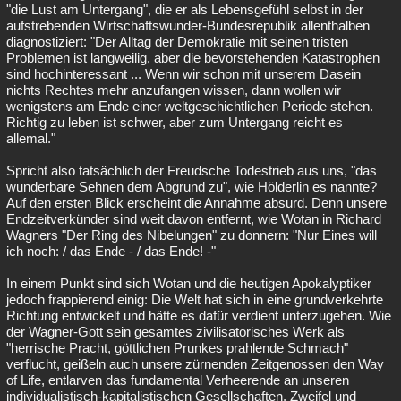
"die Lust am Untergang", die er als Lebensgefühl selbst in der
aufstrebenden Wirtschaftswunder-Bundesrepublik allenthalben
diagnostiziert: "Der Alltag der Demokratie mit seinen tristen
Problemen ist langweilig, aber die bevorstehenden Katastrophen
sind hochinteressant ... Wenn wir schon mit unserem Dasein
nichts Rechtes mehr anzufangen wissen, dann wollen wir
wenigstens am Ende einer weltgeschichtlichen Periode stehen.
Richtig zu leben ist schwer, aber zum Untergang reicht es
allemal."
Spricht also tatsächlich der Freudsche Todestrieb aus uns, "das
wunderbare Sehnen dem Abgrund zu", wie Hölderlin es nannte?
Auf den ersten Blick erscheint die Annahme absurd. Denn unsere
Endzeitverkünder sind weit davon entfernt, wie Wotan in Richard
Wagners "Der Ring des Nibelungen" zu donnern: "Nur Eines will
ich noch: / das Ende - / das Ende! -"
In einem Punkt sind sich Wotan und die heutigen Apokalyptiker
jedoch frappierend einig: Die Welt hat sich in eine grundverkehrte
Richtung entwickelt und hätte es dafür verdient unterzugehen. Wie
der Wagner-Gott sein gesamtes zivilisatorisches Werk als
"herrische Pracht, göttlichen Prunkes prahlende Schmach"
verflucht, geißeln auch unsere zürnenden Zeitgenossen den Way
of Life, entlarven das fundamental Verheerende an unseren
individualistisch-kapitalistischen Gesellschaften. Zweifel und