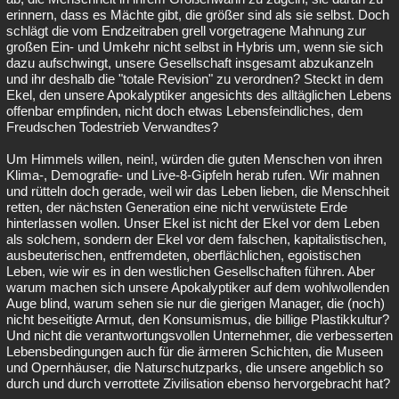
erinnern, dass es Mächte gibt, die größer sind als sie selbst. Doch
schlägt die vom Endzeitraben grell vorgetragene Mahnung zur
großen Ein- und Umkehr nicht selbst in Hybris um, wenn sie sich
dazu aufschwingt, unsere Gesellschaft insgesamt abzukanzeln
und ihr deshalb die "totale Revision" zu verordnen? Steckt in dem
Ekel, den unsere Apokalyptiker angesichts des alltäglichen Lebens
offenbar empfinden, nicht doch etwas Lebensfeindliches, dem
Freudschen Todestrieb Verwandtes?
Um Himmels willen, nein!, würden die guten Menschen von ihren
Klima-, Demografie- und Live-8-Gipfeln herab rufen. Wir mahnen
und rütteln doch gerade, weil wir das Leben lieben, die Menschheit
retten, der nächsten Generation eine nicht verwüstete Erde
hinterlassen wollen. Unser Ekel ist nicht der Ekel vor dem Leben
als solchem, sondern der Ekel vor dem falschen, kapitalistischen,
ausbeuterischen, entfremdeten, oberflächlichen, egoistischen
Leben, wie wir es in den westlichen Gesellschaften führen. Aber
warum machen sich unsere Apokalyptiker auf dem wohlwollenden
Auge blind, warum sehen sie nur die gierigen Manager, die (noch)
nicht beseitigte Armut, den Konsumismus, die billige Plastikkultur?
Und nicht die verantwortungsvollen Unternehmer, die verbesserten
Lebensbedingungen auch für die ärmeren Schichten, die Museen
und Opernhäuser, die Naturschutzparks, die unsere angeblich so
durch und durch verrottete Zivilisation ebenso hervorgebracht hat?