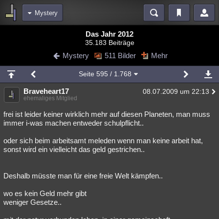
Mystery
Bereiche
Das Jahr 2012
35.183 Beiträge
Echtzeit
Diskussionen
Blogs
Videos
Statistiken
Mystery
511 Bilder
Mehr
Chat
Wiki
Neuigkeiten
Seite
595
/ 1.768
meine Rubriken
Braveheart17
08.07.2009 um 22:13
Menschen
Wissenschaft
Politik
Mystery
Kriminalfälle
ehemaliges Mitglied
Spiritualität
Verschwörungen
Technologie
Ufologie
frei ist leider keiner wirklich mehr auf diesen Planeten, man muss
immer i-was machen entweder schulpflicht..
Natur
Umfragen
Unterhaltung
oder sich beim arbeitsamt meleden wenn man keine arbeit hat,
weitere Rubriken
sonst wird ein vielleicht das geld gestrichen..
Philosophie
Träume
Orte
Esoterik
Literatur
Deshalb müsste man für eine freie Welt kämpfen..
Astronomie
Helpdesk
Gruppen
Gaming
Filme
wo es kein Geld mehr gibt
Musik
Clash
Verbesserungen
Allmystery
English
weniger Gesetze..
Übersichten