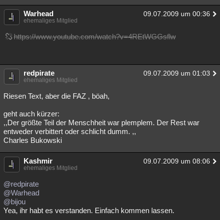
Warhead
09.07.2009 um 00:36
ehemaliges Mitglied
https://www.youtube.com/watch?v=4REtWGGsflw
redpirate
09.07.2009 um 01:03
ehemaliges Mitglied
Riesen Text, aber die FAZ , böah,
geht auch kürzer:
,,Der größte Teil der Menschheit war plemplem. Der Rest war
entweder verbittert oder schlicht dumm. ,,
Charles Bukowski
Kashmir
09.07.2009 um 08:06
ehemaliges Mitglied
@redpirate
@Warhead
@bijou
Yea, ihr habt es verstanden. Einfach kommen lassen.