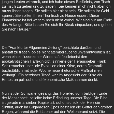
jungen Leuten wimmelt, und ich habe dieses Bedürfnis, von Tisch
zu Tisch zu gehen und zu sagen: ,Sie kennen mich nicht, aber ich
muss Ihnen sagen, Sie sollten hier nicht sein. Sie sollten Ihr Geld
sparen. Sie sollten Ihren Thunfisch zu Hause essen. Diese
Finanzkrise ist bei weitem noch nicht vorbei. Wir sind nur am Ende
des Anfangs. Bitte lassen Sie sich Ihr Steak einpacken, und gehen
Sie nach Hause.'"
Die "Frankfurter Allgemeine Zeitung" berichtete darüber, und
anstatt zu fragen, ob es nicht atemberaubend unverantwortlich ist,
wenn ein einflussreicher Wirtschaftsfeuilletonist den
apokalyptischen Harlekin gibt, sinnierte der Herausgeber Frank
Schirrmacher über "die Evolution einer Krise, deren Dramatik
buchstäblich mit jeder Woche neue rhetorische Maßnahmen
verlangt". Ein herzloser Tropf, wer im Angesicht der Krise als
Erstes an politische und ökonomische Maßnahmen denkt.
Nun ist der Schwanengesang, das Hohelied vom baldigen Ende
der Menschheit, beileibe keine Erfindung unserer Tage. Die Bibel
ist gerade mal sieben Kapitel alt, schon schickt der Herr die
Sintflut, auch im Gilgamesch-Epos bestellen die Götter den großen
Regen, während die Edda eher auf den Weltenbrand setzt. Die