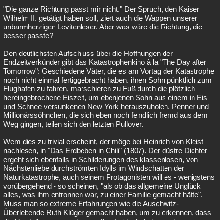
"Die ganze Richtung passt mir nicht." Der Spruch, den Kaiser
Wilhelm II. getätigt haben soll, ziert auch die Wappen unserer
unbarmherzigen Levitenleser. Aber was wäre die Richtung, die
besser passte?
Den deutlichsten Aufschluss über die Hoffnungen der
Endzeitverkünder gibt das Katastrophenkino à la "The Day after
Tomorrow": Geschiedene Väter, die es am Vortag der Katastrophe
noch nicht einmal fertiggebracht haben, ihren Sohn pünktlich zum
Flughafen zu fahren, marschieren zu Fuß durch die plötzlich
hereingebrochene Eiszeit, um ebenjenen Sohn aus einem in Eis
und Schnee versunkenen New York herauszuholen. Penner und
Millionärssöhnchen, die sich eben noch feindlich fremd aus dem
Weg gingen, teilen sich den letzten Pullover.
Wem dies zu trivial erscheint, der möge bei Heinrich von Kleist
nachlesen, in "Das Erdbeben in Chili" (1807). Der düstre Dichter
ergeht sich ebenfalls in Schilderungen des klassenlosen, von
Nächstenliebe durchströmten Idylls im Windschatten der
Naturkatastrophe, auch seinem Protagonisten will es - wenigstens
vorübergehend - so scheinen, "als ob das allgemeine Unglück
alles, was ihm entronnen war, zu einer Familie gemacht hätte".
Muss man so extreme Erfahrungen wie die Auschwitz-
Überlebende Ruth Klüger gemacht haben, um zu erkennen, dass