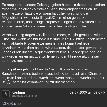
Es mag schon andere Zeiten gegeben haben, in denen man schon
früher mal an einer kollektiven "Weltuntergangsdepression" litt,
aber nie zuvor hatte die wissenshaftliche Forschung die
Möglichkeiten wie heute (Physik/Chemie) so genau zu
rekonstruieren, dass einige Prophezeihungen keine Mythen sind,
sondern eine Art vorwissenschaftliches geistiges Erbe...
Verantwortung tragen wir alle gemeinsam, es gibt genug geistiges
Erbe, das wenn wir ihm bewusst sind uns für künftige Zeiten helfen
kann, aktuelle Probleme zu meistern, es kommt auf jeden
einzelnen Menschen an, ob wir zulassen, dass unser gewohntes
Leben durch unsere Bequemlichkeitsliebe zu ende geht, oder ob
wir wieder lernen mit Lust zu lernen und mit Freude aktiv unser
Leben zu meistern...
Ich appelliere jetzt nicht an die Vernunft, sondern an das
Bauchgefühl vieler, bedenkt dass jede Kriese auch eine Chance
ist, man kann nur daran wachsen, wenn man zum wachsen bereit
ist
(bereit ist Verantwortung zu übernehmen !)...
Kashmir
09.07.2009 um 09:07
ehemaliges Mitglied
@DieSache