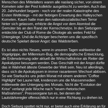
Menschen des Mittelalters waren alle naslang sicher, von einem
Kometen oder der Pest kollektiv ausgelöscht zu werden. Auch das
20. Jahrhundert begann - noch vor der realen Katastrophe des
Ersten Weltkriegs - mit der fiebrigen Erwartung des Halleyschen
Kometen. Kaum hatte man den nationalsozialistischen Terror
hinter sich gelassen, erhitzte die Angst vor dem Atomtod die
Gemüter bis an den Rand der Kernschmelze. In den Siebzigern
entdeckte der Club of Rome die Ökologie als weites Feld für
Untergänge. Und die Achtziger bescherten uns die spezifisch
deutsche Spielart dieser Angst: das Waldsterben.
Es ist also nichts Neues, wenn in unseren Tagen wahlweise die
Vogelgrippe, der Millennium-Bug, die demografische Entwicklung,
die Erderwärmung oder aktuell die Wirtschaftskrise als Reiter der
Apokalypse besungen werden. Das Geschäft mit der Angst dürfte
das in Wahrheit älteste Gewerbe der Welt sein. Neu ist allerdings,
dass sich die Apokalypsen in immer rasanterem Wechsel ablösen.
So wie Starbucks uns jeden Monat mit einem anderen "Coffee
Highlight" bei Laune hält, kredenzen uns die Massenmedien
mittlerweile den Untergang des Monats. Nicht die "Evolution der
Krise" verlangt jede Woche nach "neuen rhetorischen
Maßnahmen". Presseorgane tun es, bei denen der
Lautstärkeregler offensichtlich nur in eine Richtung zu drehen ist.
Doch Sieburg spottet nicht nur, er bietet auch eine Erklärung an für