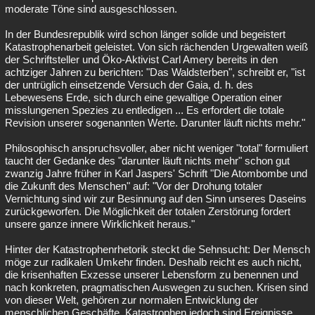
moderate Töne sind ausgeschlossen.
In der Bundesrepublik wird schon länger solide und begeistert
Katastrophenarbeit geleistet. Von sich rächenden Urgewalten weiß
der Schriftsteller und Öko-Aktivist Carl Amery bereits in den
achtziger Jahren zu berichten: "Das Waldsterben", schreibt er, "ist
der untrüglich einsetzende Versuch der Gaia, d. h. des
Lebewesens Erde, sich durch eine gewaltige Operation einer
misslungenen Spezies zu entledigen ... Es erfordert die totale
Revision unserer sogenannten Werte. Darunter läuft nichts mehr."
Philosophisch anspruchsvoller, aber nicht weniger "total" formuliert
taucht der Gedanke des "darunter läuft nichts mehr" schon gut
zwanzig Jahre früher in Karl Jaspers' Schrift "Die Atombombe und
die Zukunft des Menschen" auf: "Vor der Drohung totaler
Vernichtung sind wir zur Besinnung auf den Sinn unseres Daseins
zurückgeworfen. Die Möglichkeit der totalen Zerstörung fordert
unsere ganze innere Wirklichkeit heraus."
Hinter der Katastrophenrhetorik steckt die Sehnsucht: Der Mensch
möge zur radikalen Umkehr finden. Deshalb reicht es auch nicht,
die krisenhaften Exzesse unserer Lebensform zu benennen und
nach konkreten, pragmatischen Auswegen zu suchen. Krisen sind
von dieser Welt, gehören zur normalen Entwicklung der
menschlichen Geschäfte. Katastrophen jedoch sind Ereignisse,