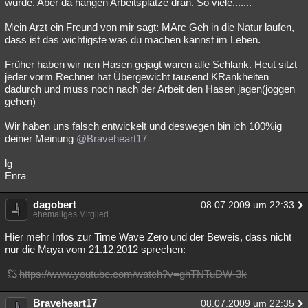
würde. Aber da hängen Arbeitsplätze dran. So viele.......
Mein Arzt ein Freund von mir sagt: MArc Geh in die Natur laufen,
dass ist das wichtigste was du machen kannst im Leben.
Früher haben wir nen Hasen gejagt waren alle Schlank. Heut sitzt
jeder vorm Rechner hat Übergewicht tausend KRankheiten
dadurch und muss noch nach der Arbeit den Hasen jagen(joggen
gehen)
Wir haben uns falsch entwickelt und deswegen bin ich 100%ig
deiner Meinung
@Braveheart17
lg
Enra
dagobert
08.07.2009 um 22:33
ehemaliges Mitglied
Hier mehr Infos zur Time Wave Zero und der Beweis, dass nicht
nur die Maya vom 21.12.2012 sprechen:
https://www.youtube.com/watch?v=ghTNTuDW-3k
Braveheart17
08.07.2009 um 22:35