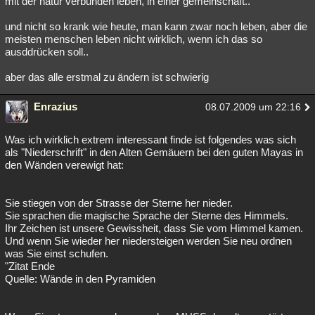
mit der natur verbunden leben, in einer gemeinschaft..
Besucht
Teilgenommen
Alle
Neue
Geschlossen
und nicht so krank wie heute, man kann zwar noch leben, aber die
meisten menschen leben nicht wirklich, wenn ich das so
Lesenswert
Schlüsselwörter
ausddrücken soll..
aber das alle erstmal zu ändern ist schwierig
Enrazius
08.07.2009 um 22:16
Was ich wirklich extrem interessant finde ist folgendes was sich
als "Niederschrift" in den Alten Gemäuern bei den guten Mayas in
den Wänden verewigt hat:
Sie stiegen von der Strasse der Sterne her nieder.
Sie sprachen die magische Sprache der Sterne des Himmels.
Ihr Zeichen ist unsere Gewissheit, dass Sie vom Himmel kamen.
Und wenn Sie wieder her niedersteigen werden Sie neu ordnen
was Sie einst schufen.
"Zitat Ende
Quelle: Wände in den Pyramiden