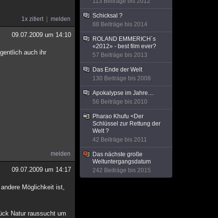
113 Beiträge bis 2012
Schicksal ?
1x zitiert
melden
88 Beiträge bis 2014
09.07.2009 um 14:10
ROLAND EMMERICH´s
«2012» - best film ever?
gentlich auch ihr
57 Beiträge bis 2013
Das Ende der Welt
130 Beiträge bis 2008
Apokalypse im Jahre....
56 Beiträge bis 2010
Pharao Khufu <Der
Schlüssel zur Rettung der
Welt ?
42 Beiträge bis 2011
melden
Das nächste große
Weltuntergangsdatum
09.07.2009 um 14:17
242 Beiträge bis 2015
ndere Möglichkeit ist,
ück Natur raussucht um