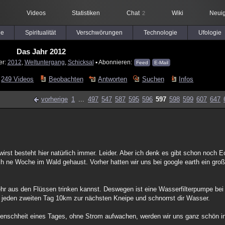
Videos
Statistiken
Chat
Wiki
Neuig
2
le
Spiritualität
Verschwörungen
Technologie
Ufologie
Das Jahr 2012
er:
2012
,
Weltuntergang
,
Schicksal
▪ Abonnieren:
Feed
E-Mail
249 Videos
Beobachten
Antworten
Suchen
Infos
vorherige
1
...
497
547
587
595
596
597
598
599
607
647
irst besteht hier natürlich immer. Leider. Aber ich denk es gibt schon noch
 ne Woche im Wald gehaust. Vorher hatten wir uns bei google earth ein gro
hr aus den Flüssen trinken kannst. Deswegen ist eine Wasserfilterpumpe be
t jeden zweiten Tag 10km zur nächsten Kneipe und schnorrst dir Wasser.
enschheit eines Tages, ohne Strom aufwachen, werden wir uns ganz schön in