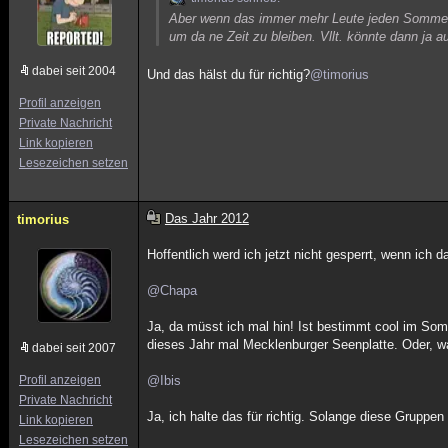
Aber wenn das immer mehr Leute jeden Sommer
um da ne Zeit zu bleiben. Vllt. könnte dann ja 
dabei seit 2004
Und das hälst du für richtig?
@timorius
Profil anzeigen
Private Nachricht
Link kopieren
Lesezeichen setzen
Das Jahr 2012
timorius
Hoffentlich werd ich jetzt nicht gesperrt, wenn ich 
@Chapa
Ja, da müsst ich mal hin! Ist bestimmt cool im Somm
dieses Jahr mal Mecklenburger Seenplatte. Oder, wa
dabei seit 2007
Profil anzeigen
@Ibis
Private Nachricht
Ja, ich halte das für richtig. Solange diese Gruppen
Link kopieren
Lesezeichen setzen