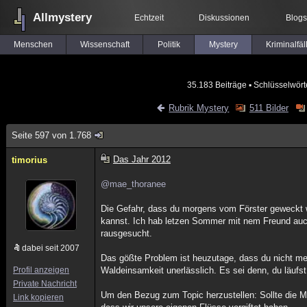
Allmystery
Echtzeit
Diskussionen
Blogs
Menschen
Wissenschaft
Politik
Mystery
Kriminalfäl
35.183 Beiträge
▪ Schlüsselwört
Rubrik Mystery
511 Bilder
Seite 597 von 1.768
Das Jahr 2012
timorius
@mae_thoranee
Die Gefahr, dass du morgens vom Förster geweckt w
kannst. Ich hab letzen Sommer mit nem Freund auch
rausgesucht.
dabei seit 2007
Das gößte Problem ist heuzutage, dass du nicht me
Profil anzeigen
Waldeinsamkeit unerlässlich. Es sei denn, du läufs
Private Nachricht
Um den Bezug zum Topic herzustellen: Sollte die M
Link kopieren