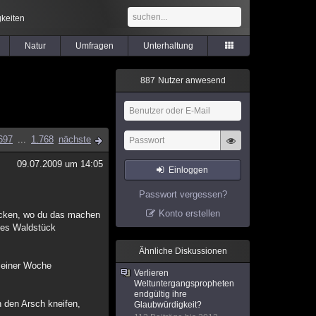
keiten
Natur
Umfragen
Unterhaltung
8
8
7
Nutzer anwesend
697
...
1.768
nächste
09.07.2009 um 14:05
Einloggen
Passwort vergessen?
Konto erstellen
 Ecken, wo du das machen
ßes Waldstück
Ähnliche Diskussionen
i einer Woche
Verlieren
Weltuntergangspropheten
endgültig ihre
 den Arsch kneifen,
Glaubwürdigkeit?