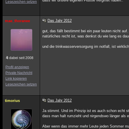
dass wir unsere eigenen Flüsse vergiftet haben..
Lesezeichen setzen
Das Jahr 2012
mae_thoranee
gut, das fällt bestimmt bei ein paar leuten nicht auf
natürliches recht ist, was denkst du wie lang es d
und die trinkwasserversorgung im notfall, ist wirkli
dabei seit 2008
Profil anzeigen
Private Nachricht
Link kopieren
Lesezeichen setzen
Das Jahr 2012
timorius
Ja stimmt. Und im Prinzip ist es auch schon echt 
dass man halt rumzieht und nirgendswo länger als ei
Aber wenn das immer mehr Leute jeden Sommer mac