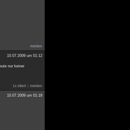
melden
10.07.2009 um 01:12
eute nur keiner
1x zitiert
melden
10.07.2009 um 01:18