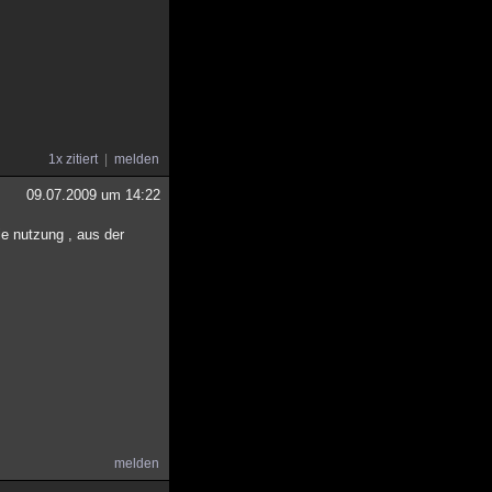
1x zitiert
melden
09.07.2009 um 14:22
ie nutzung , aus der
melden