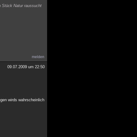
 Stück Natur raussucht
melden
09.07.2009 um 22:50
egen wirds wahrscheinlich