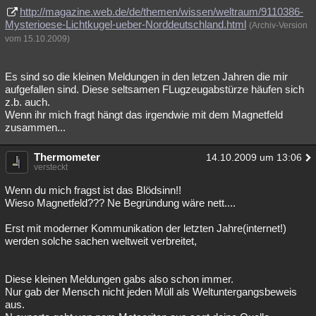
http://magazine.web.de/de/themen/wissen/weltraum/9110386-
Mysterioese-Lichtkugel-ueber-Norddeutschland.html
(Archiv-Version
vom 15.10.2009)
Es sind so die kleinen Meldungen in den letzen Jahren die mir
aufgefallen sind. Diese seltsamen FLugzeugabstürze häufen sich
z.b. auch.
Wenn ihr mich fragt hängt das irgendwie mit dem Magnetfeld
zusammen...
Thermometer
14.10.2009 um 13:06
versteckt
Wenn du mich fragst ist das Blödsinn!!
Wieso Magnetfeld??? Ne Begründung wäre nett....
Erst mit moderner Kommunikation der letzten Jahre(internet!)
werden solche sachen weltweit verbreitet,
Diese kleinen Meldungen gabs also schon immer.
Nur gab der Mensch nicht jeden Müll als Weltuntergangsbeweis
aus.