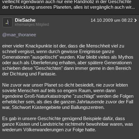
vielleicht irgendwann auch nur eine Randnotiz in der Geschichte
der Entwicklung unseres Planeten, alles ist vergänglich auch wir...
DieSache
14.10.2009 um 08:22
ehemaliges Mitglied
@mae_thoranee
einer vieler Knackpunkte ist der, dass die Menschheit viel zu
schnell vergisst, wenn durch gewisse Ereignisse ganze
Generationen "ausgelöscht" wurden. Klar bleibt vieles als Mythos
oder auch als Überlieferung erhalten, aber spätere Generationen
schieben diese "Geschichten" dann immer gerne in den Bereich
der Dichtung und Fantasie.
Nie zuvor war unser Planet so dicht besiedelt, nie zuvor lebten
soviele Menschen auf teils so engem Raum, wenn dann
irgendeine Groß-Naturkatastrophe "zuschlägt" werden die Folgen
erheblicher sein, als dies die ganzen Jahrtausende zuvor der Fall
war, Stichwort Küstengebiete und Ballungszentren.
Es gab in unsere Geschichte genügend Beispiele dafür, dass
ganze Küsten und Landstriche nichtmehr bewohnbar waren, was
wiederum Völkerwanderungen zur Folge hatte.