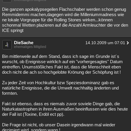
Die ganzen apokalypsegeilen Flachschaber werden schon genug
Remmidemmi machen,dagegen wird die Milleniummadness wie
ne lokale Vorgruppe für die Rolling Stones wirken...können
schonmal Wetten plazieren auf die Anzahl Armleuchter die vor den
ICE springt
DieSache
14.10.2009 um 07:01
ehemaliges Mitglied
Bin mittlerweile auf dem Stand, dass ich sage im Grunde ist´s
wurscht, ob Ereignisse wirklich auf ein "vorhergesagtes" Datum
eintreffen. Unumstößliches Fakt ist, dass die Menschheit eben
doch nicht die ach so hochgelobte Krönung der Schöpfung ist !
Zu jeder Zeit von Hochkultur bzw Speziesdominanz gab es
natürliche Ereignisse, die die Umwelt nachhaltig änderten und
formten.
Fakt ist ebenso, dass es niemals zuvor soviele Dinge gab, die
Naturkatastrophen in ihren Ausmaßen beeinflussen wie dies heute
der Fall ist (Toxine, Erdöl ect pp).
Die Frage ist nicht, ob unser Dasein irgendwann mal wieder
dezimiert wird, sondern wann !