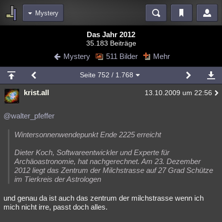
Mystery
Bereiche
Das Jahr 2012
35.183 Beiträge
Echtzeit
Diskussionen
Blogs
Videos
Statistiken
Mystery
511 Bilder
Mehr
Chat
Wiki
Neuigkeiten
2
Seite
752
/ 1.768
meine Rubriken
krist.all
13.10.2009 um 22:56
Menschen
Wissenschaft
Politik
Mystery
Kriminalfälle
Spiritualität
Verschwörungen
Technologie
Ufologie
@walter_pfeffer
Natur
Umfragen
Unterhaltung
Wintersonnenwendepunkt Ende 2225 erreicht
weitere Rubriken
Dieter Koch, Softwareentwickler und Experte für
Archäoastronomie, hat nachgerechnet. Am 23. Dezember
Philosophie
Träume
Orte
Esoterik
Literatur
2012 liegt das Zentrum der Milchstrasse auf 27 Grad Schütze
im Tierkreis der Astrologen
Astronomie
Helpdesk
Gruppen
Gaming
Filme
und genau da ist auch das zentrum der milchstrasse wenn ich
Musik
Clash
Verbesserungen
Allmystery
English
mich nicht irre, passt doch alles.
Übersichten