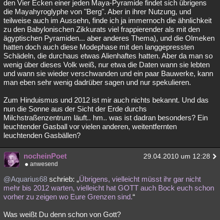
den Vier Ecken einer jeden Maya-Pyramide findet sich übrigens
die Mayahyroglyphe von "Berg". Aber in ihrer Nutzung, und
teilweise auch im Aussehn, finde ich ja immernoch die ähnlichkeit
zu den Babylonischen Zikkurats viel frappierender als mit den
ägyptischen Pyramiden... aber anderes Thema), und die Olmeken
hatten doch auch diese Modephase mit den langgepressten
Schädeln, die durchaus etwas Alienhaftes hatten. Aber da man so
wenig über dieses Volk weiß, nur etwa die Daten wann sie lebten
und wann sie wieder verschwanden und ein paar Bauwerke, kann
man eben sehr wenig dadrüber sagen und nur spekulieren.
Zum Hinduismus und 2012 ist mir auch nichts bekannt. Und das
nun die Sonne aus der Sicht der Erde durchs
Milchstraßenzentrum läuft.. hm.. was ist dadran besonders? Ein
leuchtender Gasball vor vielen anderen, weitentfernten
leuchtenden Gasbällen?
nocheinPoet
29.04.2010 um 12:28
anwesend
@Aquarius68
schrieb: „
Übrigens, vielleicht müsst ihr gar nicht
mehr bis 2012 warten, vielleicht hat GOTT auch Bock euch schon
vorher zu zeigen wo Eure Grenzen sind.
“
Was weißt Du denn schon von Gott?