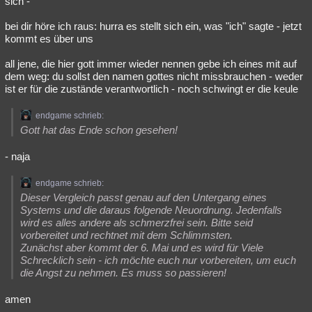
sich -
Besucht
Teilgenommen
Alle
Neue
Geschlossen
bei dir höre ich raus: hurra es stellt sich ein, was "ich" sagte - jetzt
kommt es über uns
Lesenswert
Schlüsselwörter
all jene, die hier gott immer wieder nennen gebe ich eines mit auf
dem weg: du sollst den namen gottes nicht missbrauchen - weder
ist er für die zustände verantwortlich - noch schwingt er die keule
endgame schrieb:
Gott hat das Ende schon gesehen!
- naja
endgame schrieb:
Dieser Vergleich passt genau auf den Untergang eines
Systems und die daraus folgende Neuordnung. Jedenfalls
wird es alles andere als schmerzfrei sein. Bitte seid
vorbereitet und rechtnet mit dem Schlimmsten.
Zunächst aber kommt der 6. Mai und es wird für Viele
Schrecklich sein - ich möchte euch nur vorbereiten, um euch
die Angst zu nehmen. Es muss so passieren!
amen