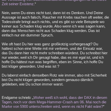
Zeit seiner Existenz.
“
Nein, wenn Du eines nicht tust, dann ist es Denken. Und Deine
Aussage ist auch falsch, Raucher mit Krebs rauchen oft weiter, die
Todesstrafe bringt auch nichts, und es gibt so viele Beispiele wo
keiner aus Schaden klug wurde. Also wenn ich was sagen kann,
dann das Menschen nicht aus Schaden klug werden. Das ist
einfach nur ein dummer Spruch.
Wie oft hast Du hier was ganz großkotzig vorhergesagt? Du
hattest schon eine Wette mit mir verloren, und der Einsatz war,
das Du dann hier nicht mehr schreiben würdest. Du schreibst hier
nur wieder, weil ich Dir gesagt habe, das es mir egal ist, und ich
hoffe Du hättest nun was begriffen, eben im Sinne, ich hoffe Du
bist klüger geworden. Und was ist ?
Du laberst einfach denselben Rotz wie immer, also mit Sicherheit
bist Du nicht klüger geworden, sondern genauso dämlich
geblieben, wie Du schon immer warst.
Endgame schrieb: „
Woher weiß ich wohl, dass der DAX in diesen
Tagen, noch vor dem Mega-Hammer-Crash am 06. Mai noch die
Marke von 5900 unterschreiten wird, wenn es nicht Fakt wäre?
“