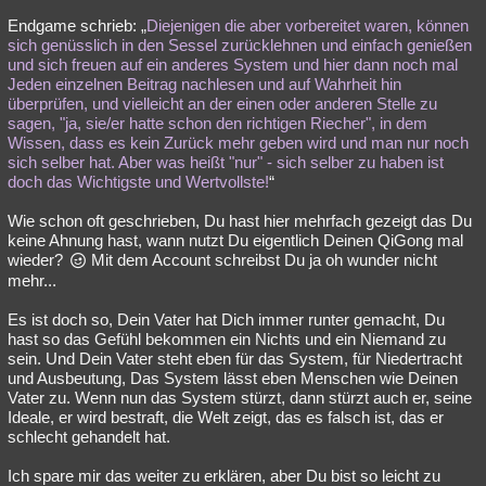
Endgame schrieb: „
Diejenigen die aber vorbereitet waren, können
sich genüsslich in den Sessel zurücklehnen und einfach genießen
und sich freuen auf ein anderes System und hier dann noch mal
Jeden einzelnen Beitrag nachlesen und auf Wahrheit hin
überprüfen, und vielleicht an der einen oder anderen Stelle zu
sagen, "ja, sie/er hatte schon den richtigen Riecher", in dem
Wissen, dass es kein Zurück mehr geben wird und man nur noch
sich selber hat. Aber was heißt "nur" - sich selber zu haben ist
doch das Wichtigste und Wertvollste!
“
Wie schon oft geschrieben, Du hast hier mehrfach gezeigt das Du
keine Ahnung hast, wann nutzt Du eigentlich Deinen QiGong mal
wieder?
Mit dem Account schreibst Du ja oh wunder nicht
mehr...
Es ist doch so, Dein Vater hat Dich immer runter gemacht, Du
hast so das Gefühl bekommen ein Nichts und ein Niemand zu
sein. Und Dein Vater steht eben für das System, für Niedertracht
und Ausbeutung, Das System lässt eben Menschen wie Deinen
Vater zu. Wenn nun das System stürzt, dann stürzt auch er, seine
Ideale, er wird bestraft, die Welt zeigt, das es falsch ist, das er
schlecht gehandelt hat.
Ich spare mir das weiter zu erklären, aber Du bist so leicht zu