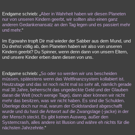
Endgame schrieb: „
Aber in Wahrheit haben wir diesen Planeten
nur von unseren Kindern geerbt, wir sollten also einen ganz
anderen Gedankenansatz an den Tag legen und es passiert mehr
und mehr.
“
Im Egowahn tropft Dir mal wieder der Sabber aus dem Mund, und
Du drehst völlig ab, den Planeten haben wir also von unseren
Kindern geerbt? Du Spinner, wenn denn dann von unsern Eltern,
und unsere Kinder erben dann diesen von uns.
Endgame schrieb: „
So oder so werden wir uns bescheiden
müssen, spätestens wenn das Weltfinanzsystem kollabiert ist.
Heutzutage und das ist noch nicht mal so sehr alt, nämlich gerade
mal 38 Jahre, beherrscht das ungedeckte Geld und der Glauben
daran die Welt (noch wenige Tage), dann aber können wir nicht
mehr das besitzen, was wir nicht haben. Es sind die Schulden.
Überlege doch nur mal, warum der Goldstandard abgeschafft
wurde und du hast die Antwort auf die Zwangslage (-jacke) in der
der Mensch steckt. Es gibt keinen Ausweg, außer den
Systemcrash, alles andere ist Illusion und währe eh nichts für die
nächsten Jahrzehnte.
“