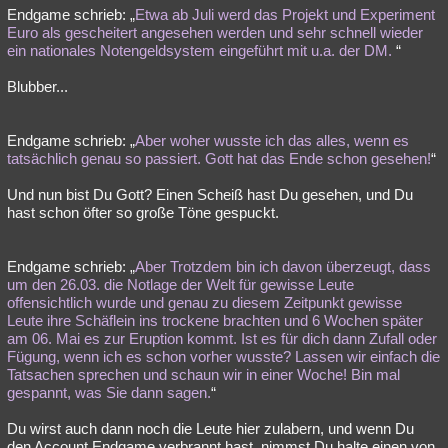
Endgame schrieb: „
Etwa ab Juli werd das Projekt und Experiment
Euro als gescheitert angesehen werden und sehr schnell wieder
ein nationales Notengeldsystem eingeführt mit u.a. der DM.
“
Blubber...
Endgame schrieb: „
Aber woher wusste ich das alles, wenn es
tatsächlich genau so passiert. Gott hat das Ende schon gesehen!
“
Und nun bist Du Gott? Einen Scheiß hast Du gesehen, und Du
hast schon öfter so große Töne gespuckt.
Endgame schrieb: „
Aber Trotzdem bin ich davon überzeugt, dass
um den 26.03. die Notlage der Welt für gewisse Leute
offensichtlich wurde und genau zu diesem Zeitpunkt gewisse
Leute ihre Schäflein ins trockene brachten und 6 Wochen später
am 06. Mai es zur Eruption kommt. Ist es für dich dann Zufall oder
Fügung, wenn ich es schon vorher wusste? Lassen wir einfach die
Tatsachen sprechen und schaun wir in einer Woche! Bin mal
gespannt, was Sie dann sagen.
“
Du wirst auch dann noch die Leute hier zulabern, und wenn Du
den Account Endgame verbrannt hast, nimmst Du halte einen von