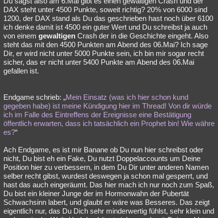
Du sagst also am 6.Mai gibt es einen gewaltigen Crash und der
DAX steht unter 4500 Punkte, soweit richtig? 20% von 6000 sind
1200, der DAX stand als Du das geschrieben hast noch über 6100
ich denke damit ist 4500 ein guter Wert und Du schreibst ja auch
von einem
gewaltigen
Crash der in die Geschichte eingeht. Also
steht das mit den 4500 Punkten am Abend des 06.Mai? Ich sage
Dir, er wird nicht unter 5000 Punkte sein, ich bin mir sogar recht
sicher, das er nicht unter 5400 Punkte am Abend des 06.Mai
gefallen ist.
Endgame schrieb: „
Mein Einsatz (was ich hier schon kund
gegeben habe) ist meine Kündigung hier im Thread! Von dir würde
ich im Falle des Eintreffens der Ereignisse eine Bestätigung
öffentlich erwarten, dass ich tatsächlich ein Prophet bin! Wie währe
es?
“
Ach Endgame, es ist mir Banane ob Du nun hier schreibst oder
nicht, Du bist eh ein Fake, Du nutzt Doppelaccounts um Deine
Position hier zu verbessern, in dem Du Dir unter anderen Namen
selber recht gibst, wurdest deswegen ja schon mal gesperrt, und
hast das auch eingeräumt. Das hier mach ich nur noch zum Spaß,
Du bist ein kleiner Junge der im Hormonwahn der Pubertät
Schwachsinn labert, und glaubt er wäre was Besseres. Das zeigt
eigentlich nur, das Du Dich sehr minderwertig fühlst, sehr klein und