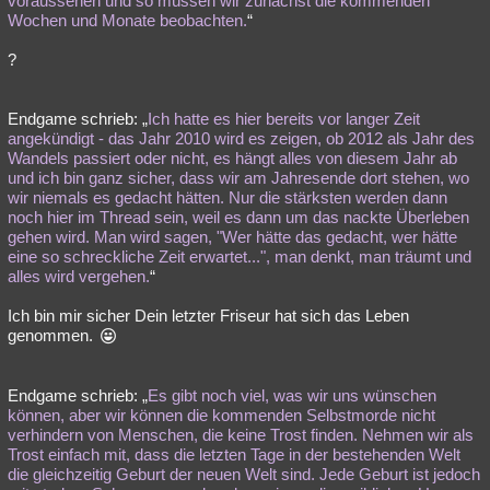
voraussehen und so müssen wir zunächst die kommenden
Wochen und Monate beobachten.
“
?
Endgame schrieb: „
Ich hatte es hier bereits vor langer Zeit
angekündigt - das Jahr 2010 wird es zeigen, ob 2012 als Jahr des
Wandels passiert oder nicht, es hängt alles von diesem Jahr ab
und ich bin ganz sicher, dass wir am Jahresende dort stehen, wo
wir niemals es gedacht hätten. Nur die stärksten werden dann
noch hier im Thread sein, weil es dann um das nackte Überleben
gehen wird. Man wird sagen, "Wer hätte das gedacht, wer hätte
eine so schreckliche Zeit erwartet...", man denkt, man träumt und
alles wird vergehen.
“
Ich bin mir sicher Dein letzter Friseur hat sich das Leben
genommen.
Endgame schrieb: „
Es gibt noch viel, was wir uns wünschen
können, aber wir können die kommenden Selbstmorde nicht
verhindern von Menschen, die keine Trost finden. Nehmen wir als
Trost einfach mit, dass die letzten Tage in der bestehenden Welt
die gleichzeitig Geburt der neuen Welt sind. Jede Geburt ist jedoch