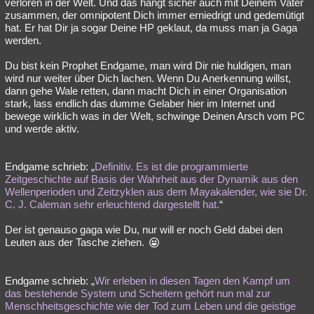
verloren in der Welt. Und das hängt sicher auch mit Deinem Vater
zusammen, der omnipotent Dich immer erniedrigt und gedemütigt
hat. Er hat Dir ja sogar Deine HP geklaut, da muss man ja Gaga
werden.
Du bist kein Prophet Endgame, man wird Dir nie huldigen, man
wird nur weiter über Dich lachen. Wenn Du Anerkennung willst,
dann gehe Wale retten, dann macht Dich in einer Organisation
stark, lass endlich das dumme Gelaber hier im Internet und
bewege wirklich was in der Welt, schwinge Deinen Arsch vom PC
und werde aktiv.
Endgame schrieb: „
Definitiv. Es ist die programmierte
Zeitgeschichte auf Basis der Wahrheit aus der Dynamik aus den
Wellenperioden und Zeitzyklen aus dem Mayakalender, wie sie Dr.
C. J. Caleman sehr erleuchtend dargestellt hat.
“
Der ist genauso gaga wie Du, nur will er noch Geld dabei den
Leuten aus der Tasche ziehen.
Endgame schrieb: „
Wir erleben in diesen Tagen den Kampf um
das bestehende System und Scheitern gehört nun mal zur
Menschheitsgeschichte wie der Tod zum Leben und die geistige