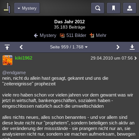
Mystery
Bereiche
Das Jahr 2012
35.183 Beiträge
Echtzeit
Diskussionen
Blogs
Videos
Statistiken
Mystery
511 Bilder
Mehr
Chat
Wiki
Neuigkeiten
Seite
959
/ 1.768
meine Rubriken
kiki1962
29.04.2010 um 07:56
Menschen
Wissenschaft
Politik
Mystery
Kriminalfälle
Spiritualität
Verschwörungen
Technologie
Ufologie
@endgame
nein, nicht du allein hast gesagt, gekannt und uns die
"zeitereignisse" prophezeit
Natur
Umfragen
Unterhaltung
weitere Rubriken
viele nro haben schon vor vielen jahren vor dem gewarnt was wir
jetzt in wirtschaft, bankengeschäften, sozialem haben -
Philosophie
Träume
Orte
Esoterik
Literatur
eingeschlossen natürlich auch die umweltschäden
Astronomie
Helpdesk
Gruppen
Gaming
Filme
alles nichts neues, alles schon benanntes - und vor allem sind
diese leute nicht nur "prophetern", sondern beteiligen sich aktiv an
Musik
Clash
Verbesserungen
Allmystery
English
der veränderung der missstände - sie prangern nicht nur an, sie
analysieren nicht nur, sondern sie machen aufmerksam, bewegen
Übersichten