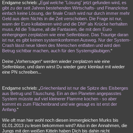
Endgame schrieb: „
Egal welche "Lösung" jetzt gefunden wird, es
gibt zu der seit Jahren bestehenden Wirtschafts- und Finanzkrise
einfach keine Lösung, der finale Crash wird nur durch immer mehr
Geld aus dem Nichts in die Zeit verschoben. Die Frage ist nur,
wann der Euro kollabieren wird und die DM² als Krücke herhalten
muss. All die Träume, all die Fantasien, die mit dem Euro
einhergingen zerplatzen wie eine Seifenblase. Das Traurige daran
ist nur, es gibt keinen systemkonformen Ausweg. Nur der System-
Crash lässt neue Ideen des Menschen entfalten und wird den
Betrug sichtbar machen, auch für den Systemgläubigen.
“
Deine „Vorhersagen“ werden wieder zerplatzen wie eine
Seifenblase, und dann wirst Du wieder ganz kleinlaut mit wieder
eine PN schreiben...
Endgame schrieb: „
Griechenland ist nur die Spitze des Eisberges
aus Betrug und Täuschung. Ein an den Planeten angepasstes
System müsste auf viel kleinerer Flamme kochen - so aber
kommt es zum Flächenbrand und wie gesagt es ist erst der
Anfang.
“
Wie oft man hier wohl noch diesen immergleichen Murks bis
01.01.2013 zu lesen bekommen wird? Also in der Annahmen, die
Jungs mit den weißen Kitteln haben Dich bis dahin nicht