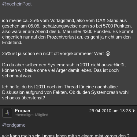
@nocheinPoet
ich meine ca. 25% vom Vortagstand, also vom DAX Stand aus
gesehen am 05.05., schätzungsweise dann so bei 5700 Punkten,
also wära er am Abend des 6. Mai unter 4300 Punkten. Es kommt
eingenlich nur auf den Prozentverlust an, es geht ja nicht um den
Endstand.
25% ist ja schon ein nicht oft vorgekommener Wert
Da du aber selber den Systemcrash in 2011 nicht ausschließt,
können wir beide ohne viel Ärger damit leben. Das ist doch
schonmal was.
Ich hoffe, du bist 2011 noch im Thread für eine nachhaltige
Diskussion aufgrund von Fakten. Ob du den Systemcrash wohl
schadlos überstehst?
Propan
29.04.2010 um 13:28
ehemaliges Mitglied
@endgame
wie kann mein sein junges leben mit so einem mist vergeuden ?