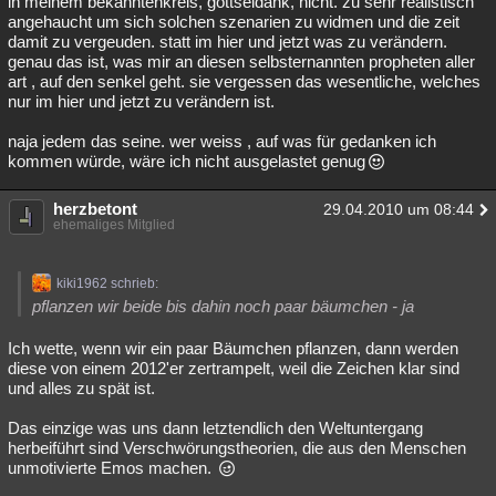
in meinem bekanntenkreis, gottseidank, nicht. zu sehr realistisch
angehaucht um sich solchen szenarien zu widmen und die zeit
damit zu vergeuden. statt im hier und jetzt was zu verändern.
genau das ist, was mir an diesen selbsternannten propheten aller
art , auf den senkel geht. sie vergessen das wesentliche, welches
nur im hier und jetzt zu verändern ist.
naja jedem das seine. wer weiss , auf was für gedanken ich
kommen würde, wäre ich nicht ausgelastet genug
herzbetont
29.04.2010 um 08:44
ehemaliges Mitglied
kiki1962 schrieb:
pflanzen wir beide bis dahin noch paar bäumchen - ja
Ich wette, wenn wir ein paar Bäumchen pflanzen, dann werden
diese von einem 2012'er zertrampelt, weil die Zeichen klar sind
und alles zu spät ist.
Das einzige was uns dann letztendlich den Weltuntergang
herbeiführt sind Verschwörungstheorien, die aus den Menschen
unmotivierte Emos machen.