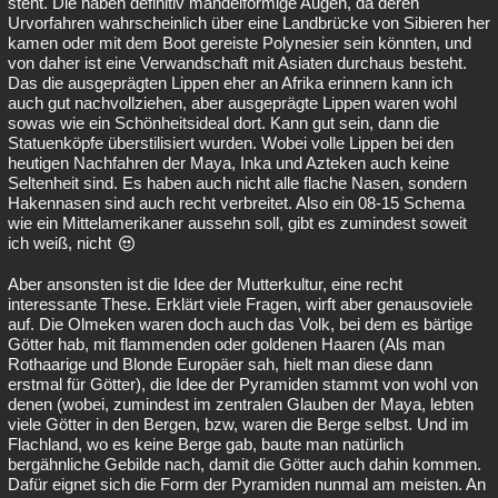
steht. Die haben definitiv mandelförmige Augen, da deren
Urvorfahren wahrscheinlich über eine Landbrücke von Sibieren her
kamen oder mit dem Boot gereiste Polynesier sein könnten, und
von daher ist eine Verwandschaft mit Asiaten durchaus besteht.
Das die ausgeprägten Lippen eher an Afrika erinnern kann ich
auch gut nachvollziehen, aber ausgeprägte Lippen waren wohl
sowas wie ein Schönheitsideal dort. Kann gut sein, dann die
Statuenköpfe überstilisiert wurden. Wobei volle Lippen bei den
heutigen Nachfahren der Maya, Inka und Azteken auch keine
Seltenheit sind. Es haben auch nicht alle flache Nasen, sondern
Hakennasen sind auch recht verbreitet. Also ein 08-15 Schema
wie ein Mittelamerikaner aussehn soll, gibt es zumindest soweit
ich weiß, nicht
Aber ansonsten ist die Idee der Mutterkultur, eine recht
interessante These. Erklärt viele Fragen, wirft aber genausoviele
auf. Die Olmeken waren doch auch das Volk, bei dem es bärtige
Götter hab, mit flammenden oder goldenen Haaren (Als man
Rothaarige und Blonde Europäer sah, hielt man diese dann
erstmal für Götter), die Idee der Pyramiden stammt von wohl von
denen (wobei, zumindest im zentralen Glauben der Maya, lebten
viele Götter in den Bergen, bzw, waren die Berge selbst. Und im
Flachland, wo es keine Berge gab, baute man natürlich
bergähnliche Gebilde nach, damit die Götter auch dahin kommen.
Dafür eignet sich die Form der Pyramiden nunmal am meisten. An