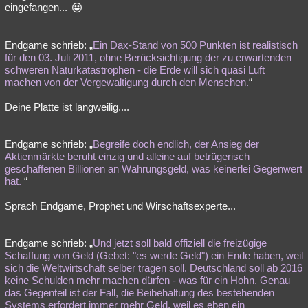
eingefangen...
Endgame schrieb: „
Ein Dax-Stand von 500 Punkten ist realistisch
für den 03. Juli 2011, ohne Berücksichtigung der zu erwartenden
schweren Naturkatastrophen - die Erde will sich quasi Luft
machen von der Vergewaltigung durch den Menschen.
“
Deine Platte ist langweilig....
Endgame schrieb: „
Begreife doch endlich, der Ansieg der
Aktienmärkte beruht einzig und alleine auf betrügerisch
geschaffenen Billionen an Währungsgeld, was keinerlei Gegenwert
hat.
“
Sprach Endgame, Prophet und Wirschaftsexperte...
Endgame schrieb: „
Und jetzt soll bald offiziell die freizügige
Schaffung von Geld (Gebet: "es werde Geld") ein Ende haben, weil
sich die Weltwirtschaft selber tragen soll. Deutschland soll ab 2016
keine Schulden mehr machen dürfen - was für ein Hohn. Genau
das Gegenteil ist der Fall, die Beibehaltung des bestehenden
Systems erfordert immer mehr Geld, weil es eben ein