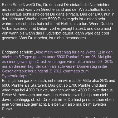
Einen Scheiß weißt Du, Du schaust Dir einfach die Nachrichten
an, und hörst was von Griechenland und der Wirtschaftssituation.
Und daraus schlussfolgerst Du ganz einfach. Das der DAX nun in
der nächsten Woche unter 5900 Punkte geht ist einfach sehr
wahrscheinlich, das hat nichts mit Hellsicht zu tun. Wenn Du den
Vulkanausbruch mit Datum vorhergesagt hättest, und dazu noch
von wann bis wann das Flugverbot dauert, dann wäre das cool
gewesen. Was Du machst, ist nichts besonderes.
Endgame schrieb: „
Also mein Vorschlag für eine Wette: 1) in den
nächsten 5 Tagen geht es unter 5900 Punkte! 2) am 06. Mai gibt
es einen gewaltigen Crash von sagen wir mal so minus 20 - 30%
nur an diesem Tag, der dann als schwarzer Donnerstag in die
Geschichtsbücher eingeht! 3) 2011 kommt es zum
Systemkollaps.
“
Es ist ja nun ganz einfach, nehmen wir mal die Mitte also 25% und
6000 Punkte als Startwert. Das gibt so 1700 Punkte und dann
wäre man bei 4300 Punkte, machen wir mal 4500 Punkte daraus.
Deine Vorhersagen und was nun eintreten wird, ist ja nun nicht
davon abhängig, ob ich Dir zustimme. Du hast ja nun schon eben
eine Vorhersage gemacht. Bleiben wir also mal beim zweiten
Punkt.