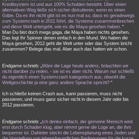
Kreditsystem ist und aus 100% Schulden besteht. Über einen
alternativen Weg ließe sich sicher diskutieren, wenn es einen
Gäbe. Da es ihn nicht gibt ist es nun mal so, dass es geradewegs
zum Systemcrash in 2011 führt, die Systeme zusammenbrechen
und diese Welt untergeht, wie es die Maya gesehen haben.
“
Man Du bist doch mega gaga, die Maya haben nichts gesehen.
Das legt Ihr Spinner denen einfach in den Mund. Wo haben die
Maya gesehen, 2012 geht die Welt unter oder das System bricht
zusammen? Belege das mal. Aber auch das hatten wir schon.
Endgame schrieb: „
Wäre die Lage heute anders, bräuchten wir
nicht darüber zu reden, - sie ist es aber nicht. Warum nur schließt
du eigentlich einen Systemcrash kategorisch aus, obwohl die
Weltgeschichte ja eine ganz andere Sprache spricht?
“
Ich schließe keinen Crash aus, kann passieren, muss nicht
passieren, und muss ganz sicher nicht in diesem Jahr oder bis
2012 passieren.
Endgame schrieb: „
Ich denke einfach, der gemeine Mensch wird
erst durch Schaden klug, aber nimmt gerne die Lüge an, die ihm
bequemer ist. Dahinter steckt die Lebensplanung eines Jeden und
die Vorstellung von lebensfreundlichen Bedingungen für die kurze