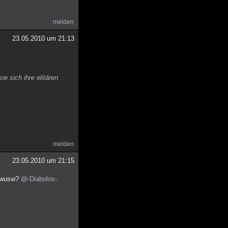
melden
23.05.2010 um 21:13
ie sich ihre elitären
melden
23.05.2010 um 21:15
uswusw?
@-Diabolos-