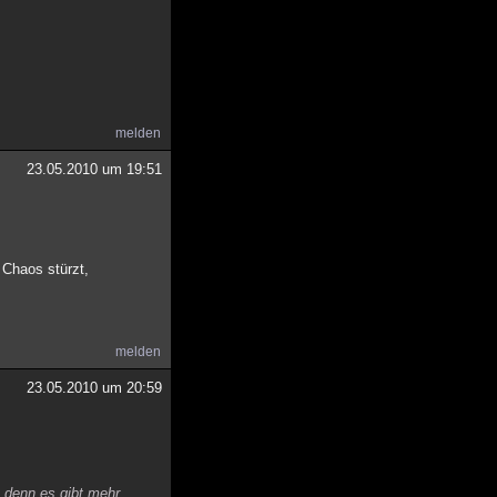
melden
23.05.2010 um 19:51
 Chaos stürzt,
melden
23.05.2010 um 20:59
, denn es gibt mehr