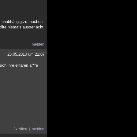
it unabhängig zu machen
ollte niemals ausser acht
melden
23.05.2010 um 21:07
ch ihre elitären är**e
2x zitiert
melden