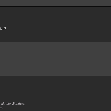
ich?
als die Wahrheit,
rn.