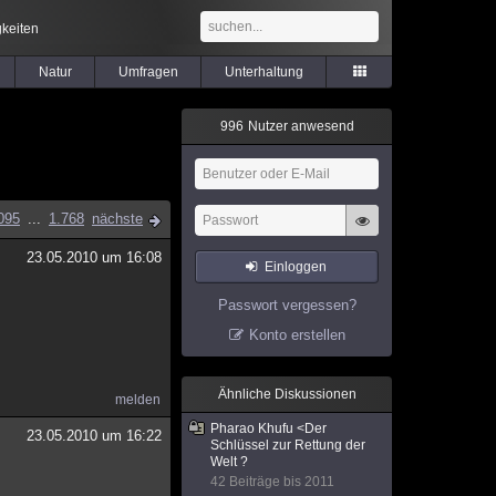
keiten
Natur
Umfragen
Unterhaltung
9
9
6
Nutzer anwesend
095
...
1.768
nächste
23.05.2010 um 16:08
Einloggen
Passwort vergessen?
Konto erstellen
Ähnliche Diskussionen
melden
Pharao Khufu <Der
23.05.2010 um 16:22
Schlüssel zur Rettung der
Welt ?
42 Beiträge bis 2011