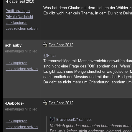
dabei seit 2010
Was hat denn Glaube mit dem Lichten der Wälder z
Profil anzeigen
Es gibt wohl hier kein Thema, in dem Du nicht Dei
Private Nachricht
Link kopieren
Lesezeichen setzen
Das Jahr 2012
schlauby
ehemaliges Mitglied
@Fritzi
Terroranschläge mit Massenvernichtungswaffen durc
Link kopieren
sind nicht eine Frage des "Ob" sondern des "Wann" 
Lesezeichen setzen
Es gibt auch eine Menge christlicher wie jüdischer
damit endlich der Messias und mit ihm das Endger
Da geht es nicht mehr um Orientierung, sondern u
Das Jahr 2012
-Diabolos-
ehemaliges Mitglied
Braveheart17 schrieb:
Link kopieren
Natürlich geht das momentan herrschende immer 
Lesezeichen setzen
Das weis keiner, nicht endgame, niemand, aber 