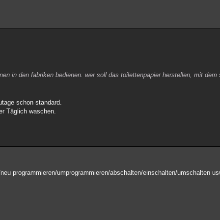
n in den fabriken bedienen. wer soll das toilettenpapier herstellen, mit dem s
utage schon standard.
ber Täglich waschen.
ten/neu programmieren/umprogrammieren/abschalten/einschalten/umschalten 