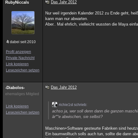
Das Jahr 2012
RubyNiccals
Nur weil irgendein Kalender 2012 zu Ende geht, heiß
kann man nur abwarten.
Aber.. Mal ehrlich, vielleicht wussten die Maya einf
dabei seit 2010
Profil anzeigen
Private Nachricht
Link kopieren
Lesezeichen setzen
Das Jahr 2012
-Diabolos-
ehemaliges Mitglied
richie1st schrieb:
Link kopieren
achso ja, wer soll denn dann die ganzen maschine
Lesezeichen setzen
är**e abwischen, sie selbst?
Maschinen+Software gesteurte Fabriken sind heutz
Ein baumwolltuch solls auch tun, sollte die dann ab