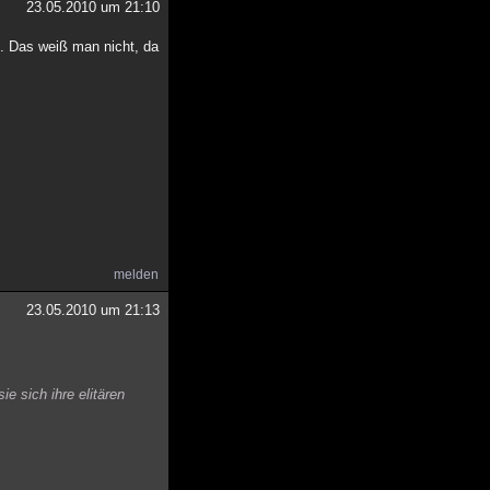
23.05.2010 um 21:10
s. Das weiß man nicht, da
melden
23.05.2010 um 21:13
ie sich ihre elitären