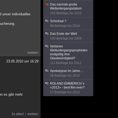
Das nächste große
Weltuntergangsdatum
242 Beiträge bis 2015
 unser individuelles
Schicksal ?
äucherung.
88 Beiträge bis 2014
Das Ende der Welt
130 Beiträge bis 2008
Verlieren
Weltuntergangspropheten
melden
endgültig ihre
Glaubwürdigkeit?
23.05.2010 um 16:29
113 Beiträge bis 2012
Apokalypse im Jahre....
56 Beiträge bis 2010
ROLAND EMMERICH´s
«2012» - best film ever?
57 Beiträge bis 2013
nn es gibt mehr
2x zitiert
melden