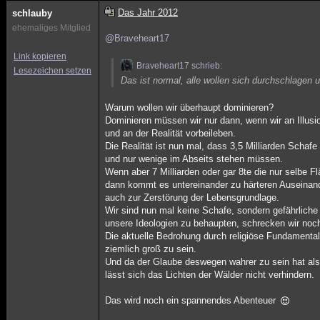
Das Jahr 2012
schlauby
ehemaliges Mitglied
@Braveheart17
Link kopieren
Braveheart17 schrieb:
Lesezeichen setzen
Das ist normal, alle wollen sich durchschlagen u
Warum wollen wir überhaupt dominieren?
Dominieren müssen wir nur dann, wenn wir an Illus
und an der Realität vorbeileben.
Die Realität ist nun mal, dass 3,5 Milliarden Scha
und nur wenige im Abseits stehen müssen.
Wenn aber 7 Milliarden oder gar 8te die nur selbe F
dann kommt es untereinander zu härteren Auseinan
auch zur Zerstörung der Lebensgrundlage.
Wir sind nun mal keine Schafe, sondern gefährlich
unsere Ideologien zu behaupten, schrecken wir no
Die aktuelle Bedrohung durch religiöse Fundamental
ziemlich groß zu sein.
Und da der Glaube deswegen wahrer zu sein hat als
lässt sich das Lichten der Wälder nicht verhindern.
Das wird noch ein spannendes Abenteuer