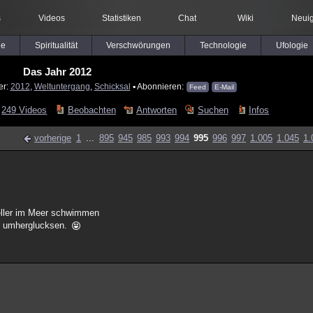
s
Videos
Statistiken
Chat
Wiki
Neuig
le
Spiritualität
Verschwörungen
Technologie
Ufologie
Das Jahr 2012
er:
2012
,
Weltuntergang
,
Schicksal
▪ Abonnieren:
Feed
E-Mail
249 Videos
Beobachten
Antworten
Suchen
Infos
vorherige
1
...
895
945
985
993
994
995
996
997
1.005
1.045
1.
eller im Meer schwimmen
ch umherglucksen.