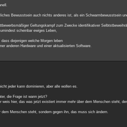
nell.
rkliches Bewusstsein auch nichts anderes ist, als ein Schwarmbewusstsein und
ettbewerbsmäßiger Geltungskampf zum Zwecke identifikativer Selbtstbeweihr
n zumindest scheinbar ewiges Leben,
, dass diejenigen welche Morgen leben
iner anderen Hardware und einer aktualisierten Software.
icht jeder kann dominieren, aber alle wollen es.
r, die Frage ist wann jetzt?
r weis hier, das was jetzt existiert immer mehr über dem Menschen steht, de
ür dem Menschen steht, sondern gegen ihn, das muss sich ändern.