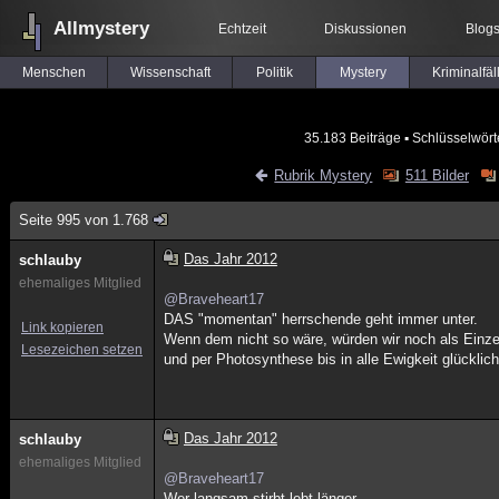
Allmystery
Echtzeit
Diskussionen
Blog
Menschen
Wissenschaft
Politik
Mystery
Kriminalfäl
35.183 Beiträge
▪ Schlüsselwört
Rubrik Mystery
511 Bilder
Seite 995 von 1.768
Das Jahr 2012
schlauby
ehemaliges Mitglied
@Braveheart17
DAS "momentan" herrschende geht immer unter.
Link kopieren
Wenn dem nicht so wäre, würden wir noch als Einz
Lesezeichen setzen
und per Photosynthese bis in alle Ewigkeit glückli
Das Jahr 2012
schlauby
ehemaliges Mitglied
@Braveheart17
Wer langsam stirbt lebt länger.