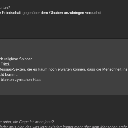
u tun?
ne Feindschaft gegenüber dem Glauben anzubringen versuchst!
h religiöse Spinner
Fritzi.
 Messias-Sekten, die es kaum noch erwarten können, dass die Menschheit ins
icht kommt.
m blanken zynischen Hass.
unter, die Frage ist wann jetzt?
jeder weis hier, das was jetzt existiert immer mehr über dem Menschen steht