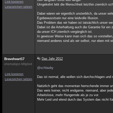
Link kopieren
Umgekehrt lebt die Menschheit letzthin ziemlich sch
Lesezeichen setzen
Dabei wären wir eigentlich unsterblich, da unser wi
Egobewusstsein nur eine leidvolle Illusion.
Das Problem das wir haben ist tatsächlich unser w
Dabei ist die Arterhaltung auch die Garantie für ei
da unser ICH ziemlich vergänglich ist.
In gewisser Weise kann man sich das so vorstellen
niemand anderes sind als wir selbst, nur eben mit e
Das Jahr 2012
Braveheart17
ehemaliges Mitglied
@schlauby
Link kopieren
Das ist normal, alle wollen sich durchschlagen und n
Lesezeichen setzen
Natürlich geht das momentan herrschende immer unte
Das weis keiner, nicht endgame, niemand, aber jede
Arbeitslose, mehr Hungernde als je zu vor.
Mehr Leid und elend durch das System das nicht f