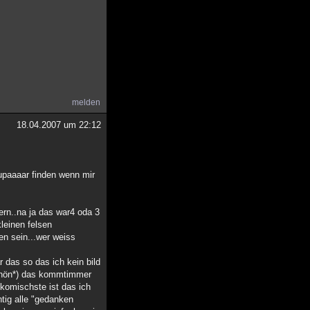
melden
18.04.2007 um 22:12
upaaaar finden wenn mir
ern..na ja das war4 oda 3
kleinen felsen
sen sein...wer weiss
r das so das ich kein bild
*schön*) das kommtimmer
 komischste ist das ich
htig alle "gedanken