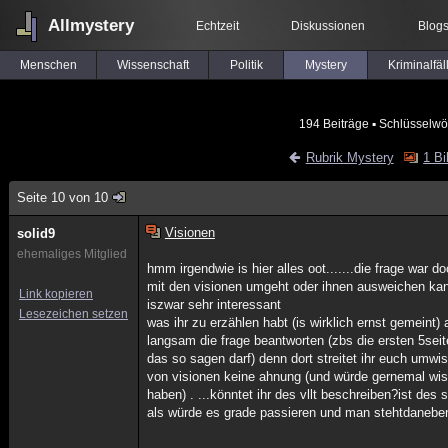
Allmystery
Echtzeit
Diskussionen
Blog
Menschen
Wissenschaft
Politik
Mystery
Kriminalfäl
194 Beiträge
▪ Schlüsselwö
Rubrik Mystery
1 Bi
Seite 10 von 10
Visionen
solid9
ehemaliges Mitglied
hmm irgendwie is hier alles oot.......die frage war do
mit den visionen umgeht oder ihnen ausweichen kan
Link kopieren
iszwar sehr interessant
Lesezeichen setzen
was ihr zu erzählen habt (is wirklich ernst gemeint)
langsam die frage beantworten (zbs die ersten 5seit
das so sagen darf) denn dort streitet ihr euch umwis
von visionen keine ahnung (und würde gernemal wis
haben) . ...könntet ihr des vllt beschreiben?ist des
als würde es grade passieren und man stehtdanebe