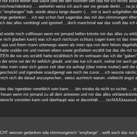
h nur kurze wörter oda sätze (wie bei den visionen seh oda hör ich nichts abai
ichnachdenken) .....weiterhin weiss ich auch wer sie gerade denkt.....na ja 
o "empfangen" hab, würde abazu lange dauern:-).....mir is auch aufgefallen d
ge gedanken.....ich wür schon fast sagendas das mit den stimmungen öfter p
ch das alles verdrängt und ignoriert ...doch manchmal war das sooft das ich 
.
und würde mich vollfreuen wenn mir jemand helfen könnte mir das alles zu erkl
dwie nich glauben kann) was ich euch nochzum schluss sagen kann ist das mei
m opa und ihrem mann unterwegs waren als mein opa von dem felsen dagefallen
te unddie mir und meinen eltern sowie großeltern erzählt hat das die mit tot
 sie uns erzählt hatte erzählteich ihr im vertrauen das ich die "gaben" h
der erste sei der ihr wirklich glaubt..und das tue ich auch..siehat mir auch g
das mein vater sich ganze zeit über sie aufregt (über meine mutter) weil die
en geschockt und irgendwie soaufgeregt wie noch nie zuvor.....ich wusste näm
 mich nich die darauf anzusprechen...weiss auchnich warum..vielleicht angst al
 das irgendwie vererblich sein kann......bin miraba da nicht so sicher......ich
freuen wenn mir jemand zu all dem antworen und mir das alles erklärenkönnte
ndwienicht vorstelen kann und überhaupt was er davonhält.......tschUUUuuuu
s NICHT wessen gedanken oda stimmungenich "empfange" ..wollt euch das nur 