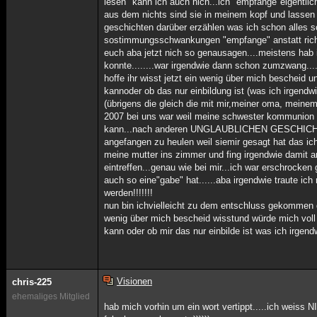
lesen" kann ich auch nich...ich "empfange"eigentlic
aus dem nichts sind sie in meinem kopf und lassen m
geschichten darüber erzählen was ich schon alles s
sostimmungsschwankungen "empfange" anstatt richti
euch aba jetzt nich so genausagen....meistens hab i
konnte........war irgendwie dann schon zumzwang....
hoffe ihr wisst jetzt ein wenig über mich bescheid 
kannoder ob das nur einbildung ist (was ich irgen
(übrigens die gleich die mit mir,meiner oma, meine
2007 bei uns war weil meine schwester kommunion hat
kann...nach anderen UNGLAUBLICHEN GESCHICHTEN die
angefangen zu heulen weil siemir gesagt hat das ich 
meine mutter ins zimmer und fing irgendwie damit an
eintreffen...genau wie bei mir...ich war erschrock
auch so eine"gabe" hat......aba irgendwie traute ich
werden!!!!!!!
nun bin ichvielleicht zu dem entschluss gekommen das
wenig über mich bescheid wisstund würde mich voll 
kann oder ob mir das nur einbilde ist was ich irge
Visionen
chris-225
ehemaliges Mitglied
hab mich vorhin um ein wort vertippt.....ich weis