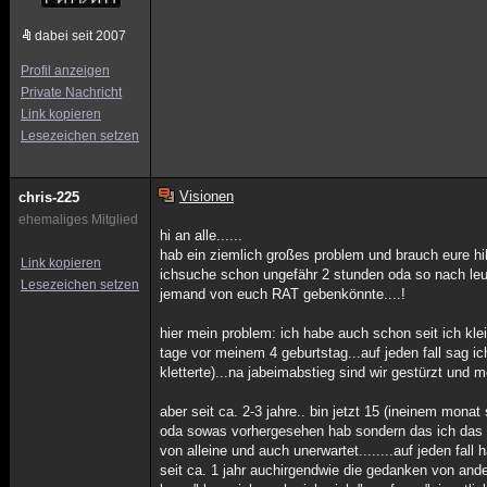
dabei seit 2007
Profil anzeigen
Private Nachricht
Link kopieren
Lesezeichen setzen
Visionen
chris-225
ehemaliges Mitglied
hi an alle......
hab ein ziemlich großes problem und brauch eure hilf
Link kopieren
ichsuche schon ungefähr 2 stunden oda so nach leut
Lesezeichen setzen
jemand von euch RAT gebenkönnte....!
hier mein problem: ich habe auch schon seit ich kle
tage vor meinem 4 geburtstag...auf jeden fall sag i
kletterte)...na jabeimabstieg sind wir gestürzt und 
aber seit ca. 2-3 jahre.. bin jetzt 15 (ineinem monat
oda sowas vorhergesehen hab sondern das ich das ge
von alleine und auch unerwartet........auf jeden fa
seit ca. 1 jahr auchirgendwie die gedanken von ander