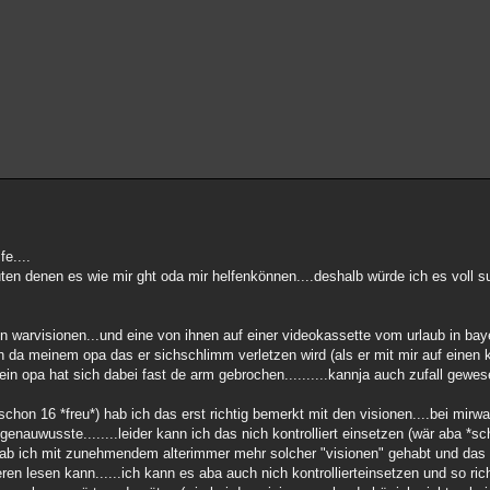
e....
en denen es wie mir ght oda mir helfenkönnen....deshalb würde ich es voll s
in warvisionen...und eine von ihnen auf einer videokassette vom urlaub in bay
ch da meinem opa das er sichschlimm verletzen wird (als er mit mir auf einen 
mein opa hat sich dabei fast de arm gebrochen..........kannja auch zufall gewe
 schon 16 *freu*) hab ich das erst richtig bemerkt mit den visionen....bei mirwa
nauwusste........leider kann ich das nich kontrolliert einsetzen (wär aba 
ll hab ich mit zunehmendem alterimmer mehr solcher "visionen" gehabt und das
en lesen kann......ich kann es aba auch nich kontrollierteinsetzen und so ric