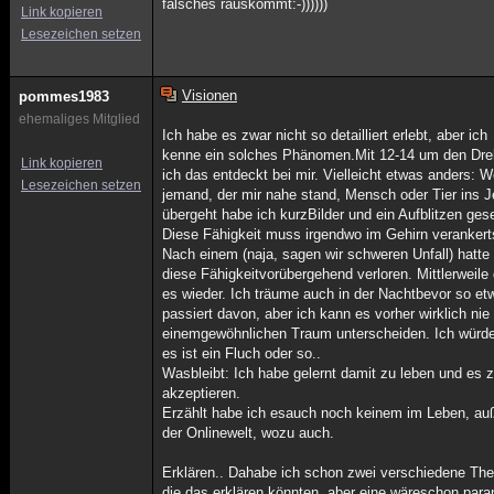
falsches rauskommt:-))))))
Link kopieren
Lesezeichen setzen
Visionen
pommes1983
ehemaliges Mitglied
Ich habe es zwar nicht so detailliert erlebt, aber ich
kenne ein solches Phänomen.Mit 12-14 um den Dr
Link kopieren
ich das entdeckt bei mir. Vielleicht etwas anders: 
Lesezeichen setzen
jemand, der mir nahe stand, Mensch oder Tier ins J
übergeht habe ich kurzBilder und ein Aufblitzen ges
Diese Fähigkeit muss irgendwo im Gehirn verankert
Nach einem (naja, sagen wir schweren Unfall) hatte 
diese Fähigkeitvorübergehend verloren. Mittlerweile
es wieder. Ich träume auch in der Nachtbevor so et
passiert davon, aber ich kann es vorher wirklich nie
einemgewöhnlichen Traum unterscheiden. Ich würd
es ist ein Fluch oder so..
Wasbleibt: Ich habe gelernt damit zu leben und es 
akzeptieren.
Erzählt habe ich esauch noch keinem im Leben, au
der Onlinewelt, wozu auch.
Erklären.. Dahabe ich schon zwei verschiedene The
die das erklären könnten, aber eine wäreschon paran