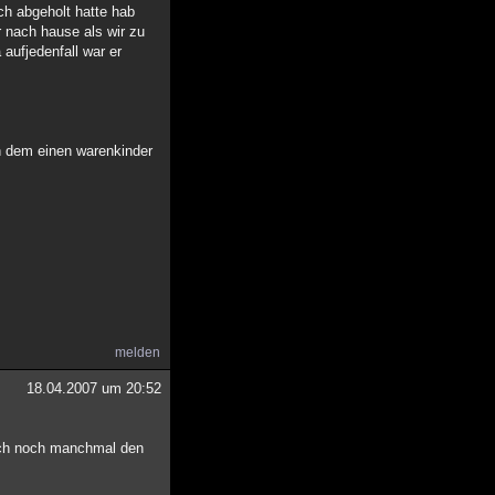
ch abgeholt hatte hab
 nach hause als wir zu
 aufjedenfall war er
in dem einen warenkinder
melden
18.04.2007 um 20:52
 auch noch manchmal den