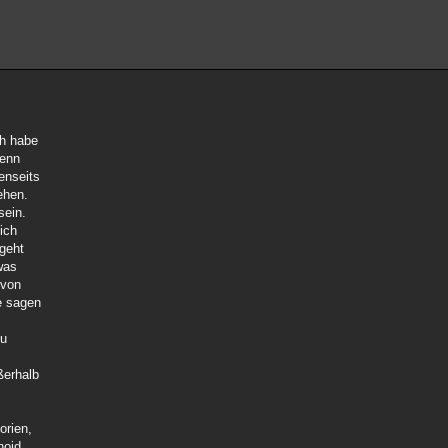
eh habe
Wenn
enseits
ehen.
sein.
ich
 geht
was
 von
e sagen
zu
ßerhalb
orien,
oid..