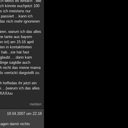
ch weiss es einfach ..wie
ich könnte euchjetzt 100
as ich meistens nur
assiert ...kann ich
das nich mehr ignorieren
ären..warum ich das alles
ne tante aus bayern
 ist) am 15-16 april
en in kontakttreten
ab...sie hat fast
eglaubt.....dann kam
 dinge sagtdie auch
lich nicht das meine mama
s verrückt dargstellt zu
 hoffedas ihr jetzt ein
....(warum ich das alles
uuUUUUuu
melden
18.04.2007 um 22:18
sagen damit nichts