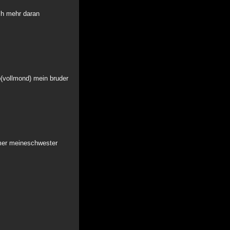
ich mehr daran
b(vollmond) mein bruder
mmer meineschwester