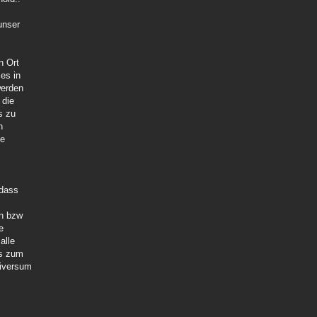
unser
n Ort
es in
werden
 die
s zu
n
ie
 dass
en bzw
e
alle
as zum
niversum