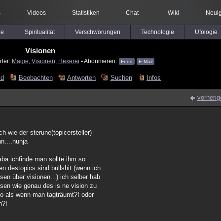
s
Videos
Statistiken
Chat
Wiki
Neuig
le
Spiritualität
Verschwörungen
Technologie
Ufologie
Visionen
rter:
Magie
,
Visionen
,
Hexerei
▪ Abonnieren:
Feed
E-Mail
ld
Beobachten
Antworten
Suchen
Infos
vorherig
ch wie der sterune(topicersteller)
n....nunja
 aba ichfinde man sollte ihm so
en destopics sind bullshit (wenn ich
sen über visionen...) ich selber hab
sen wie genau des is ne vision zu
 so als wenn man tagträumt?! oder
n?!