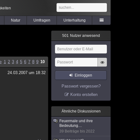
keiten
Natur
Umfragen
Unterhaltung
5
0
1
Nutzer anwesend
e
1
2
3
4
5
6
7
8
9
10
24.03.2007 um 18:32
Einloggen
Passwort vergessen?
Konto erstellen
Ähnliche Diskussionen
Feuermale und ihre
Bedeutung....
39 Beiträge bis 2022