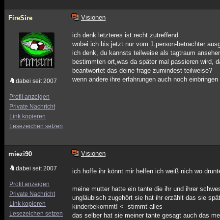
Visionen
FireSire
ich denk letzteres ist recht zutreffend
wobei ich bis jetzt nur vom 1.person-betrachter aus
ich denk, du kannsts teilweise als tagtraum anseh
bestimmten ort,was da später mal passieren wird, das
beantwortet das deine frage zumindest teilweise?
wenn andere ihre erfahrungen auch noch einbringen
dabei seit 2007
Profil anzeigen
Private Nachricht
Link kopieren
Lesezeichen setzen
Visionen
miezi90
dabei seit 2007
ich hoffe ihr könnt mir helfen ich weiß nich wo drunt
Profil anzeigen
meine mutter hatte ein tante die ihr und ihrer schwe
Private Nachricht
ungläubisch zugehört sie hat ihr erzählt das sie spä
Link kopieren
kinderbekommt! <--stimmt alles
Lesezeichen setzen
das selber hat sie meiner tante gesagt auch das me