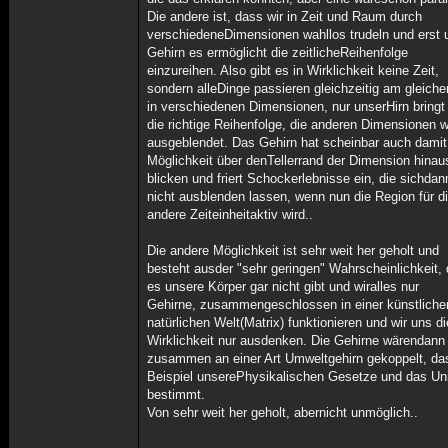
Die andere ist, dass wir in Zeit und Raum durch
verschiedeneDimensionen wahllos trudeln und erst 
Gehirn es ermöglicht die zeitlicheReihenfolge
einzureihen. Also gibt es in Wirklichkeit keine Zeit,
sondern alleDinge passieren gleichzeitig am gleiche
in verschiedenen Dimensionen, nur unserHirn bringt 
die richtige Reihenfolge, die anderen Dimensionen 
ausgeblendet. Das Gehirn hat scheinbar auch damit
Möglichkeit über denTellerrand der Dimension hinau
blicken und friert Schockerlebnisse ein, die sichdan
nicht ausblenden lassen, wenn nun die Region für d
andere Zeiteinheitaktiv wird..
Die andere Möglichkeit ist sehr weit her geholt und
besteht ausder "sehr geringen" Wahrscheinlichkeit,
es unsere Körper gar nicht gibt und wiralles nur
Gehirne, zusammengeschlossen in einer künstlich
natürlichen Welt(Matrix) funktionieren und wir uns di
Wirklichkeit nur ausdenken. Die Gehirne wärendann 
zusammen an einer Art Umweltgehirn gekoppelt, d
Beispiel unserePhysikalischen Gesetze und das U
bestimmt.
Von sehr weit her geholt, abernicht unmöglich..