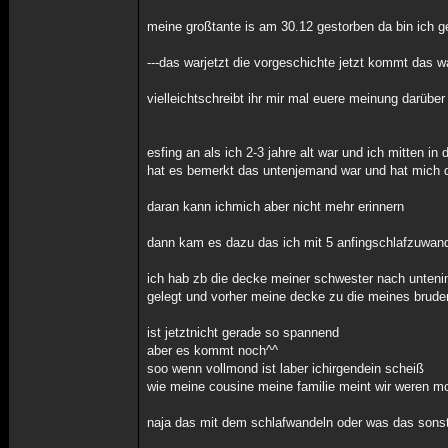
meine großtante is am 30.12 gestorben da bin ich g
---das warjetzt die vorgeschichte jetzt kommt das w
vielleichtschreibt ihr mir mal euere meinung darübe
esfing an als ich 2-3 jahre alt war und ich mitten
hat es bemerkt das untenjemand war und hat mich da
daran kann ichmich aber nicht mehr erinnern
dann kam es dazu das ich mit 5 anfingschlafzuwan
ich hab zb die decke meiner schwester nach unten
gelegt und vorher meine decke zu die meines brude
ist jetztnicht gerade so spannend
aber es kommt noch^^
soo wenn vollmond ist laber ichirgendein scheiß
wie meine cousine meine familie meint wir weren m
naja das mit dem schlafwandeln oder was das sonst 