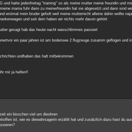
G und hatte jedenfreitag "training" so als meine mutter meine freundin und mi
 meine mama fuhr dann zu meinerfreundin hat sie abgesetzt und dann sind wir
d erstmal mein bruder geholt weil meine mutternicht alleine dahin wollte naja
krankenwagen und seit dem haben wir nichts mehr davon gehört
utter gesagt hab das heute nacht wasschlimmes passiert
innertvor ein paar jahren ist am bodensee 2 flugzeuge zusamm geflogen und 
nachrichten undhaben das halt mitbekommen
hr mir ja helfen!!
r zeit ein bisschen viel um dieohren
ngetroffen ist, wie es diewahrsagerin erzählt hat und zusätzlich dazu hast du
assieren?