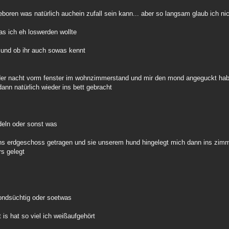
eboren was natürlich auchein zufall sein kann... aber so langsam glaub ich n
as ich eh loswerden wollte
r und ob ihr auch sowas kennt
 in der nacht vorm fenster im wohnzimmerstand und mir den mond angeguckt ha
nn natürlich wieder ins bett gebracht
deln oder sonst was
ins erdgeschoss getragen und sie unserem hund hingelegt mich dann ins zi
rs gelegt
ondsüchtig oder soetwas
is hat so viel ich weißaufgehört