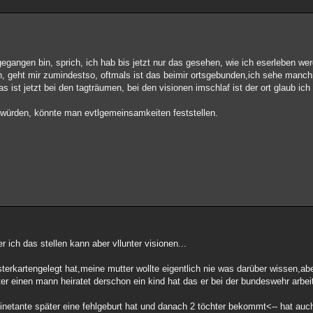
gegangen bin, sprich, ich hab bis jetzt nur das gesehen, wie ich eserleben we
en, geht mir zumindestso, oftmals ist das beimir ortsgebunden,ich sehe man
 ist jetzt bei den tagträumen, bei den visionen imschlaf ist der ort glaub ich 
 würden, könnte man evtlgemeinsamkeiten feststellen.
er ich das stellen kann aber vllunter visionen...
sterkartengelegt hat,meine mutter wollte eigentlich nie was darüber wissen,aber
ter einen mann heiratet derschon ein kind hat das er bei der bundeswehr arbei
inetante später eine fehlgeburt hat und danach 2 töchter bekommt<-- hat au