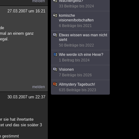
Wächtergeist?
melden
33 Beiträge bis 2024
27.03.2007 um 16:21
komische
visionen/botschaften
6 Beiträge bis 2021
rde
chmal an einem ganz
Etwas wissen was man nicht
egal.
sieht
50 Beiträge bis 2022
Wie werde ich eine Hexe?
1 Beitrag bis 2024
Visionen
7 Beiträge bis 2026
Allmystery Tagebuch!
melden
635 Beiträge bis 2023
30.03.2007 um 22:37
 sie hat ihrertante
tet und das sie soäter 3
ch gestimmt